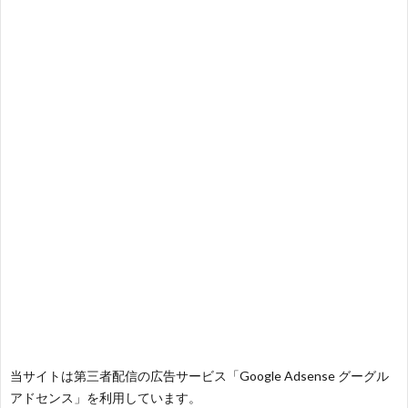
ス
ィ
テ
域
声
ト
ス
ィ
音
域
声
検
ト
ス
域
音
域
有
索
検
ト
別
域
音
名
リ
索
検
曲
別
域
人
ス
リ
索
検
曲
別
の
ト
ス
リ
索
検
曲
試
（邦
ト
ス
リ
索
検
合
当サイトは第三者配信の広告サービス「Google Adsense グーグル
アドセンス」を利用しています。
楽
（洋
ト
ス
リ
索
前