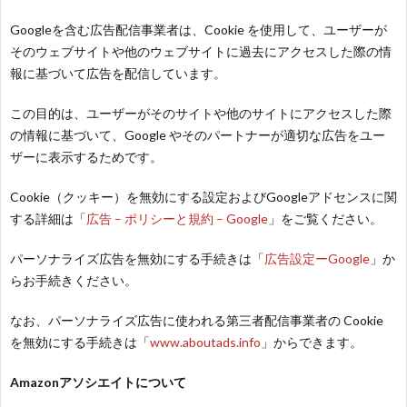
Googleを含む広告配信事業者は、Cookie を使用して、ユーザーが
…
楽）
（You
ト
ス
リ
に
そのウェブサイトや他のウェブサイトに過去にアクセスした際の情
報に基づいて広告を配信しています。
）
…
（邦
ト
ス
聴
この目的は、ユーザーがそのサイトや他のサイトにアクセスした際
の情報に基づいて、Google やそのパートナーが適切な広告をユー
）
楽
（洋
ト
く
ザーに表示するためです。
…
楽）
（You
曲・
Cookie（クッキー）を無効にする設定およびGoogleアドセンスに関
する詳細は「
広告 – ポリシーと規約 – Google
」をご覧ください。
）
…
お
パーソナライズ広告を無効にする手続きは「
広告設定ーGoogle
」か
らお手続きください。
）
気
なお、パーソナライズ広告に使われる第三者配信事業者の Cookie
を無効にする手続きは「
www.aboutads.info
」からできます。
に
Amazonアソシエイトについて
入