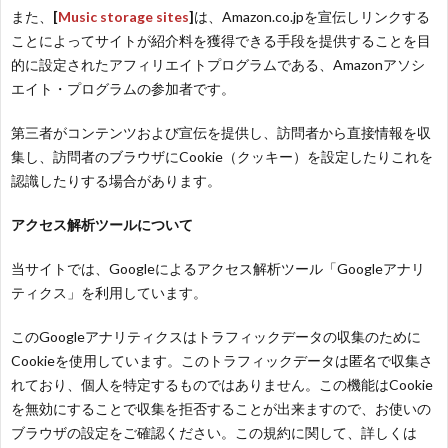
また、
[
Music storage sites
]
は、Amazon.co.jpを宣伝しリンクする
り
ことによってサイトが紹介料を獲得できる手段を提供することを目
的に設定されたアフィリエイトプログラムである、Amazonアソシ
エイト・プログラムの参加者です。
曲・
第三者がコンテンツおよび宣伝を提供し、訪問者から直接情報を収
勝
集し、訪問者のブラウザにCookie（クッキー）を設定したりこれを
認識したりする場合があります。
負
アクセス解析ツールについて
曲
当サイトでは、Googleによるアクセス解析ツール「Googleアナリ
ティクス」を利用しています。
このGoogleアナリティクスはトラフィックデータの収集のために
Cookieを使用しています。このトラフィックデータは匿名で収集さ
れており、個人を特定するものではありません。この機能はCookie
を無効にすることで収集を拒否することが出来ますので、お使いの
ブラウザの設定をご確認ください。この規約に関して、詳しくは