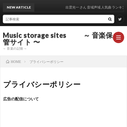
NEW ARTICLE
出雲光一 さん 音域声域 人気曲 ランキング
Music storage sites ～ 音楽保
管サイト 〜
～ 音楽の記憶 ～
プライバシーポリシー
HOME
ア
プライバシーポリシー
ー
ア
広告の配信について
テ
ー
ア
ィ
テ
ー
声