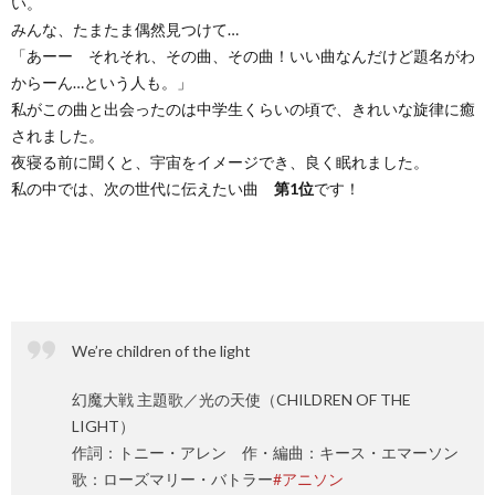
い。
みんな、たまたま偶然見つけて…
「あーー それそれ、その曲、その曲！いい曲なんだけど題名がわ
からーん…という人も。」
私がこの曲と出会ったのは中学生くらいの頃で、きれいな旋律に癒
されました。
夜寝る前に聞くと、宇宙をイメージでき、良く眠れました。
私の中では、次の世代に伝えたい曲
第1位
です！
We’re children of the light
幻魔大戦 主題歌／光の天使（CHILDREN OF THE
LIGHT）
作詞：トニー・アレン 作・編曲：キース・エマーソン
歌：ローズマリー・バトラー
#アニソン