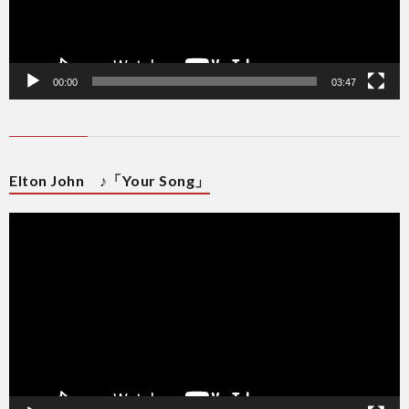
00:00
03:47
Elton John ♪「Your Song」
動
画
プ
レ
ー
ヤ
ー