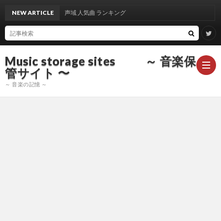
出雲光一 さん 音域声域 人気曲 ランキング
NEW ARTICLE
Music storage sites ～ 音楽保
管サイト 〜
～ 音楽の記憶 ～
ア
ー
ア
テ
ー
ア
ィ
テ
ー
声