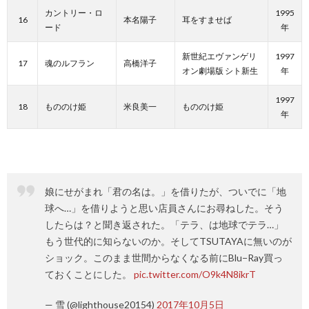
カントリー・ロ
1995
16
本名陽子
耳をすませば
ード
年
新世紀エヴァンゲリ
1997
17
魂のルフラン
高橋洋子
オン劇場版 シト新生
年
1997
18
もののけ姫
米良美一
もののけ姫
年
娘にせがまれ「君の名は。」を借りたが、ついでに「地
球へ…」を借りようと思い店員さんにお尋ねした。そう
したらは？と聞き返された。「テラ、は地球でテラ…」
もう世代的に知らないのか。そしてTSUTAYAに無いのが
ショック。このまま世間からなくなる前にBlu−Ray買っ
ておくことにした。
pic.twitter.com/O9k4N8ikrT
— 雪 (@lighthouse20154)
2017年10月5日