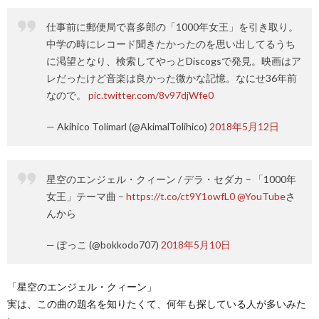
仕事前に郵便局で喜多郎の「1000年女王」を引き取り。
中学の時にレコード聞きたかったのを思い出してるうち
に渇望となり、検索してやっとDiscogsで発見。映画はア
レだったけど音楽は良かった微かな記憶。なにせ36年前
なので。
pic.twitter.com/8v97djWfe0
— Akihico Tolimarl (@AkimalTolihico)
2018年5月12日
星空のエンジェル・クィーン / デラ・セダカ – 「1000年
女王」テーマ曲 –
https://t.co/ct9Y1owfL0
@YouTube
さ
んから
— ぽっこ (@bokkodo707)
2018年5月10日
「星空のエンジェル・クィーン」
実は、この曲の題名を知りたくて、何年も探している人が多いみた