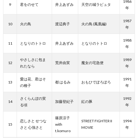
1986
9
君をのせて
井上あずみ
天空の城ラピュタ
年
1987
10
火の鳥
渡辺典子
火の鳥 (鳳凰編)
年
1988
11
となりのトトロ
井上あずみ
となりのトトロ
年
やさしさに包ま
1989
12
荒井由実
魔女の宅急便
れたなら
年
愛は花、君はそ
1991
13
都 はるみ
おもひでぽろぽろ
の種子
年
さくらんぼの実
1992
14
加藤登紀子
紅の豚
る頃
年
篠原涼子
恋しさと せつな
STREET FIGHTER II
1994
15
with
さと 心強さと
MOVIE
年
t.komuro