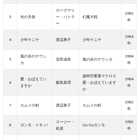
ローズマリ
1983
3
光の天使
ー・バトラ
幻魔大戦
年
ー
1984
4
少年ケニヤ
渡辺典子
少年ケニヤ
年
風の谷のナウシ
1984
5
安田成美
風の谷のナウシカ
カ
年
超時空要塞マクロス
愛・おぼえてい
1984
6
飯島真理
愛・おぼえています
ますか
年
か
1985
7
カムイの剣
渡辺典子
カムイの剣
年
スージー・
1985
8
ガンモ・ドキッ!
Gu-Guガンモ
松原
年