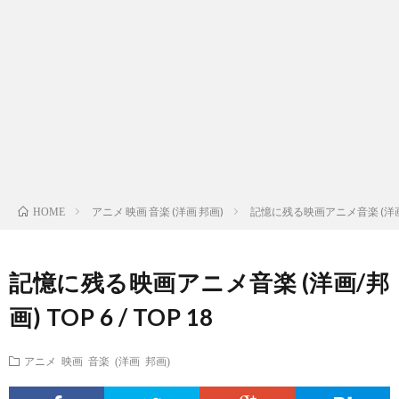
ス
ィ
テ
域
声
ト
ス
ィ
音
域
声
検
ト
ス
域
音
域
有
索
検
ト
別
域
音
名
リ
索
検
曲
別
域
人
アニメ 映画 音楽 (洋画 邦画)
記憶に残る映画アニメ音楽 (洋画/邦画)
HOME
ス
リ
索
検
曲
別
の
記憶に残る映画アニメ音楽 (洋画/邦
ト
ス
リ
索
検
曲
試
画) TOP 6 / TOP 18
（邦
ト
ス
リ
索
検
合
アニメ 映画 音楽 (洋画 邦画)
楽
（洋
ト
ス
リ
索
前