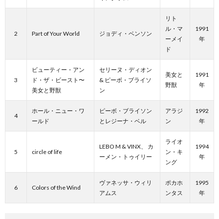
り
リト
ル・マ
1991
2
Part of Your World
ジョディ・ベンソン
ーメイ
年
曲・
ド
ビューティー・アン
セリーヌ・ディオン
勝
美女と
1991
3
ド・ザ・ビースト〜
& ピーボ・ブライソ
野獣
年
美女と野獣
ン
負
ホール・ニュー・ワ
ピーボ・ブライソン
アラジ
1992
4
ールド
とレジーナ・ベル
ン
年
曲
ライオ
LEBO M & VINX、 カ
1994
5
circle of life
ン・キ
ーメン・トゥイリー
年
ング
ヴァネッサ・ウィリ
ポカホ
1995
6
Colors of the Wind
アムス
ンタス
年