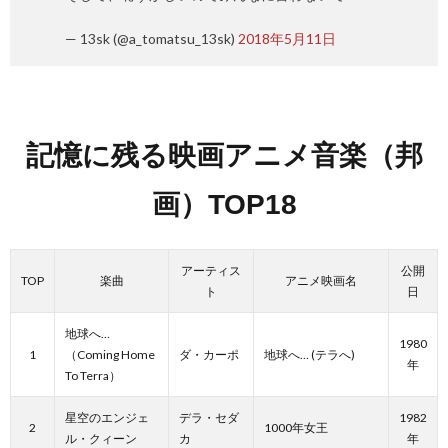
— 13sk (@a_tomatsu_13sk)
2018年5月11日
記憶に残る映画アニメ音楽（邦
画）
TOP18
アーティス
公開
TOP
楽曲
アニメ映画名
ト
日
地球へ…
1980
1
（Coming Home
ダ・カーポ
地球へ… (テラへ)
年
To Terra）
星空のエンジェ
デラ・セダ
1982
2
1000年女王
ル・クィーン
カ
年