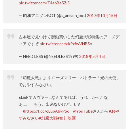
pic.twitter.com/T4a6Be5Zi5
— 昭和アニソンBOT (@s_anison_bot)
2017年10月15日
古本屋で見つけて衝動買いした幻魔大戦特集のアニメデ
ィアですぞ
pic.twitter.com/kPzfwVNB5n
— NEED LESS (@NEEDLESS1999)
2018年5月4日
『幻魔大戦』より ローズマリー・バトラー「光の天使」
でおやすみなさい。
EL&Pでカヴァー…なんてあれば、うれしかったな
ぁ…。 もう、出来ないけど。(;´∀
｀)
https://t.co/6LubAbyPSc
@YouTube
さんから
#おや
すみなさい
#幻魔大戦
#角川映画