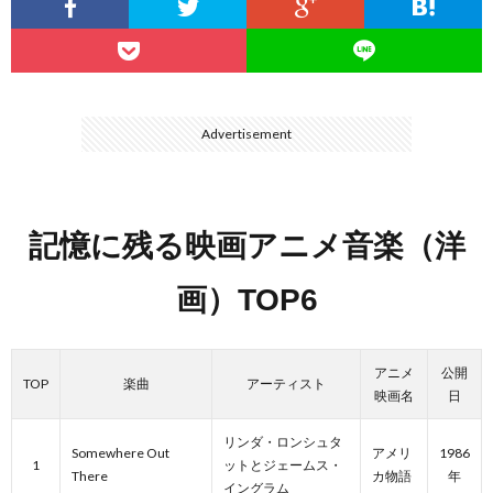
…
楽）
（You
ト
ス
リ
に
）
…
（邦
ト
ス
聴
Advertisement
）
楽
（洋
ト
く
…
楽）
記憶に残る映画アニメ音楽（洋
（You
曲・
画）
TOP6
）
…
お
）
気
アニメ
公開
TOP
楽曲
アーティスト
映画名
日
に
リンダ・ロンシュタ
Somewhere Out
アメリ
1986
1
ットとジェームス・
入
There
カ物語
年
イングラム