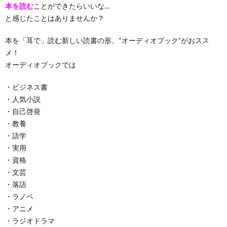
本を読む
ことができたらいいな…
と感じたことはありませんか？
本を「耳で」読む新しい読書の形、“オーディオブック”がおスス
メ！
オーディオブックでは
・ビジネス書
・人気小説
・自己啓発
・教養
・語学
・実用
・資格
・文芸
・落語
・ラノベ
・アニメ
・ラジオドラマ