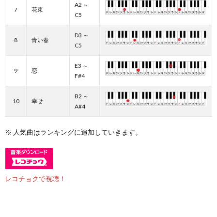
A2 ～
7
花束
C5
D3 ～
8
青い春
C5
E3 ～
9
恋
F#4
B2 ～
10
幸せ
A#4
※ 人気曲はランキングに追加していきます。
レコチョクで視聴！