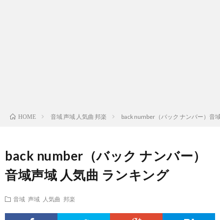
ス
ィ
テ
域
声
ト
ス
ィ
音
域
声
検
ト
ス
域
音
域
有
索
検
ト
別
域
音
名
リ
索
検
曲
別
域
人
音域 声域 人気曲 邦楽
back number（バック ナンバー）
HOME
ス
リ
索
検
曲
別
の
back number（バック ナンバー）
ト
ス
リ
索
検
曲
試
音域声域 人気曲 ランキング
（邦
ト
ス
リ
索
検
合
音域 声域 人気曲 邦楽
楽
（洋
ト
ス
リ
索
前