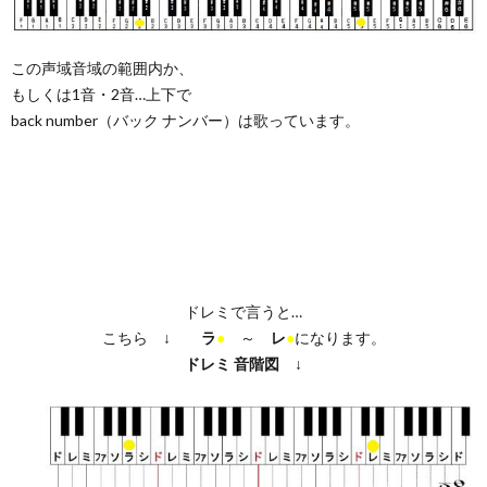
この声域音域の範囲内か、
もしくは1音・2音…上下で
back number（バック ナンバー）は歌っています。
ドレミで言うと…
こちら ↓
ラ
●
～
レ
●
になります。
ドレミ
音階図
↓