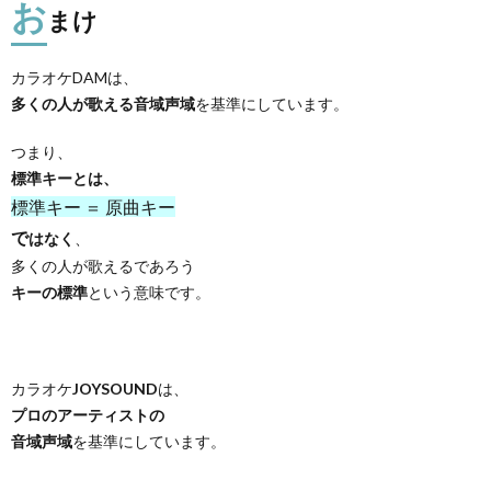
お
まけ
カラオケDAMは、
多くの人が歌える音域声域
を基準にしています。
つまり、
標準キーとは、
標準キー ＝ 原曲キー
で
はなく
、
多くの人が歌えるであろう
キーの標準
という意味です。
カラオケ
JOYSOUND
は、
プロのアーティストの
音域声域
を基準にしています。