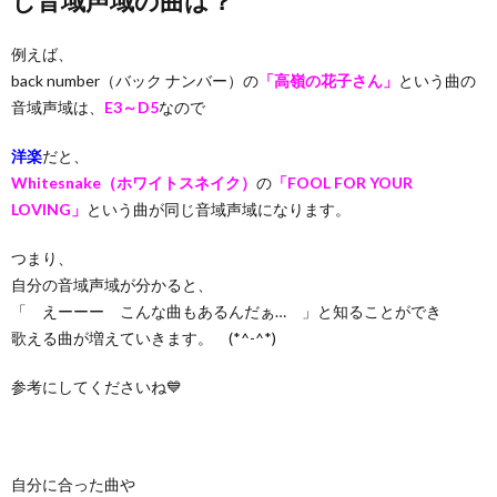
じ音域声域の曲は？
例えば、
back number（バック ナンバー）の
「高嶺の花子さん」
という曲の
音域声域は、
E3～D5
なので
洋楽
だと、
Whitesnake（ホワイトスネイク）
の
「FOOL FOR YOUR
LOVING」
という曲が同じ音域声域になります。
つまり、
自分の音域声域が分かると、
「 えーーー こんな曲もあるんだぁ… 」と知ることができ
歌える曲が増えていきます。 (*^-^*)
参考にしてくださいね💙
自分に合った曲や