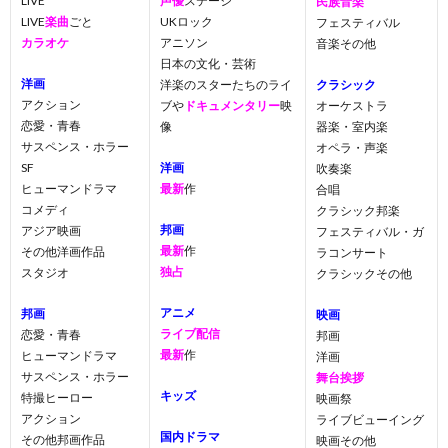
LIVE
声優
ステージ
民族音楽
LIVE
楽曲
ごと
UKロック
フェスティバル
カラオケ
アニソン
音楽その他
日本の文化・芸術
洋画
洋楽のスターたちのライ
クラシック
アクション
ブや
ドキュメンタリー
映
オーケストラ
恋愛・青春
像
器楽・室内楽
サスペンス・ホラー
オペラ・声楽
SF
洋画
吹奏楽
ヒューマンドラマ
最新
作
合唱
コメディ
クラシック邦楽
邦画
アジア映画
フェスティバル・ガ
最新
作
その他洋画作品
ラコンサート
独占
スタジオ
クラシックその他
アニメ
邦画
映画
ライブ配信
恋愛・青春
邦画
最新
作
ヒューマンドラマ
洋画
サスペンス・ホラー
舞台挨拶
キッズ
特撮ヒーロー
映画祭
アクション
ライブビューイング
国内ドラマ
その他邦画作品
映画その他