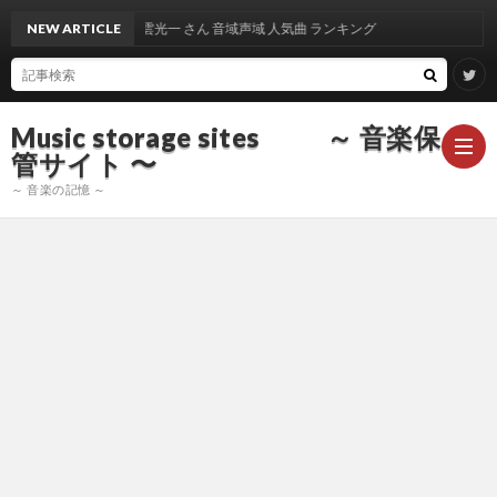
NEW ARTICLE
出雲光一 さん 音域声域 人気曲 ランキング
Music storage sites ～ 音楽保
管サイト 〜
～ 音楽の記憶 ～
ア
ー
ア
テ
ー
ア
ィ
テ
ー
声