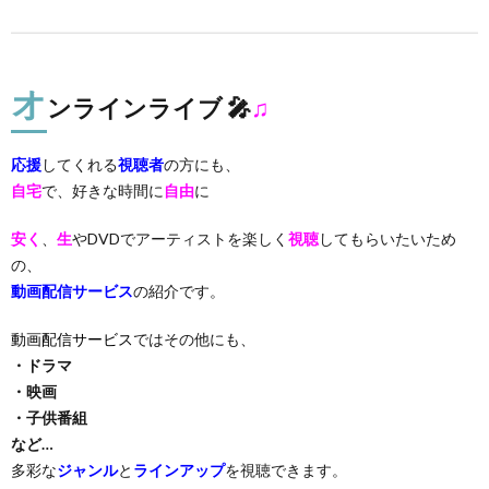
オ
ンラインライブ 🎤
♫
応援
してくれる
視聴者
の方にも、
自宅
で、好きな時間に
自由
に
安く
、
生
やDVDでアーティストを楽しく
視聴
してもらいたいため
の、
動画配信サービス
の紹介です。
動画配信サービス
ではその他にも、
・ドラマ
・映画
・子供番組
など…
多彩な
ジャンル
と
ラインアップ
を視聴できます。