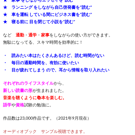
★ ランニング をしながら自己啓発書を“読む”
★ 車を運転 している間にビジネス書を“読む”
★ 寝る前に 目を閉じて小説を“読む”
など
通勤
・
通学
・
家事
をしながらの使い方ができます。
無駄になってる、スキマ時間を効率的に！
・ 読みたい本はたくさんあるけど、読む時間がない
・ 毎日の通勤時間を、有効に使いたい
・ 目が疲れてしまう ので、耳から情報を取り入れたい
それぞれのライフスタイル
から、
新しい読書の形
が生まれました。
音楽を聴くように📚本を楽しむ。
語学
や
資格
試験の勉強に。
作品数は23,000作品です。（2021年9月現在）
オーディオブック サンプル視聴できます。