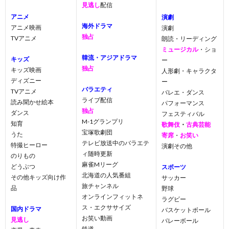
見逃し
配信
アニメ
演劇
海外ドラマ
アニメ映画
演劇
独占
TVアニメ
朗読・リーディング
ミュージカル
・ショ
韓流・アジアドラマ
キッズ
ー
独占
キッズ映画
人形劇・キャラクタ
ディズニー
ー
バラエティ
TVアニメ
バレエ・ダンス
ライブ配信
読み聞かせ絵本
パフォーマンス
独占
ダンス
フェスティバル
M-1グランプリ
知育
歌舞伎
・
古典芸能
宝塚歌劇団
うた
寄席
・
お笑い
テレビ放送中のバラエテ
特撮ヒーロー
演劇その他
ィ随時更新
のりもの
麻雀Mリーグ
どうぶつ
スポーツ
北海道の人気番組
その他キッズ向け作
サッカー
旅チャンネル
品
野球
オンラインフィットネ
ラグビー
ス・エクササイズ
国内ドラマ
バスケットボール
お笑い動画
見逃し
バレーボール
鉄道