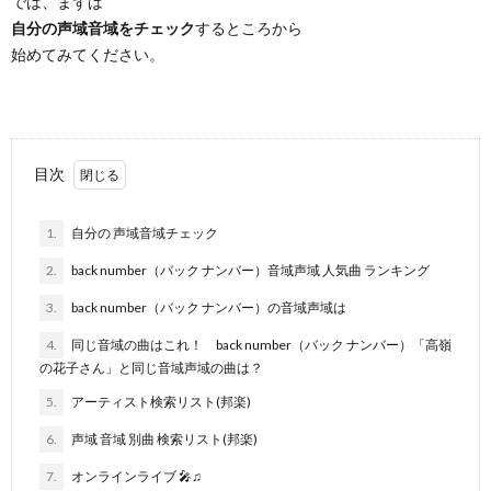
では、まずは
自分の声域音域をチェック
するところから
始めてみてください。
目次
1.
自分の 声域音域チェック
2.
back number（バック ナンバー）音域声域 人気曲 ランキング
3.
back number（バック ナンバー）の音域声域は
4.
同じ音域の曲はこれ！ back number（バック ナンバー）「高嶺
の花子さん」と同じ音域声域の曲は？
5.
アーティスト検索リスト(邦楽)
6.
声域 音域 別曲 検索リスト(邦楽)
7.
オンラインライブ 🎤♫