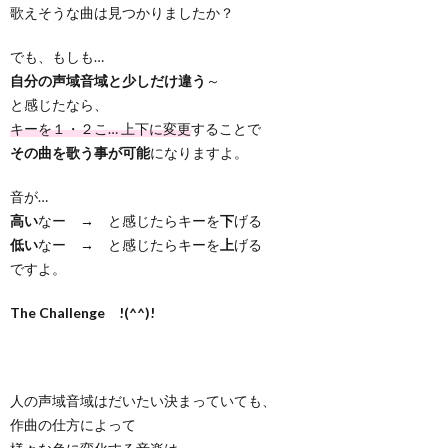
歌えそうな曲は見つかりましたか？
でも、もしも…
自分の声域音域と少しだけ違う
～
と感じたなら、
キーを１・２こ… 上下に変更
することで
その曲を歌う事が可能
になりますよ。
音が…
高い
なー → と感じたらキーを
下
げる
低い
なー → と感じたらキーを
上
げる
ですよ。
The Challenge !(^^)!
人の声域音域はだいたい決まっていても、
作曲の仕方によって