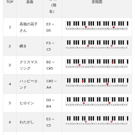
TOP
楽曲
音階図
（階
名）
高嶺の花子
E3 ～
1
さん
D5
F3 ～
2
瞬き
C5
クリスマス
B2 ～
3
ソング
C#5
ハッピーエ
C#3 ～
4
ンド
A4
D3 ～
5
ヒロイン
B4
E3 ～
6
わたがし
C5