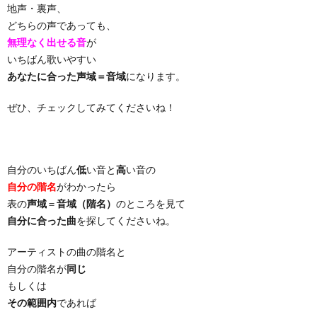
地声・裏声、
どちらの声であっても、
無理なく出せる音
が
いちばん歌いやすい
あなたに合った声域＝音域
になります。
ぜひ、チェックしてみてくださいね！
自分のいちばん
低
い音と
高
い音の
自分の階名
がわかったら
表の
声域
＝
音域（階名）
のところを見て
自分に合った曲
を探してくださいね。
アーティストの曲の階名と
自分の階名が
同じ
もしくは
その範囲内
であれば