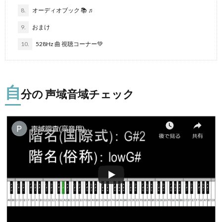
8.
オーディオブック 📚 ♬
9.
おまけ
10.
528Hz 曲 視聴コーナー💚
自
分の 声域音域チェック