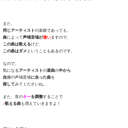
り
また、
曲・
同じアーティスト
の楽曲であっても、
曲
によって
声域音域が
違い
ますので、
勝
この曲は歌える
けど、
この曲はダメ
ということもあるのです。
負
なので、
気になる
アーティスト
の
楽曲
の
中から
曲
自分
の声域音域
に合った曲
を
探して
みてくださいね。
また、音の
キー
を調整
することで
♪
歌える曲
も増えていきますよ！