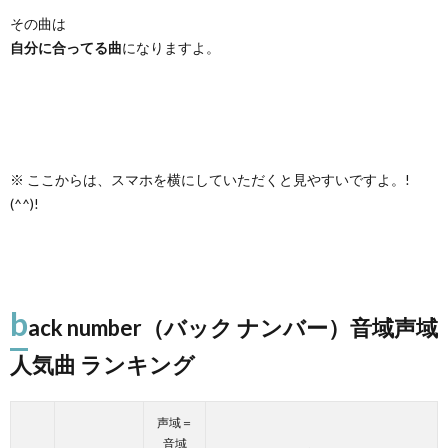
その曲は
自分に合ってる曲
になりますよ。
※ ここからは、スマホを横にしていただくと見やすいですよ。!
(^^)!
b
ack number（バック ナンバー）音域声域
人気曲 ランキング
声域＝
音域