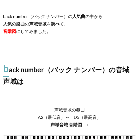
back number（バック ナンバー）の
人気曲
の中から
人気の楽曲
の
声域音域
を
調べ
て、
音階図
にしてみました。
b
ack number（バック ナンバー）の音域
声域は
声域音域の範囲
A2（最低音）～ D5（最高音）
声域音域
音階図
↓