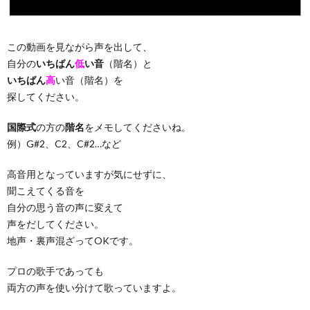
この動画を見ながら声を出して、
自分の
いちばん
低
い音
（階名）と
いちばん
高
い音（階名）を
探してください。
国際式
の方の
階名
をメモしてくださいね。
例）G#2、C2、C#2…など
高音用となっていますが気にせずに、
聞こえてくる音を
自分の思う音の声に変えて
声をだしてください。
地声・裏声混ざってOKです。
プロの歌手であっても
両方の声を使い分けて歌っていますよ。