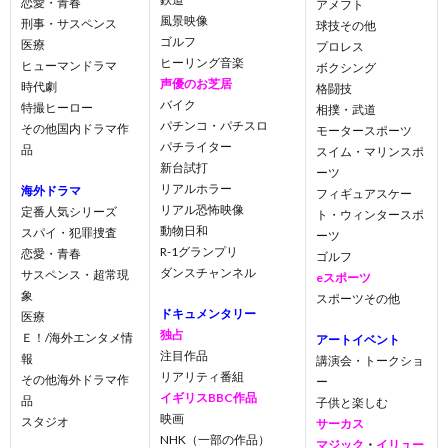
恋愛・青春
アメフト
風景映像
刑事・サスペンス
球技その他
ゴルフ
医療
プロレス
ヒーリング音楽
ヒューマンドラマ
ボクシング
声優のお芝居
時代劇
格闘技
バイク
特撮ヒーロー
相撲・武道
パチンコ・パチスロ
その他国内ドラマ作
モータースポーツ
パチライター
品
スイム・マリンスポ
新台試打
ーツ
リアルホラー
海外ドラマ
フィギュアスケー
リアル恐怖映像
定番人気シリーズ
ト・ウィンタースポ
動物日和
スパイ・犯罪捜査
ーツ
R-1グランプリ
恋愛・青春
ゴルフ
ダンスチャンネル
サスペンス・超常現
eスポーツ
象
スポーツその他
ドキュメンタリー
医療
独占
Ｅ！/海外エンタメ情
アートイベント
注目作品
報
講演会・トークショ
リアリティ番組
その他海外ドラマ作
ー
イギリスBBC作品
品
子供と楽しむ
映画
スタジオ
サーカス
NHK（一部の作品）
マジック
・
イリュー