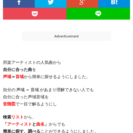
…
楽）
（You
ト
ス
リ
に
）
…
（邦
ト
ス
聴
Advertisement
）
楽
（洋
ト
く
邦楽アーティストの人気曲から
…
楽）
（You
曲・
自分に合った曲
を
声域
＝
音域
から簡単に探せるようにしました。
）
…
お
自分の
声域 ＝ 音域
があまり理解できない人でも
）
気
自分に合った声域音域を
音階図
で一目で解るようにし
に
検索
リスト
から、
「
アーティスト
と
曲名
」
からでも
入
簡単に探す、調べる
ことができるようにしました。