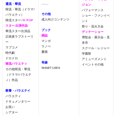
………
還流・華流
ジョン
韓流・華流（ドラマ/
パフォーマンス
その他
バラエティ）
ショー・ファンイベ
成人向けコンテンツ
韓流スター /
K-POP
ント
スター 出演作品
祭り・花火大会
ブック
華流スター出演品
ディナーショー
雑誌
正統派ラブストーリ
博覧会・展示会・見
マンガ
ー
本市
ラノベ
ラブコメ
スクール・レジャー
書籍
時代劇
学園祭
ドロドロ
アミューズメント
有線
韓流バラエティ
イベントその他
SMART USEN
その他韓流・華流
（ドラマ/バラエテ
ィ）作品
教養・バラエテイ
バラエティ
ドキュメンタリー
お笑い
シアター