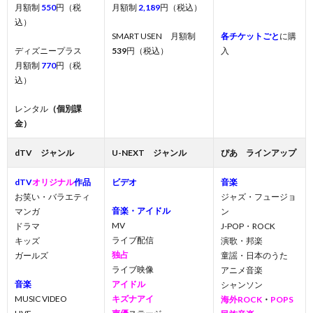
月額制
550
円（税
月額制
2,189
円（税込）
込）
SMART USEN 月額制
各チケットごと
に購
ディズニープラス
539
円（税込）
入
月額制
770
円（税
込）
レンタル
（個別課
金）
dTV ジャンル
U-NEXT ジャンル
ぴあ ラインアップ
dTV
オリジナル
作品
ビデオ
音楽
お笑い・バラエティ
ジャズ・フュージョ
音楽・アイドル
マンガ
ン
MV
ドラマ
J-POP・ROCK
ライブ配信
キッズ
演歌・邦楽
独占
ガールズ
童謡・日本のうた
ライブ映像
アニメ音楽
音楽
アイドル
シャンソン
MUSIC VIDEO
キズナアイ
海外ROCK
・
POPS