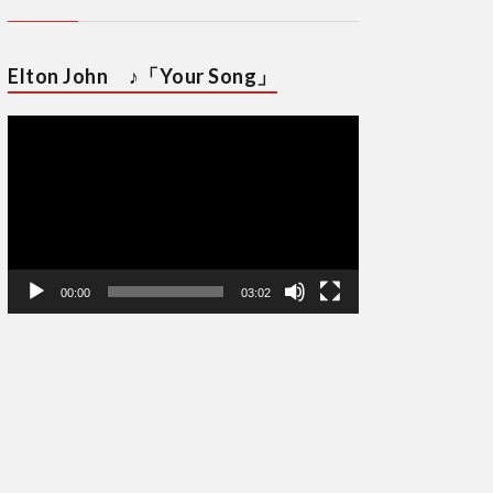
Elton John ♪「Your Song」
動
画
プ
レ
ー
ヤ
ー
00:00
03:02