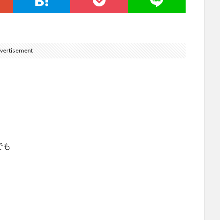
vertisement
。
でも