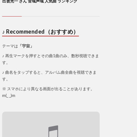
出雲光一 さん 音域声域 人気曲 ランキング
♪ Recommended（おすすめ）
テーマは
「宇宙」
♪ 再生マークを押すとその曲1曲のみ、数秒視聴できま
す。
♪ 曲名をタップすると、アルバム曲全曲を視聴できま
す。
※ スマホにより異なる画面が出ることがあります。
m(_ _)m