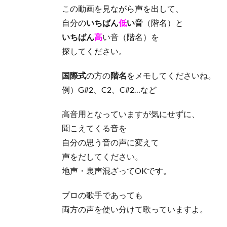
この動画を見ながら声を出して、
自分の
いちばん
低
い音
（階名）と
いちばん
高
い音（階名）を
探してください。
国際式
の方の
階名
をメモしてくださいね。
例）G#2、C2、C#2…など
高音用となっていますが気にせずに、
聞こえてくる音を
自分の思う音の声に変えて
声をだしてください。
地声・裏声混ざってOKです。
プロの歌手であっても
両方の声を使い分けて歌っていますよ。