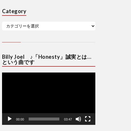
Category
Billy Joel ♪「Honesty」誠実とは…
という曲です
動
画
プ
レ
ー
ヤ
ー
00:00
03:47