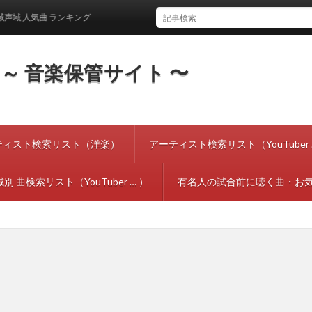
人気曲 ランキング
tes ～ 音楽保管サイト 〜
ティスト検索リスト（洋楽）
アーティスト検索リスト（YouTuber 
別 曲検索リスト（YouTuber … ）
有名人の試合前に聴く曲・お