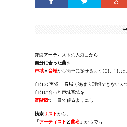
Ad
邦楽アーティストの人気曲から
自分に合った曲
を
声域
＝
音域
から簡単に探せるようにしました
自分の
声域 ＝ 音域
があまり理解できない人
自分に合った声域音域を
音階図
で一目で解るようにし
検索
リスト
から、
「
アーティスト
と
曲名
」
からでも