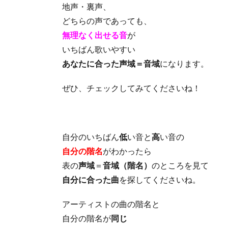
地声・裏声、
どちらの声であっても、
無理なく出せる音
が
いちばん歌いやすい
あなたに合った声域＝音域
になります。
ぜひ、チェックしてみてくださいね！
自分のいちばん
低
い音と
高
い音の
自分の階名
がわかったら
表の
声域
＝
音域（階名）
のところを見て
自分に合った曲
を探してくださいね。
アーティストの曲の階名と
自分の階名が
同じ