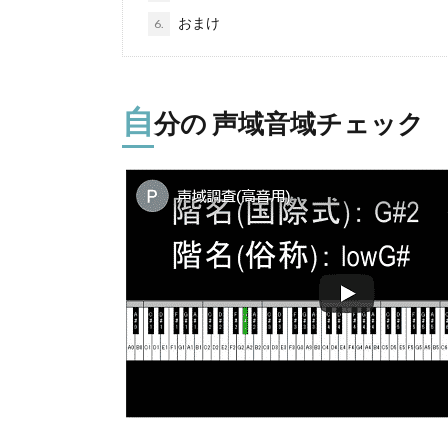
おまけ
6.
自
分の 声域音域チェック