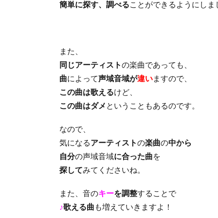
簡単に探す、調べる
ことができるようにしま
また、
同じアーティスト
の楽曲であっても、
曲
によって
声域音域が
違い
ますので、
この曲は歌える
けど、
この曲はダメ
ということもあるのです。
なので、
気になる
アーティスト
の
楽曲
の
中から
自分
の声域音域
に合った曲
を
探して
みてくださいね。
また、音の
キー
を調整
することで
♪
歌える曲
も増えていきますよ！