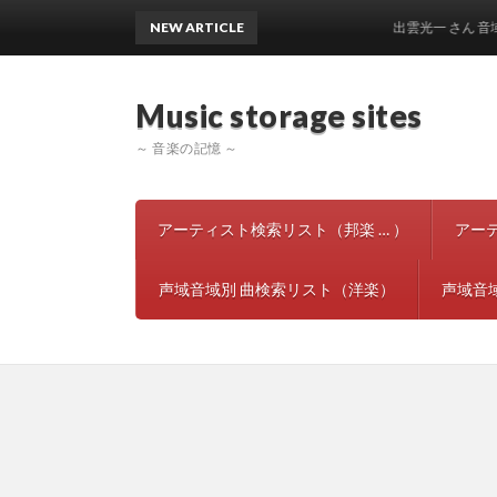
NEW ARTICLE
出雲光一 さん 音域声域 
Music storage si
～ 音楽の記憶 ～
アーティスト検索リスト（邦楽 … ）
アー
声域音域別 曲検索リスト（洋楽）
声域音域