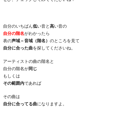
自分のいちばん
低
い音と
高
い音の
自分の階名
がわかったら
表の
声域
＝
音域（階名）
のところを見て
自分に合った曲
を探してくださいね。
アーティストの曲の階名と
自分の階名が
同じ
もしくは
その範囲内
であれば
その曲は
自分に合ってる曲
になりますよ。