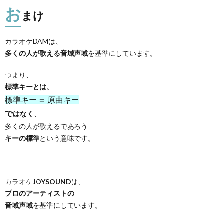
お
まけ
カラオケDAMは、
多くの人が歌える音域声域
を基準にしています。
つまり、
標準キーとは、
標準キー ＝ 原曲キー
で
はなく
、
多くの人が歌えるであろう
キーの標準
という意味です。
カラオケ
JOYSOUND
は、
プロのアーティストの
音域声域
を基準にしています。