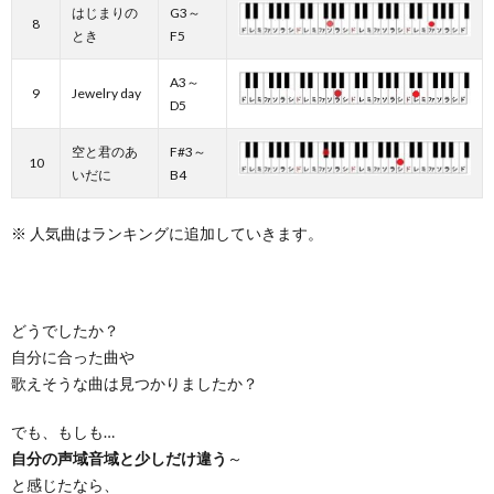
はじまりの
G3～
8
とき
F5
A3～
9
Jewelry day
D5
空と君のあ
F#3～
10
いだに
B4
※ 人気曲はランキングに追加していきます。
どうでしたか？
自分に合った曲や
歌えそうな曲は見つかりましたか？
でも、もしも…
自分の声域音域と少しだけ違う
～
と感じたなら、