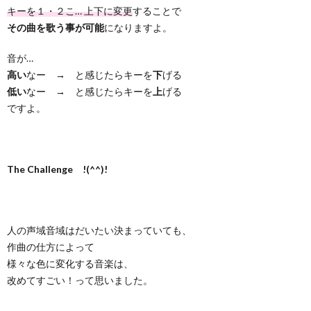
キーを１・２こ… 上下に変更
することで
その曲を歌う事が可能
になりますよ。
音が…
高い
なー → と感じたらキーを
下
げる
低い
なー → と感じたらキーを
上
げる
ですよ。
The Challenge !(^^)!
人の声域音域はだいたい決まっていても、
作曲の仕方によって
様々な色に変化する音楽は、
改めてすごい！って思いました。