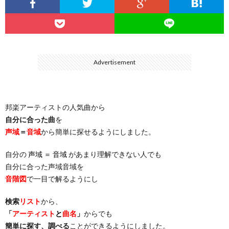
…
楽）
（You
ト
ス
リ
に
）
…
（邦
ト
ス
聴
Advertisement
）
楽
（洋
ト
く
邦楽アーティストの人気曲から
…
楽）
（You
曲・
自分に合った曲
を
声域
＝
音域
から簡単に探せるようにしました。
）
…
お
自分の
声域 ＝ 音域
があまり理解できない人でも
）
気
自分に合った声域音域を
音階図
で一目で解るようにし
に
検索
リスト
から、
「
アーティスト
と
曲名
」
からでも
入
簡単に探す、調べる
ことができるようにしました。