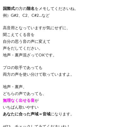
国際式
の方の
階名
をメモしてくださいね。
例）G#2、C2、C#2…など
高音用となっていますが気にせずに、
聞こえてくる音を
自分の思う音の声に変えて
声をだしてください。
地声・裏声混ざってOKです。
プロの歌手であっても
両方の声を使い分けて歌っていますよ。
地声・裏声、
どちらの声であっても、
無理なく出せる音
が
いちばん歌いやすい
あなたに合った声域＝音域
になります。
ぜひ、チェックしてみてくださいね！