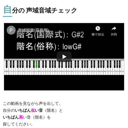
自
分の 声域音域チェック
この動画を見ながら声を出して、
自分の
いちばん
低
い音
（階名）と
いちばん
高
い音（階名）を
探してください。