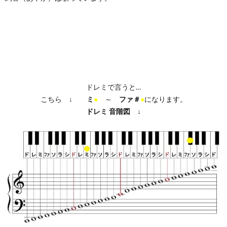
ドレミで言うと…
こちら ↓
ミ
●
～
ファ＃
●
になります。
ドレミ
音階図
↓