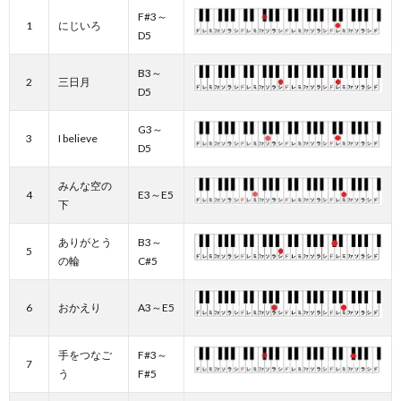
F#3～
1
にじいろ
D5
B3～
2
三日月
D5
G3～
3
I believe
D5
みんな空の
4
E3～E5
下
ありがとう
B3～
5
の輪
C#5
6
おかえり
A3～E5
手をつなご
F#3～
7
う
F#5