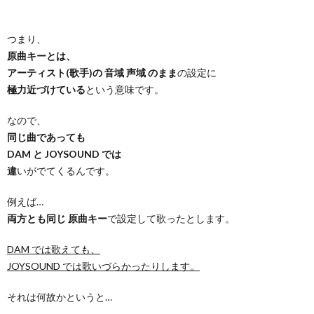
つまり、
原曲キーとは、
アーティスト(歌手)の 音域 声域 のまま
の設定に
極力近づけている
という意味です。
なので、
同じ曲であっても
DAM と JOYSOUND では
違
いがでてくるんです。
例えば…
両方とも同じ 原曲キー
で設定して歌ったとします。
DAM では歌えても、
JOYSOUND では歌いづらかったりします。
それは何故かというと…