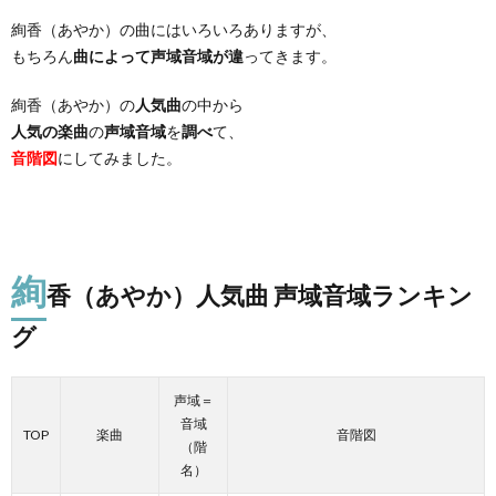
絢香（あやか）の曲にはいろいろありますが、
もちろん
曲によって声域音域が違
ってきます。
絢香（あやか）の
人気曲
の中から
人気の楽曲
の
声域音域
を
調べ
て、
音階図
にしてみました。
絢
香（あやか）人気曲 声域音域ランキン
グ
声域＝
音域
TOP
楽曲
音階図
（階
名）