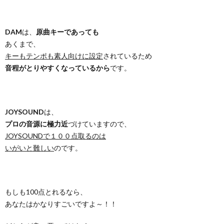
DAM
は、
原曲キーであっても
あくまで、
キーもテンポも素人向けに設定
されているため
音程がとりやすくなっているから
です。
JOYSOUND
は、
プロの音源に極力近
づけていますので、
JOYSOUNDで１００点取るのは
いがいと難しい
のです。
もしも100点とれるなら、
あなたはかなりすごいですよ～！！