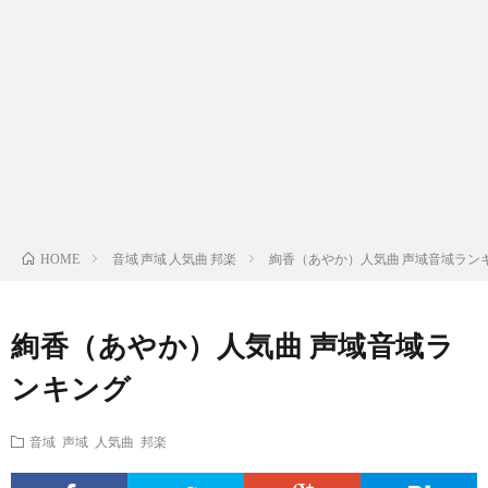
ス
ィ
テ
域
声
ト
ス
ィ
音
域
声
検
ト
ス
域
音
域
有
索
検
ト
別
域
音
名
リ
索
検
曲
別
域
人
音域 声域 人気曲 邦楽
絢香（あやか）人気曲 声域音域ラン
HOME
ス
リ
索
検
曲
別
の
絢香（あやか）人気曲 声域音域ラ
ト
ス
リ
索
検
曲
試
ンキング
（邦
ト
ス
リ
索
検
合
音域 声域 人気曲 邦楽
楽
（洋
ト
ス
リ
索
前