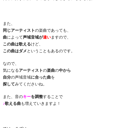
り
また、
曲・
同じアーティスト
の楽曲であっても、
曲
によって
声域音域が
違い
ますので、
勝
この曲は歌える
けど、
この曲はダメ
ということもあるのです。
負
なので、
気になる
アーティスト
の
楽曲
の
中から
曲
自分
の声域音域
に合った曲
を
探して
みてくださいね。
また、音の
キー
を調整
することで
♪
歌える曲
も増えていきますよ！