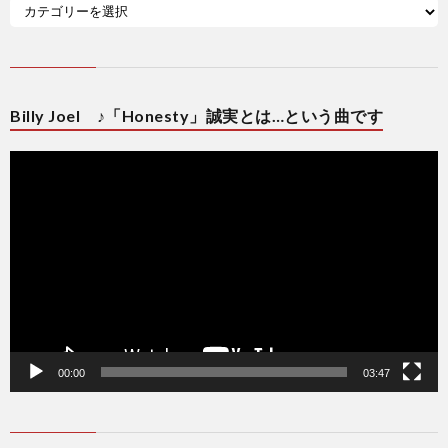
Billy Joel ♪「Honesty」誠実とは…という曲です
動
画
プ
レ
ー
ヤ
ー
00:00
03:47