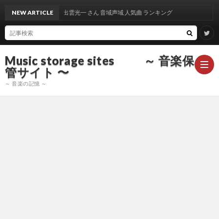
NEW ARTICLE
出雲光一 さん 音域声域 人気曲 ランキング
Music storage sites ～ 音楽保
管サイト 〜
～ 音楽の記憶 ～
ア
ー
ア
テ
ー
ア
ィ
テ
ー
声