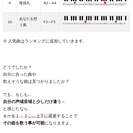
9
隆福丸
A2～A4
あなたを想
10
F3～F5
う風
※ 人気曲はランキングに追加していきます。
どうでしたか？
自分に合った曲や
歌えそうな曲は見つかりましたか？
でも、もしも…
自分の声域音域と少しだけ違う
～
と感じたなら、
キーを１・２こ… 上下に変更
することで
その曲を歌う事が可能
になりますよ。