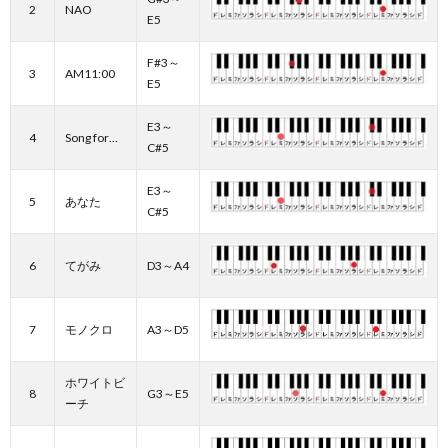
2
NAO
E5
F#3～
3
AM11:00
E5
E3～
4
Song for…
C#5
E3～
5
あなた
C#5
6
てがみ
D3～A4
7
モノクロ
A3～D5
ホワイトビ
8
G3～E5
ーチ