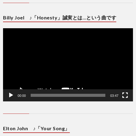
Billy Joel ♪「Honesty」誠実とは…という曲です
動
画
プ
レ
ー
ヤ
ー
00:00
03:47
Elton John ♪「Your Song」