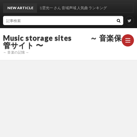
NEW ARTICLE
出雲光一 さん 音域声域 人気曲 ランキング
Music storage sites ～ 音楽保
管サイト 〜
～ 音楽の記憶 ～
ア
ー
ア
テ
ー
ア
ィ
テ
ー
声