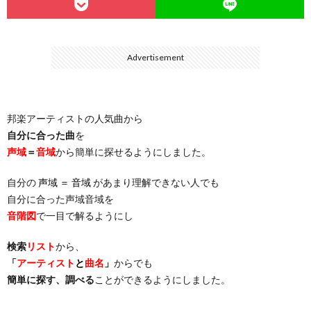
…
楽）
（You
ト
ス
リ
に
Advertisement
）
…
（邦
ト
ス
聴
）
楽
（洋
ト
く
邦楽アーティストの人気曲から
自分に合った曲
を
…
楽）
（You
曲・
声域
＝
音域
から簡単に探せるようにしました。
自分の
声域 ＝ 音域
があまり理解できない人でも
）
…
お
自分に合った声域音域を
音階図
で一目で解るようにし
）
気
検索
リスト
から、
に
「
アーティスト
と
曲名
」
からでも
簡単に探す、調べる
ことができるようにしました。
入