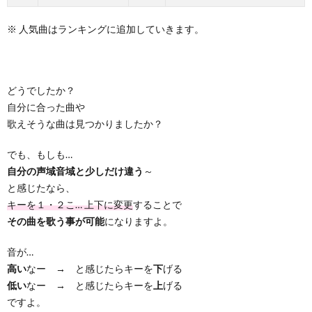
※ 人気曲はランキングに追加していきます。
どうでしたか？
自分に合った曲や
歌えそうな曲は見つかりましたか？
でも、もしも…
自分の声域音域と少しだけ違う
～
と感じたなら、
キーを１・２こ… 上下に変更
することで
その曲を歌う事が可能
になりますよ。
音が…
高い
なー → と感じたらキーを
下
げる
低い
なー → と感じたらキーを
上
げる
ですよ。