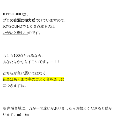
JOYSOUND
は、
プロの音源に極力近
づけていますので、
JOYSOUNDで１００点取るのは
いがいと難しい
のです。
もしも100点とれるなら、
あなたはかなりすごいですよ～！！
どちらが良い悪いではなく、
音楽はあくまで字のごとく音を楽しむ
につきますね。
※ 声域音域に、万が一間違いがありましたらお教えくださると助か
ります。m(_ _)m