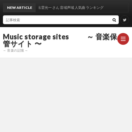
NEW ARTICLE
出雲光一 さん 音域声域 人気曲 ランキング
Music storage sites ～ 音楽保
管サイト 〜
～ 音楽の記憶 ～
ア
ー
ア
テ
ー
ア
ィ
テ
ー
声