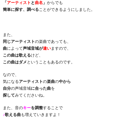
「
アーティスト
と
曲名
」
からでも
簡単に探す、調べる
ことができるようにしました。
り
曲・
また、
同じアーティスト
の楽曲であっても、
勝
曲
によって
声域音域が
違い
ますので、
この曲は歌える
けど、
負
この曲はダメ
ということもあるのです。
曲
なので、
気になる
アーティスト
の
楽曲
の
中から
自分
の声域音域
に合った曲
を
探して
みてくださいね。
また、音の
キー
を調整
することで
♪
歌える曲
も増えていきますよ！