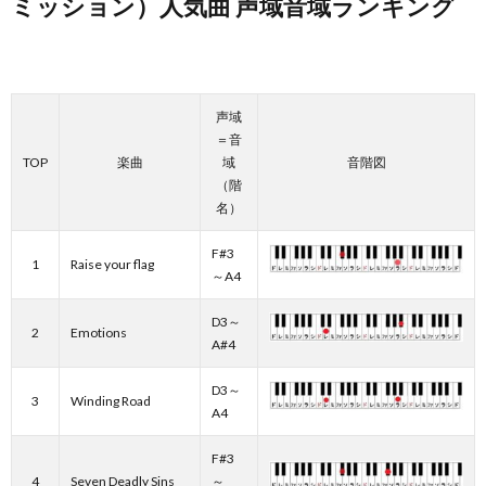
ミッション）人気曲 声域音域ランキング
声域
＝音
TOP
楽曲
域
音階図
（階
名）
F#3
1
Raise your flag
～A4
D3～
2
Emotions
A#4
D3～
3
Winding Road
A4
F#3
4
Seven Deadly Sins
～