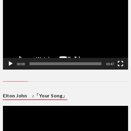
動
画
プ
レ
ー
ヤ
ー
00:00
03:47
Elton John ♪「Your Song」
動
画
プ
レ
ー
ヤ
ー