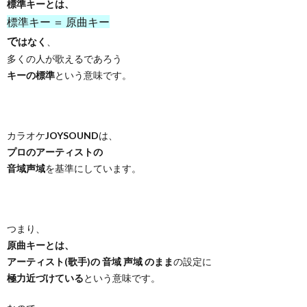
標準キーとは、
標準キー ＝ 原曲キー
で
はなく
、
多くの人が歌えるであろう
キーの標準
という意味です。
カラオケ
JOYSOUND
は、
プロのアーティストの
音域声域
を基準にしています。
つまり、
原曲キーとは、
アーティスト(歌手)の 音域 声域 のまま
の設定に
極力近づけている
という意味です。