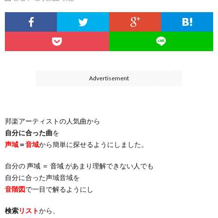
…
楽）
（You
ト
ス
リ
に
）
…
（邦
ト
ス
聴
）
楽
（洋
ト
く
Advertisement
…
楽）
（You
曲・
邦楽アーティストの人気曲から
）
…
お
自分に合った曲
を
声域
＝
音域
から簡単に探せるようにしました。
）
気
自分の
声域 ＝ 音域
があまり理解できない人でも
自分に合った声域音域を
に
音階図
で一目で解るようにし
入
検索
リスト
から、