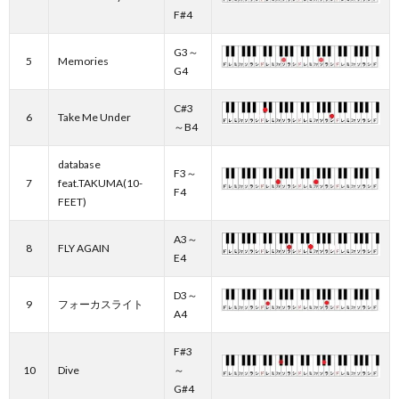
F#4
G3～
5
Memories
G4
C#3
6
Take Me Under
～B4
database
F3～
7
feat.TAKUMA(10-
F4
FEET)
A3～
8
FLY AGAIN
E4
D3～
9
フォーカスライト
A4
F#3
10
Dive
～
G#4