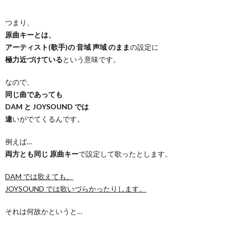
つまり、
原曲キーとは、
アーティスト(歌手)の 音域 声域 のまま
の設定に
極力近づけている
という意味です。
なので、
同じ曲であっても
DAM と JOYSOUND では
違
いがでてくるんです。
例えば…
両方とも同じ 原曲キー
で設定して歌ったとします。
DAM では歌えても、
JOYSOUND では歌いづらかったりします。
それは何故かというと…