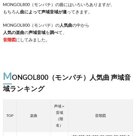
MONGOL800（モンパチ）の曲にはいろいろありますが、
もちろん
曲によって声域音域が違
ってきます。
MONGOL800（モンパチ）の
人気曲
の中から
人気の楽曲
の
声域音域
を
調べ
て、
音階図
にしてみました。
M
ONGOL800（モンパチ）人気曲 声域音
域ランキング
声域＝
音域
TOP
楽曲
音階図
（階
名）