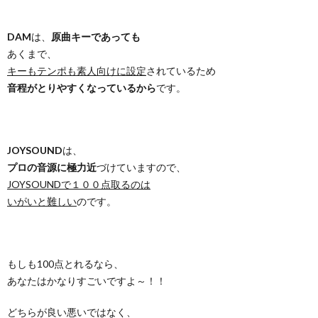
DAM
は、
原曲キーであっても
あくまで、
キーもテンポも素人向けに設定
されているため
音程がとりやすくなっているから
です。
JOYSOUND
は、
プロの音源に極力近
づけていますので、
JOYSOUNDで１００点取るのは
いがいと難しい
のです。
もしも100点とれるなら、
あなたはかなりすごいですよ～！！
どちらが良い悪いではなく、