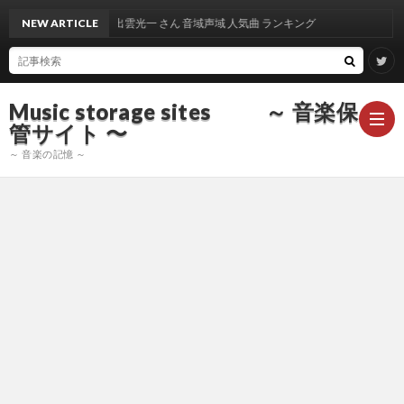
NEW ARTICLE
出雲光一 さん 音域声域 人気曲 ランキング
Music storage sites ～ 音楽保
管サイト 〜
～ 音楽の記憶 ～
ア
ー
ア
テ
ー
ア
ィ
テ
ー
声