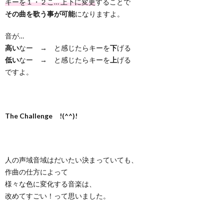
キーを１・２こ… 上下に変更
することで
その曲を歌う事が可能
になりますよ。
音が…
高い
なー → と感じたらキーを
下
げる
低い
なー → と感じたらキーを
上
げる
ですよ。
The Challenge !(^^)!
人の声域音域はだいたい決まっていても、
作曲の仕方によって
様々な色に変化する音楽は、
改めてすごい！って思いました。