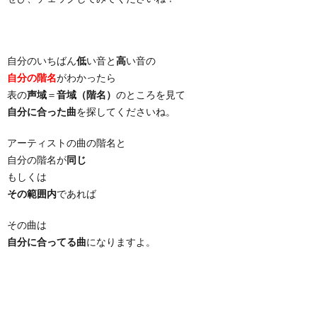
自分のいちばん
低
い音と
高
い音の
自分の階名
がわかったら
表の
声域
＝
音域（階名）
のところを見て
自分に合った曲
を探してくださいね。
アーティストの曲の階名と
自分の階名が
同じ
もしくは
その範囲内
であれば
その曲は
自分に合ってる曲
になりますよ。