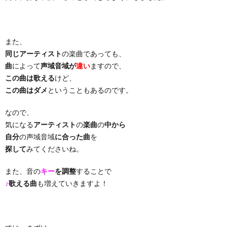
り
また、
曲・
同じアーティスト
の楽曲であっても、
曲
によって
声域音域が
違い
ますので、
勝
この曲は歌える
けど、
この曲はダメ
ということもあるのです。
負
なので、
気になる
アーティスト
の
楽曲
の
中から
曲
自分
の声域音域
に合った曲
を
探して
みてくださいね。
また、音の
キー
を調整
することで
♪
歌える曲
も増えていきますよ！