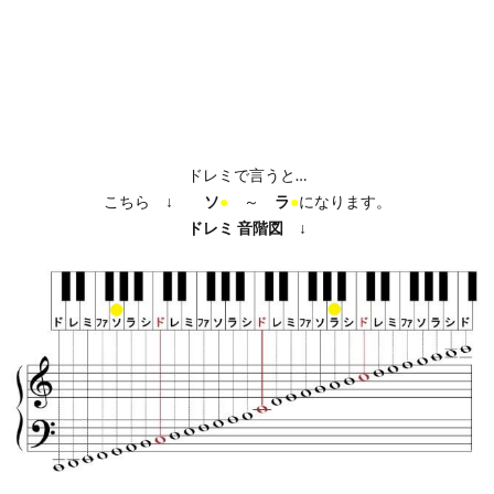
ドレミで言うと…
こちら ↓
ソ
●
～
ラ
●
になります。
ドレミ
音階図
↓