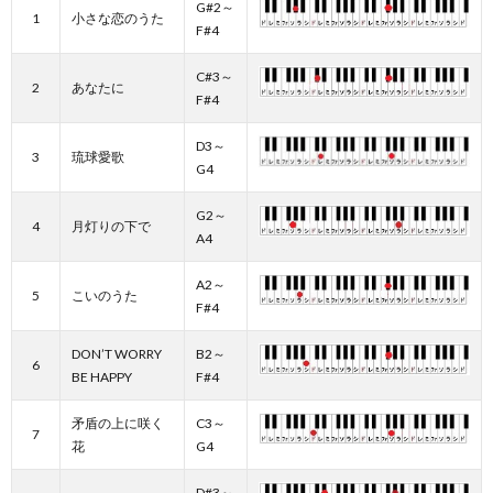
G#2～
1
小さな恋のうた
F#4
C#3～
2
あなたに
F#4
D3～
3
琉球愛歌
G4
G2～
4
月灯りの下で
A4
A2～
5
こいのうた
F#4
DON’T WORRY
B2～
6
BE HAPPY
F#4
矛盾の上に咲く
C3～
7
花
G4
D#3～