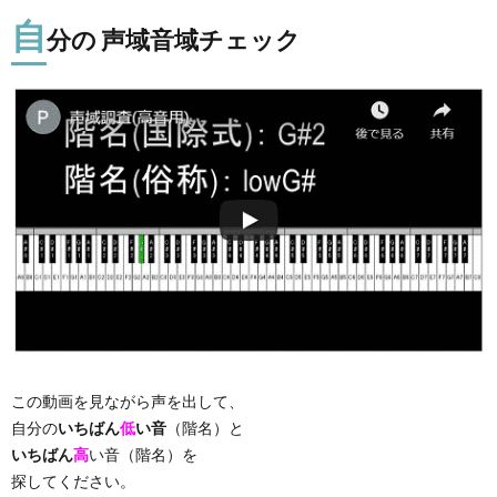
自
分の 声域音域チェック
この動画を見ながら声を出して、
自分の
いちばん
低
い音
（階名）と
いちばん
高
い音（階名）を
探してください。