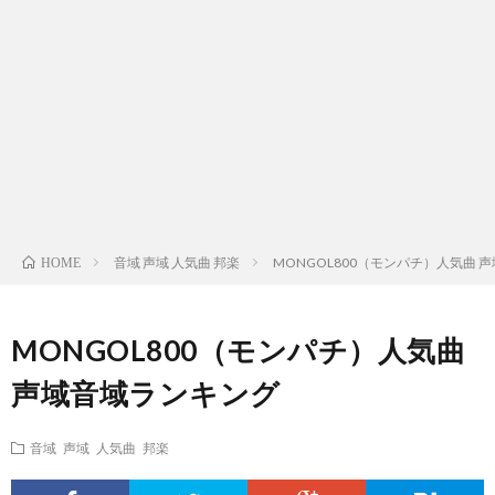
ス
ィ
テ
域
声
ト
ス
ィ
音
域
声
検
ト
ス
域
音
域
有
索
検
ト
別
域
音
名
リ
索
検
曲
別
域
人
音域 声域 人気曲 邦楽
MONGOL800（モンパチ）人気曲 
HOME
ス
リ
索
検
曲
別
の
MONGOL800（モンパチ）人気曲
ト
ス
リ
索
検
曲
試
声域音域ランキング
（邦
ト
ス
リ
索
検
合
音域 声域 人気曲 邦楽
楽
（洋
ト
ス
リ
索
前