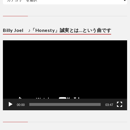
Billy Joel ♪「Honesty」誠実とは…という曲です
動
画
プ
レ
ー
ヤ
ー
00:00
03:47