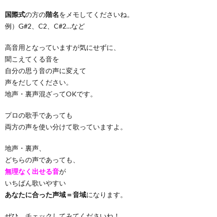
国際式
の方の
階名
をメモしてくださいね。
例）G#2、C2、C#2…など
高音用となっていますが気にせずに、
聞こえてくる音を
自分の思う音の声に変えて
声をだしてください。
地声・裏声混ざってOKです。
プロの歌手であっても
両方の声を使い分けて歌っていますよ。
地声・裏声、
どちらの声であっても、
無理なく出せる音
が
いちばん歌いやすい
あなたに合った声域＝音域
になります。
ぜひ、チェックしてみてくださいね！