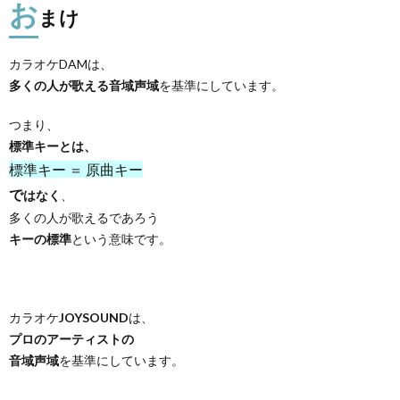
お
まけ
カラオケDAMは、
多くの人が歌える音域声域
を基準にしています。
つまり、
標準キーとは、
標準キー ＝ 原曲キー
で
はなく
、
多くの人が歌えるであろう
キーの標準
という意味です。
カラオケ
JOYSOUND
は、
プロのアーティストの
音域声域
を基準にしています。