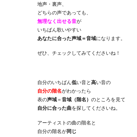
地声・裏声、
どちらの声であっても、
無理なく出せる音
が
いちばん歌いやすい
あなたに合った声域＝音域
になります。
ぜひ、チェックしてみてくださいね！
自分のいちばん
低
い音と
高
い音の
自分の階名
がわかったら
表の
声域
＝
音域（階名）
のところを見て
自分に合った曲
を探してくださいね。
アーティストの曲の階名と
自分の階名が
同じ