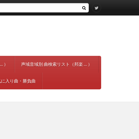
… ）
声域音域別 曲検索リスト（邦楽 … ）
気に入り曲・勝負曲