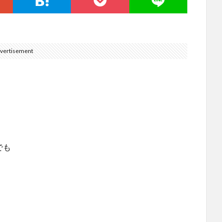
vertisement
。
でも