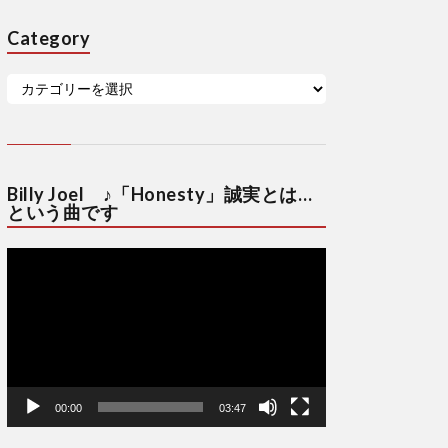
Category
Billy Joel ♪「Honesty」誠実とは…
という曲です
動
画
プ
レ
ー
ヤ
ー
00:00
03:47