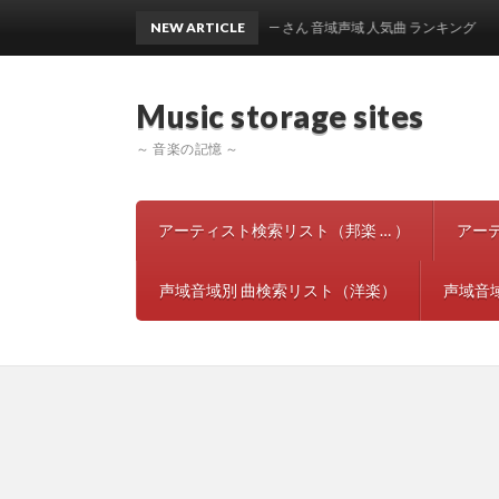
NEW ARTICLE
出雲光一 さん 音域声域 人気曲 ランキング
Music storage si
～ 音楽の記憶 ～
アーティスト検索リスト（邦楽 … ）
アー
声域音域別 曲検索リスト（洋楽）
声域音域