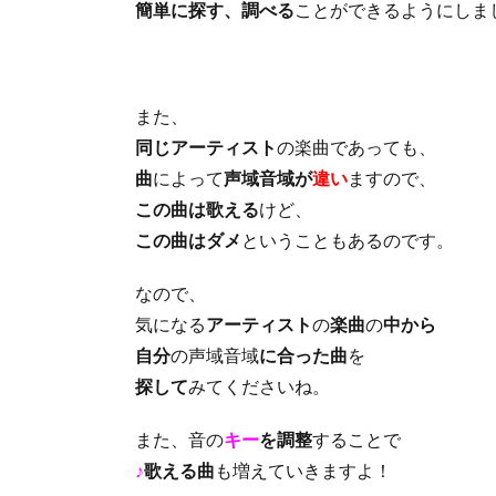
簡単に探す、調べる
ことができるようにしま
また、
同じアーティスト
の楽曲であっても、
曲
によって
声域音域が
違い
ますので、
この曲は歌える
けど、
この曲はダメ
ということもあるのです。
なので、
気になる
アーティスト
の
楽曲
の
中から
自分
の声域音域
に合った曲
を
探して
みてくださいね。
また、音の
キー
を調整
することで
♪
歌える曲
も増えていきますよ！