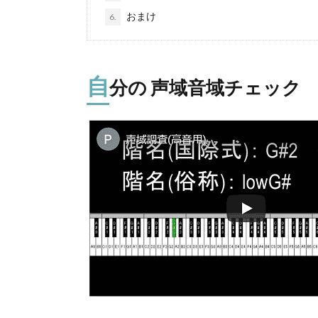
おまけ
6.
自
分の 声域音域チェック