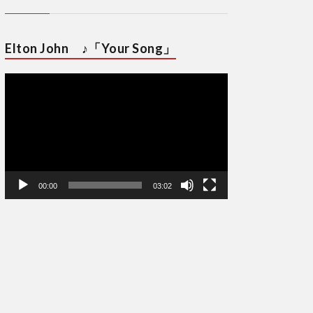
Elton John ♪「Your Song」
動
画
プ
レ
ー
ヤ
ー
00:00
03:02