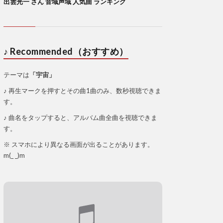
出雲光一 さん 音域声域 人気曲 ランキング
♪ Recommended（おすすめ）
テーマは
「宇宙」
♪ 再生マークを押すとその曲1曲のみ、数秒視聴できま
す。
♪ 曲名をタップすると、アルバム曲全曲を視聴できま
す。
※ スマホにより異なる画面が出ることがあります。
m(_ _)m