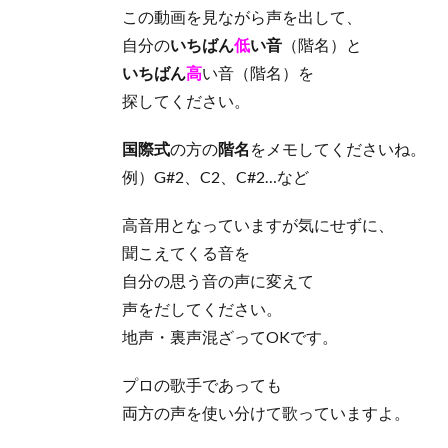
この動画を見ながら声を出して、
自分の
いちばん
低
い音
（階名）と
いちばん
高
い音（階名）を
探してください。
国際式
の方の
階名
をメモしてくださいね。
例）G#2、C2、C#2…など
高音用となっていますが気にせずに、
聞こえてくる音を
自分の思う音の声に変えて
声をだしてください。
地声・裏声混ざってOKです。
プロの歌手であっても
両方の声を使い分けて歌っていますよ。