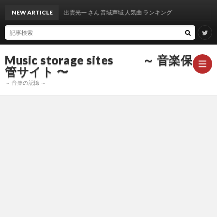
NEW ARTICLE
出雲光一 さん 音域声域 人気曲 ランキング
Music storage sites ～ 音楽保
管サイト 〜
～ 音楽の記憶 ～
ア
ー
ア
テ
ー
ア
ィ
テ
ー
声