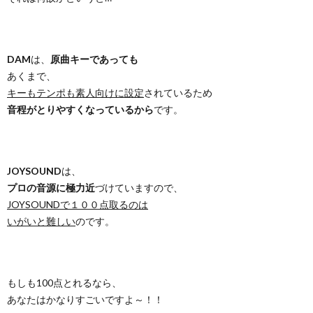
DAM
は、
原曲キーであっても
あくまで、
キーもテンポも素人向けに設定
されているため
音程がとりやすくなっているから
です。
JOYSOUND
は、
プロの音源に極力近
づけていますので、
JOYSOUNDで１００点取るのは
いがいと難しい
のです。
もしも100点とれるなら、
あなたはかなりすごいですよ～！！