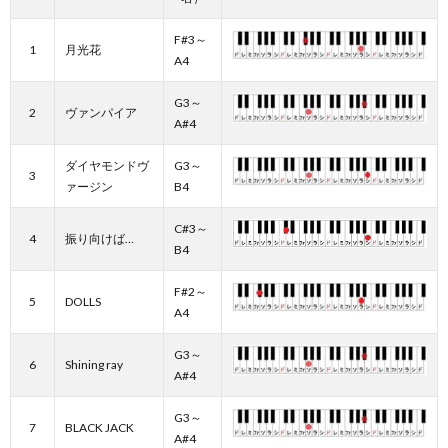
F#3～
1
月光花
A4
G3～
2
ヴァンパイア
A#4
ダイヤモンドヴ
G3～
3
ァージン
B4
C#3～
4
振り向けば…
B4
F#2～
5
DOLLS
A4
G3～
6
Shining ray
A#4
G3～
7
BLACK JACK
A#4