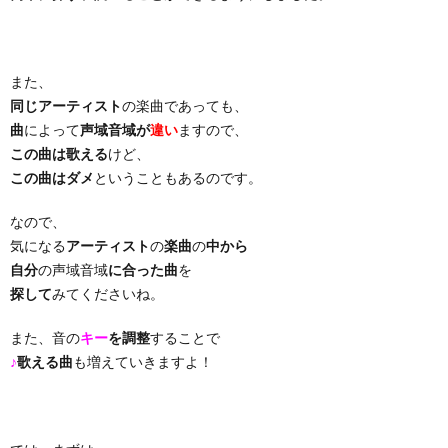
り
また、
曲・
同じアーティスト
の楽曲であっても、
曲
によって
声域音域が
違い
ますので、
勝
この曲は歌える
けど、
この曲はダメ
ということもあるのです。
負
なので、
気になる
アーティスト
の
楽曲
の
中から
曲
自分
の声域音域
に合った曲
を
探して
みてくださいね。
また、音の
キー
を調整
することで
♪
歌える曲
も増えていきますよ！