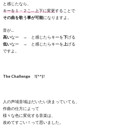
と感じたなら、
キーを１・２こ… 上下に変更
することで
その曲を歌う事が可能
になりますよ。
音が…
高い
なー → と感じたらキーを
下
げる
低い
なー → と感じたらキーを
上
げる
ですよ。
The Challenge !(^^)!
人の声域音域はだいたい決まっていても、
作曲の仕方によって
様々な色に変化する音楽は、
改めてすごい！って思いました。