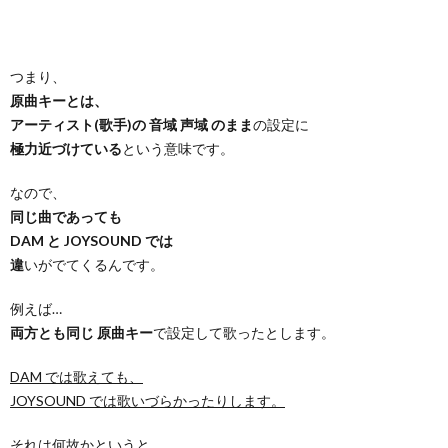
つまり、
原曲キーとは、
アーティスト(歌手)の 音域 声域 のまま
の設定に
極力近づけている
という意味です。
なので、
同じ曲であっても
DAM と JOYSOUND では
違
いがでてくるんです。
例えば…
両方とも同じ 原曲キー
で設定して歌ったとします。
DAM では歌えても、
JOYSOUND では歌いづらかったりします。
それは何故かというと…