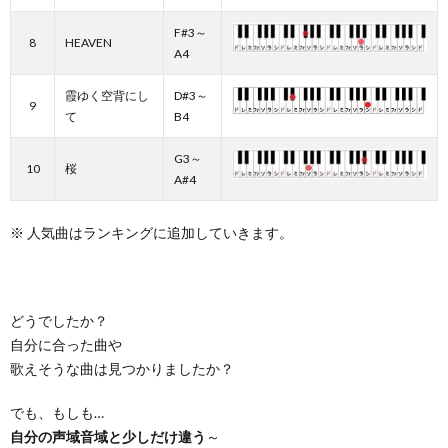
F#3～
8
HEAVEN
A4
霞ゆく空背にし
D#3～
9
て
B4
G3～
10
桜
A#4
※ 人気曲はランキングに追加していきます。
どうでしたか？
自分に合った曲や
歌えそうな曲は見つかりましたか？
でも、もしも…
自分の声域音域と少しだけ違う
～