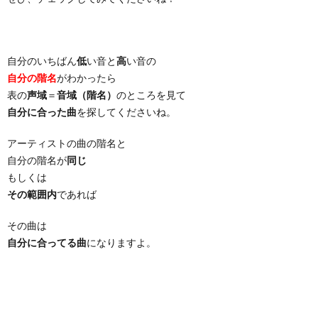
自分のいちばん
低
い音と
高
い音の
自分の階名
がわかったら
表の
声域
＝
音域（階名）
のところを見て
自分に合った曲
を探してくださいね。
アーティストの曲の階名と
自分の階名が
同じ
もしくは
その範囲内
であれば
その曲は
自分に合ってる曲
になりますよ。