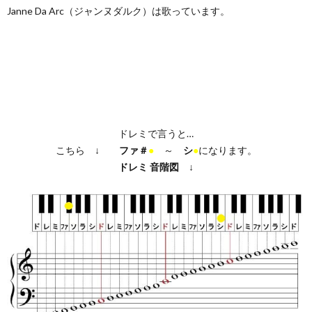
Janne Da Arc（ジャンヌダルク）は歌っています。
ドレミで言うと…
こちら ↓
ファ＃
●
～
シ
●
になります。
ドレミ
音階図
↓