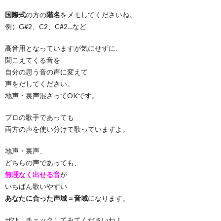
国際式
の方の
階名
をメモしてくださいね。
例）G#2、C2、C#2…など
高音用となっていますが気にせずに、
聞こえてくる音を
自分の思う音の声に変えて
声をだしてください。
地声・裏声混ざってOKです。
プロの歌手であっても
両方の声を使い分けて歌っていますよ。
地声・裏声、
どちらの声であっても、
無理なく出せる音
が
いちばん歌いやすい
あなたに合った声域＝音域
になります。
ぜひ、チェックしてみてくださいね！