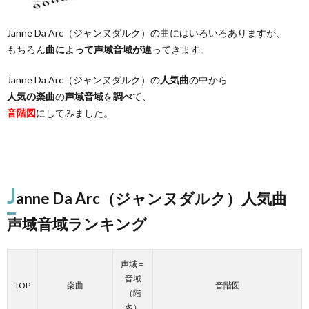
Janne Da Arc（ジャンヌダルク）の曲にはいろいろありますが、
もちろん
曲によって声域音域が違
ってきます。
Janne Da Arc（ジャンヌダルク）の
人気曲
の中から
人気の楽曲
の
声域音域
を
調べ
て、
音階図
にしてみました。
J
anne Da Arc（ジャンヌダルク）人気曲
声域音域ランキング
声域＝
音域
TOP
楽曲
音階図
（階
名）