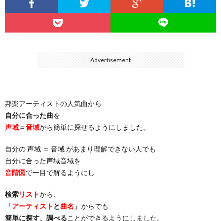
…
楽）
（You
ト
ス
リ
に
）
…
（邦
ト
ス
聴
Advertisement
）
楽
（洋
ト
く
邦楽アーティストの人気曲から
…
楽）
（You
曲・
自分に合った曲
を
声域
＝
音域
から簡単に探せるようにしました。
）
…
お
自分の
声域 ＝ 音域
があまり理解できない人でも
）
気
自分に合った声域音域を
音階図
で一目で解るようにし
に
検索
リスト
から、
「
アーティスト
と
曲名
」
からでも
入
簡単に探す、調べる
ことができるようにしました。