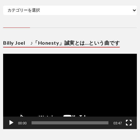
Billy Joel ♪「Honesty」誠実とは…という曲です
動
画
プ
レ
ー
ヤ
ー
00:00
03:47