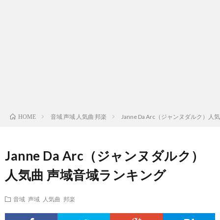
ス
ィ
テ
域
声
ト
ス
ィ
音
域
声
検
ト
ス
域
音
域
有
索
検
ト
別
域
音
名
リ
索
検
曲
別
域
人
音域 声域 人気曲 邦楽
Janne Da Arc（ジャンヌダルク）
HOME
ス
リ
索
検
曲
別
の
Janne Da Arc（ジャンヌダルク）
ト
ス
リ
索
検
曲
試
人気曲 声域音域ランキング
（邦
ト
ス
リ
索
検
合
音域 声域 人気曲 邦楽
楽
（洋
ト
ス
リ
索
前