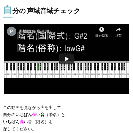
自
分の 声域音域チェック
この動画を見ながら声を出して、
自分の
いちばん
低
い音
（階名）と
いちばん
高
い音（階名）を
探してください。