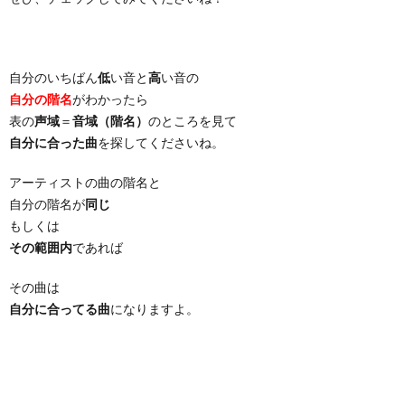
自分のいちばん
低
い音と
高
い音の
自分の階名
がわかったら
表の
声域
＝
音域（階名）
のところを見て
自分に合った曲
を探してくださいね。
アーティストの曲の階名と
自分の階名が
同じ
もしくは
その範囲内
であれば
その曲は
自分に合ってる曲
になりますよ。