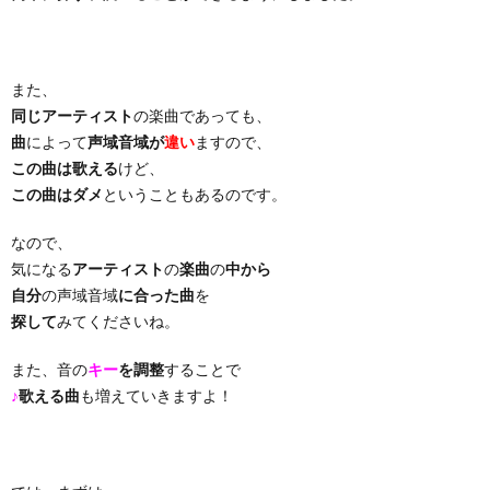
り
また、
曲・
同じアーティスト
の楽曲であっても、
曲
によって
声域音域が
違い
ますので、
勝
この曲は歌える
けど、
この曲はダメ
ということもあるのです。
負
なので、
気になる
アーティスト
の
楽曲
の
中から
曲
自分
の声域音域
に合った曲
を
探して
みてくださいね。
また、音の
キー
を調整
することで
♪
歌える曲
も増えていきますよ！