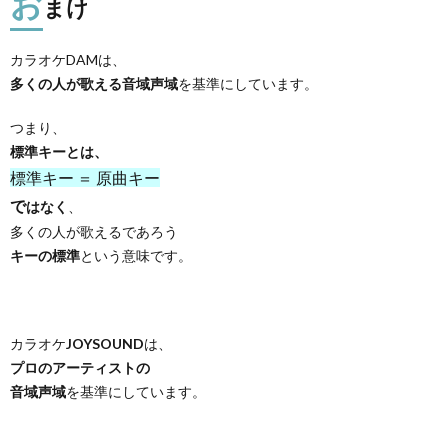
お
まけ
カラオケDAMは、
多くの人が歌える音域声域
を基準にしています。
つまり、
標準キーとは、
標準キー ＝ 原曲キー
で
はなく
、
多くの人が歌えるであろう
キーの標準
という意味です。
カラオケ
JOYSOUND
は、
プロのアーティストの
音域声域
を基準にしています。