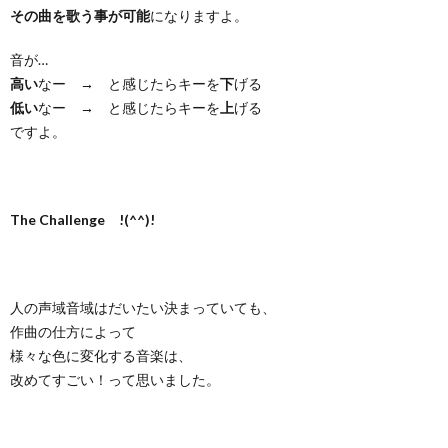
その曲を歌う事が可能
になりますよ。
音が…
高い
なー → と感じたらキーを
下
げる
低い
なー → と感じたらキーを
上
げる
ですよ。
The Challenge !(^^)!
人の声域音域はだいたい決まっていても、
作曲の仕方によって
様々な色に変化する音楽は、
改めてすごい！って思いました。