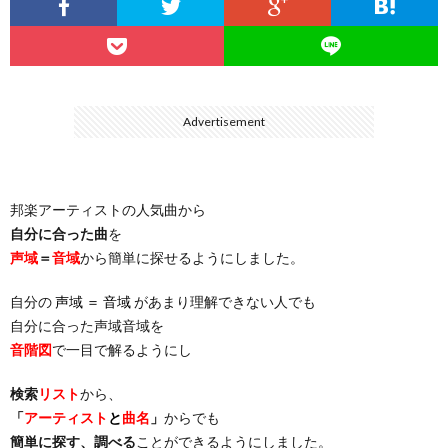
…
楽）
（You
ト
ス
リ
に
）
…
（邦
ト
ス
聴
Advertisement
）
楽
（洋
ト
く
邦楽アーティストの人気曲から
…
楽）
（You
曲・
自分に合った曲
を
声域
＝
音域
から簡単に探せるようにしました。
）
…
お
自分の
声域 ＝ 音域
があまり理解できない人でも
）
気
自分に合った声域音域を
音階図
で一目で解るようにし
に
検索
リスト
から、
「
アーティスト
と
曲名
」
からでも
入
簡単に探す、調べる
ことができるようにしました。