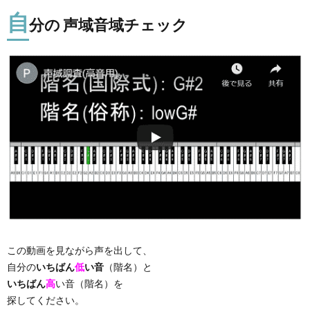
自
分の 声域音域チェック
この動画を見ながら声を出して、
自分の
いちばん
低
い音
（階名）と
いちばん
高
い音（階名）を
探してください。