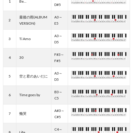
1
Be…
D#5
最後の雨(ALBUM
A3～
2
VERSION)
E5
A3～
3
Ti Amo
D5
F#3～
4
30
F#5
A3～
5
空と君のあいだに
D5
B3～
6
Time goes by
C5
A#3～
7
慟哭
C#5
C4～
8
Life