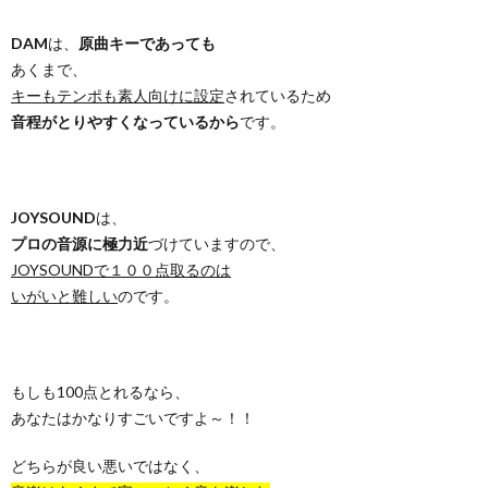
DAM
は、
原曲キーであっても
あくまで、
キーもテンポも素人向けに設定
されているため
音程がとりやすくなっているから
です。
JOYSOUND
は、
プロの音源に極力近
づけていますので、
JOYSOUNDで１００点取るのは
いがいと難しい
のです。
もしも100点とれるなら、
あなたはかなりすごいですよ～！！
どちらが良い悪いではなく、