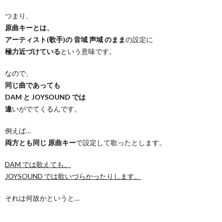
つまり、
原曲キーとは、
アーティスト(歌手)の 音域 声域 のまま
の設定に
極力近づけている
という意味です。
なので、
同じ曲であっても
DAM と JOYSOUND では
違
いがでてくるんです。
例えば…
両方とも同じ 原曲キー
で設定して歌ったとします。
DAM では歌えても、
JOYSOUND では歌いづらかったりします。
それは何故かというと…