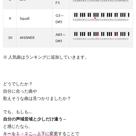
F5
G3～
9
Squall
D#5
A#3～
10
ANSWER
D#5
※ 人気曲はランキングに追加していきます。
どうでしたか？
自分に合った曲や
歌えそうな曲は見つかりましたか？
でも、もしも…
自分の声域音域と少しだけ違う
～
と感じたなら、
キーを１・２こ… 上下に変更
することで