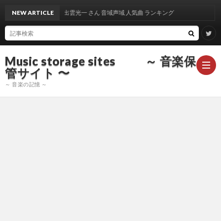
NEW ARTICLE
出雲光一 さん 音域声域 人気曲 ランキング
Music storage sites ～ 音楽保
管サイト 〜
～ 音楽の記憶 ～
ア
ー
ア
テ
ー
ア
ィ
テ
ー
声