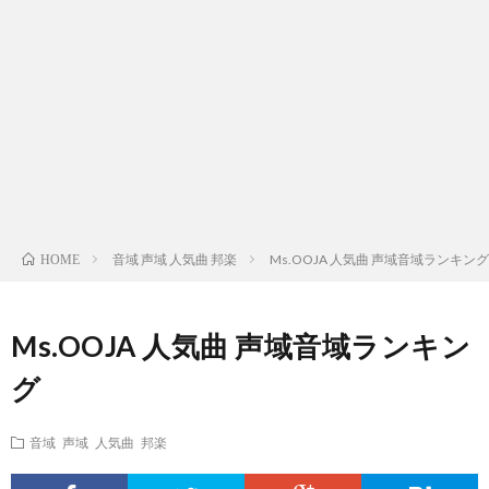
ス
ィ
テ
域
声
ト
ス
ィ
音
域
声
検
ト
ス
域
音
域
有
索
検
ト
別
域
音
名
リ
索
検
曲
別
域
人
音域 声域 人気曲 邦楽
Ms.OOJA 人気曲 声域音域ランキング
HOME
ス
リ
索
検
曲
別
の
Ms.OOJA 人気曲 声域音域ランキン
ト
ス
リ
索
検
曲
試
グ
（邦
ト
ス
リ
索
検
合
音域 声域 人気曲 邦楽
楽
（洋
ト
ス
リ
索
前