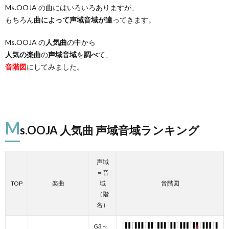
Ms.OOJA の曲にはいろいろありますが、
もちろん
曲によって声域音域が違
ってきます。
Ms.OOJA の
人気曲
の中から
人気の楽曲
の
声域音域
を
調べ
て、
音階図
にしてみました。
M
s.OOJA 人気曲 声域音域ランキング
声域
＝音
TOP
楽曲
域
音階図
（階
名）
G3～