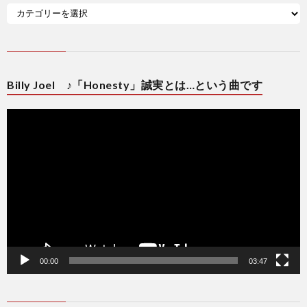
Billy Joel ♪「Honesty」誠実とは…という曲です
動
画
プ
レ
ー
ヤ
ー
00:00
03:47