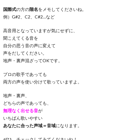
国際式
の方の
階名
をメモしてくださいね。
例）G#2、C2、C#2…など
高音用となっていますが気にせずに、
聞こえてくる音を
自分の思う音の声に変えて
声をだしてください。
地声・裏声混ざってOKです。
プロの歌手であっても
両方の声を使い分けて歌っていますよ。
地声・裏声、
どちらの声であっても、
無理なく出せる音
が
いちばん歌いやすい
あなたに合った声域＝音域
になります。
ぜひ、チェックしてみてくださいね！