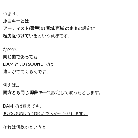
つまり、
原曲キーとは、
アーティスト(歌手)の 音域 声域 のまま
の設定に
極力近づけている
という意味です。
なので、
同じ曲であっても
DAM と JOYSOUND では
違
いがでてくるんです。
例えば…
両方とも同じ 原曲キー
で設定して歌ったとします。
DAM では歌えても、
JOYSOUND では歌いづらかったりします。
それは何故かというと…