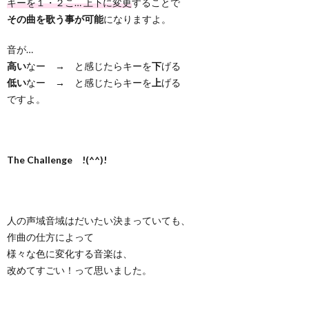
キーを１・２こ… 上下に変更
することで
その曲を歌う事が可能
になりますよ。
音が…
高い
なー → と感じたらキーを
下
げる
低い
なー → と感じたらキーを
上
げる
ですよ。
The Challenge !(^^)!
人の声域音域はだいたい決まっていても、
作曲の仕方によって
様々な色に変化する音楽は、
改めてすごい！って思いました。