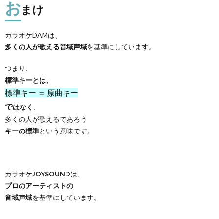
お
まけ
カラオケDAMは、
多くの人が歌える音域声域
を基準にしています。
つまり、
標準キーとは、
標準キー ＝ 原曲キー
で
はなく
、
多くの人が歌えるであろう
キーの標準
という意味です。
カラオケ
JOYSOUND
は、
プロのアーティストの
音域声域
を基準にしています。