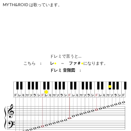
MYTH&ROID は歌っています。
ドレミで言うと…
こちら ↓
レ
●
～
ファ＃
●
になります。
ドレミ
音階図
↓