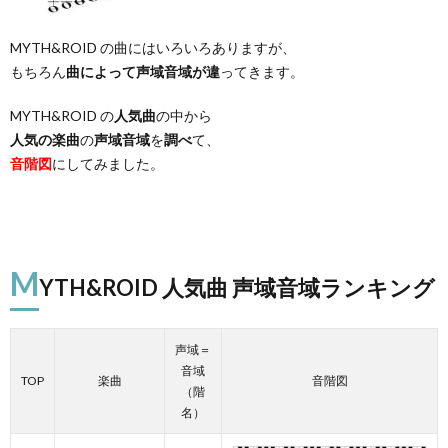
MYTH&ROID の曲にはいろいろありますが、
もちろん
曲によって声域音域が違
ってきます。
MYTH&ROID の
人気曲
の中から
人気の楽曲
の
声域音域
を
調べ
て、
音階図
にしてみました。
M
YTH&ROID 人気曲 声域音域ランキング
声域＝
音域
TOP
楽曲
音階図
（階
名）