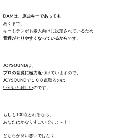
DAM
は、
原曲キーであっても
あくまで、
キーもテンポも素人向けに設定
されているため
音程がとりやすくなっているから
です。
JOYSOUND
は、
プロの音源に極力近
づけていますので、
JOYSOUNDで１００点取るのは
いがいと難しい
のです。
もしも100点とれるなら、
あなたはかなりすごいですよ～！！
どちらが良い悪いではなく、