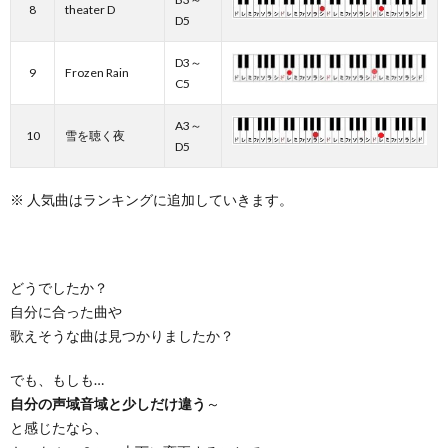
8
theater D
D5
D3～
9
Frozen Rain
C5
A3～
10
雪を聴く夜
D5
※ 人気曲はランキングに追加していきます。
どうでしたか？
自分に合った曲や
歌えそうな曲は見つかりましたか？
でも、もしも…
自分の声域音域と少しだけ違う
～
と感じたなら、