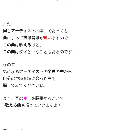
り
また、
曲・
同じアーティスト
の楽曲であっても、
曲
によって
声域音域が
違い
ますので、
勝
この曲は歌える
けど、
この曲はダメ
ということもあるのです。
負
なので、
気になる
アーティスト
の
楽曲
の
中から
曲
自分
の声域音域
に合った曲
を
探して
みてくださいね。
また、音の
キー
を調整
することで
♪
歌える曲
も増えていきますよ！