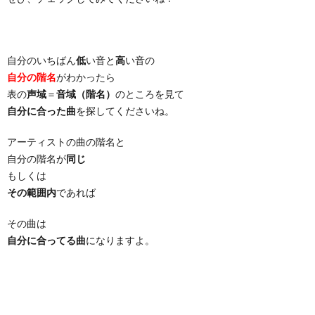
自分のいちばん
低
い音と
高
い音の
自分の階名
がわかったら
表の
声域
＝
音域（階名）
のところを見て
自分に合った曲
を探してくださいね。
アーティストの曲の階名と
自分の階名が
同じ
もしくは
その範囲内
であれば
その曲は
自分に合ってる曲
になりますよ。