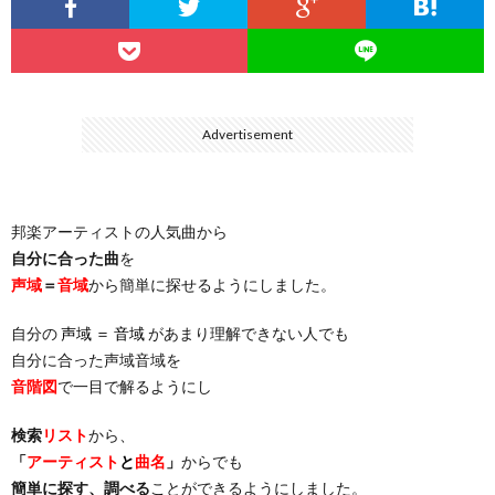
…
楽）
（You
ト
ス
リ
に
）
…
（邦
ト
ス
聴
Advertisement
）
楽
（洋
ト
く
邦楽アーティストの人気曲から
…
楽）
（You
曲・
自分に合った曲
を
声域
＝
音域
から簡単に探せるようにしました。
）
…
お
自分の
声域 ＝ 音域
があまり理解できない人でも
）
気
自分に合った声域音域を
音階図
で一目で解るようにし
に
検索
リスト
から、
「
アーティスト
と
曲名
」
からでも
入
簡単に探す、調べる
ことができるようにしました。