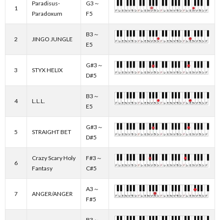
Paradisus-
G3～
1
Paradoxum
F5
B3～
2
JINGO JUNGLE
E5
G#3～
3
STYX HELIX
D#5
B3～
4
L.L.L.
E5
G#3～
5
STRAIGHT BET
D#5
Crazy Scary Holy
F#3～
6
Fantasy
C#5
A3～
7
ANGER/ANGER
F#5
B3～