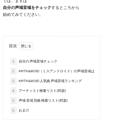
では、まずは
自分の声域音域をチェック
するところから
始めてみてください。
目次
1.
自分の 声域音域チェック
2.
MYTH&ROID（ミスアンドロイド）の声域音域は
3.
MYTH&ROID 人気曲 声域音域ランキング
4.
アーティスト検索リスト(邦楽)
5.
声域 音域 別曲 検索リスト(邦楽)
6.
おまけ