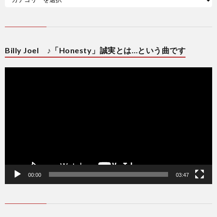
Billy Joel ♪「Honesty」誠実とは…という曲です
動
画
プ
レ
ー
ヤ
ー
00:00
03:47