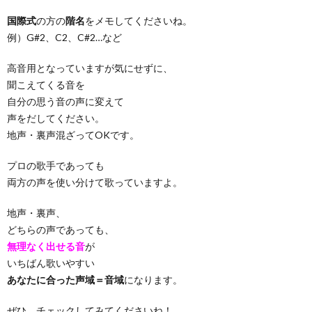
国際式
の方の
階名
をメモしてくださいね。
例）G#2、C2、C#2…など
高音用となっていますが気にせずに、
聞こえてくる音を
自分の思う音の声に変えて
声をだしてください。
地声・裏声混ざってOKです。
プロの歌手であっても
両方の声を使い分けて歌っていますよ。
地声・裏声、
どちらの声であっても、
無理なく出せる音
が
いちばん歌いやすい
あなたに合った声域＝音域
になります。
ぜひ、チェックしてみてくださいね！