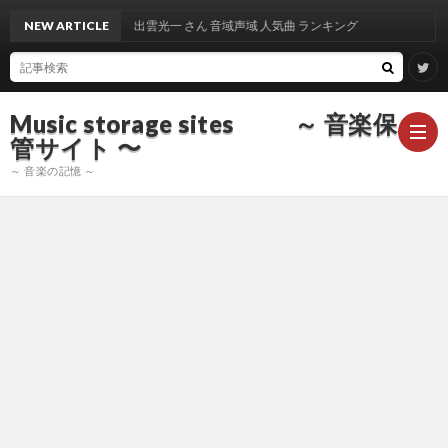
NEW ARTICLE
出雲光一 さん 音域声域 人気曲 ランキング
Music storage sites ～ 音楽保
管サイト 〜
～ 音楽の記憶 ～
ア
ー
ア
テ
ー
ア
ィ
テ
ー
声