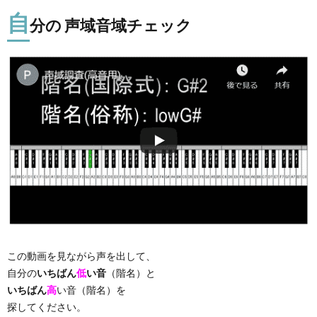
自
分の 声域音域チェック
この動画を見ながら声を出して、
自分の
いちばん
低
い音
（階名）と
いちばん
高
い音（階名）を
探してください。