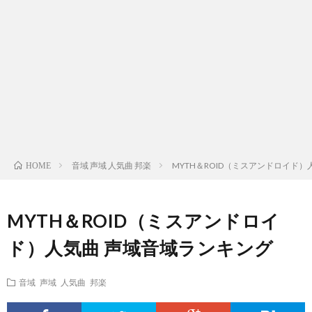
ス
ィ
テ
域
声
ト
ス
ィ
音
域
声
検
ト
ス
域
音
域
有
索
検
ト
別
域
音
名
リ
索
検
曲
別
域
人
音域 声域 人気曲 邦楽
MYTH＆ROID（ミスアンドロイド
HOME
ス
リ
索
検
曲
別
の
MYTH＆ROID（ミスアンドロイ
ト
ス
リ
索
検
曲
試
ド）人気曲 声域音域ランキング
（邦
ト
ス
リ
索
検
合
音域 声域 人気曲 邦楽
楽
（洋
ト
ス
リ
索
前