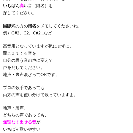
いちばん
高
い音（階名）を
探してください。
国際式
の方の
階名
をメモしてくださいね。
例）G#2、C2、C#2…など
高音用となっていますが気にせずに、
聞こえてくる音を
自分の思う音の声に変えて
声をだしてください。
地声・裏声混ざってOKです。
プロの歌手であっても
両方の声を使い分けて歌っていますよ。
地声・裏声、
どちらの声であっても、
無理なく出せる音
が
いちばん歌いやすい