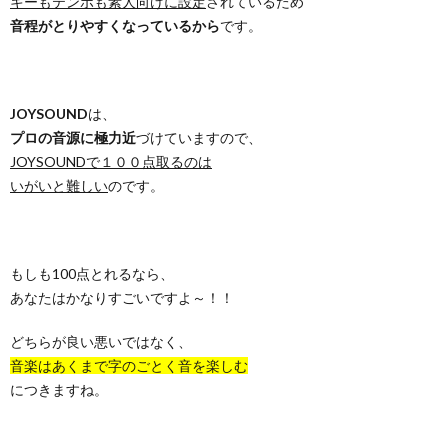
キーもテンポも素人向けに設定
されているため
音程がとりやすくなっているから
です。
JOYSOUND
は、
プロの音源に極力近
づけていますので、
JOYSOUNDで１００点取るのは
いがいと難しい
のです。
もしも100点とれるなら、
あなたはかなりすごいですよ～！！
どちらが良い悪いではなく、
音楽はあくまで字のごとく音を楽しむ
につきますね。