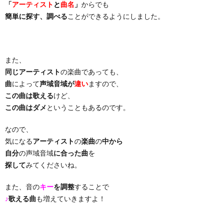
「
アーティスト
と
曲名
」
からでも
簡単に探す、調べる
ことができるようにしました。
り
曲・
また、
同じアーティスト
の楽曲であっても、
勝
曲
によって
声域音域が
違い
ますので、
この曲は歌える
けど、
負
この曲はダメ
ということもあるのです。
曲
なので、
気になる
アーティスト
の
楽曲
の
中から
自分
の声域音域
に合った曲
を
探して
みてくださいね。
また、音の
キー
を調整
することで
♪
歌える曲
も増えていきますよ！