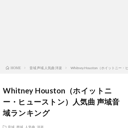
ス
ィ
テ
域
声
ト
ス
ィ
音
域
声
検
ト
ス
域
音
域
有
索
検
ト
別
域
音
名
リ
索
検
曲
別
域
人
音域 声域 人気曲 洋楽
Whitney Houston（ホイット
HOME
ス
リ
索
検
曲
別
の
Whitney Houston（ホイットニ
ト
ス
リ
索
検
曲
試
ー・ヒューストン）人気曲 声域音
（邦
域ランキング
ト
ス
リ
索
検
合
楽
（洋
ト
ス
リ
索
音域 声域 人気曲 洋楽
前