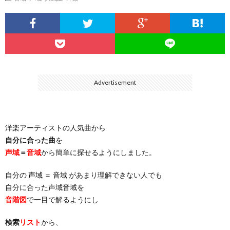
…
楽）
（You
ト
ス
リ
に
）
…
（邦
ト
ス
聴
）
楽
（洋
ト
く
Advertisement
…
楽）
（You
曲・
洋楽アーティストの人気曲から
）
…
お
自分に合った曲
を
声域
＝
音域
から簡単に探せるようにしました。
）
気
自分の
声域 ＝ 音域
があまり理解できない人でも
自分に合った声域音域を
に
音階図
で一目で解るようにし
入
検索
リスト
から、