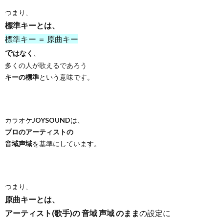
つまり、
標準キーとは、
標準キー ＝ 原曲キー
で
はなく
、
多くの人が歌えるであろう
キーの標準
という意味です。
カラオケ
JOYSOUND
は、
プロのアーティストの
音域声域
を基準にしています。
つまり、
原曲キーとは、
アーティスト(歌手)の 音域 声域 のまま
の設定に