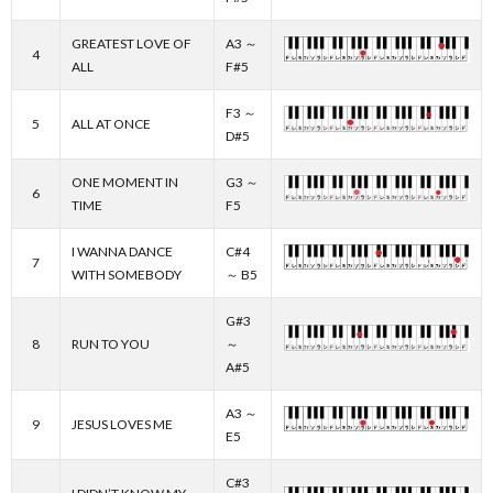
GREATEST LOVE OF
A3 ～
4
ALL
F#5
F3 ～
5
ALL AT ONCE
D#5
ONE MOMENT IN
G3 ～
6
TIME
F5
I WANNA DANCE
C#4
7
WITH SOMEBODY
～ B5
G#3
8
RUN TO YOU
～
A#5
A3 ～
9
JESUS LOVES ME
E5
C#3