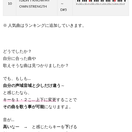
I DIDN’T KNOW MY
10
～
OWN STRENGTH
D#5
※ 人気曲はランキングに追加していきます。
どうでしたか？
自分に合った曲や
歌えそうな曲は見つかりましたか？
でも、もしも…
自分の声域音域と少しだけ違う
～
と感じたなら、
キーを１・２こ… 上下に変更
することで
その曲を歌う事が可能
になりますよ。
音が…
高い
なー → と感じたらキーを
下
げる