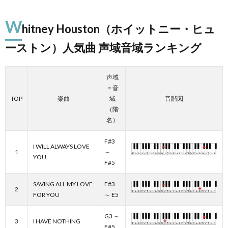
W
hitney Houston（ホイットニー・ヒュ
ーストン）人気曲 声域音域ランキング
声域
＝音
TOP
楽曲
域
音階図
（階
名）
F#3
I WILL ALWAYS LOVE
1
～
YOU
F#5
SAVING ALL MY LOVE
F#3
2
FOR YOU
～ E5
G3 ～
3
I HAVE NOTHING
F#5