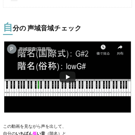
自
分の 声域音域チェック
この動画を見ながら声を出して、
自分の
いちばん
低
い音
（階名）と