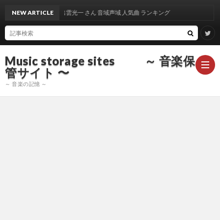
NEW ARTICLE
出雲光一 さん 音域声域 人気曲 ランキング
Music storage sites ～ 音楽保
管サイト 〜
～ 音楽の記憶 ～
ア
ー
ア
テ
ー
ア
ィ
テ
ー
声