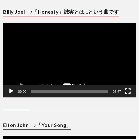
Billy Joel ♪「Honesty」誠実とは…という曲です
動
画
プ
レ
ー
ヤ
ー
00:00
03:47
Elton John ♪「Your Song」
動