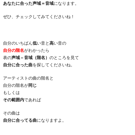
あなたに合った声域＝音域
になります。
ぜひ、チェックしてみてくださいね！
自分のいちばん
低
い音と
高
い音の
自分の階名
がわかったら
表の
声域
＝
音域（階名）
のところを見て
自分に合った曲
を探してくださいね。
アーティストの曲の階名と
自分の階名が
同じ
もしくは
その範囲内
であれば
その曲は
自分に合ってる曲
になりますよ。