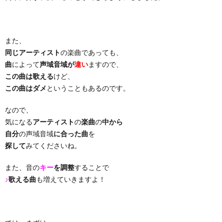
り
また、
曲・
同じアーティスト
の楽曲であっても、
曲
によって
声域音域が
違い
ますので、
勝
この曲は歌える
けど、
この曲はダメ
ということもあるのです。
負
なので、
気になる
アーティスト
の
楽曲
の
中から
曲
自分
の声域音域
に合った曲
を
探して
みてくださいね。
また、音の
キー
を調整
することで
♪
歌える曲
も増えていきますよ！