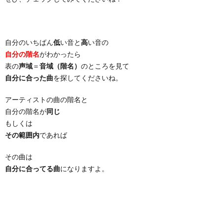
自分のいちばん
低
い音と
高
い音の
自分の階名
がわかったら
表の
声域
＝
音域（階名）
のところを見て
自分に合った曲
を探してくださいね。
アーティストの曲の階名と
自分の階名が
同じ
もしくは
その範囲内
であれば
その曲は
自分に合ってる曲
になりますよ。