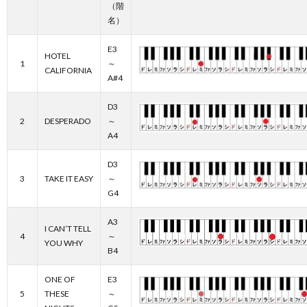
（階
名）
E3
HOTEL
1
～
CALIFORNIA
A#4
D3
2
DESPERADO
～
A4
D3
3
TAKE IT EASY
～
G4
A3
I CAN’T TELL
4
～
YOU WHY
B4
ONE OF
E3
5
THESE
～