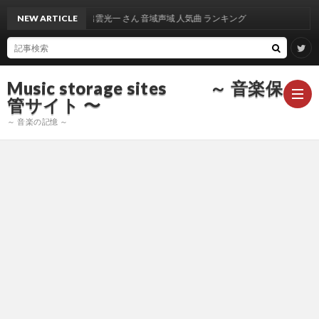
NEW ARTICLE
出雲光一 さん 音域声域 人気曲 ランキング
Music storage sites ～ 音楽保
管サイト 〜
～ 音楽の記憶 ～
ア
ー
ア
テ
ー
ア
ィ
テ
ー
声