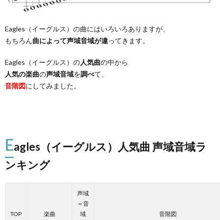
Eagles（イーグルス）の曲にはいろいろありますが、
もちろん
曲によって声域音域が違
ってきます。
Eagles（イーグルス）の
人気曲
の中から
人気の楽曲
の
声域音域
を
調べ
て、
音階図
にしてみました。
E
agles（イーグルス）人気曲 声域音域ラ
ンキング
声域
＝音
TOP
楽曲
域
音階図