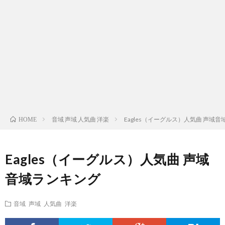
ス
ィ
テ
域
声
ト
ス
ィ
音
域
声
検
ト
ス
域
音
域
有
索
検
ト
別
域
音
名
リ
索
検
曲
別
域
人
音域 声域 人気曲 洋楽
Eagles（イーグルス）人気曲 声域
HOME
ス
リ
索
検
曲
別
の
Eagles（イーグルス）人気曲 声域
ト
ス
リ
索
検
曲
試
音域ランキング
（邦
ト
ス
リ
索
検
合
音域 声域 人気曲 洋楽
楽
（洋
ト
ス
リ
索
前