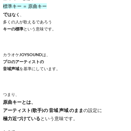
標準キー ＝ 原曲キー
で
はなく
、
多くの人が歌えるであろう
キーの標準
という意味です。
カラオケ
JOYSOUND
は、
プロのアーティストの
音域声域
を基準にしています。
つまり、
原曲キーとは、
アーティスト(歌手)の 音域 声域 のまま
の設定に
極力近づけている
という意味です。