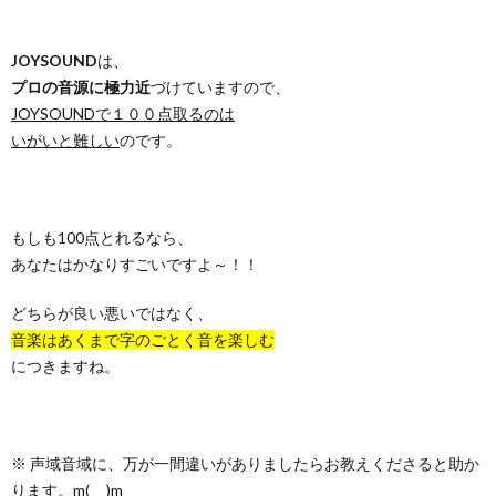
JOYSOUND
は、
プロの音源に極力近
づけていますので、
JOYSOUNDで１００点取るのは
いがいと難しい
のです。
もしも100点とれるなら、
あなたはかなりすごいですよ～！！
どちらが良い悪いではなく、
音楽はあくまで字のごとく音を楽しむ
につきますね。
※ 声域音域に、万が一間違いがありましたらお教えくださると助か
ります。m(_ _)m