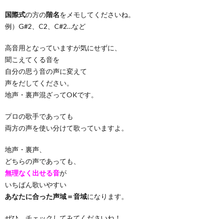
国際式
の方の
階名
をメモしてくださいね。
例）G#2、C2、C#2…など
高音用となっていますが気にせずに、
聞こえてくる音を
自分の思う音の声に変えて
声をだしてください。
地声・裏声混ざってOKです。
プロの歌手であっても
両方の声を使い分けて歌っていますよ。
地声・裏声、
どちらの声であっても、
無理なく出せる音
が
いちばん歌いやすい
あなたに合った声域＝音域
になります。
ぜひ、チェックしてみてくださいね！