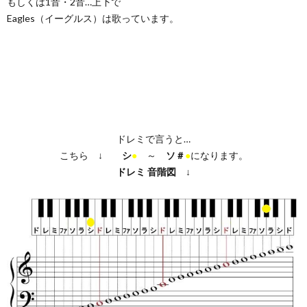
もしくは1音・2音…上下で
Eagles（イーグルス）は歌っています。
ドレミで言うと…
こちら ↓
シ
●
～
ソ＃
●
になります。
ドレミ
音階図
↓