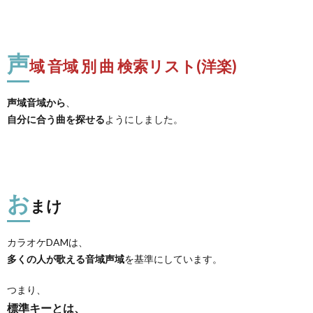
声
域 音域 別 曲 検索リスト(洋楽)
声域音域から
、
自分に合う曲を探せる
ようにしました。
お
まけ
カラオケDAMは、
多くの人が歌える音域声域
を基準にしています。
つまり、
標準キーとは、