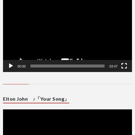
動
画
プ
レ
ー
ヤ
ー
00:00
03:47
Elton John ♪「Your Song」
動
画
プ
レ
ー
ヤ
ー