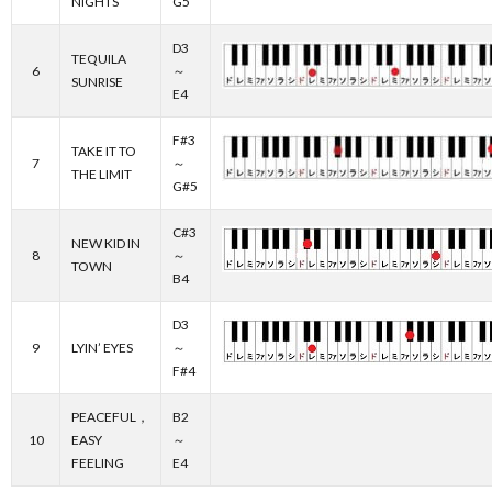
NIGHTS
G5
D3
TEQUILA
6
～
SUNRISE
E4
F#3
TAKE IT TO
7
～
THE LIMIT
G#5
C#3
NEW KID IN
8
～
TOWN
B4
D3
9
LYIN’ EYES
～
F#4
PEACEFUL，
B2
10
EASY
～
FEELING
E4