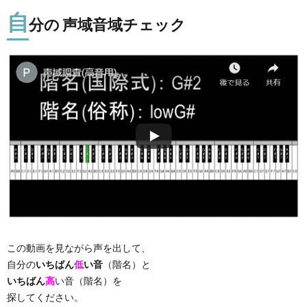
自
分の 声域音域チェック
この動画を見ながら声を出して、
自分の
いちばん
低
い音
（階名）と
いちばん
高
い音（階名）を
探してください。