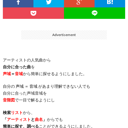
…
楽）
（You
ト
ス
リ
に
）
…
（邦
ト
ス
聴
Advertisement
）
楽
（洋
ト
く
アーティストの人気曲から
…
楽）
（You
曲・
自分に合った曲
を
声域
＝
音域
から簡単に探せるようにしました。
）
…
お
自分の
声域 ＝ 音域
があまり理解できない人でも
）
気
自分に合った声域音域を
音階図
で一目で解るようにし
に
検索
リスト
から、
「
アーティスト
と
曲名
」
からでも
入
簡単に探す、調べる
ことができるようにしました。