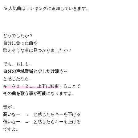
※ 人気曲はランキングに追加していきます。
どうでしたか？
自分に合った曲や
歌えそうな曲は見つかりましたか？
でも、もしも…
自分の声域音域と少しだけ違う
～
と感じたなら、
キーを１・２こ… 上下に変更
することで
その曲を歌う事が可能
になりますよ。
音が…
高い
なー → と感じたらキーを
下
げる
低い
なー → と感じたらキーを
上
げる
ですよ。