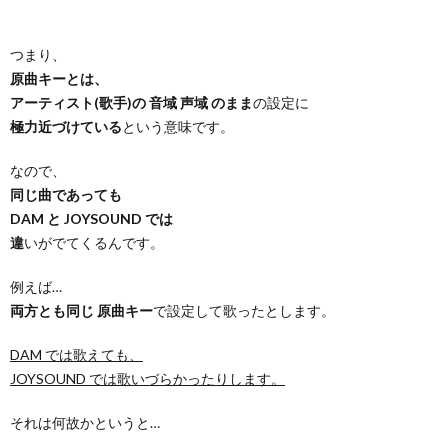
つまり、
原曲キーとは、
アーティスト(歌手)の 音域 声域 のまま
の設定に
極力近づけている
という意味です。
なので、
同じ曲であっても
DAM と JOYSOUND では
違
いがでてくるんです。
例えば…
両方とも同じ 原曲キー
で設定して歌ったとします。
DAM では歌えても、
JOYSOUND では歌いづらかったりします。
それは何故かというと…