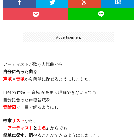
…
楽）
（You
ト
ス
リ
に
）
…
（邦
ト
ス
聴
Advertisement
）
楽
（洋
ト
く
アーティストが歌う人気曲から
…
楽）
（You
曲・
自分に合った曲
を
声域
＝
音域
から簡単に探せるようにしました。
）
…
お
自分の
声域 ＝ 音域
があまり理解できない人でも
）
気
自分に合った声域音域を
音階図
で一目で解るようにし
に
検索
リスト
から、
「
アーティスト
と
曲名
」
からでも
入
簡単に探す、調べる
ことができるようにしました。