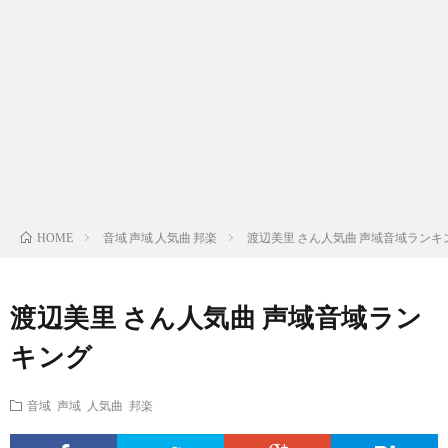
ス
ィ
テ
域
声
ト
ス
ィ
音
域
声
検
ト
ス
域
音
域
有
索
検
ト
別
域
音
名
リ
索
検
曲
別
域
人
音域 声域 人気曲 邦楽
渡辺美里 さん人気曲 声域音域ランキ
HOME
ス
リ
索
検
曲
別
の
渡辺美里 さん人気曲 声域音域ラン
ト
ス
リ
索
検
曲
試
キング
（邦
ト
ス
リ
索
検
合
音域 声域 人気曲 邦楽
楽
（洋
ト
ス
リ
索
前