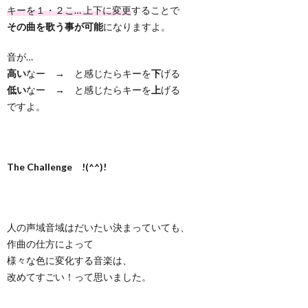
キーを１・２こ… 上下に変更
することで
その曲を歌う事が可能
になりますよ。
音が…
高い
なー → と感じたらキーを
下
げる
低い
なー → と感じたらキーを
上
げる
ですよ。
The Challenge !(^^)!
人の声域音域はだいたい決まっていても、
作曲の仕方によって
様々な色に変化する音楽は、
改めてすごい！って思いました。