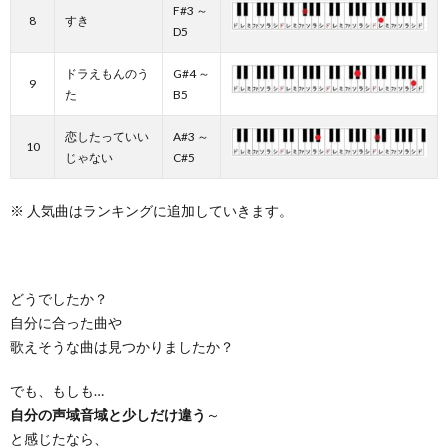
F#3 ～
8
すき
D5
ドラえもんのう
G#4 ～
9
た
B5
恋したっていい
A#3 ～
10
じゃない
C#5
※ 人気曲はランキングに追加していきます。
どうでしたか？
自分に合った曲や
歌えそうな曲は見つかりましたか？
でも、もしも…
自分の声域音域と少しだけ違う
～
と感じたなら、