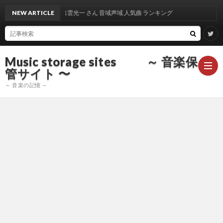
NEW ARTICLE
出雲光一 さん 音域声域 人気曲 ランキング
Music storage sites ～ 音楽保
管サイト 〜
～ 音楽の記憶 ～
ア
ー
ア
テ
ー
ア
ィ
テ
ー
声