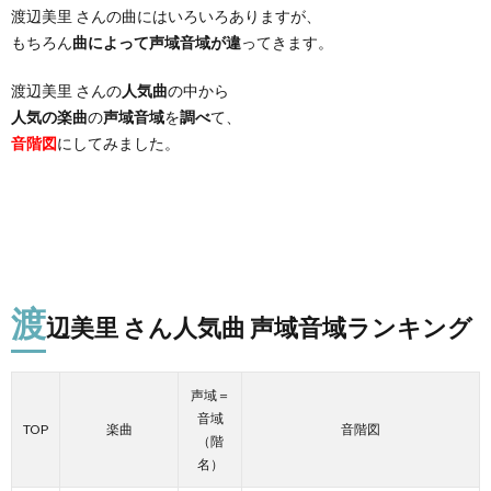
渡辺美里 さんの曲にはいろいろありますが、
もちろん
曲によって声域音域が違
ってきます。
渡辺美里 さんの
人気曲
の中から
人気の楽曲
の
声域音域
を
調べ
て、
音階図
にしてみました。
渡
辺美里 さん人気曲 声域音域ランキング
声域＝
音域
TOP
楽曲
音階図
（階
名）