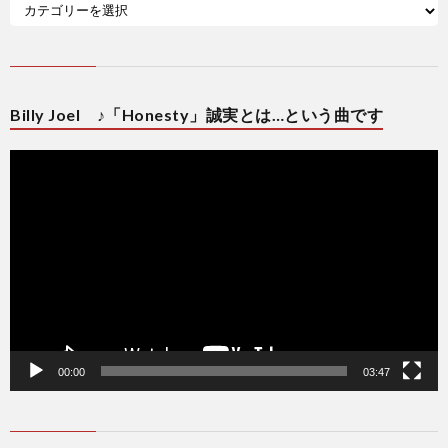
Billy Joel ♪「Honesty」誠実とは…という曲です
動
画
プ
レ
ー
ヤ
ー
00:00
03:47