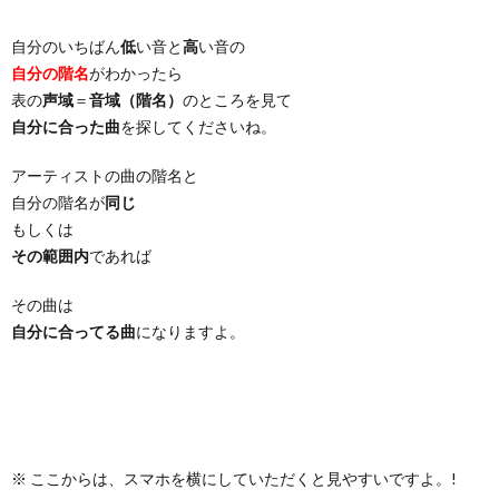
自分のいちばん
低
い音と
高
い音の
自分の階名
がわかったら
表の
声域
＝
音域（階名）
のところを見て
自分に合った曲
を探してくださいね。
アーティストの曲の階名と
自分の階名が
同じ
もしくは
その範囲内
であれば
その曲は
自分に合ってる曲
になりますよ。
※ ここからは、スマホを横にしていただくと見やすいですよ。!