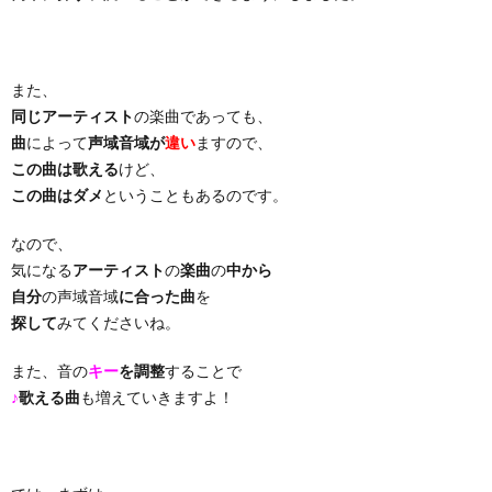
り
また、
曲・
同じアーティスト
の楽曲であっても、
曲
によって
声域音域が
違い
ますので、
勝
この曲は歌える
けど、
この曲はダメ
ということもあるのです。
負
なので、
気になる
アーティスト
の
楽曲
の
中から
曲
自分
の声域音域
に合った曲
を
探して
みてくださいね。
また、音の
キー
を調整
することで
♪
歌える曲
も増えていきますよ！