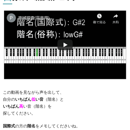
この動画を見ながら声を出して、
自分の
いちばん
低
い音
（階名）と
いちばん
高
い音（階名）を
探してください。
国際式
の方の
階名
をメモしてくださいね。