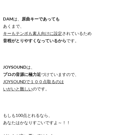
DAM
は、
原曲キーであっても
あくまで、
キーもテンポも素人向けに設定
されているため
音程がとりやすくなっているから
です。
JOYSOUND
は、
プロの音源に極力近
づけていますので、
JOYSOUNDで１００点取るのは
いがいと難しい
のです。
もしも100点とれるなら、
あなたはかなりすごいですよ～！！