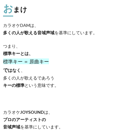
お
まけ
カラオケDAMは、
多くの人が歌える音域声域
を基準にしています。
つまり、
標準キーとは、
標準キー ＝ 原曲キー
で
はなく
、
多くの人が歌えるであろう
キーの標準
という意味です。
カラオケ
JOYSOUND
は、
プロのアーティストの
音域声域
を基準にしています。