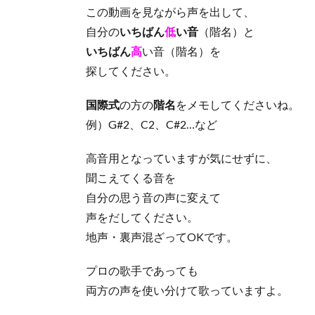
この動画を見ながら声を出して、
自分の
いちばん
低
い音
（階名）と
いちばん
高
い音（階名）を
探してください。
国際式
の方の
階名
をメモしてくださいね。
例）G#2、C2、C#2…など
高音用となっていますが気にせずに、
聞こえてくる音を
自分の思う音の声に変えて
声をだしてください。
地声・裏声混ざってOKです。
プロの歌手であっても
両方の声を使い分けて歌っていますよ。