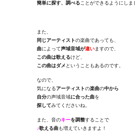
簡単に探す、調べる
ことができるようにしま
また、
同じアーティスト
の楽曲であっても、
曲
によって
声域音域が
違い
ますので、
この曲は歌える
けど、
この曲はダメ
ということもあるのです。
なので、
気になる
アーティスト
の
楽曲
の
中から
自分
の声域音域
に合った曲
を
探して
みてくださいね。
また、音の
キー
を調整
することで
♪
歌える曲
も増えていきますよ！