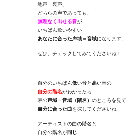
地声・裏声、
どちらの声であっても、
無理なく出せる音
が
いちばん歌いやすい
あなたに合った声域＝音域
になります。
ぜひ、チェックしてみてくださいね！
自分のいちばん
低
い音と
高
い音の
自分の階名
がわかったら
表の
声域
＝
音域（階名）
のところを見て
自分に合った曲
を探してくださいね。
アーティストの曲の階名と
自分の階名が
同じ