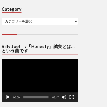
Category
Billy Joel ♪「Honesty」誠実とは…
という曲です
動
画
プ
レ
ー
ヤ
ー
00:00
03:47