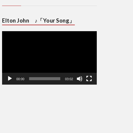
Elton John ♪「Your Song」
動
画
プ
レ
ー
ヤ
ー
00:00
03:02