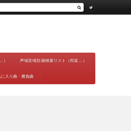
… ）
声域音域別 曲検索リスト（邦楽 … ）
気に入り曲・勝負曲