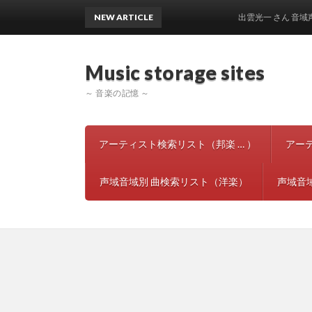
NEW ARTICLE
出雲光一 さん 音域声域 
Music storage si
～ 音楽の記憶 ～
アーティスト検索リスト（邦楽 … ）
アー
声域音域別 曲検索リスト（洋楽）
声域音域