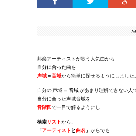
Ad
邦楽アーティストが歌う人気曲から
自分に合った曲
を
声域
＝
音域
から簡単に探せるようにしました
自分の
声域 ＝ 音域
があまり理解できない人
自分に合った声域音域を
音階図
で一目で解るようにし
検索
リスト
から、
「
アーティスト
と
曲名
」
からでも