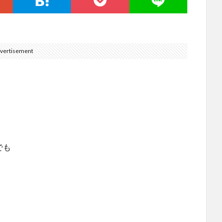
vertisement
。
でも