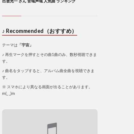
出雲光一 さん 音域声域 人気曲 ランキング
♪ Recommended（おすすめ）
テーマは
「宇宙」
♪ 再生マークを押すとその曲1曲のみ、数秒視聴できま
す。
♪ 曲名をタップすると、アルバム曲全曲を視聴できま
す。
※ スマホにより異なる画面が出ることがあります。
m(_ _)m