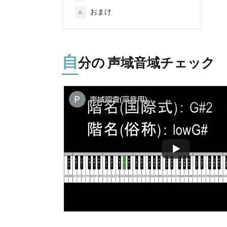
おまけ
6.
自
分の 声域音域チェック