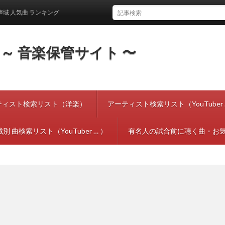
人気曲 ランキング
tes ～ 音楽保管サイト 〜
ティスト検索リスト（洋楽）
アーティスト検索リスト（YouTuber 
別 曲検索リスト（YouTuber … ）
有名人の試合前に聴く曲・お