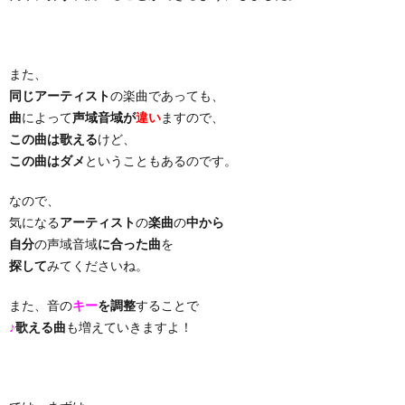
り
また、
曲・
同じアーティスト
の楽曲であっても、
曲
によって
声域音域が
違い
ますので、
勝
この曲は歌える
けど、
この曲はダメ
ということもあるのです。
負
なので、
気になる
アーティスト
の
楽曲
の
中から
曲
自分
の声域音域
に合った曲
を
探して
みてくださいね。
また、音の
キー
を調整
することで
♪
歌える曲
も増えていきますよ！