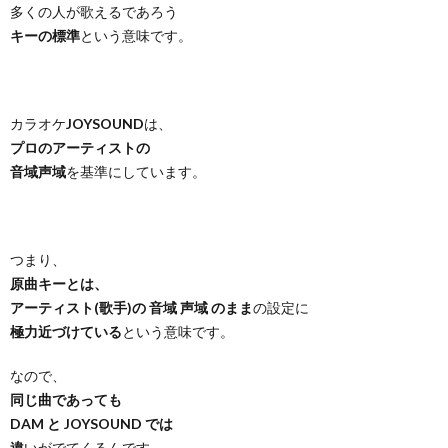
多くの人が歌えるであろう
キーの標準
という意味です。
カラオケ
JOYSOUND
は、
プロのアーティストの
音域声域
を基準にしています。
つまり、
原曲キーとは、
アーティスト(歌手)の 音域 声域 のまま
の設定に
極力近づけている
という意味です。
なので、
同じ曲であっても
DAM と JOYSOUND では
違
いがでてくるんです。