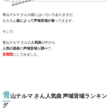
青山テルマ さんの曲にはいろいろありますが、
もちろん
曲によって声域音域が違
ってきます。
そこで、
青山テルマ さんの
人気曲
の中から
人気の楽曲
の
声域音域
を
調べ
て、
音階図
にしてみました。
青
山テルマ さん人気曲 声域音域ランキン
グ