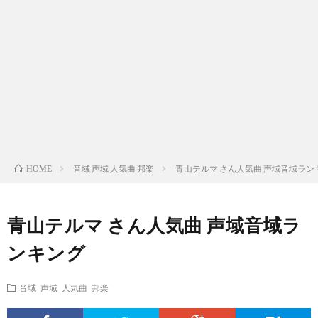
ス
ィ
テ
域
声
ト
ス
ィ
音
域
声
検
ト
ス
域
音
域
有
索
検
ト
別
域
音
名
リ
索
検
曲
別
域
人
音域 声域 人気曲 邦楽
青山テルマ さん人気曲 声域音域ラン
HOME
ス
リ
索
検
曲
別
の
青山テルマ さん人気曲 声域音域ラ
ト
ス
リ
索
検
曲
試
ンキング
（邦
ト
ス
リ
索
検
合
音域 声域 人気曲 邦楽
楽
（洋
ト
ス
リ
索
前