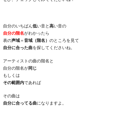
自分のいちばん
低
い音と
高
い音の
自分の階名
がわかったら
表の
声域
＝
音域（階名）
のところを見て
自分に合った曲
を探してくださいね。
アーティストの曲の階名と
自分の階名が
同じ
もしくは
その範囲内
であれば
その曲は
自分に合ってる曲
になりますよ。