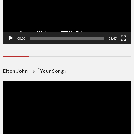
00:00
03:47
Elton John ♪「Your Song」
動
画
プ
レ
ー
ヤ
ー