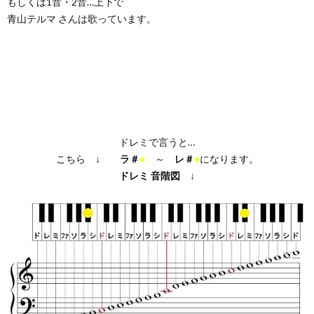
もしくは1音・2音…上下で
青山テルマ さんは歌っています。
ドレミで言うと…
こちら ↓
ラ＃
●
～
レ＃
●
になります。
ドレミ
音階図
↓