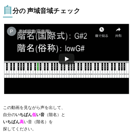
自
分の 声域音域チェック
この動画を見ながら声を出して、
自分の
いちばん
低
い音
（階名）と
いちばん
高
い音（階名）を
探してください。