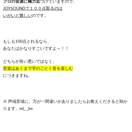
プロの音源に極力近
づけていますので、
JOYSOUNDで１００点取るのは
いがいと難しい
のです。
もしも100点とれるなら、
あなたはかなりすごいですよ～！！
どちらが良い悪いではなく、
音楽はあくまで字のごとく音を楽しむ
につきますね。
※ 声域音域に、万が一間違いがありましたらお教えくださると助か
ります。m(_ _)m