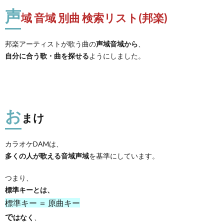
声
域 音域 別曲 検索リスト(邦楽)
邦楽アーティストが歌う曲の
声域音域から
、
自分に合う歌・曲を探せる
ようにしました。
お
まけ
カラオケDAMは、
多くの人が歌える音域声域
を基準にしています。
つまり、
標準キーとは、
標準キー ＝ 原曲キー
で
はなく
、