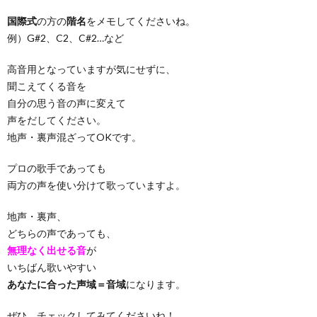
国際式
の方の
階名
をメモしてくださいね。
例）G#2、C2、C#2…など
高音用となっていますが気にせずに、
聞こえてくる音を
自分の思う音の声に変えて
声をだしてください。
地声・裏声混ざってOKです。
プロの歌手であっても
両方の声を使い分けて歌っていますよ。
地声・裏声、
どちらの声であっても、
無理なく出せる音
が
いちばん歌いやすい
あなたに合った声域＝音域
になります。
ぜひ、チェックしてみてくださいね！