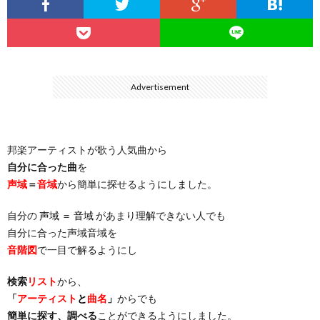
…
楽）
（You
ト
ス
リ
に
）
…
（邦
ト
ス
聴
Advertisement
）
楽
（洋
ト
く
邦楽アーティストが歌う人気曲から
…
楽）
（You
曲・
自分に合った曲
を
声域
＝
音域
から簡単に探せるようにしました。
）
…
お
自分の
声域 ＝ 音域
があまり理解できない人でも
）
気
自分に合った声域音域を
音階図
で一目で解るようにし
に
検索
リスト
から、
「
アーティスト
と
曲名
」
からでも
入
簡単に探す、調べる
ことができるようにしました。