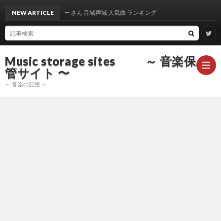
NEW ARTICLE
出雲光一 さん 音域声域 人気曲 ランキング
Music storage sites ～ 音楽保
管サイト 〜
～ 音楽の記憶 ～
ア
ー
ア
テ
ー
ア
ィ
テ
ー
声