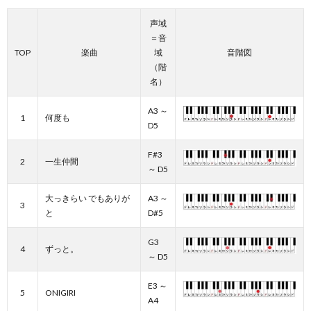
声域
＝音
TOP
楽曲
域
音階図
（階
名）
A3 ～
1
何度も
D5
F#3
2
一生仲間
～ D5
大っきらい でもありが
A3 ～
3
と
D#5
G3
4
ずっと。
～ D5
E3 ～
5
ONIGIRI
A4