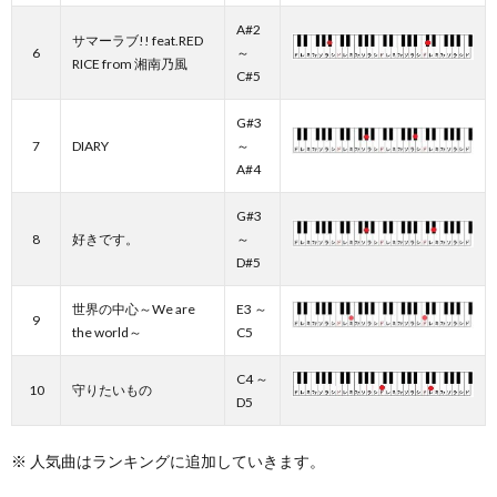
A#2
サマーラブ!! feat.RED
6
～
RICE from 湘南乃風
C#5
G#3
7
DIARY
～
A#4
G#3
8
好きです。
～
D#5
世界の中心～We are
E3 ～
9
the world～
C5
C4 ～
10
守りたいもの
D5
※ 人気曲はランキングに追加していきます。