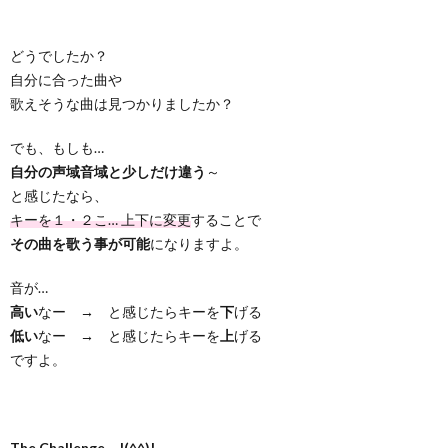
どうでしたか？
自分に合った曲や
歌えそうな曲は見つかりましたか？
でも、もしも…
自分の声域音域と少しだけ違う
～
と感じたなら、
キーを１・２こ… 上下に変更
することで
その曲を歌う事が可能
になりますよ。
音が…
高い
なー → と感じたらキーを
下
げる
低い
なー → と感じたらキーを
上
げる
ですよ。
The Challenge !(^^)!