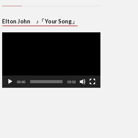
Elton John ♪「Your Song」
動
画
プ
レ
ー
ヤ
ー
00:00
03:02