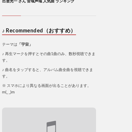
出雲光一 さん 音域声域 人気曲 ランキング
♪ Recommended（おすすめ）
テーマは
「宇宙」
♪ 再生マークを押すとその曲1曲のみ、数秒視聴できま
す。
♪ 曲名をタップすると、アルバム曲全曲を視聴できま
す。
※ スマホにより異なる画面が出ることがあります。
m(_ _)m