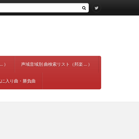
… ）
声域音域別 曲検索リスト（邦楽 … ）
気に入り曲・勝負曲