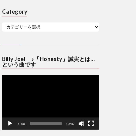
Category
Billy Joel ♪「Honesty」誠実とは…
という曲です
動
画
プ
レ
ー
ヤ
ー
00:00
03:47