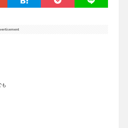
vertisement
。
でも