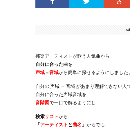
Ad
邦楽アーティストが歌う人気曲から
自分に合った曲
を
声域
＝
音域
から簡単に探せるようにしました
自分の
声域 ＝ 音域
があまり理解できない人
自分に合った声域音域を
音階図
で一目で解るようにし
検索
リスト
から、
「
アーティスト
と
曲名
」
からでも