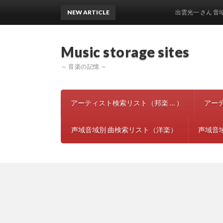
NEW ARTICLE
出雲光一 さん 音域声域 
Music storage si
～ 音楽の記憶 ～
アーティスト検索リスト（邦楽 … ）
アー
声域音域別 曲検索リスト（洋楽）
声域音域