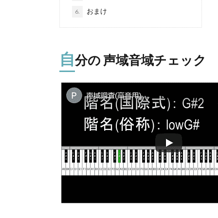
おまけ
6.
自
分の 声域音域チェック