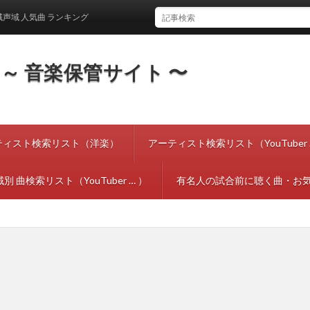
人気曲 ランキング
tes ～ 音楽保管サイト 〜
ティスト検索リスト（洋楽）
アーティスト検索リスト（YouTuber 
別 曲検索リスト（YouTuber … ）
有名人の試合前に聴く曲・お