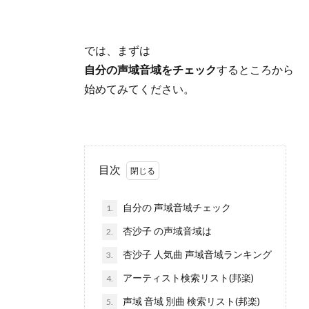
では、まずは
自分の声域音域をチェック
するところから
始めてみてください。
目次
自分の 声域音域チェック
1.
杏沙子 の声域音域は
2.
杏沙子 人気曲 声域音域ランキング
3.
アーティスト検索リスト(邦楽)
4.
声域 音域 別曲 検索リスト(邦楽)
5.