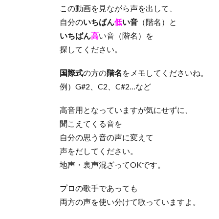
この動画を見ながら声を出して、
自分の
いちばん
低
い音
（階名）と
いちばん
高
い音（階名）を
探してください。
国際式
の方の
階名
をメモしてくださいね。
例）G#2、C2、C#2…など
高音用となっていますが気にせずに、
聞こえてくる音を
自分の思う音の声に変えて
声をだしてください。
地声・裏声混ざってOKです。
プロの歌手であっても
両方の声を使い分けて歌っていますよ。