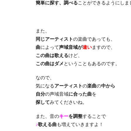
簡単に探す、調べる
ことができるようにしま
また、
同じアーティスト
の楽曲であっても、
曲
によって
声域音域が
違い
ますので、
この曲は歌える
けど、
この曲はダメ
ということもあるのです。
なので、
気になる
アーティスト
の
楽曲
の
中から
自分
の声域音域
に合った曲
を
探して
みてくださいね。
また、音の
キー
を調整
することで
♪
歌える曲
も増えていきますよ！