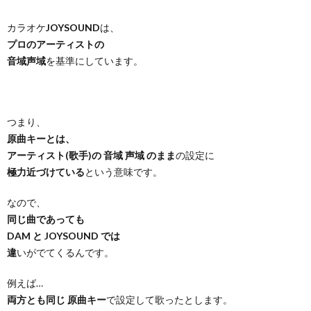
カラオケ
JOYSOUND
は、
プロのアーティストの
音域声域
を基準にしています。
つまり、
原曲キーとは、
アーティスト(歌手)の 音域 声域 のまま
の設定に
極力近づけている
という意味です。
なので、
同じ曲であっても
DAM と JOYSOUND では
違
いがでてくるんです。
例えば…
両方とも同じ 原曲キー
で設定して歌ったとします。