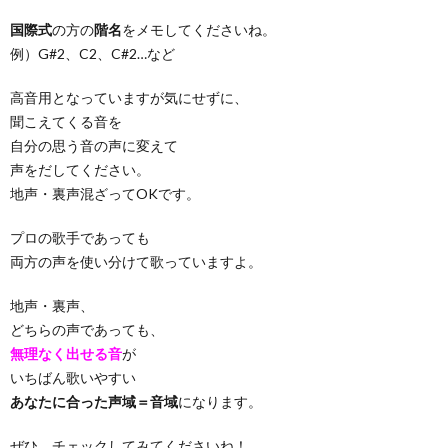
国際式
の方の
階名
をメモしてくださいね。
例）G#2、C2、C#2…など
高音用となっていますが気にせずに、
聞こえてくる音を
自分の思う音の声に変えて
声をだしてください。
地声・裏声混ざってOKです。
プロの歌手であっても
両方の声を使い分けて歌っていますよ。
地声・裏声、
どちらの声であっても、
無理なく出せる音
が
いちばん歌いやすい
あなたに合った声域＝音域
になります。
ぜひ、チェックしてみてくださいね！