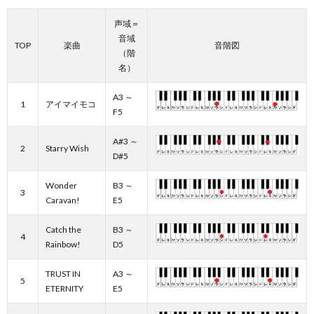
声域＝
音域
TOP
楽曲
音階図
（階
名）
A3 ～
1
アイマイモコ
F5
A#3 ～
2
Starry Wish
D#5
Wonder
B3 ～
3
Caravan!
E5
Catch the
B3 ～
4
Rainbow!
D5
TRUST IN
A3 ～
5
ETERNITY
E5