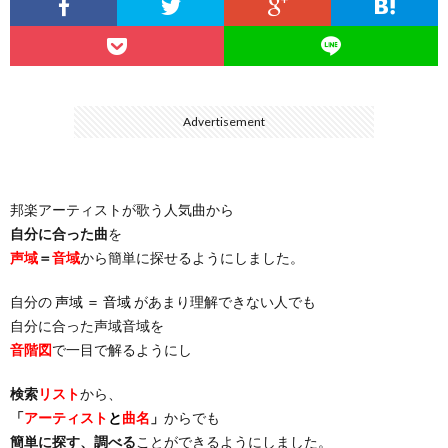
…
楽）
（You
ト
ス
リ
に
）
…
（邦
ト
ス
聴
Advertisement
）
楽
（洋
ト
く
邦楽アーティストが歌う人気曲から
…
楽）
（You
曲・
自分に合った曲
を
声域
＝
音域
から簡単に探せるようにしました。
）
…
お
自分の
声域 ＝ 音域
があまり理解できない人でも
）
気
自分に合った声域音域を
音階図
で一目で解るようにし
に
検索
リスト
から、
「
アーティスト
と
曲名
」
からでも
入
簡単に探す、調べる
ことができるようにしました。