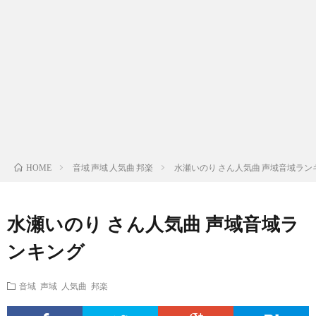
ス
ィ
テ
域
声
ト
ス
ィ
音
域
声
検
ト
ス
域
音
域
有
索
検
ト
別
域
音
名
リ
索
検
曲
別
域
人
音域 声域 人気曲 邦楽
水瀬いのり さん人気曲 声域音域ラン
HOME
ス
リ
索
検
曲
別
の
水瀬いのり さん人気曲 声域音域ラ
ト
ス
リ
索
検
曲
試
ンキング
（邦
ト
ス
リ
索
検
合
音域 声域 人気曲 邦楽
楽
（洋
ト
ス
リ
索
前