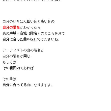
自分のいちばん
低
い音と
高
い音の
自分の階名
がわかったら
表の
声域
＝
音域（階名）
のところを見て
自分に合った曲
を探してくださいね。
アーティストの曲の階名と
自分の階名が
同じ
もしくは
その範囲内
であれば
その曲は
自分に合ってる曲
になりますよ。