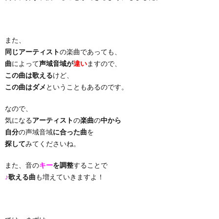
り
また、
曲・
同じアーティスト
の楽曲であっても、
曲
によって
声域音域が
違い
ますので、
勝
この曲は歌える
けど、
この曲はダメ
ということもあるのです。
負
なので、
気になる
アーティスト
の
楽曲
の
中から
曲
自分
の声域音域
に合った曲
を
探して
みてくださいね。
また、音の
キー
を調整
することで
♪
歌える曲
も増えていきますよ！