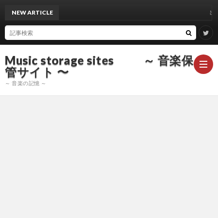
NEW ARTICLE
出雲光一 
Music storage sites ～ 音楽保
管サイト 〜
～ 音楽の記憶 ～
ア
ー
ア
テ
ー
ア
ィ
テ
ー
声