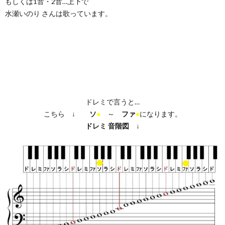
もしくは1音・2音…上下で
水瀬いのり さんは歌っています。
ドレミで言うと…
こちら ↓
ソ
●
～
ファ
●
になります。
ドレミ
音階図
↓