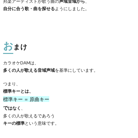
邦楽アーティストが歌う曲の
声域音域から
、
自分に合う歌・曲を探せる
ようにしました。
お
まけ
カラオケDAMは、
多くの人が歌える音域声域
を基準にしています。
つまり、
標準キーとは、
標準キー ＝ 原曲キー
で
はなく
、
多くの人が歌えるであろう
キーの標準
という意味です。