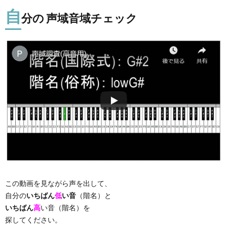
自
分の 声域音域チェック
この動画を見ながら声を出して、
自分の
いちばん
低
い音
（階名）と
いちばん
高
い音（階名）を
探してください。