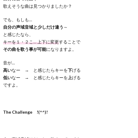
歌えそうな曲は見つかりましたか？
でも、もしも…
自分の声域音域と少しだけ違う
～
と感じたなら、
キーを１・２こ… 上下に変更
することで
その曲を歌う事が可能
になりますよ。
音が…
高い
なー → と感じたらキーを
下
げる
低い
なー → と感じたらキーを
上
げる
ですよ。
The Challenge !(^^)!