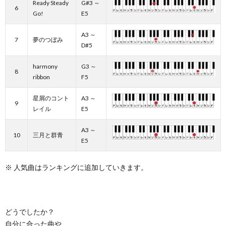
Ready Steady
G#3 ～
6
Go!
E5
A3 ～
7
夢のつぼみ
D#5
harmony
G3 ～
8
ribbon
F5
星屑のコント
A3 ～
9
レイル
E5
A3 ～
10
三月と群青
E5
※ 人気曲はランキングに追加していきます。
どうでしたか？
自分に合った曲や