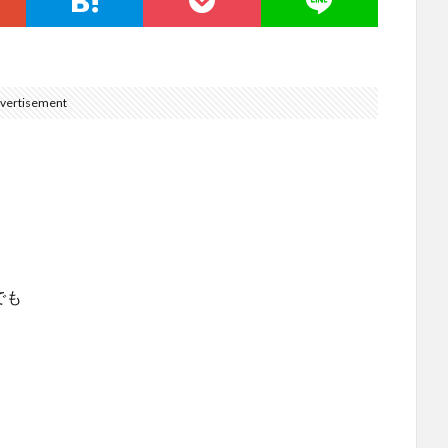
vertisement
。
でも