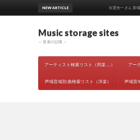
NEW ARTICLE
出雲光一 さん 音域声域 
Music storage si
～ 音楽の記憶 ～
アーティスト検索リスト（邦楽 … ）
アー
声域音域別 曲検索リスト（洋楽）
声域音域