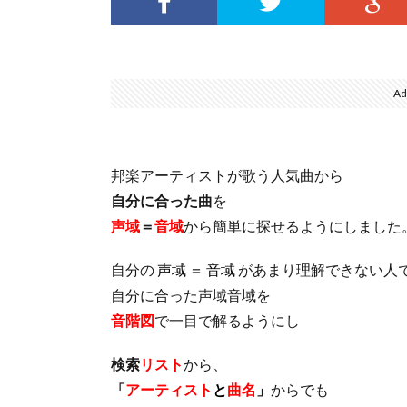
Ad
邦楽アーティストが歌う人気曲から
自分に合った曲
を
声域
＝
音域
から簡単に探せるようにしました
自分の
声域 ＝ 音域
があまり理解できない人
自分に合った声域音域を
音階図
で一目で解るようにし
検索
リスト
から、
「
アーティスト
と
曲名
」
からでも