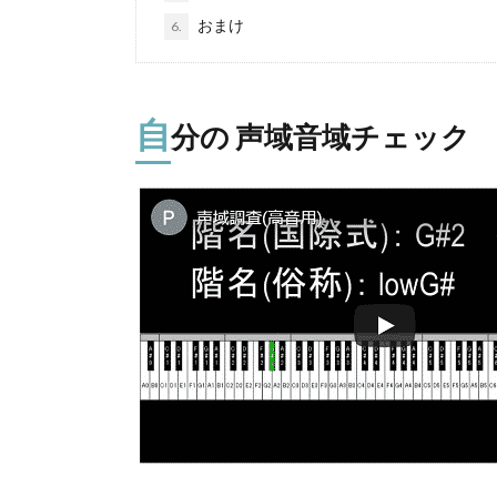
おまけ
6.
自
分の 声域音域チェック