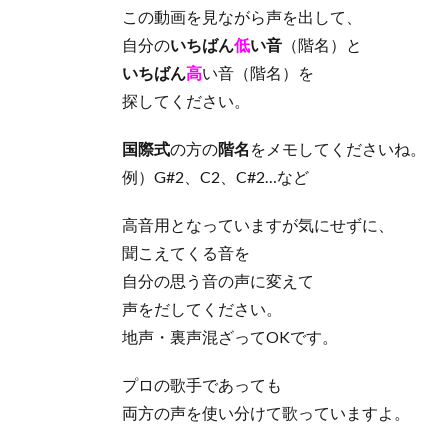
この動画を見ながら声を出して、
自分の
いちばん
低
い音
（階名）と
いちばん
高
い音（階名）を
探してください。
国際式
の方の
階名
をメモしてくださいね。
例）G#2、C2、C#2…など
高音用となっていますが気にせずに、
聞こえてくる音を
自分の思う音の声に変えて
声をだしてください。
地声・裏声混ざってOKです。
プロの歌手であっても
両方の声を使い分けて歌っていますよ。