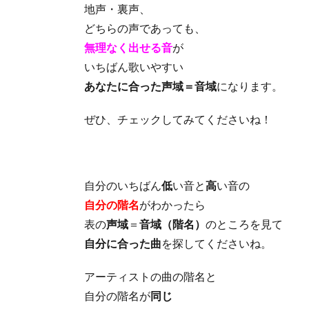
地声・裏声、
どちらの声であっても、
無理なく出せる音
が
いちばん歌いやすい
あなたに合った声域＝音域
になります。
ぜひ、チェックしてみてくださいね！
自分のいちばん
低
い音と
高
い音の
自分の階名
がわかったら
表の
声域
＝
音域（階名）
のところを見て
自分に合った曲
を探してくださいね。
アーティストの曲の階名と
自分の階名が
同じ