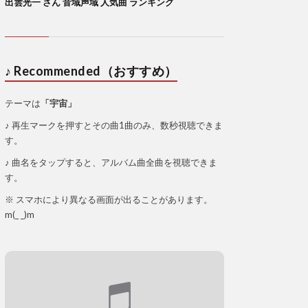
出雲光一 さん 音域声域 人気曲 ランキング
♪ Recommended（おすすめ）
テーマは
「宇宙」
♪ 再生マークを押すとその曲1曲のみ、数秒視聴できま
す。
♪ 曲名をタップすると、アルバム曲全曲を視聴できま
す。
※ スマホにより異なる画面が出ることがあります。
m(_ _)m