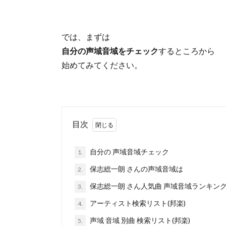
では、まずは
自分の声域音域をチェック
するところから
始めてみてください。
目次
自分の 声域音域チェック
1.
保志総一朗 さんの声域音域は
2.
保志総一朗 さん人気曲 声域音域ランキン
3.
アーティスト検索リスト(邦楽)
4.
声域 音域 別曲 検索リスト(邦楽)
5.