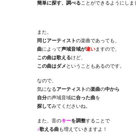
簡単に探す、調べる
ことができるようにしま
また、
同じアーティスト
の楽曲であっても、
曲
によって
声域音域が
違い
ますので、
この曲は歌える
けど、
この曲はダメ
ということもあるのです。
なので、
気になる
アーティスト
の
楽曲
の
中から
自分
の声域音域
に合った曲
を
探して
みてくださいね。
また、音の
キー
を調整
することで
♪
歌える曲
も増えていきますよ！