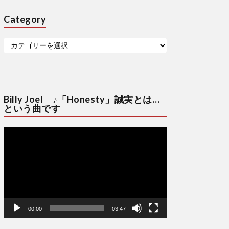
Category
Billy Joel ♪「Honesty」誠実とは…
という曲です
動
画
プ
レ
ー
ヤ
ー
00:00
03:47