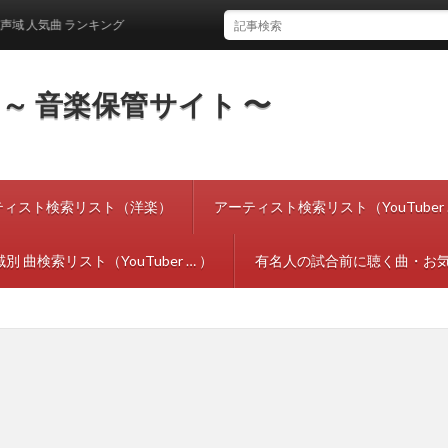
人気曲 ランキング
tes ～ 音楽保管サイト 〜
ティスト検索リスト（洋楽）
アーティスト検索リスト（YouTuber 
別 曲検索リスト（YouTuber … ）
有名人の試合前に聴く曲・お