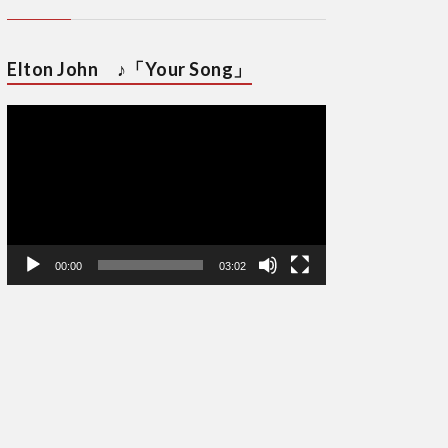
Elton John ♪「Your Song」
動
画
プ
レ
ー
ヤ
ー
00:00
03:02