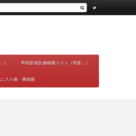
… ）
声域音域別 曲検索リスト（邦楽 … ）
気に入り曲・勝負曲