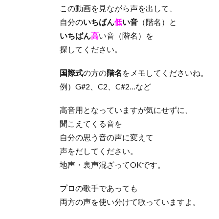
この動画を見ながら声を出して、
自分の
いちばん
低
い音
（階名）と
いちばん
高
い音（階名）を
探してください。
国際式
の方の
階名
をメモしてくださいね。
例）G#2、C2、C#2…など
高音用となっていますが気にせずに、
聞こえてくる音を
自分の思う音の声に変えて
声をだしてください。
地声・裏声混ざってOKです。
プロの歌手であっても
両方の声を使い分けて歌っていますよ。