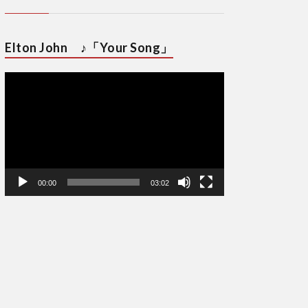
Elton John ♪「Your Song」
動
画
プ
レ
ー
ヤ
ー
00:00
03:02