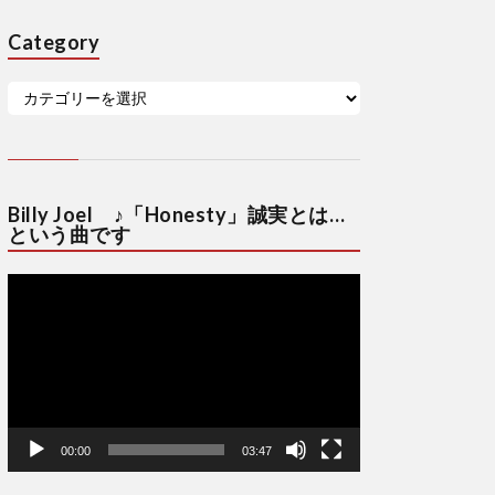
Category
Billy Joel ♪「Honesty」誠実とは…
という曲です
動
画
プ
レ
ー
ヤ
ー
00:00
03:47