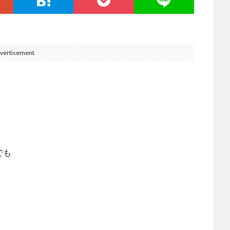
vertisement
。
でも