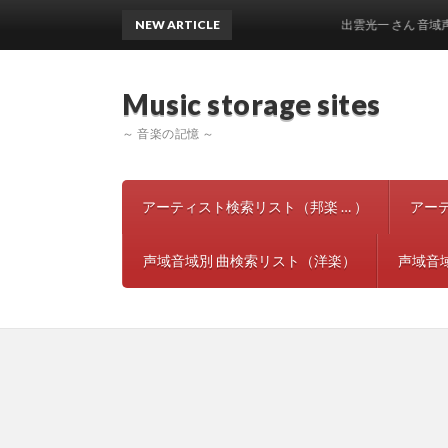
NEW ARTICLE
出雲光一 さん 音域声域 人
Music storage si
～ 音楽の記憶 ～
アーティスト検索リスト（邦楽 … ）
アー
声域音域別 曲検索リスト（洋楽）
声域音域