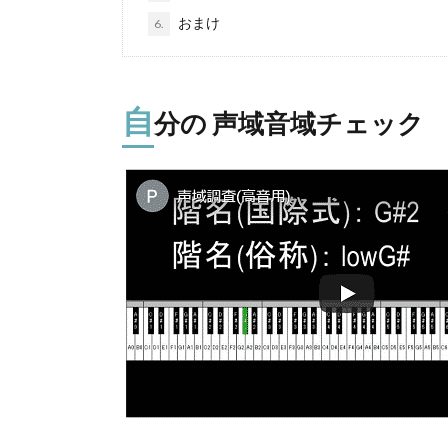
おまけ
6.
自
分の 声域音域チェック