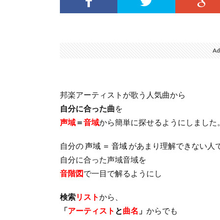
Ad
邦楽アーティストが歌う人気曲から
自分に合った曲
を
声域
＝
音域
から簡単に探せるようにしました
自分の
声域 ＝ 音域
があまり理解できない人
自分に合った声域音域を
音階図
で一目で解るようにし
検索
リスト
から、
「
アーティスト
と
曲名
」
からでも