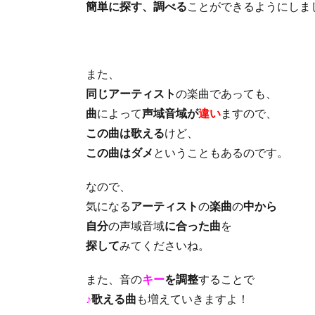
簡単に探す、調べる
ことができるようにしま
また、
同じアーティスト
の楽曲であっても、
曲
によって
声域音域が
違い
ますので、
この曲は歌える
けど、
この曲はダメ
ということもあるのです。
なので、
気になる
アーティスト
の
楽曲
の
中から
自分
の声域音域
に合った曲
を
探して
みてくださいね。
また、音の
キー
を調整
することで
♪
歌える曲
も増えていきますよ！