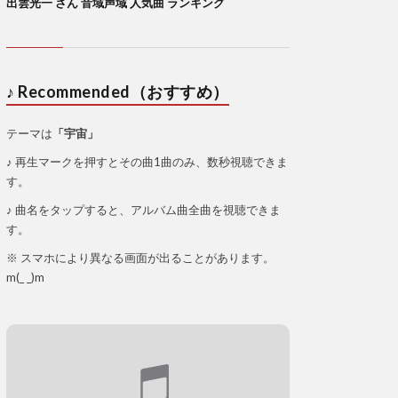
出雲光一 さん 音域声域 人気曲 ランキング
♪ Recommended（おすすめ）
テーマは
「宇宙」
♪ 再生マークを押すとその曲1曲のみ、数秒視聴できま
す。
♪ 曲名をタップすると、アルバム曲全曲を視聴できま
す。
※ スマホにより異なる画面が出ることがあります。
m(_ _)m