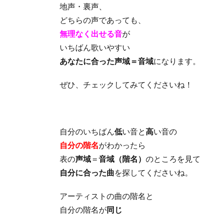
地声・裏声、
どちらの声であっても、
無理なく出せる音
が
いちばん歌いやすい
あなたに合った声域＝音域
になります。
ぜひ、チェックしてみてくださいね！
自分のいちばん
低
い音と
高
い音の
自分の階名
がわかったら
表の
声域
＝
音域（階名）
のところを見て
自分に合った曲
を探してくださいね。
アーティストの曲の階名と
自分の階名が
同じ