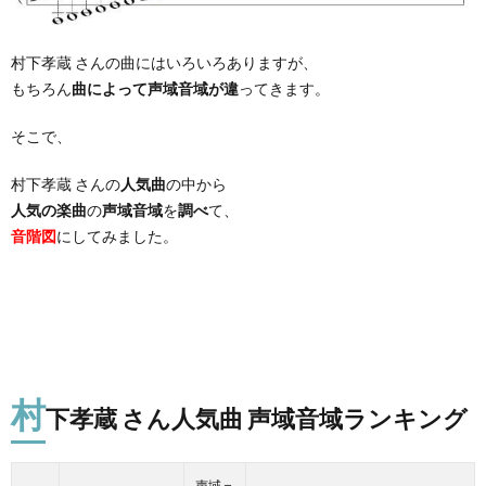
村下孝蔵 さんの曲にはいろいろありますが、
もちろん
曲によって声域音域が違
ってきます。
そこで、
村下孝蔵 さんの
人気曲
の中から
人気の楽曲
の
声域音域
を
調べ
て、
音階図
にしてみました。
村
下孝蔵 さん人気曲 声域音域ランキング
声域＝