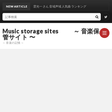
NEW ARTICLE
出雲光一 さん 音域声域 人気曲 ランキング
Music storage sites ～ 音楽保
管サイト 〜
～ 音楽の記憶 ～
ア
ー
ア
テ
ー
ア
ィ
テ
ー
声