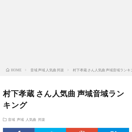
ス
ィ
テ
域
声
ト
ス
ィ
音
域
声
検
ト
ス
域
音
域
有
索
検
ト
別
域
音
名
リ
索
検
曲
別
域
人
音域 声域 人気曲 邦楽
村下孝蔵 さん人気曲 声域音域ランキ
HOME
ス
リ
索
検
曲
別
の
村下孝蔵 さん人気曲 声域音域ラン
ト
ス
リ
索
検
曲
試
キング
（邦
ト
ス
リ
索
検
合
音域 声域 人気曲 邦楽
楽
（洋
ト
ス
リ
索
前