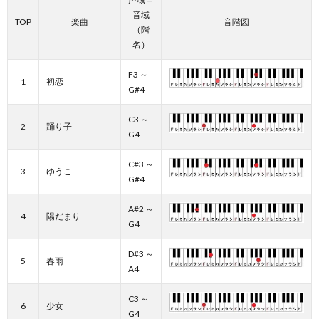
音域
TOP
楽曲
音階図
（階
名）
F3 ～
1
初恋
G#4
C3 ～
2
踊り子
G4
C#3 ～
3
ゆうこ
G#4
A#2 ～
4
陽だまり
G4
D#3 ～
5
春雨
A4
C3 ～
6
少女
G4