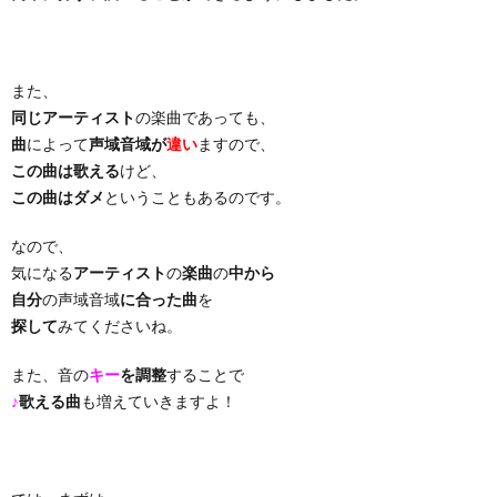
り
また、
曲・
同じアーティスト
の楽曲であっても、
曲
によって
声域音域が
違い
ますので、
勝
この曲は歌える
けど、
この曲はダメ
ということもあるのです。
負
なので、
気になる
アーティスト
の
楽曲
の
中から
曲
自分
の声域音域
に合った曲
を
探して
みてくださいね。
また、音の
キー
を調整
することで
♪
歌える曲
も増えていきますよ！