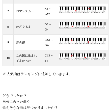
F3 ～
7
ロマンスカー
G#4
D3 ～
8
かざぐるま
G4
C#3 ～
9
夢の跡
G4
この国に生まれ
C#3 ～
10
てよかった
E4
※ 人気曲はランキングに追加していきます。
どうでしたか？
自分に合った曲や
歌えそうな曲は見つかりましたか？