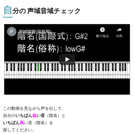
自
分の 声域音域チェック
この動画を見ながら声を出して、
自分の
いちばん
低
い音
（階名）と
いちばん
高
い音（階名）を
探してください。