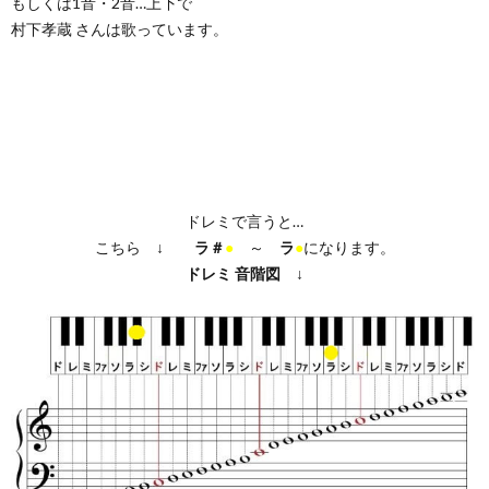
もしくは1音・2音…上下で
村下孝蔵 さんは歌っています。
ドレミで言うと…
こちら ↓
ラ＃
●
～
ラ
●
になります。
ドレミ
音階図
↓