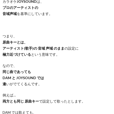
カラオケ
JOYSOUND
は、
プロのアーティストの
音域声域
を基準にしています。
つまり、
原曲キーとは、
アーティスト(歌手)の 音域 声域 のまま
の設定に
極力近づけている
という意味です。
なので、
同じ曲であっても
DAM と JOYSOUND では
違
いがでてくるんです。
例えば…
両方とも同じ 原曲キー
で設定して歌ったとします。
DAM では歌えても、