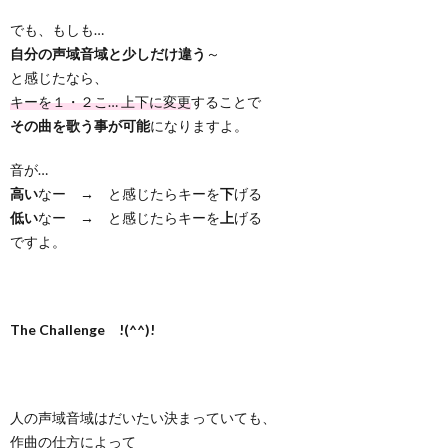
でも、もしも…
自分の声域音域と少しだけ違う
～
と感じたなら、
キーを１・２こ… 上下に変更
することで
その曲を歌う事が可能
になりますよ。
音が…
高い
なー → と感じたらキーを
下
げる
低い
なー → と感じたらキーを
上
げる
ですよ。
The Challenge !(^^)!
人の声域音域はだいたい決まっていても、
作曲の仕方によって