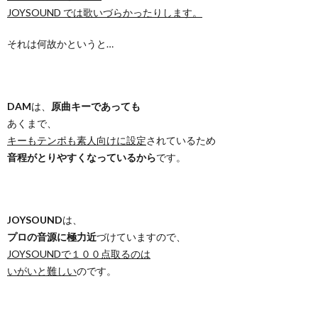
JOYSOUND では歌いづらかったりします。
それは何故かというと…
DAM
は、
原曲キーであっても
あくまで、
キーもテンポも素人向けに設定
されているため
音程がとりやすくなっているから
です。
JOYSOUND
は、
プロの音源に極力近
づけていますので、
JOYSOUNDで１００点取るのは
いがいと難しい
のです。