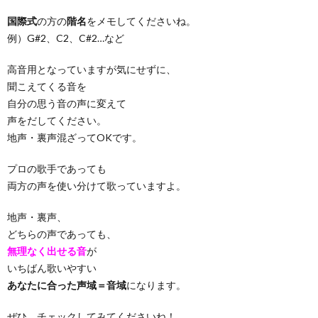
国際式
の方の
階名
をメモしてくださいね。
例）G#2、C2、C#2…など
高音用となっていますが気にせずに、
聞こえてくる音を
自分の思う音の声に変えて
声をだしてください。
地声・裏声混ざってOKです。
プロの歌手であっても
両方の声を使い分けて歌っていますよ。
地声・裏声、
どちらの声であっても、
無理なく出せる音
が
いちばん歌いやすい
あなたに合った声域＝音域
になります。
ぜひ、チェックしてみてくださいね！