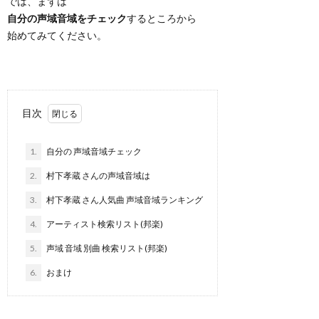
では、まずは
自分の声域音域をチェック
するところから
始めてみてください。
目次
1.
自分の 声域音域チェック
2.
村下孝蔵 さんの声域音域は
3.
村下孝蔵 さん人気曲 声域音域ランキング
4.
アーティスト検索リスト(邦楽)
5.
声域 音域 別曲 検索リスト(邦楽)
6.
おまけ