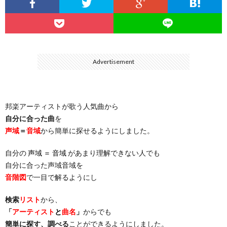
…
楽）
（You
ト
ス
リ
に
）
…
（邦
ト
ス
聴
Advertisement
）
楽
（洋
ト
く
邦楽アーティストが歌う人気曲から
…
楽）
（You
曲・
自分に合った曲
を
声域
＝
音域
から簡単に探せるようにしました。
）
…
お
自分の
声域 ＝ 音域
があまり理解できない人でも
）
気
自分に合った声域音域を
音階図
で一目で解るようにし
に
検索
リスト
から、
「
アーティスト
と
曲名
」
からでも
入
簡単に探す、調べる
ことができるようにしました。