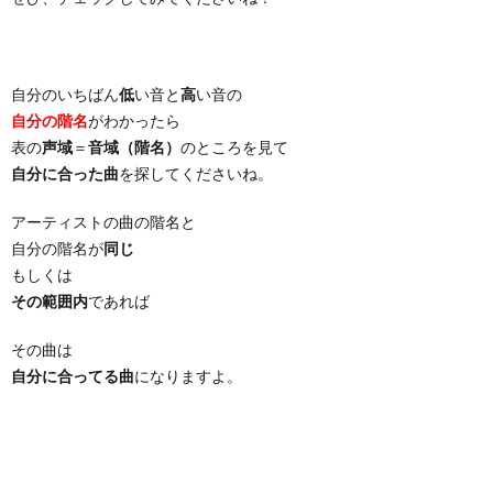
自分のいちばん
低
い音と
高
い音の
自分の階名
がわかったら
表の
声域
＝
音域（階名）
のところを見て
自分に合った曲
を探してくださいね。
アーティストの曲の階名と
自分の階名が
同じ
もしくは
その範囲内
であれば
その曲は
自分に合ってる曲
になりますよ。