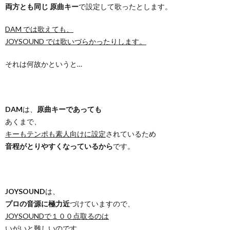
両方とも同じ 原曲キー
で設定して歌ったとします。
DAM では歌えても、
JOYSOUND では歌いづらかったりします。
それは何故かというと…
DAM
は、
原曲キーであっても
あくまで、
キーもテンポも素人向けに設定
されているため
音程がとりやすくなっているから
です。
JOYSOUND
は、
プロの音源に極力近
づけていますので、
JOYSOUNDで１００点取るのは
いがいと難しい
のです。