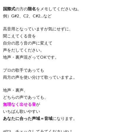
国際式
の方の
階名
をメモしてくださいね。
例）G#2、C2、C#2…など
高音用となっていますが気にせずに、
聞こえてくる音を
自分の思う音の声に変えて
声をだしてください。
地声・裏声混ざってOKです。
プロの歌手であっても
両方の声を使い分けて歌っていますよ。
地声・裏声、
どちらの声であっても、
無理なく出せる音
が
いちばん歌いやすい
あなたに合った声域＝音域
になります。
ぜひ、チェックしてみてくださいね！