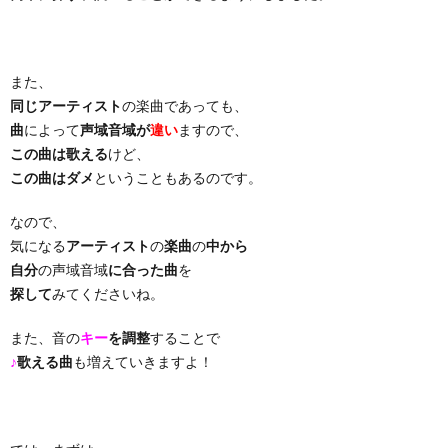
り
また、
曲・
同じアーティスト
の楽曲であっても、
曲
によって
声域音域が
違い
ますので、
勝
この曲は歌える
けど、
この曲はダメ
ということもあるのです。
負
なので、
気になる
アーティスト
の
楽曲
の
中から
曲
自分
の声域音域
に合った曲
を
探して
みてくださいね。
また、音の
キー
を調整
することで
♪
歌える曲
も増えていきますよ！