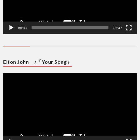
00:00
03:47
Elton John ♪「Your Song」
動
画
プ
レ
ー
ヤ
ー