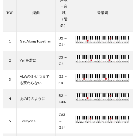
＝音
TOP
楽曲
域
音階図
（階
名）
B2 ～
1
Get Along Together
G#4
D3 ～
2
Yellを君に
G4
ALWAYS -いつまで
G2 ～
3
も変わらない-
E4
B2 ～
4
あの時のように
G#4
C#3
5
Everyone
～
G#4