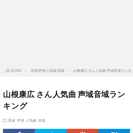
ス
ィ
テ
域
声
ト
ス
ィ
音
域
声
検
ト
ス
域
音
域
有
索
検
ト
別
域
音
名
リ
索
検
曲
別
域
人
音域 声域 人気曲 邦楽
山根康広 さん人気曲 声域音域ランキ
HOME
ス
リ
索
検
曲
別
の
山根康広 さん人気曲 声域音域ラン
ト
ス
リ
索
検
曲
試
キング
（邦
ト
ス
リ
索
検
合
音域 声域 人気曲 邦楽
楽
（洋
ト
ス
リ
索
前