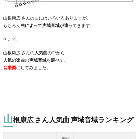
山根康広 さんの曲にはいろいろありますが、
もちろん
曲によって声域音域が違
ってきます。
そこで、
山根康広 さんの
人気曲
の中から
人気の楽曲
の
声域音域
を
調べ
て、
音階図
にしてみました。
山
根康広 さん人気曲 声域音域ランキング
声域