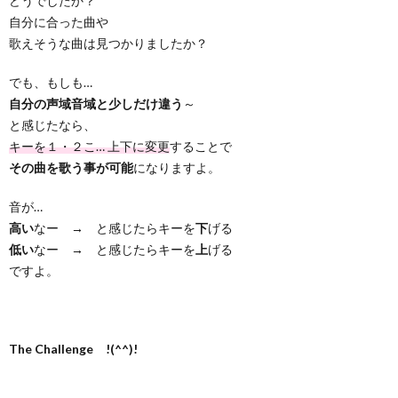
どうでしたか？
自分に合った曲や
歌えそうな曲は見つかりましたか？
でも、もしも…
自分の声域音域と少しだけ違う
～
と感じたなら、
キーを１・２こ… 上下に変更
することで
その曲を歌う事が可能
になりますよ。
音が…
高い
なー → と感じたらキーを
下
げる
低い
なー → と感じたらキーを
上
げる
ですよ。
The Challenge !(^^)!