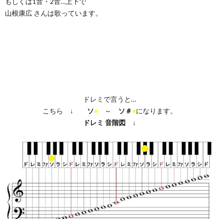
もしくは1音・2音…上下で
山根康広 さんは歌っています。
ドレミで言うと…
こちら ↓
ソ
●
～
ソ＃
●
になります。
ドレミ
音階図
↓