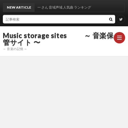
NEW ARTICLE
出雲光一 さん 音域声域 人気曲 ランキング
Music storage sites ～ 音楽保
管サイト 〜
～ 音楽の記憶 ～
ア
ー
ア
テ
ー
ア
ィ
テ
ー
声