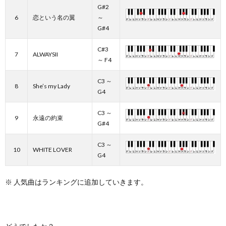
G#2
6
恋という名の翼
～
G#4
C#3
7
ALWAYSII
～ F4
C3 ～
8
She’s my Lady
G4
C3 ～
9
永遠の約束
G#4
C3 ～
10
WHITE LOVER
G4
※ 人気曲はランキングに追加していきます。