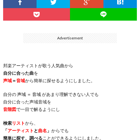
…
楽）
（You
ト
ス
リ
に
）
…
（邦
ト
ス
聴
Advertisement
）
楽
（洋
ト
く
邦楽アーティストが歌う人気曲から
…
楽）
（You
曲・
自分に合った曲
を
声域
＝
音域
から簡単に探せるようにしました。
）
…
お
自分の
声域 ＝ 音域
があまり理解できない人でも
）
気
自分に合った声域音域を
音階図
で一目で解るようにし
に
検索
リスト
から、
「
アーティスト
と
曲名
」
からでも
入
簡単に探す、調べる
ことができるようにしました。