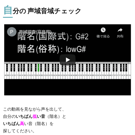
自
分の 声域音域チェック
この動画を見ながら声を出して、
自分の
いちばん
低
い音
（階名）と
いちばん
高
い音（階名）を
探してください。