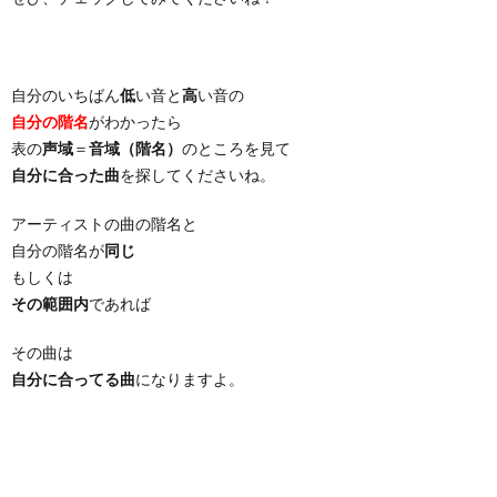
自分のいちばん
低
い音と
高
い音の
自分の階名
がわかったら
表の
声域
＝
音域（階名）
のところを見て
自分に合った曲
を探してくださいね。
アーティストの曲の階名と
自分の階名が
同じ
もしくは
その範囲内
であれば
その曲は
自分に合ってる曲
になりますよ。