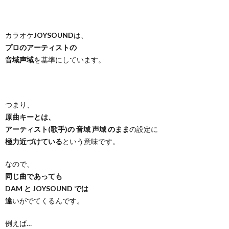
カラオケ
JOYSOUND
は、
プロのアーティストの
音域声域
を基準にしています。
つまり、
原曲キーとは、
アーティスト(歌手)の 音域 声域 のまま
の設定に
極力近づけている
という意味です。
なので、
同じ曲であっても
DAM と JOYSOUND では
違
いがでてくるんです。
例えば…