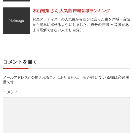
木山裕策 さん 人気曲 声域音域ランキング
邦楽アーティストの人気曲から 自分に合った曲を 声域＝音域
から簡単に探せるよう にしました。 自分の 声域 ＝ 音域 があ
まり理解できない人でも 自分[…]
コメントを書く
※
が付いている欄は必須項
メールアドレスが公開されることはありません。
目です
コメント