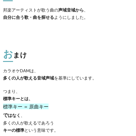
邦楽アーティストが歌う曲の
声域音域から
、
自分に合う歌・曲を探せる
ようにしました。
お
まけ
カラオケDAMは、
多くの人が歌える音域声域
を基準にしています。
つまり、
標準キーとは、
標準キー ＝ 原曲キー
で
はなく
、
多くの人が歌えるであろう
キーの標準
という意味です。