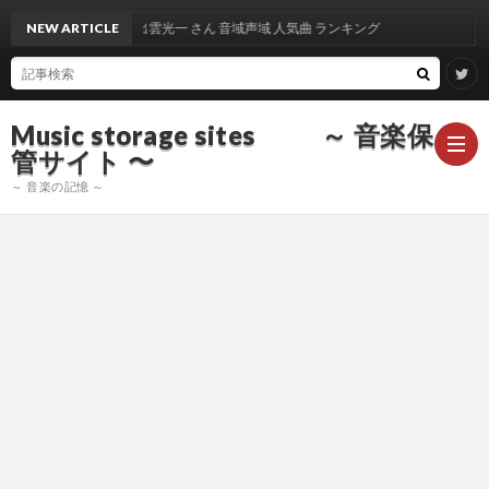
NEW ARTICLE
出雲光一 さん 音域声域 人気曲 ランキング
Music storage sites ～ 音楽保
管サイト 〜
～ 音楽の記憶 ～
ア
ー
ア
テ
ー
ア
ィ
テ
ー
声