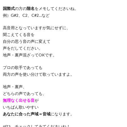
国際式
の方の
階名
をメモしてくださいね。
例）G#2、C2、C#2…など
高音用となっていますが気にせずに、
聞こえてくる音を
自分の思う音の声に変えて
声をだしてください。
地声・裏声混ざってOKです。
プロの歌手であっても
両方の声を使い分けて歌っていますよ。
地声・裏声、
どちらの声であっても、
無理なく出せる音
が
いちばん歌いやすい
あなたに合った声域＝音域
になります。
ぜひ、チェックしてみてくださいね！