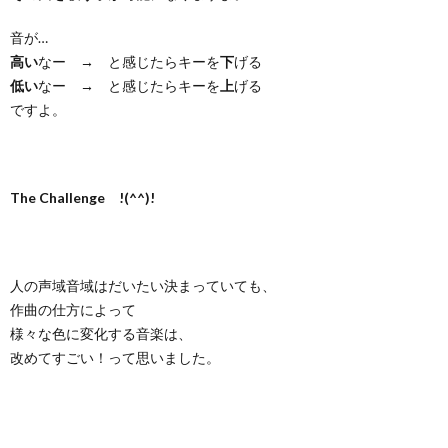
音が…
高い
なー → と感じたらキーを
下
げる
低い
なー → と感じたらキーを
上
げる
ですよ。
The Challenge !(^^)!
人の声域音域はだいたい決まっていても、
作曲の仕方によって
様々な色に変化する音楽は、
改めてすごい！って思いました。