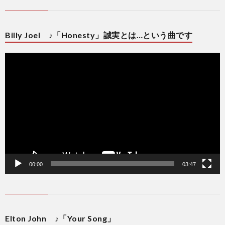
Billy Joel ♪「Honesty」誠実とは…という曲です
動
画
プ
レ
ー
ヤ
ー
00:00
03:47
Elton John ♪「Your Song」