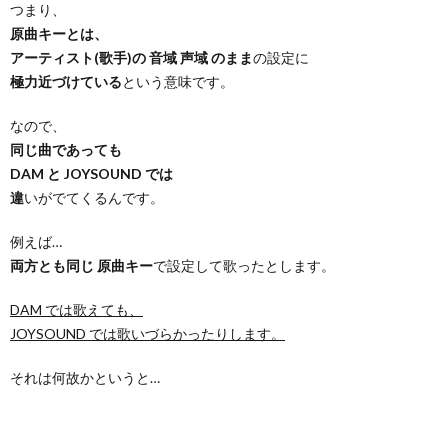
つまり、
原曲キーとは、
アーティスト(歌手)の 音域 声域 のまま
の設定に
極力近づけている
という意味です。
なので、
同じ曲であっても
DAM と JOYSOUND では
違
いがでてくるんです。
例えば…
両方とも同じ 原曲キー
で設定して歌ったとします。
DAM では歌えても、
JOYSOUND では歌いづらかったりします。
それは何故かというと…