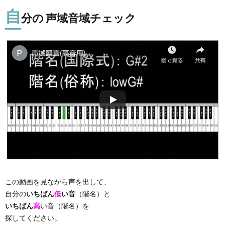
自
分の 声域音域チェック
この動画を見ながら声を出して、
自分の
いちばん
低
い音
（階名）と
いちばん
高
い音（階名）を
探してください。