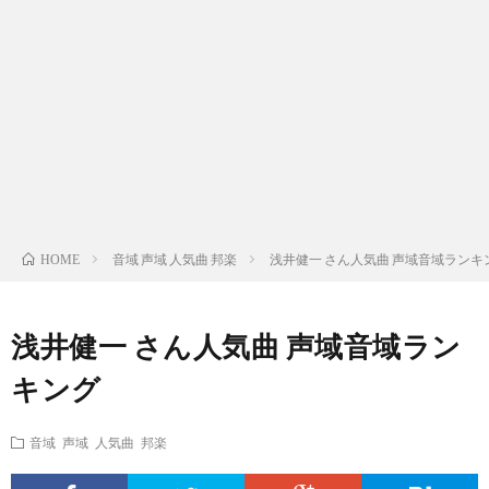
ス
ィ
テ
域
声
ト
ス
ィ
音
域
声
検
ト
ス
域
音
域
有
索
検
ト
別
域
音
名
リ
索
検
曲
別
域
人
音域 声域 人気曲 邦楽
浅井健一 さん人気曲 声域音域ランキ
HOME
ス
リ
索
検
曲
別
の
浅井健一 さん人気曲 声域音域ラン
ト
ス
リ
索
検
曲
試
キング
（邦
ト
ス
リ
索
検
合
音域 声域 人気曲 邦楽
楽
（洋
ト
ス
リ
索
前