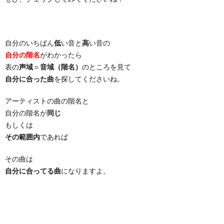
自分のいちばん
低
い音と
高
い音の
自分の階名
がわかったら
表の
声域
＝
音域（階名）
のところを見て
自分に合った曲
を探してくださいね。
アーティストの曲の階名と
自分の階名が
同じ
もしくは
その範囲内
であれば
その曲は
自分に合ってる曲
になりますよ。