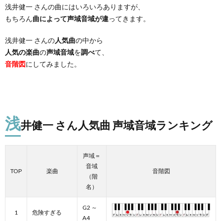
浅井健一 さんの曲にはいろいろありますが、
もちろん
曲によって声域音域が違
ってきます。
浅井健一 さんの
人気曲
の中から
人気の楽曲
の
声域音域
を
調べ
て、
音階図
にしてみました。
浅
井健一 さん人気曲 声域音域ランキング
声域＝
音域
TOP
楽曲
音階図
（階
名）
G2 ～
1
危険すぎる
A4