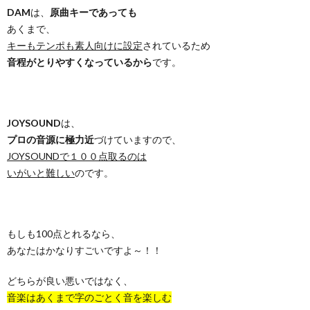
DAM
は、
原曲キーであっても
あくまで、
キーもテンポも素人向けに設定
されているため
音程がとりやすくなっているから
です。
JOYSOUND
は、
プロの音源に極力近
づけていますので、
JOYSOUNDで１００点取るのは
いがいと難しい
のです。
もしも100点とれるなら、
あなたはかなりすごいですよ～！！
どちらが良い悪いではなく、
音楽はあくまで字のごとく音を楽しむ