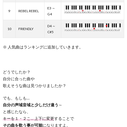
E3 ～
9
REBEL REBEL
G4
D4 ～
10
FRIENDLY
C#5
※ 人気曲はランキングに追加していきます。
どうでしたか？
自分に合った曲や
歌えそうな曲は見つかりましたか？
でも、もしも…
自分の声域音域と少しだけ違う
～
と感じたなら、
キーを１・２こ… 上下に変更
することで
その曲を歌う事が可能
になりますよ。