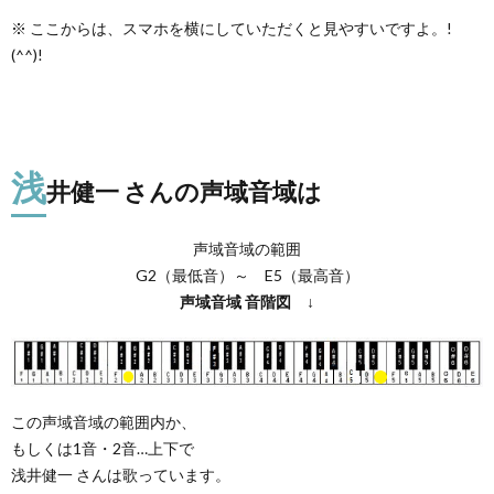
※ ここからは、スマホを横にしていただくと見やすいですよ。!
(^^)!
浅
井健一 さんの声域音域は
声域音域の範囲
G2（最低音）～ E5（最高音）
声域音域
音階図
↓
この声域音域の範囲内か、
もしくは1音・2音…上下で
浅井健一
さんは歌っています。