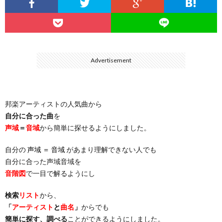
…
楽）
（You
ト
ス
リ
に
）
…
（邦
ト
ス
聴
Advertisement
）
楽
（洋
ト
く
邦楽アーティストの人気曲から
…
楽）
（You
曲・
自分に合った曲
を
声域
＝
音域
から簡単に探せるようにしました。
）
…
お
自分の
声域 ＝ 音域
があまり理解できない人でも
）
気
自分に合った声域音域を
音階図
で一目で解るようにし
に
検索
リスト
から、
「
アーティスト
と
曲名
」
からでも
入
簡単に探す、調べる
ことができるようにしました。