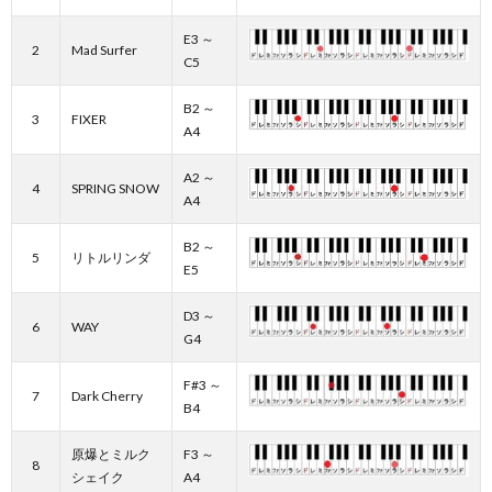
E3 ～
2
Mad Surfer
C5
B2 ～
3
FIXER
A4
A2 ～
4
SPRING SNOW
A4
B2 ～
5
リトルリンダ
E5
D3 ～
6
WAY
G4
F#3 ～
7
Dark Cherry
B4
原爆とミルク
F3 ～
8
シェイク
A4