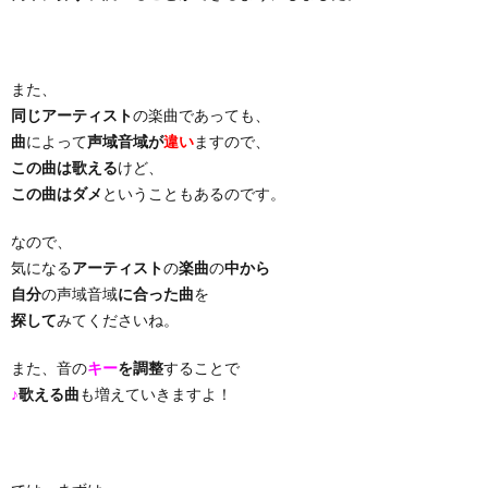
り
また、
曲・
同じアーティスト
の楽曲であっても、
曲
によって
声域音域が
違い
ますので、
勝
この曲は歌える
けど、
この曲はダメ
ということもあるのです。
負
なので、
気になる
アーティスト
の
楽曲
の
中から
曲
自分
の声域音域
に合った曲
を
探して
みてくださいね。
また、音の
キー
を調整
することで
♪
歌える曲
も増えていきますよ！