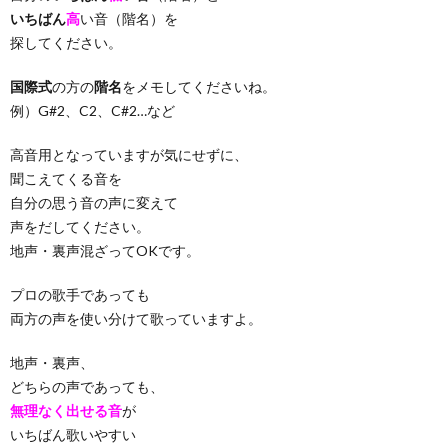
いちばん
高
い音（階名）を
探してください。
国際式
の方の
階名
をメモしてくださいね。
例）G#2、C2、C#2…など
高音用となっていますが気にせずに、
聞こえてくる音を
自分の思う音の声に変えて
声をだしてください。
地声・裏声混ざってOKです。
プロの歌手であっても
両方の声を使い分けて歌っていますよ。
地声・裏声、
どちらの声であっても、
無理なく出せる音
が
いちばん歌いやすい