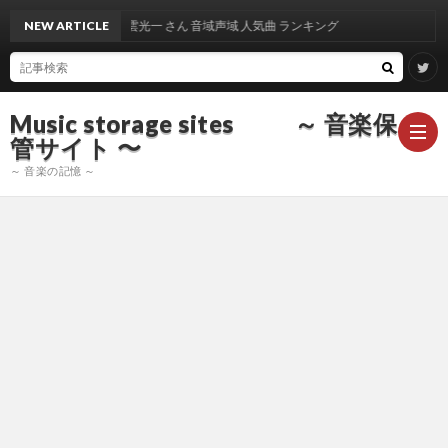
NEW ARTICLE
出雲光一 さん 音域声域 人気曲 ランキング
Music storage sites ～ 音楽保
管サイト 〜
～ 音楽の記憶 ～
ア
ー
ア
テ
ー
ア
ィ
テ
ー
声