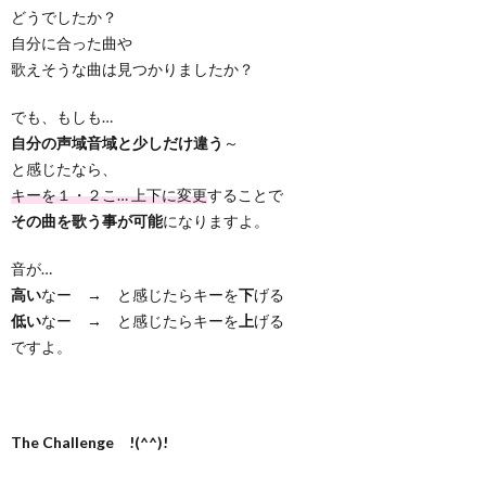
どうでしたか？
自分に合った曲や
歌えそうな曲は見つかりましたか？
でも、もしも…
自分の声域音域と少しだけ違う
～
と感じたなら、
キーを１・２こ… 上下に変更
することで
その曲を歌う事が可能
になりますよ。
音が…
高い
なー → と感じたらキーを
下
げる
低い
なー → と感じたらキーを
上
げる
ですよ。
The Challenge !(^^)!