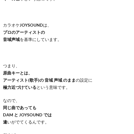
カラオケ
JOYSOUND
は、
プロのアーティストの
音域声域
を基準にしています。
つまり、
原曲キーとは、
アーティスト(歌手)の 音域 声域 のまま
の設定に
極力近づけている
という意味です。
なので、
同じ曲であっても
DAM と JOYSOUND では
違
いがでてくるんです。