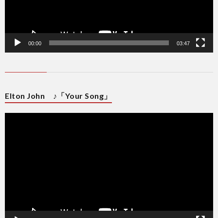
00:00
03:47
Elton John ♪「Your Song」
動
画
プ
レ
ー
ヤ
ー