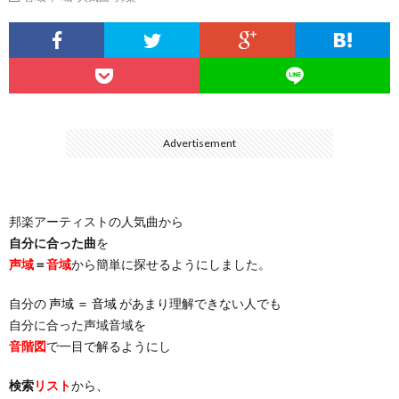
…
楽）
（You
ト
ス
リ
に
）
…
（邦
ト
ス
聴
）
楽
（洋
ト
く
Advertisement
…
楽）
（You
曲・
邦楽アーティストの人気曲から
）
…
お
自分に合った曲
を
声域
＝
音域
から簡単に探せるようにしました。
）
気
自分の
声域 ＝ 音域
があまり理解できない人でも
自分に合った声域音域を
に
音階図
で一目で解るようにし
入
検索
リスト
から、