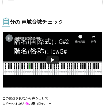
自
分の 声域音域チェック
この動画を見ながら声を出して、
自分の
いちばん
低
い音
（階名）と