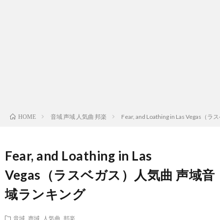
ス
ィ
テ
域
声
ト
ス
ィ
音
域
声
検
ト
ス
域
音
域
有
索
検
ト
別
域
音
名
リ
索
検
曲
別
域
人
音域 声域 人気曲 邦楽
Fear, and Loathing in Las 
HOME
ス
リ
索
検
曲
別
の
Fear, and Loathing in Las
ト
ス
リ
索
検
曲
試
Vegas（ラスベガス）人気曲 声域音
（邦
域ランキング
ト
ス
リ
索
検
合
楽
（洋
ト
ス
リ
索
音域 声域 人気曲 邦楽
前