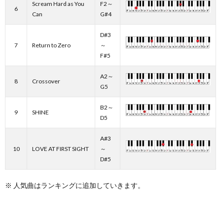
Scream Hard as You
F2～
6
Can
G#4
D#3
7
Return to Zero
～
F#5
A2～
8
Crossover
G5
B2～
9
SHINE
D5
A#3
10
LOVE AT FIRST SIGHT
～
D#5
※ 人気曲はランキングに追加していきます。