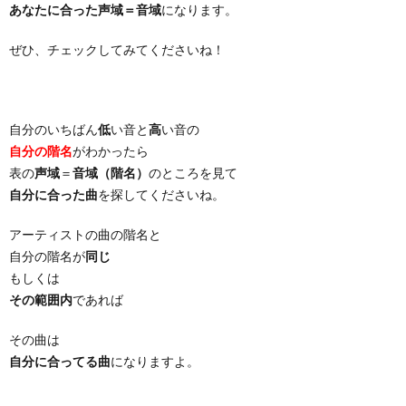
あなたに合った声域＝音域
になります。
ぜひ、チェックしてみてくださいね！
自分のいちばん
低
い音と
高
い音の
自分の階名
がわかったら
表の
声域
＝
音域（階名）
のところを見て
自分に合った曲
を探してくださいね。
アーティストの曲の階名と
自分の階名が
同じ
もしくは
その範囲内
であれば
その曲は
自分に合ってる曲
になりますよ。