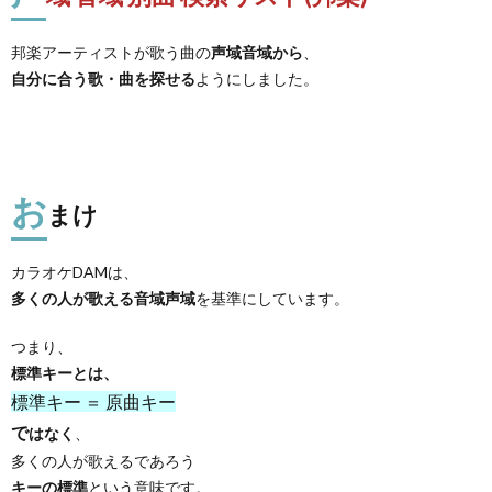
邦楽アーティストが歌う曲の
声域音域から
、
自分に合う歌・曲を探せる
ようにしました。
お
まけ
カラオケDAMは、
多くの人が歌える音域声域
を基準にしています。
つまり、
標準キーとは、
標準キー ＝ 原曲キー
で
はなく
、
多くの人が歌えるであろう
キーの標準
という意味です。