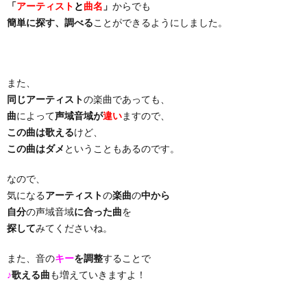
「
アーティスト
と
曲名
」
からでも
簡単に探す、調べる
ことができるようにしました。
り
曲・
また、
同じアーティスト
の楽曲であっても、
勝
曲
によって
声域音域が
違い
ますので、
この曲は歌える
けど、
負
この曲はダメ
ということもあるのです。
曲
なので、
気になる
アーティスト
の
楽曲
の
中から
自分
の声域音域
に合った曲
を
探して
みてくださいね。
また、音の
キー
を調整
することで
♪
歌える曲
も増えていきますよ！