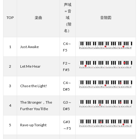
声域
＝音
TOP
楽曲
域
音階図
（階
名）
C4～
1
Just Awake
F5
F2～
2
Let Me Hear
F#5
C4～
3
Chase the Light!
D#5
The Stronger，The
G3～
4
Further You’ll Be
D#5
G#3
5
Rave-up Tonight
～F5