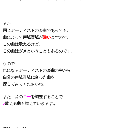
り
また、
曲・
同じアーティスト
の楽曲であっても、
曲
によって
声域音域が
違い
ますので、
勝
この曲は歌える
けど、
この曲はダメ
ということもあるのです。
負
なので、
気になる
アーティスト
の
楽曲
の
中から
曲
自分
の声域音域
に合った曲
を
探して
みてくださいね。
また、音の
キー
を調整
することで
♪
歌える曲
も増えていきますよ！