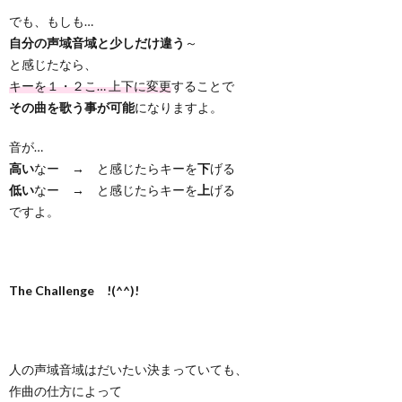
でも、もしも…
自分の声域音域と少しだけ違う
～
と感じたなら、
キーを１・２こ… 上下に変更
することで
その曲を歌う事が可能
になりますよ。
音が…
高い
なー → と感じたらキーを
下
げる
低い
なー → と感じたらキーを
上
げる
ですよ。
The Challenge !(^^)!
人の声域音域はだいたい決まっていても、
作曲の仕方によって