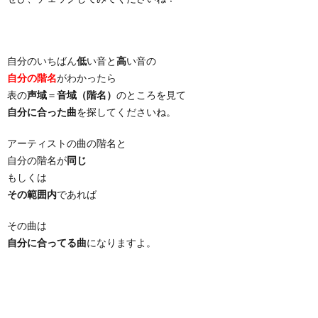
自分のいちばん
低
い音と
高
い音の
自分の階名
がわかったら
表の
声域
＝
音域（階名）
のところを見て
自分に合った曲
を探してくださいね。
アーティストの曲の階名と
自分の階名が
同じ
もしくは
その範囲内
であれば
その曲は
自分に合ってる曲
になりますよ。