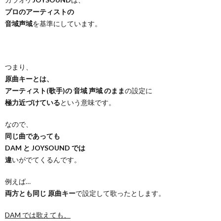
プロのアーティストの
音域声域
を基準にしています。
つまり、
原曲キーとは、
アーティスト(歌手)の 音域 声域 のまま
の設定に
極力近づけている
という意味です。
なので、
同じ曲であっても
DAM と JOYSOUND では
違
いがでてくるんです。
例えば…
両方とも同じ 原曲キー
で設定して歌ったとします。
DAM では歌えても、