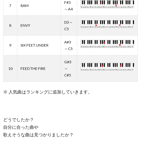
F#3
7
8AM
～A4
D3～
8
ENVY
C5
A#3
9
SIX FEET UNDER
～C5
G#3
10
FEED THE FIRE
～
C#5
※ 人気曲はランキングに追加していきます。
どうでしたか？
自分に合った曲や
歌えそうな曲は見つかりましたか？