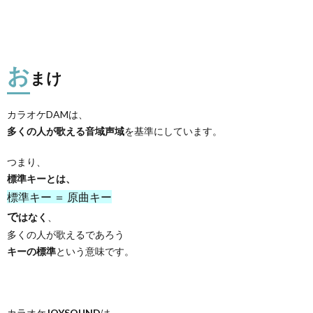
お
まけ
カラオケDAMは、
多くの人が歌える音域声域
を基準にしています。
つまり、
標準キーとは、
標準キー ＝ 原曲キー
で
はなく
、
多くの人が歌えるであろう
キーの標準
という意味です。
カラオケ
JOYSOUND
は、