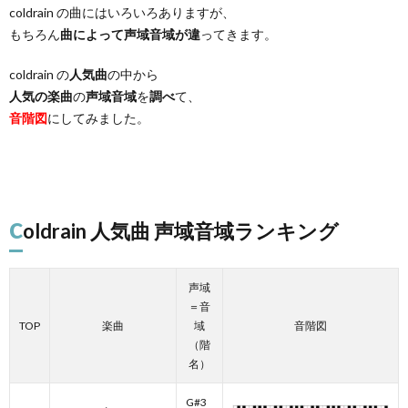
coldrain の曲にはいろいろありますが、
もちろん
曲によって声域音域が違
ってきます。
coldrain の
人気曲
の中から
人気の楽曲
の
声域音域
を
調べ
て、
音階図
にしてみました。
c
oldrain 人気曲 声域音域ランキング
声域
＝音
TOP
楽曲
域
音階図
（階
名）
G#3