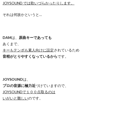
JOYSOUND では歌いづらかったりします。
それは何故かというと…
DAM
は、
原曲キーであっても
あくまで、
キーもテンポも素人向けに設定
されているため
音程がとりやすくなっているから
です。
JOYSOUND
は、
プロの音源に極力近
づけていますので、
JOYSOUNDで１００点取るのは
いがいと難しい
のです。