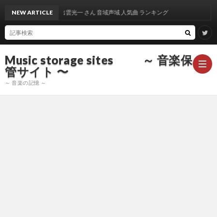
NEW ARTICLE
出雲光一 さん 音域声域 人気曲 ランキング
Music storage sites ～ 音楽保
管サイト 〜
～ 音楽の記憶 ～
ア
ー
ア
テ
ー
ア
ィ
テ
ー
声