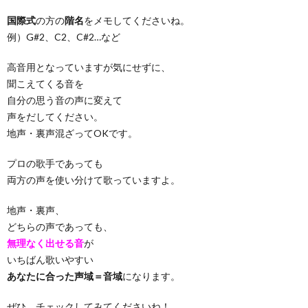
国際式
の方の
階名
をメモしてくださいね。
例）G#2、C2、C#2…など
高音用となっていますが気にせずに、
聞こえてくる音を
自分の思う音の声に変えて
声をだしてください。
地声・裏声混ざってOKです。
プロの歌手であっても
両方の声を使い分けて歌っていますよ。
地声・裏声、
どちらの声であっても、
無理なく出せる音
が
いちばん歌いやすい
あなたに合った声域＝音域
になります。
ぜひ、チェックしてみてくださいね！