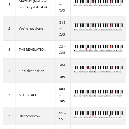
MAYDAY (feat. Ryo
1
～
from Crystal Lake)
C#5
G#3
2
We’re not alone
～
C#5
C3～
3
THE REVELATION
C#5
D#3
4
Final destination
～
D#5
A#3
5
NO ESCAPE
～
D#5
G3～
6
Die tomorrow
C5