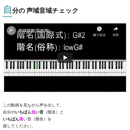
自
分の 声域音域チェック
この動画を見ながら声を出して、
自分の
いちばん
低
い音
（階名）と
いちばん
高
い音（階名）を
探してください。