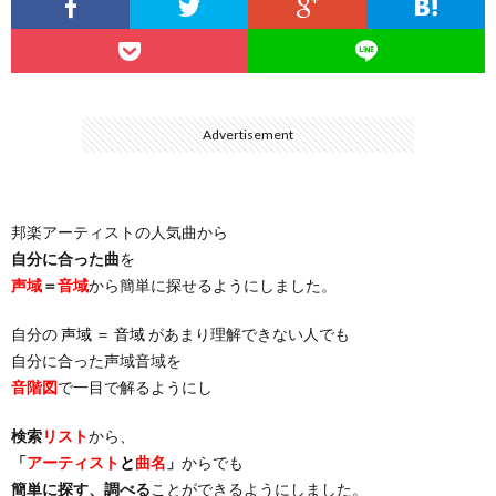
…
楽）
（You
ト
ス
リ
に
）
…
（邦
ト
ス
聴
Advertisement
）
楽
（洋
ト
く
邦楽アーティストの人気曲から
…
楽）
（You
曲・
自分に合った曲
を
声域
＝
音域
から簡単に探せるようにしました。
）
…
お
自分の
声域 ＝ 音域
があまり理解できない人でも
）
気
自分に合った声域音域を
音階図
で一目で解るようにし
に
検索
リスト
から、
「
アーティスト
と
曲名
」
からでも
入
簡単に探す、調べる
ことができるようにしました。