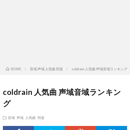
ス
ィ
テ
域
声
ト
ス
ィ
音
域
声
検
ト
ス
域
音
域
有
索
検
ト
別
域
音
名
リ
索
検
曲
別
域
人
音域 声域 人気曲 邦楽
coldrain 人気曲 声域音域ランキング
HOME
ス
リ
索
検
曲
別
の
coldrain 人気曲 声域音域ランキン
ト
ス
リ
索
検
曲
試
グ
（邦
ト
ス
リ
索
検
合
音域 声域 人気曲 邦楽
楽
（洋
ト
ス
リ
索
前