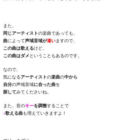
り
また、
曲・
同じアーティスト
の楽曲であっても、
曲
によって
声域音域が
違い
ますので、
勝
この曲は歌える
けど、
この曲はダメ
ということもあるのです。
負
なので、
気になる
アーティスト
の
楽曲
の
中から
曲
自分
の声域音域
に合った曲
を
探して
みてくださいね。
また、音の
キー
を調整
することで
♪
歌える曲
も増えていきますよ！