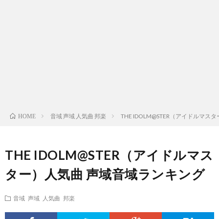
ス
ィ
テ
域
声
ト
ス
ィ
音
域
声
検
ト
ス
域
音
域
有
索
検
ト
別
域
音
名
リ
索
検
曲
別
域
人
音域 声域 人気曲 邦楽
THE IDOLM@STER（アイドルマ
HOME
ス
リ
索
検
曲
別
の
THE IDOLM@STER（アイドルマス
ト
ス
リ
索
検
曲
試
ター）人気曲 声域音域ランキング
（邦
ト
ス
リ
索
検
合
音域 声域 人気曲 邦楽
楽
（洋
ト
ス
リ
索
前