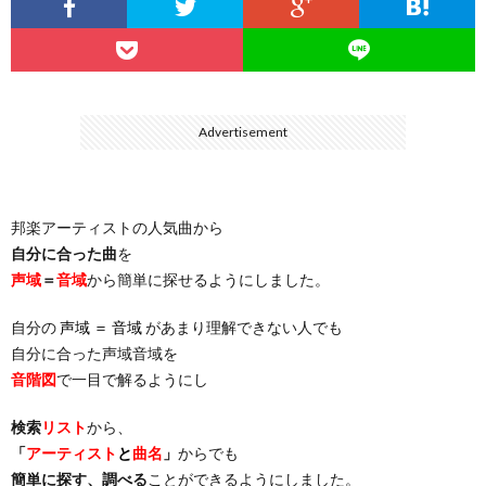
…
楽）
（You
ト
ス
リ
に
）
…
（邦
ト
ス
聴
Advertisement
）
楽
（洋
ト
く
邦楽アーティストの人気曲から
…
楽）
（You
曲・
自分に合った曲
を
声域
＝
音域
から簡単に探せるようにしました。
）
…
お
自分の
声域 ＝ 音域
があまり理解できない人でも
）
気
自分に合った声域音域を
音階図
で一目で解るようにし
に
検索
リスト
から、
「
アーティスト
と
曲名
」
からでも
入
簡単に探す、調べる
ことができるようにしました。