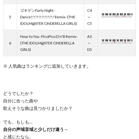
ゴキゲンParty Night -
C4
5
Dance!!!!!!!!!!!!!!! Remix- (THE
～
IDOLM@STER CINDERELLA GIRLS)
C5
Near to You -PicoPico D’n’B Remix-
A3
6
(THE IDOLM@STER CINDERELLA
～
GIRLS)
D5
※ 人気曲はランキングに追加していきます。
どうでしたか？
自分に合った曲や
歌えそうな曲は見つかりましたか？
でも、もしも…
自分の声域音域と少しだけ違う
～
と感じたなら、