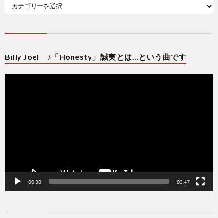
Billy Joel ♪「Honesty」誠実とは…という曲です
動
画
プ
レ
ー
ヤ
ー
00:00
03:47