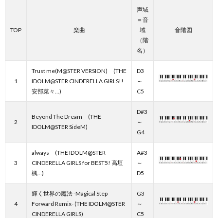
声域
＝音
TOP
楽曲
域
音階図
（階
名）
Trust me(M@STER VERSION) (THE
D3
1
IDOLM@STER CINDERELLA GIRLS!!
～
安部菜々…)
C5
D#3
Beyond The Dream (THE
2
～
IDOLM@STER SideM)
G4
always (THE IDOLM@STER
A#3
3
CINDERELLA GIRLS for BEST5! 高垣
～
楓…)
D5
輝く世界の魔法 -Magical Step
G3
4
Forward Remix- (THE IDOLM@STER
～
CINDERELLA GIRLS)
C5