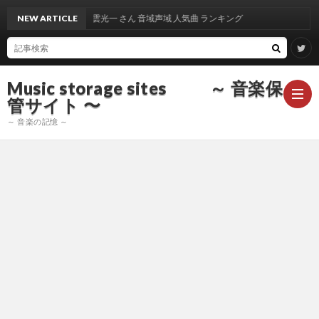
NEW ARTICLE
出雲光一 さん 音域声域 人気曲 ランキング
Music storage sites ～ 音楽保
管サイト 〜
～ 音楽の記憶 ～
ア
ー
ア
テ
ー
ア
ィ
テ
ー
声