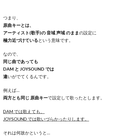
つまり、
原曲キーとは、
アーティスト(歌手)の 音域 声域 のまま
の設定に
極力近づけている
という意味です。
なので、
同じ曲であっても
DAM と JOYSOUND では
違
いがでてくるんです。
例えば…
両方とも同じ 原曲キー
で設定して歌ったとします。
DAM では歌えても、
JOYSOUND では歌いづらかったりします。
それは何故かというと…