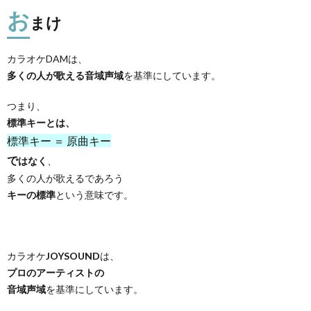
お
まけ
カラオケDAMは、
多くの人が歌える音域声域
を基準にしています。
つまり、
標準キーとは、
標準キー ＝ 原曲キー
で
はなく
、
多くの人が歌えるであろう
キーの標準
という意味です。
カラオケ
JOYSOUND
は、
プロのアーティストの
音域声域
を基準にしています。