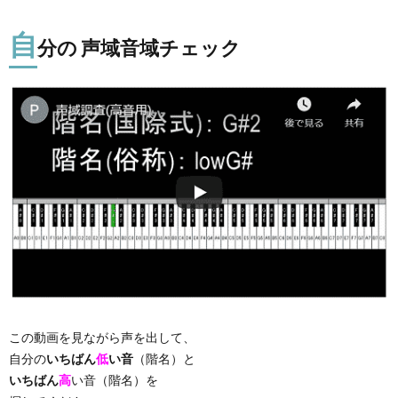
自
分の 声域音域チェック
この動画を見ながら声を出して、
自分の
いちばん
低
い音
（階名）と
いちばん
高
い音（階名）を