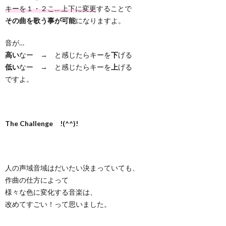
キーを１・２こ… 上下に変更
することで
その曲を歌う事が可能
になりますよ。
音が…
高い
なー → と感じたらキーを
下
げる
低い
なー → と感じたらキーを
上
げる
ですよ。
The Challenge !(^^)!
人の声域音域はだいたい決まっていても、
作曲の仕方によって
様々な色に変化する音楽は、
改めてすごい！って思いました。