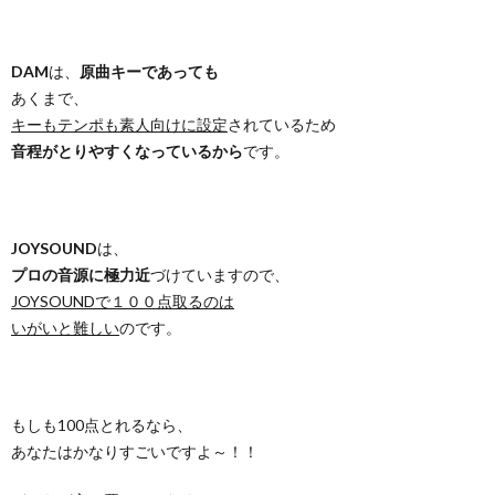
DAM
は、
原曲キーであっても
あくまで、
キーもテンポも素人向けに設定
されているため
音程がとりやすくなっているから
です。
JOYSOUND
は、
プロの音源に極力近
づけていますので、
JOYSOUNDで１００点取るのは
いがいと難しい
のです。
もしも100点とれるなら、
あなたはかなりすごいですよ～！！