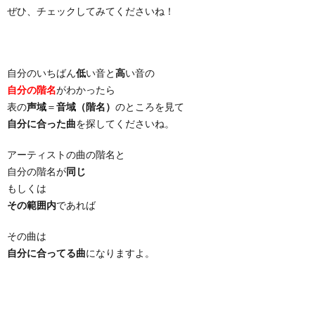
ぜひ、チェックしてみてくださいね！
自分のいちばん
低
い音と
高
い音の
自分の階名
がわかったら
表の
声域
＝
音域（階名）
のところを見て
自分に合った曲
を探してくださいね。
アーティストの曲の階名と
自分の階名が
同じ
もしくは
その範囲内
であれば
その曲は
自分に合ってる曲
になりますよ。