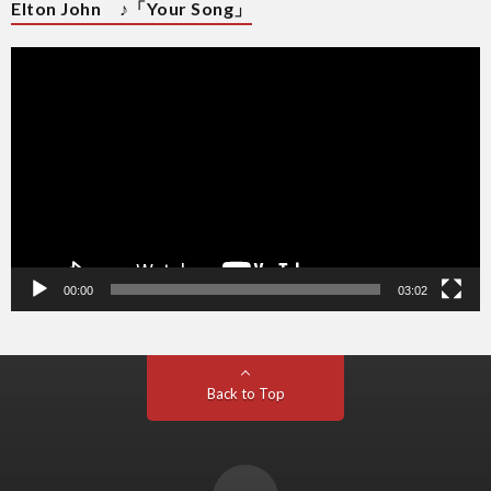
Elton John ♪「Your Song」
動
画
プ
レ
ー
ヤ
ー
00:00
03:02
Back to Top