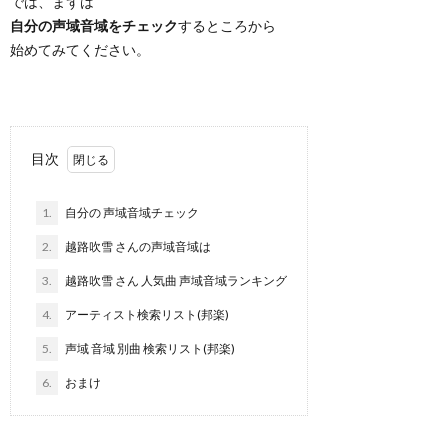
では、まずは
自分の声域音域をチェック
するところから
始めてみてください。
目次
1.
自分の 声域音域チェック
2.
越路吹雪 さんの声域音域は
3.
越路吹雪 さん 人気曲 声域音域ランキング
4.
アーティスト検索リスト(邦楽)
5.
声域 音域 別曲 検索リスト(邦楽)
6.
おまけ