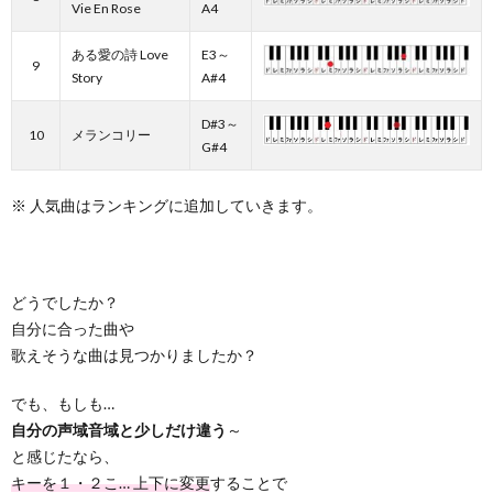
Vie En Rose
A4
ある愛の詩 Love
E3～
9
Story
A#4
D#3～
10
メランコリー
G#4
※ 人気曲はランキングに追加していきます。
どうでしたか？
自分に合った曲や
歌えそうな曲は見つかりましたか？
でも、もしも…
自分の声域音域と少しだけ違う
～
と感じたなら、
キーを１・２こ… 上下に変更
することで