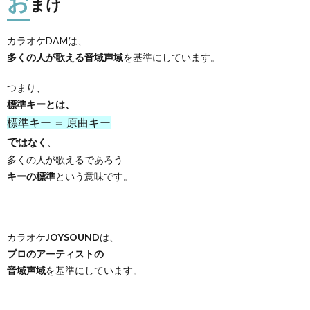
お
まけ
カラオケDAMは、
多くの人が歌える音域声域
を基準にしています。
つまり、
標準キーとは、
標準キー ＝ 原曲キー
で
はなく
、
多くの人が歌えるであろう
キーの標準
という意味です。
カラオケ
JOYSOUND
は、
プロのアーティストの
音域声域
を基準にしています。