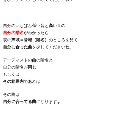
自分のいちばん
低
い音と
高
い音の
自分の階名
がわかったら
表の
声域
＝
音域（階名）
のところを見て
自分に合った曲
を探してくださいね。
アーティストの曲の階名と
自分の階名が
同じ
もしくは
その範囲内
であれば
その曲は
自分に合ってる曲
になりますよ。