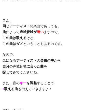
り
また、
曲・
同じアーティスト
の楽曲であっても、
曲
によって
声域音域が
違い
ますので、
勝
この曲は歌える
けど、
この曲はダメ
ということもあるのです。
負
なので、
気になる
アーティスト
の
楽曲
の
中から
曲
自分
の声域音域
に合った曲
を
探して
みてくださいね。
また、音の
キー
を調整
することで
♪
歌える曲
も増えていきますよ！