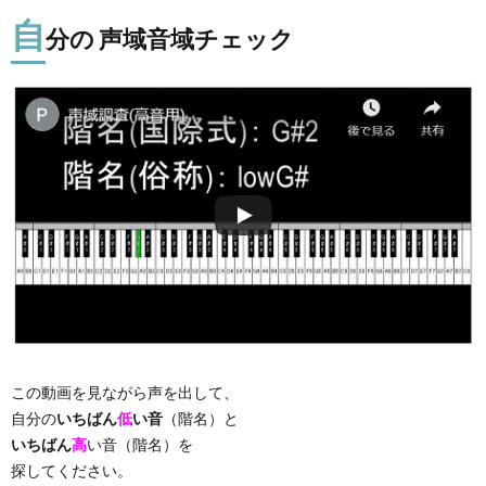
自
分の 声域音域チェック
この動画を見ながら声を出して、
自分の
いちばん
低
い音
（階名）と
いちばん
高
い音（階名）を
探してください。