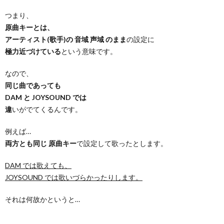
つまり、
原曲キーとは、
アーティスト(歌手)の 音域 声域 のまま
の設定に
極力近づけている
という意味です。
なので、
同じ曲であっても
DAM と JOYSOUND では
違
いがでてくるんです。
例えば…
両方とも同じ 原曲キー
で設定して歌ったとします。
DAM では歌えても、
JOYSOUND では歌いづらかったりします。
それは何故かというと…