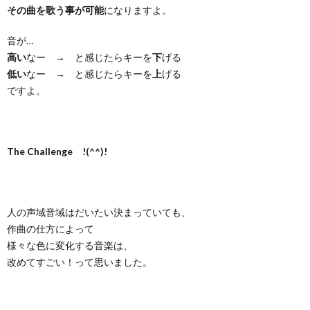
その曲を歌う事が可能
になりますよ。
音が…
高い
なー → と感じたらキーを
下
げる
低い
なー → と感じたらキーを
上
げる
ですよ。
The Challenge !(^^)!
人の声域音域はだいたい決まっていても、
作曲の仕方によって
様々な色に変化する音楽は、
改めてすごい！って思いました。