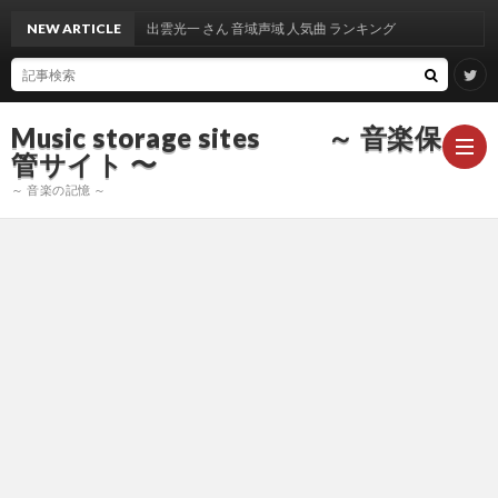
NEW ARTICLE
出雲光一 さん 音域声域 人気曲 ランキング
Music storage sites ～ 音楽保
管サイト 〜
～ 音楽の記憶 ～
ア
ー
ア
テ
ー
ア
ィ
テ
ー
声