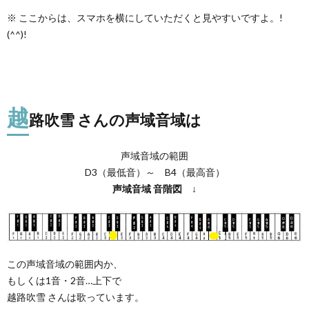
※ ここからは、スマホを横にしていただくと見やすいですよ。!
(^^)!
越
路吹雪 さんの声域音域は
声域音域の範囲
D3（最低音）～ B4（最高音）
声域音域
音階図
↓
この声域音域の範囲内か、
もしくは1音・2音…上下で
越路吹雪 さんは歌っています。