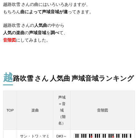
越路吹雪 さんの曲にはいろいろありますが、
もちろん
曲によって声域音域が違
ってきます。
越路吹雪 さんの
人気曲
の中から
人気の楽曲
の
声域音域
を
調べ
て、
音階図
にしてみました。
越
路吹雪 さん 人気曲 声域音域ランキング
声域
＝音
TOP
楽曲
域
音階図
（階
名）
サン・トワ・マミ
D#3～