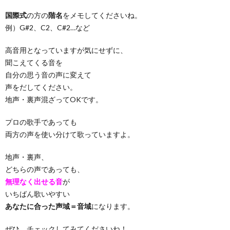
国際式
の方の
階名
をメモしてくださいね。
例）G#2、C2、C#2…など
高音用となっていますが気にせずに、
聞こえてくる音を
自分の思う音の声に変えて
声をだしてください。
地声・裏声混ざってOKです。
プロの歌手であっても
両方の声を使い分けて歌っていますよ。
地声・裏声、
どちらの声であっても、
無理なく出せる音
が
いちばん歌いやすい
あなたに合った声域＝音域
になります。
ぜひ、チェックしてみてくださいね！