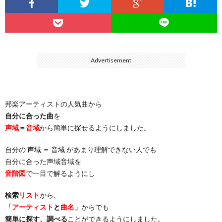
…
楽）
（You
ト
ス
リ
に
）
…
（邦
ト
ス
聴
Advertisement
）
楽
（洋
ト
く
邦楽アーティストの人気曲から
…
楽）
（You
曲・
自分に合った曲
を
声域
＝
音域
から簡単に探せるようにしました。
）
…
お
自分の
声域 ＝ 音域
があまり理解できない人でも
）
気
自分に合った声域音域を
音階図
で一目で解るようにし
に
検索
リスト
から、
「
アーティスト
と
曲名
」
からでも
入
簡単に探す、調べる
ことができるようにしました。