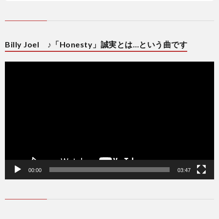
Billy Joel ♪「Honesty」誠実とは…という曲です
動
画
プ
レ
ー
ヤ
ー
00:00
03:47