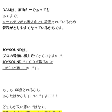
DAM
は、
原曲キーであっても
あくまで、
キーもテンポも素人向けに設定
されているため
音程がとりやすくなっているから
です。
JOYSOUND
は、
プロの音源に極力近
づけていますので、
JOYSOUNDで１００点取るのは
いがいと難しい
のです。
もしも100点とれるなら、
あなたはかなりすごいですよ～！！
どちらが良い悪いではなく、