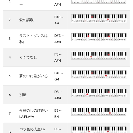
1
ー
A#4
F#3～
2
愛の讃歌
A4
ラスト・ダンスは
D#3～
3
私に
A#4
F3～
4
ろくでなし
A#4
F#3～
5
夢の中に君がいる
G4
D3～
6
別離
A#4
夜霧のしのび逢い
E3～
7
LA PLAYA
B4
バラ色の人生 La
E3～
8