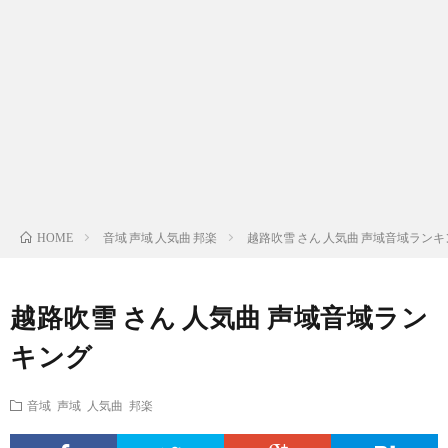
ス
ィ
テ
域
声
ト
ス
ィ
音
域
声
検
ト
ス
域
音
域
有
索
検
ト
別
域
音
名
リ
索
検
曲
別
域
人
音域 声域 人気曲 邦楽
越路吹雪 さん 人気曲 声域音域ランキ
HOME
ス
リ
索
検
曲
別
の
越路吹雪 さん 人気曲 声域音域ラン
ト
ス
リ
索
検
曲
試
キング
（邦
ト
ス
リ
索
検
合
音域 声域 人気曲 邦楽
楽
（洋
ト
ス
リ
索
前