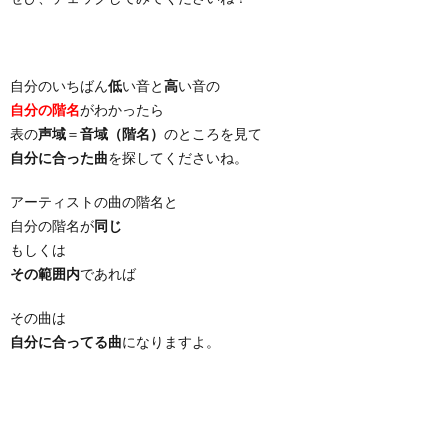
自分のいちばん
低
い音と
高
い音の
自分の階名
がわかったら
表の
声域
＝
音域（階名）
のところを見て
自分に合った曲
を探してくださいね。
アーティストの曲の階名と
自分の階名が
同じ
もしくは
その範囲内
であれば
その曲は
自分に合ってる曲
になりますよ。