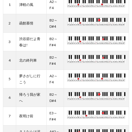
A2～
1
津軽の風
F4
B2～
2
函館慕情
D#4
渋谷節だよ青
B2～
3
春は!
F#4
B2～
4
北の終列車
F#4
夢さがしに行
A2～
5
こう
F4
帰ろう我が家
B2～
6
へ
D#4
E3～
7
夜明け前
F#4
さよならは涙
A#2～