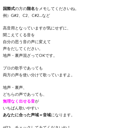
国際式
の方の
階名
をメモしてくださいね。
例）G#2、C2、C#2…など
高音用となっていますが気にせずに、
聞こえてくる音を
自分の思う音の声に変えて
声をだしてください。
地声・裏声混ざってOKです。
プロの歌手であっても
両方の声を使い分けて歌っていますよ。
地声・裏声、
どちらの声であっても、
無理なく出せる音
が
いちばん歌いやすい
あなたに合った声域＝音域
になります。
ぜひ、チェックしてみてくださいね！