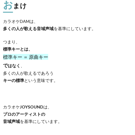
お
まけ
カラオケDAMは、
多くの人が歌える音域声域
を基準にしています。
つまり、
標準キーとは、
標準キー ＝ 原曲キー
で
はなく
、
多くの人が歌えるであろう
キーの標準
という意味です。
カラオケ
JOYSOUND
は、
プロのアーティストの
音域声域
を基準にしています。