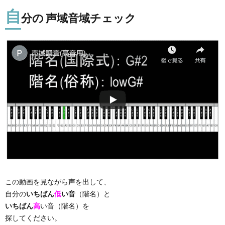
自
分の 声域音域チェック
この動画を見ながら声を出して、
自分の
いちばん
低
い音
（階名）と
いちばん
高
い音（階名）を
探してください。