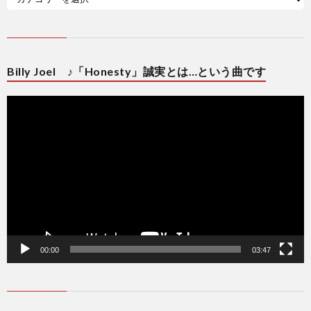
Billy Joel ♪「Honesty」誠実とは…という曲です
動
画
プ
レ
ー
ヤ
ー
00:00
03:47