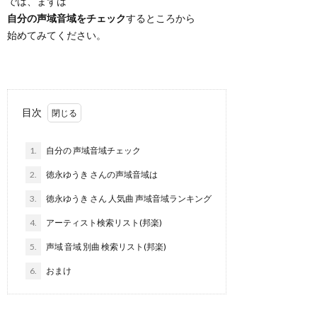
では、まずは
自分の声域音域をチェック
するところから
始めてみてください。
目次
1.
自分の 声域音域チェック
2.
徳永ゆうき さんの声域音域は
3.
徳永ゆうき さん 人気曲 声域音域ランキング
4.
アーティスト検索リスト(邦楽)
5.
声域 音域 別曲 検索リスト(邦楽)
6.
おまけ