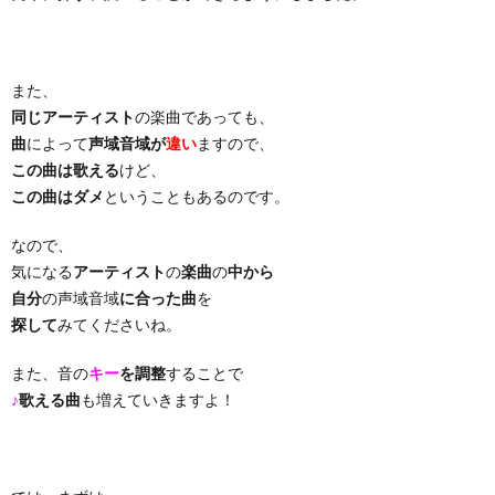
り
また、
曲・
同じアーティスト
の楽曲であっても、
曲
によって
声域音域が
違い
ますので、
勝
この曲は歌える
けど、
この曲はダメ
ということもあるのです。
負
なので、
気になる
アーティスト
の
楽曲
の
中から
曲
自分
の声域音域
に合った曲
を
探して
みてくださいね。
また、音の
キー
を調整
することで
♪
歌える曲
も増えていきますよ！