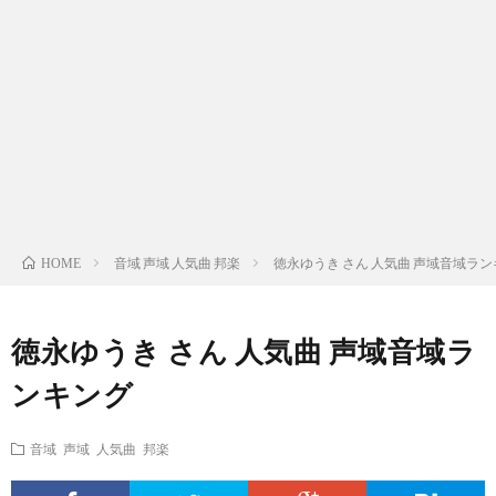
ス
ィ
テ
域
声
ト
ス
ィ
音
域
声
検
ト
ス
域
音
域
有
索
検
ト
別
域
音
名
リ
索
検
曲
別
域
人
音域 声域 人気曲 邦楽
徳永ゆうき さん 人気曲 声域音域ラ
HOME
ス
リ
索
検
曲
別
の
徳永ゆうき さん 人気曲 声域音域ラ
ト
ス
リ
索
検
曲
試
ンキング
（邦
ト
ス
リ
索
検
合
音域 声域 人気曲 邦楽
楽
（洋
ト
ス
リ
索
前