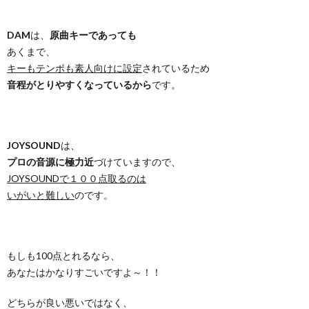
DAM
は、
原曲キーであっても
あくまで、
キーもテンポも素人向けに設定
されているため
音程がとりやすくなっているから
です。
JOYSOUND
は、
プロの音源に極力近
づけていますので、
JOYSOUNDで１００点取るのは
いがいと難しい
のです。
もしも100点とれるなら、
あなたはかなりすごいですよ～！！
どちらが良い悪いではなく、