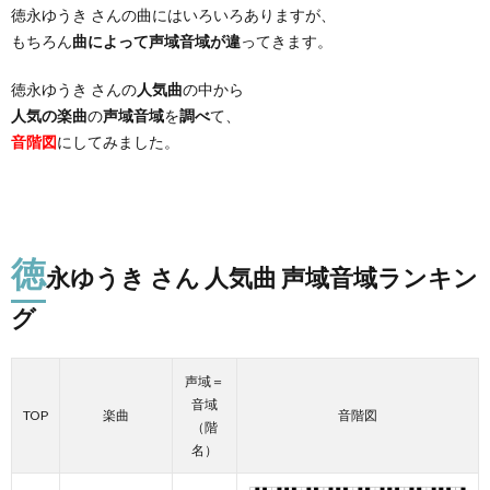
徳永ゆうき さんの曲にはいろいろありますが、
もちろん
曲によって声域音域が違
ってきます。
徳永ゆうき さんの
人気曲
の中から
人気の楽曲
の
声域音域
を
調べ
て、
音階図
にしてみました。
徳
永ゆうき さん 人気曲 声域音域ランキン
グ
声域＝
音域
TOP
楽曲
音階図
（階
名）