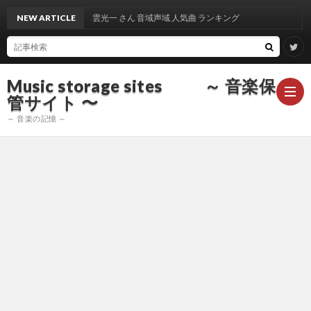
NEW ARTICLE
出雲光一 さん 音域声域 人気曲 ランキング
Music storage sites ～ 音楽保
管サイト 〜
～ 音楽の記憶 ～
ア
ー
ア
テ
ー
ア
ィ
テ
ー
声