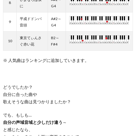
8
に
G4
平成ドドンパ
A#2～
9
音頭
G4
東京てぃんさ
B2～
10
ぐ赤い花
F#4
※ 人気曲はランキングに追加していきます。
どうでしたか？
自分に合った曲や
歌えそうな曲は見つかりましたか？
でも、もしも…
自分の声域音域と少しだけ違う
～
と感じたなら、