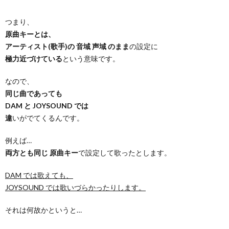
つまり、
原曲キーとは、
アーティスト(歌手)の 音域 声域 のまま
の設定に
極力近づけている
という意味です。
なので、
同じ曲であっても
DAM と JOYSOUND では
違
いがでてくるんです。
例えば…
両方とも同じ 原曲キー
で設定して歌ったとします。
DAM では歌えても、
JOYSOUND では歌いづらかったりします。
それは何故かというと…