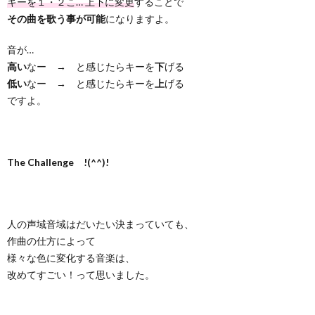
キーを１・２こ… 上下に変更
することで
その曲を歌う事が可能
になりますよ。
音が…
高い
なー → と感じたらキーを
下
げる
低い
なー → と感じたらキーを
上
げる
ですよ。
The Challenge !(^^)!
人の声域音域はだいたい決まっていても、
作曲の仕方によって
様々な色に変化する音楽は、
改めてすごい！って思いました。