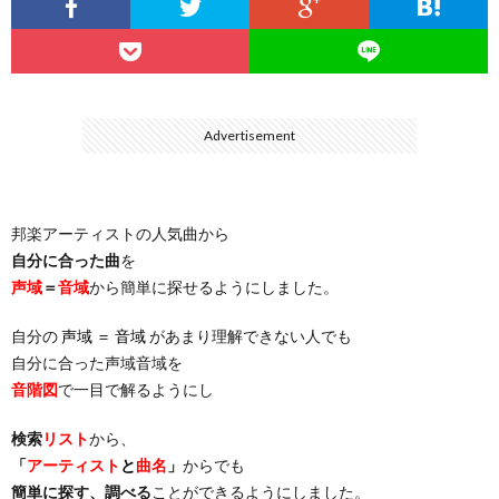
…
楽）
（You
ト
ス
リ
に
）
…
（邦
ト
ス
聴
Advertisement
）
楽
（洋
ト
く
邦楽アーティストの人気曲から
…
楽）
（You
曲・
自分に合った曲
を
声域
＝
音域
から簡単に探せるようにしました。
）
…
お
自分の
声域 ＝ 音域
があまり理解できない人でも
）
気
自分に合った声域音域を
音階図
で一目で解るようにし
に
検索
リスト
から、
「
アーティスト
と
曲名
」
からでも
入
簡単に探す、調べる
ことができるようにしました。