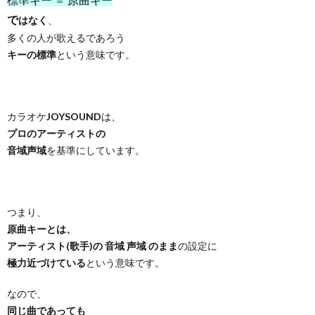
で
はなく
、
多くの人が歌えるであろう
キーの標準
という意味です。
カラオケ
JOYSOUND
は、
プロのアーティストの
音域声域
を基準にしています。
つまり、
原曲キーとは、
アーティスト(歌手)の 音域 声域 のまま
の設定に
極力近づけている
という意味です。
なので、
同じ曲であっても