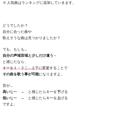
※ 人気曲はランキングに追加していきます。
どうでしたか？
自分に合った曲や
歌えそうな曲は見つかりましたか？
でも、もしも…
自分の声域音域と少しだけ違う
～
と感じたなら、
キーを１・２こ… 上下に変更
することで
その曲を歌う事が可能
になりますよ。
音が…
高い
なー → と感じたらキーを
下
げる
低い
なー → と感じたらキーを
上
げる
ですよ。