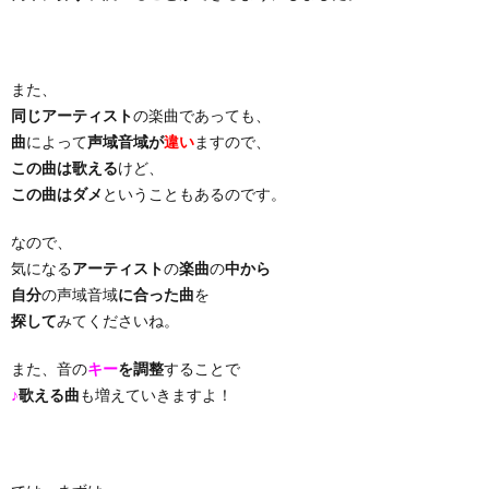
り
また、
曲・
同じアーティスト
の楽曲であっても、
曲
によって
声域音域が
違い
ますので、
勝
この曲は歌える
けど、
この曲はダメ
ということもあるのです。
負
なので、
気になる
アーティスト
の
楽曲
の
中から
曲
自分
の声域音域
に合った曲
を
探して
みてくださいね。
また、音の
キー
を調整
することで
♪
歌える曲
も増えていきますよ！