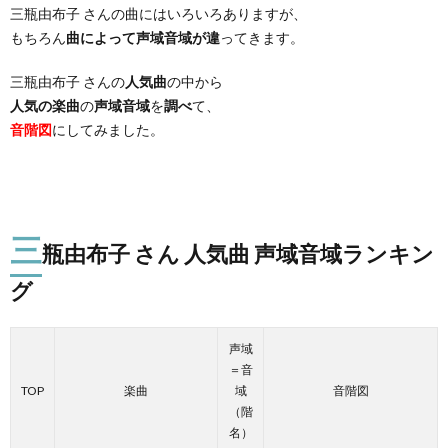
三瓶由布子 さんの曲にはいろいろありますが、
もちろん
曲によって声域音域が違
ってきます。
三瓶由布子 さんの
人気曲
の中から
人気の楽曲
の
声域音域
を
調べ
て、
音階図
にしてみました。
三
瓶由布子 さん 人気曲 声域音域ランキン
グ
声域
＝音
TOP
楽曲
域
音階図
（階
名）