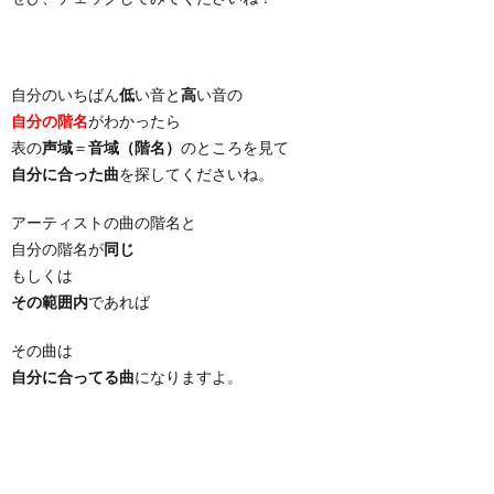
自分のいちばん
低
い音と
高
い音の
自分の階名
がわかったら
表の
声域
＝
音域（階名）
のところを見て
自分に合った曲
を探してくださいね。
アーティストの曲の階名と
自分の階名が
同じ
もしくは
その範囲内
であれば
その曲は
自分に合ってる曲
になりますよ。