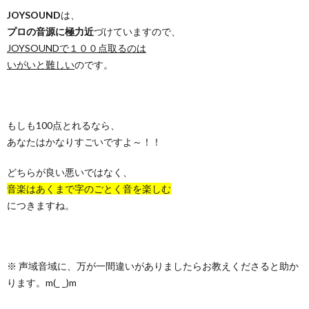
JOYSOUND
は、
プロの音源に極力近
づけていますので、
JOYSOUNDで１００点取るのは
いがいと難しい
のです。
もしも100点とれるなら、
あなたはかなりすごいですよ～！！
どちらが良い悪いではなく、
音楽はあくまで字のごとく音を楽しむ
につきますね。
※ 声域音域に、万が一間違いがありましたらお教えくださると助か
ります。m(_ _)m