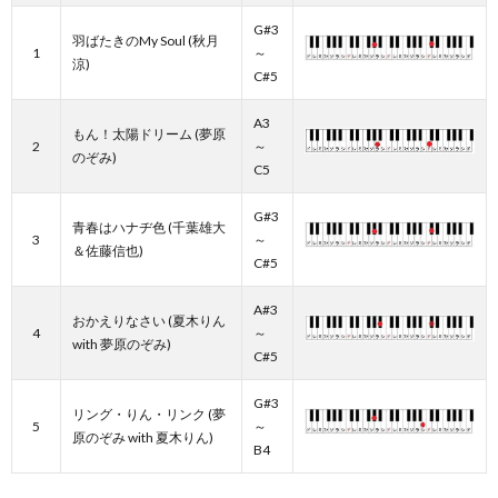
G#3
羽ばたきのMy Soul (秋月
1
～
涼)
C#5
A3
もん！太陽ドリーム (夢原
2
～
のぞみ)
C5
G#3
青春はハナヂ色 (千葉雄大
3
～
＆佐藤信也)
C#5
A#3
おかえりなさい (夏木りん
4
～
with 夢原のぞみ)
C#5
G#3
リング・りん・リンク (夢
5
～
原のぞみ with 夏木りん)
B4