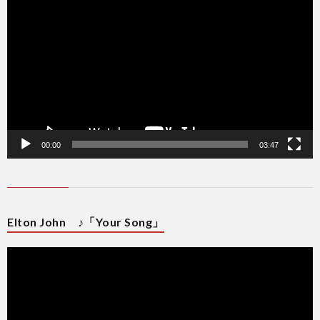
プ
レ
ー
ヤ
ー
00:00
03:47
Elton John ♪「Your Song」
動
画
プ
レ
ー
ヤ
ー