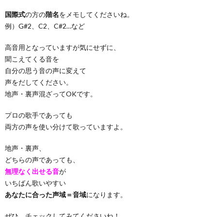
国際式
の方の
階名
をメモしてくださいね。
例）G#2、C2、C#2…など
高音用となっていますが気にせずに、
聞こえてくる音を
自分の思う音の声に変えて
声をだしてください。
地声・裏声混ざってOKです。
プロの歌手であっても
両方の声を使い分けて歌っていますよ。
地声・裏声、
どちらの声であっても、
無理なく出せる音
が
いちばん歌いやすい
あなたに合った声域＝音域
になります。
ぜひ、チェックしてみてくださいね！