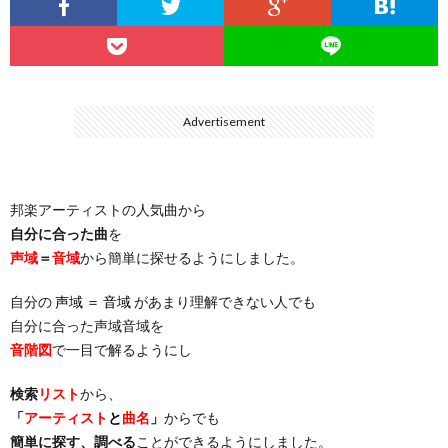
…
楽）
（You
ト
ス
リ
に
）
…
（邦
ト
ス
聴
Advertisement
）
楽
（洋
ト
く
邦楽アーティストの人気曲から
…
楽）
（You
曲・
自分に合った曲
を
声域
＝
音域
から簡単に探せるようにしました。
）
…
お
自分の
声域 ＝ 音域
があまり理解できない人でも
）
気
自分に合った声域音域を
音階図
で一目で解るようにし
に
検索
リスト
から、
「
アーティスト
と
曲名
」
からでも
入
簡単に探す、調べる
ことができるようにしました。