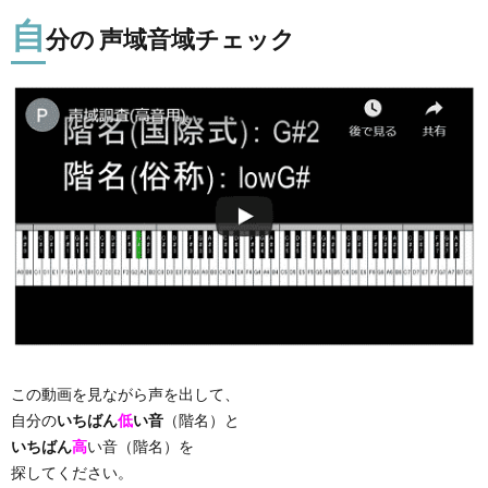
自
分の 声域音域チェック
この動画を見ながら声を出して、
自分の
いちばん
低
い音
（階名）と
いちばん
高
い音（階名）を
探してください。