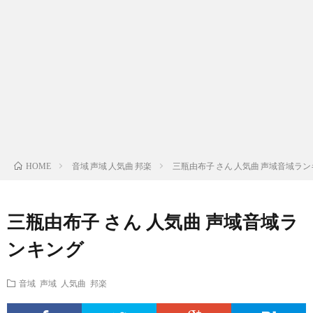
ス
ィ
テ
域
声
ト
ス
ィ
音
域
声
検
ト
ス
域
音
域
有
索
検
ト
別
域
音
名
リ
索
検
曲
別
域
人
音域 声域 人気曲 邦楽
三瓶由布子 さん 人気曲 声域音域ラ
HOME
ス
リ
索
検
曲
別
の
三瓶由布子 さん 人気曲 声域音域ラ
ト
ス
リ
索
検
曲
試
ンキング
（邦
ト
ス
リ
索
検
合
音域 声域 人気曲 邦楽
楽
（洋
ト
ス
リ
索
前