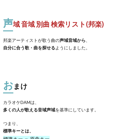
声
域 音域 別曲 検索リスト(邦楽)
邦楽アーティストが歌う曲の
声域音域から
、
自分に合う歌・曲を探せる
ようにしました。
お
まけ
カラオケDAMは、
多くの人が歌える音域声域
を基準にしています。
つまり、
標準キーとは、
標準キー ＝ 原曲キー