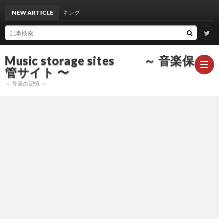
域声域 人気曲 ランキング
NEW ARTICLE
Music storage sites ～ 音楽保
管サイト 〜
～ 音楽の記憶 ～
ア
ー
ア
テ
ー
ア
ィ
テ
ー
声