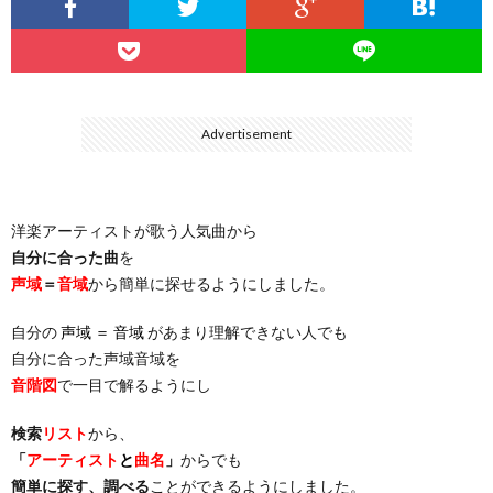
…
楽）
（You
ト
ス
リ
に
）
…
（邦
ト
ス
聴
Advertisement
）
楽
（洋
ト
く
洋楽アーティストが歌う人気曲から
…
楽）
（You
曲・
自分に合った曲
を
声域
＝
音域
から簡単に探せるようにしました。
）
…
お
自分の
声域 ＝ 音域
があまり理解できない人でも
）
気
自分に合った声域音域を
音階図
で一目で解るようにし
に
検索
リスト
から、
「
アーティスト
と
曲名
」
からでも
入
簡単に探す、調べる
ことができるようにしました。