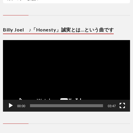
Billy Joel ♪「Honesty」誠実とは…という曲です
動
画
プ
レ
ー
ヤ
ー
00:00
03:47