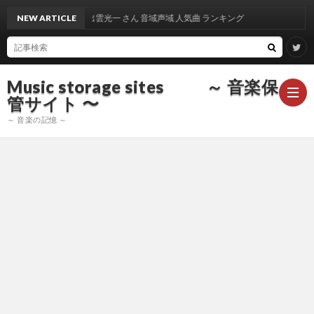
NEW ARTICLE
出雲光一 さん 音域声域 人気曲 ランキング
Music storage sites ～ 音楽保
管サイト 〜
～ 音楽の記憶 ～
ア
ー
ア
テ
ー
ア
ィ
テ
ー
声