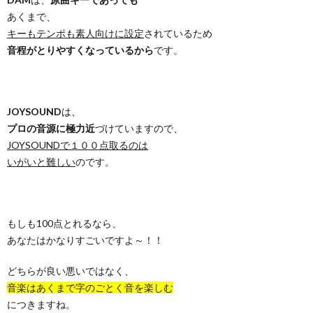
あくまで、
キーもテンポも素人向けに設定
されているため
音程がとりやすくなっているから
です。
JOYSOUND
は、
プロの音源に極力近
づけていますので、
JOYSOUNDで１００点取るのは
いがいと難しい
のです。
もしも100点とれるなら、
あなたはかなりすごいですよ～！！
どちらが良い悪いではなく、
音楽はあくまで字のごとく音を楽しむ
につきますね。