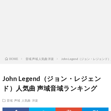
ス
ィ
テ
域
声
ト
ス
ィ
音
域
声
検
ト
ス
域
音
域
有
索
検
ト
別
域
音
名
リ
索
検
曲
別
域
人
音域 声域 人気曲 洋楽
John Legend（ジョン・レジェン
HOME
ス
リ
索
検
曲
別
の
John Legend（ジョン・レジェン
ト
ス
リ
索
検
曲
試
ド）人気曲 声域音域ランキング
（邦
ト
ス
リ
索
検
合
音域 声域 人気曲 洋楽
楽
（洋
ト
ス
リ
索
前