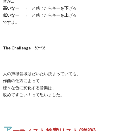
音が…
高い
なー → と感じたらキーを
下
げる
低い
なー → と感じたらキーを
上
げる
ですよ。
The Challenge !(^^)!
人の声域音域はだいたい決まっていても、
作曲の仕方によって
様々な色に変化する音楽は、
改めてすごい！って思いました。
ア
ーティスト検索リスト(洋楽)