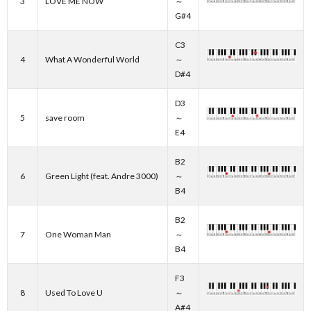
3
LOVE ME NOW
～
G#4
C3
4
What A Wonderful World
～
D#4
D3
5
save room
～
E4
B2
6
Green Light (feat. Andre 3000)
～
B4
B2
7
One Woman Man
～
B4
F3
8
Used To Love U
～
A#4