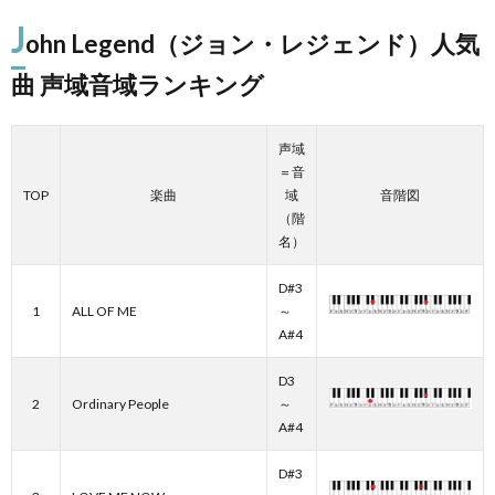
J
ohn Legend（ジョン・レジェンド）人気
曲 声域音域ランキング
声域
＝音
TOP
楽曲
域
音階図
（階
名）
D#3
1
ALL OF ME
～
A#4
D3
2
Ordinary People
～
A#4
D#3