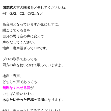
国際式
の方の
階名
をメモしてくださいね。
例）G#2、C2、C#2…など
高音用となっていますが気にせずに、
聞こえてくる音を
自分の思う音の声に変えて
声をだしてください。
地声・裏声混ざってOKです。
プロの歌手であっても
両方の声を使い分けて歌っていますよ。
地声・裏声、
どちらの声であっても、
無理なく出せる音
が
いちばん歌いやすい
あなたに合った声域＝音域
になります。
ぜひ、チェックしてみてくださいね！