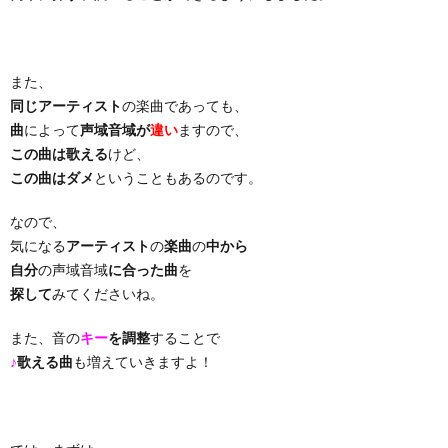
り
また、
曲・
同じアーティスト
の楽曲であっても、
曲
によって
声域音域が
違い
ますので、
勝
この曲は歌える
けど、
この曲はダメ
ということもあるのです。
負
なので、
気になる
アーティスト
の
楽曲
の
中から
曲
自分
の声域音域
に合った曲
を
探して
みてくださいね。
また、音の
キー
を調整
することで
♪
歌える曲
も増えていきますよ！