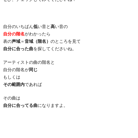
自分のいちばん
低
い音と
高
い音の
自分の階名
がわかったら
表の
声域
＝
音域（階名）
のところを見て
自分に合った曲
を探してくださいね。
アーティストの曲の階名と
自分の階名が
同じ
もしくは
その範囲内
であれば
その曲は
自分に合ってる曲
になりますよ。