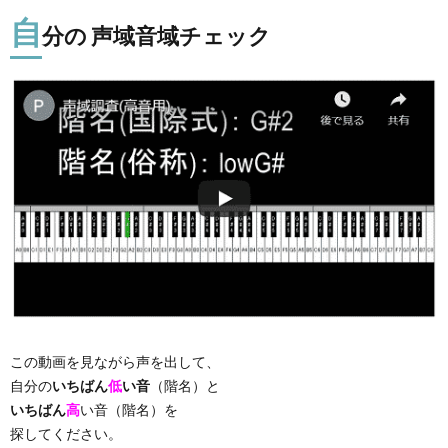
自
分の 声域音域チェック
この動画を見ながら声を出して、
自分の
いちばん
低
い音
（階名）と
いちばん
高
い音（階名）を
探してください。