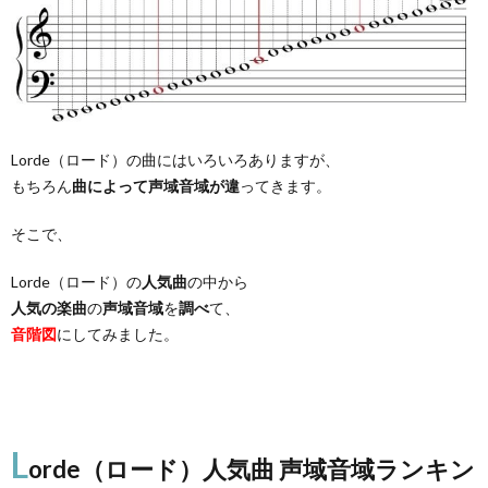
Lorde（ロード）の曲にはいろいろありますが、
もちろん
曲によって声域音域が違
ってきます。
そこで、
Lorde（ロード）の
人気曲
の中から
人気の楽曲
の
声域音域
を
調べ
て、
音階図
にしてみました。
L
orde（ロード）人気曲 声域音域ランキン