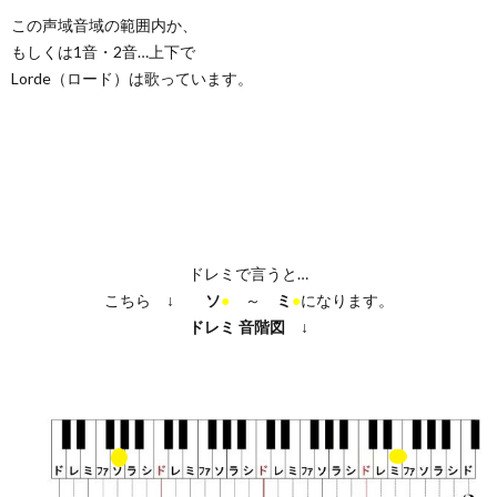
この声域音域の範囲内か、
もしくは1音・2音…上下で
Lorde（ロード）は歌っています。
ドレミで言うと…
こちら ↓
ソ
●
～
ミ
●
になります。
ドレミ
音階図
↓