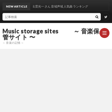
NEW ARTICLE
出雲光一 さん 音域声域 人気曲 ランキング
Music storage sites ～ 音楽保
管サイト 〜
～ 音楽の記憶 ～
ア
ー
ア
テ
ー
ア
ィ
テ
ー
声