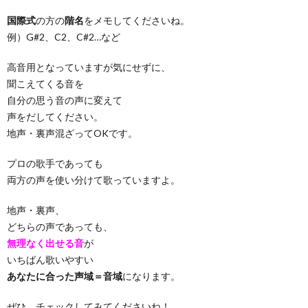
国際式
の方の
階名
をメモしてくださいね。
例）G#2、C2、C#2…など
高音用となっていますが気にせずに、
聞こえてくる音を
自分の思う音の声に変えて
声をだしてください。
地声・裏声混ざってOKです。
プロの歌手であっても
両方の声を使い分けて歌っていますよ。
地声・裏声、
どちらの声であっても、
無理なく出せる音
が
いちばん歌いやすい
あなたに合った声域＝音域
になります。
ぜひ、チェックしてみてくださいね！