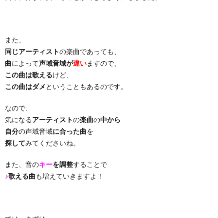
り
また、
曲・
同じアーティスト
の楽曲であっても、
曲
によって
声域音域が
違い
ますので、
勝
この曲は歌える
けど、
この曲はダメ
ということもあるのです。
負
なので、
気になる
アーティスト
の
楽曲
の
中から
曲
自分
の声域音域
に合った曲
を
探して
みてくださいね。
また、音の
キー
を調整
することで
♪
歌える曲
も増えていきますよ！