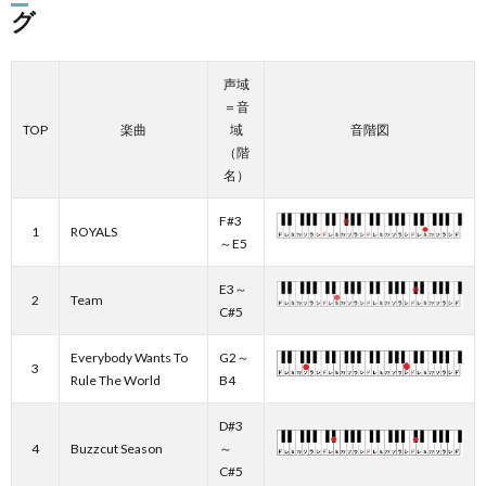
グ
声域
＝音
TOP
楽曲
域
音階図
（階
名）
F#3
1
ROYALS
～E5
E3～
2
Team
C#5
Everybody Wants To
G2～
3
Rule The World
B4
D#3
4
Buzzcut Season
～
C#5