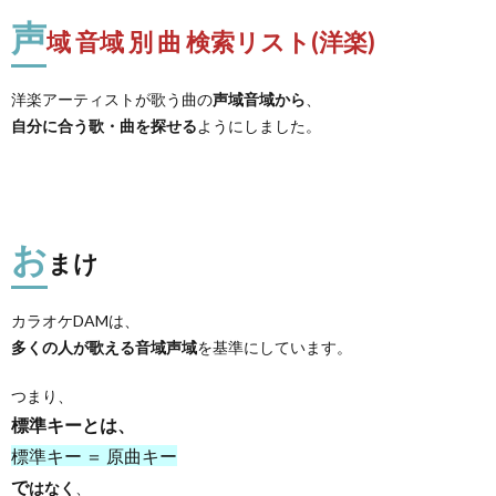
声
域 音域 別 曲 検索リスト(洋楽)
洋楽アーティストが歌う曲の
声域音域から
、
自分に合う歌・曲を探せる
ようにしました。
お
まけ
カラオケDAMは、
多くの人が歌える音域声域
を基準にしています。
つまり、
標準キーとは、
標準キー ＝ 原曲キー
で
はなく
、