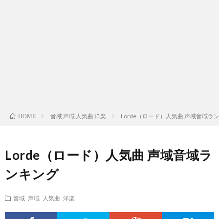
ス
ィ
テ
域
声
ト
ス
ィ
音
域
声
検
ト
ス
域
音
域
有
索
検
ト
別
域
音
名
リ
索
検
曲
別
域
人
音域 声域 人気曲 洋楽
Lorde（ロード）人気曲 声域音域ラ
HOME
ス
リ
索
検
曲
別
の
Lorde（ロード）人気曲 声域音域ラ
ト
ス
リ
索
検
曲
試
ンキング
（邦
ト
ス
リ
索
検
合
音域 声域 人気曲 洋楽
楽
（洋
ト
ス
リ
索
前