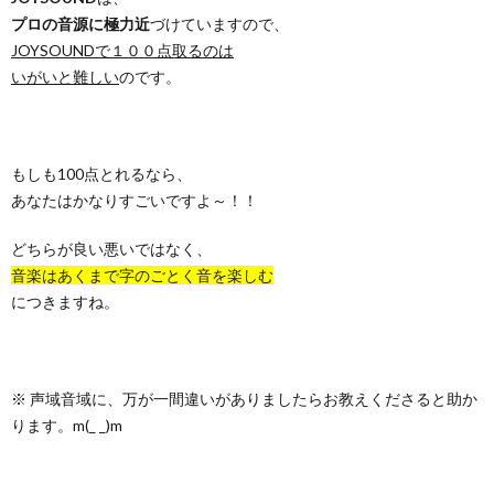
プロの音源に極力近
づけていますので、
JOYSOUNDで１００点取るのは
いがいと難しい
のです。
もしも100点とれるなら、
あなたはかなりすごいですよ～！！
どちらが良い悪いではなく、
音楽はあくまで字のごとく音を楽しむ
につきますね。
※ 声域音域に、万が一間違いがありましたらお教えくださると助か
ります。m(_ _)m