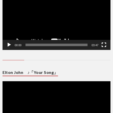
レ
ー
ヤ
ー
00:00
03:47
Elton John ♪「Your Song」
動
画
プ
レ
ー
ヤ
ー