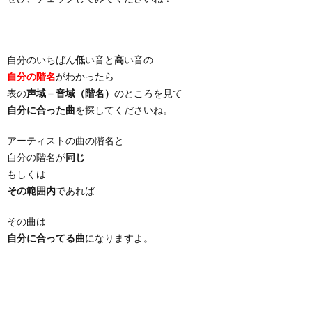
自分のいちばん
低
い音と
高
い音の
自分の階名
がわかったら
表の
声域
＝
音域（階名）
のところを見て
自分に合った曲
を探してくださいね。
アーティストの曲の階名と
自分の階名が
同じ
もしくは
その範囲内
であれば
その曲は
自分に合ってる曲
になりますよ。