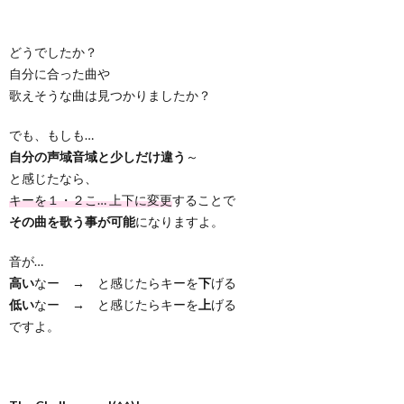
どうでしたか？
自分に合った曲や
歌えそうな曲は見つかりましたか？
でも、もしも…
自分の声域音域と少しだけ違う
～
と感じたなら、
キーを１・２こ… 上下に変更
することで
その曲を歌う事が可能
になりますよ。
音が…
高い
なー → と感じたらキーを
下
げる
低い
なー → と感じたらキーを
上
げる
ですよ。