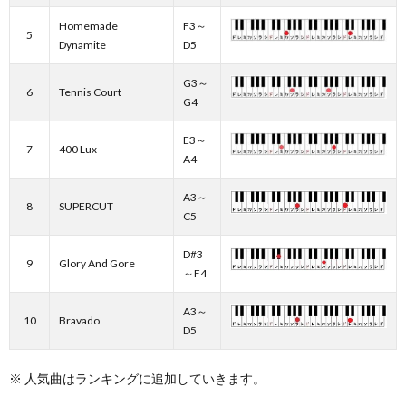
Homemade
F3～
5
Dynamite
D5
G3～
6
Tennis Court
G4
E3～
7
400 Lux
A4
A3～
8
SUPERCUT
C5
D#3
9
Glory And Gore
～F4
A3～
10
Bravado
D5
※ 人気曲はランキングに追加していきます。