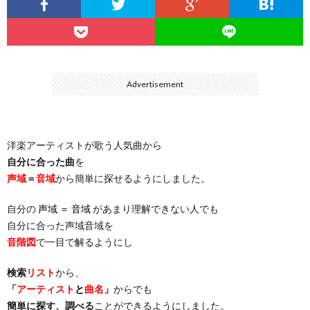
…
楽）
（You
ト
ス
リ
に
）
…
（邦
ト
ス
聴
Advertisement
）
楽
（洋
ト
く
洋楽アーティストが歌う人気曲から
…
楽）
（You
曲・
自分に合った曲
を
声域
＝
音域
から簡単に探せるようにしました。
）
…
お
自分の
声域 ＝ 音域
があまり理解できない人でも
）
気
自分に合った声域音域を
音階図
で一目で解るようにし
に
検索
リスト
から、
「
アーティスト
と
曲名
」
からでも
入
簡単に探す、調べる
ことができるようにしました。