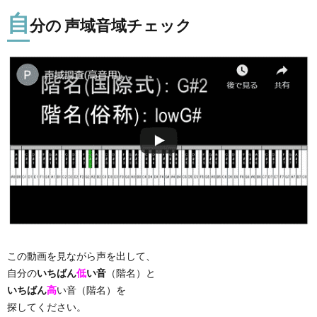
自
分の 声域音域チェック
この動画を見ながら声を出して、
自分の
いちばん
低
い音
（階名）と
いちばん
高
い音（階名）を
探してください。