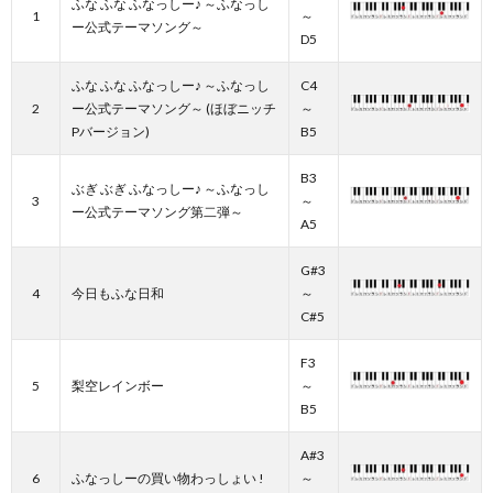
ふな ふな ふなっしー♪ ～ふなっし
1
～
ー公式テーマソング～
D5
ふな ふな ふなっしー♪ ～ふなっし
C4
2
ー公式テーマソング～ (ほぼニッチ
～
Pバージョン)
B5
B3
ぶぎ ぶぎ ふなっしー♪ ～ふなっし
3
～
ー公式テーマソング第二弾～
A5
G#3
4
今日もふな日和
～
C#5
F3
5
梨空レインボー
～
B5
A#3
6
ふなっしーの買い物わっしょい !
～