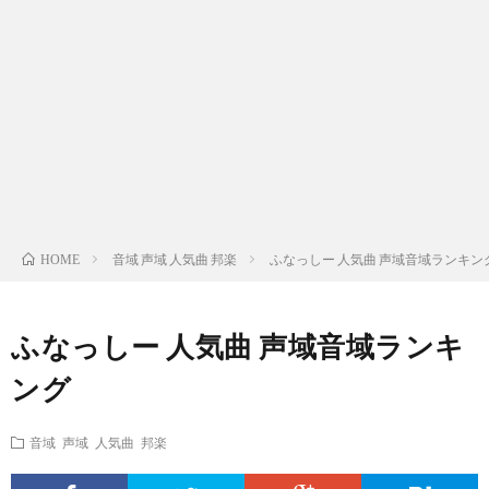
ス
ィ
テ
域
声
ト
ス
ィ
音
域
声
検
ト
ス
域
音
域
有
索
検
ト
別
域
音
名
リ
索
検
曲
別
域
人
音域 声域 人気曲 邦楽
ふなっしー 人気曲 声域音域ランキン
HOME
ス
リ
索
検
曲
別
の
ふなっしー 人気曲 声域音域ランキ
ト
ス
リ
索
検
曲
試
ング
（邦
ト
ス
リ
索
検
合
音域 声域 人気曲 邦楽
楽
（洋
ト
ス
リ
索
前