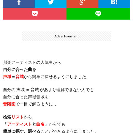
…
楽）
（You
ト
ス
リ
に
）
…
（邦
ト
ス
聴
Advertisement
）
楽
（洋
ト
く
邦楽アーティストの人気曲から
…
楽）
（You
曲・
自分に合った曲
を
声域
＝
音域
から簡単に探せるようにしました。
）
…
お
自分の
声域 ＝ 音域
があまり理解できない人でも
）
気
自分に合った声域音域を
音階図
で一目で解るようにし
に
検索
リスト
から、
「
アーティスト
と
曲名
」
からでも
入
簡単に探す、調べる
ことができるようにしました。