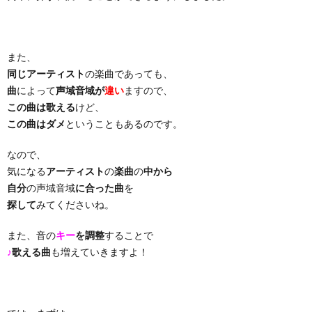
り
また、
曲・
同じアーティスト
の楽曲であっても、
曲
によって
声域音域が
違い
ますので、
勝
この曲は歌える
けど、
この曲はダメ
ということもあるのです。
負
なので、
気になる
アーティスト
の
楽曲
の
中から
曲
自分
の声域音域
に合った曲
を
探して
みてくださいね。
また、音の
キー
を調整
することで
♪
歌える曲
も増えていきますよ！