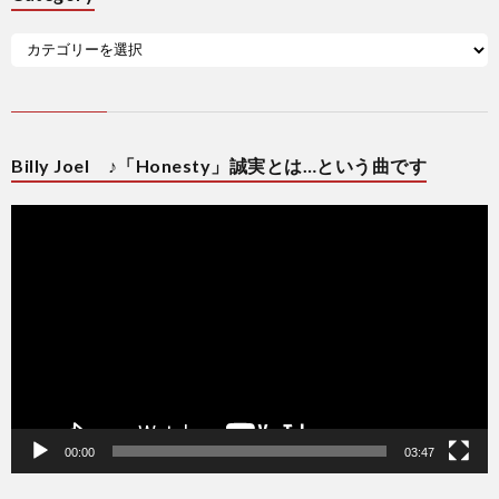
Billy Joel ♪「Honesty」誠実とは…という曲です
動
画
プ
レ
ー
ヤ
ー
00:00
03:47