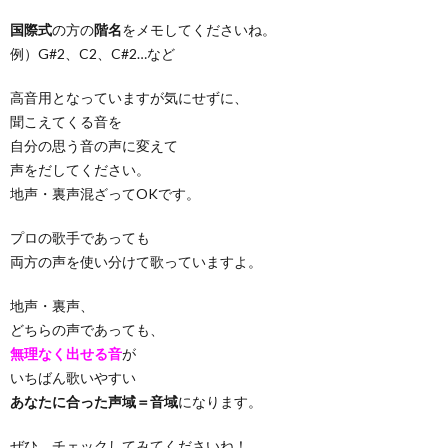
国際式
の方の
階名
をメモしてくださいね。
例）G#2、C2、C#2…など
高音用となっていますが気にせずに、
聞こえてくる音を
自分の思う音の声に変えて
声をだしてください。
地声・裏声混ざってOKです。
プロの歌手であっても
両方の声を使い分けて歌っていますよ。
地声・裏声、
どちらの声であっても、
無理なく出せる音
が
いちばん歌いやすい
あなたに合った声域＝音域
になります。
ぜひ、チェックしてみてくださいね！