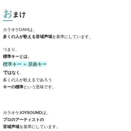
お
まけ
カラオケDAMは、
多くの人が歌える音域声域
を基準にしています。
つまり、
標準キーとは、
標準キー ＝ 原曲キー
で
はなく
、
多くの人が歌えるであろう
キーの標準
という意味です。
カラオケ
JOYSOUND
は、
プロのアーティストの
音域声域
を基準にしています。