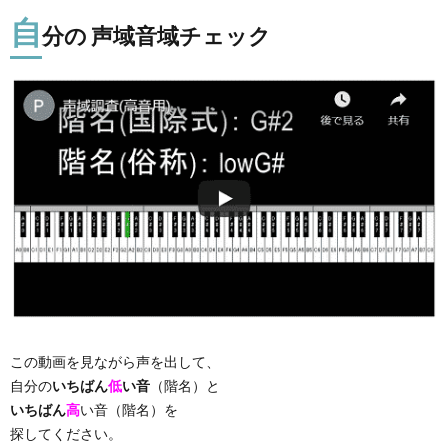
自
分の 声域音域チェック
この動画を見ながら声を出して、
自分の
いちばん
低
い音
（階名）と
いちばん
高
い音（階名）を
探してください。