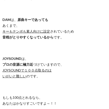
DAM
は、
原曲キーであっても
あくまで、
キーもテンポも素人向けに設定
されているため
音程がとりやすくなっているから
です。
JOYSOUND
は、
プロの音源に極力近
づけていますので、
JOYSOUNDで１００点取るのは
いがいと難しい
のです。
もしも100点とれるなら、
あなたはかなりすごいですよ～！！