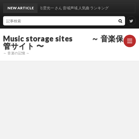
NEW ARTICLE
出雲光一 さん 音域声域 人気曲 ランキング
Music storage sites ～ 音楽保
管サイト 〜
～ 音楽の記憶 ～
ア
ー
ア
テ
ー
ア
ィ
テ
ー
声