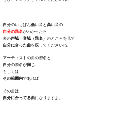
自分のいちばん
低
い音と
高
い音の
自分の階名
がわかったら
表の
声域
＝
音域（階名）
のところを見て
自分に合った曲
を探してくださいね。
アーティストの曲の階名と
自分の階名が
同じ
もしくは
その範囲内
であれば
その曲は
自分に合ってる曲
になりますよ。