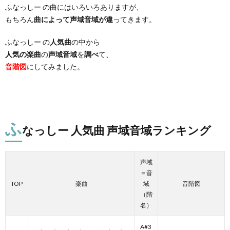
ふなっしー の曲にはいろいろありますが、
もちろん
曲によって声域音域が違
ってきます。
ふなっしー の
人気曲
の中から
人気の楽曲
の
声域音域
を
調べ
て、
音階図
にしてみました。
ふ
なっしー 人気曲 声域音域ランキング
声域
＝音
TOP
楽曲
域
音階図
（階
名）
A#3