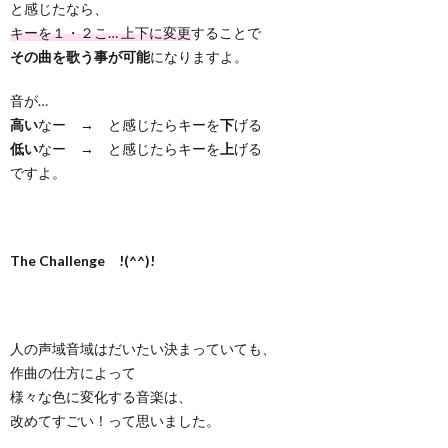
と感じたなら、
キーを１・２こ… 上下に変更
することで
その曲を歌う事が可能
になりますよ。
音が…
高い
なー → と感じたらキーを
下
げる
低い
なー → と感じたらキーを
上
げる
ですよ。
The Challenge !(^^)!
人の声域音域はだいたい決まっていても、
作曲の仕方によって
様々な色に変化する音楽は、
改めてすごい！って思いました。