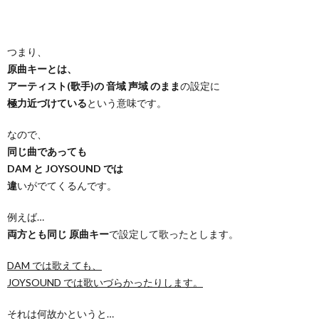
つまり、
原曲キーとは、
アーティスト(歌手)の 音域 声域 のまま
の設定に
極力近づけている
という意味です。
なので、
同じ曲であっても
DAM と JOYSOUND では
違
いがでてくるんです。
例えば…
両方とも同じ 原曲キー
で設定して歌ったとします。
DAM では歌えても、
JOYSOUND では歌いづらかったりします。
それは何故かというと…