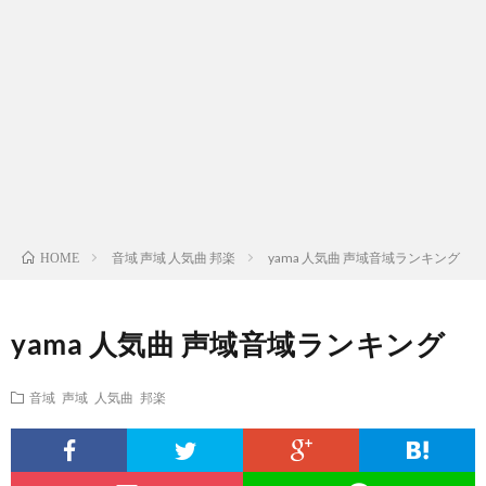
ス
ィ
テ
域
声
ト
ス
ィ
音
域
声
検
ト
ス
域
音
域
有
索
検
ト
別
域
音
名
リ
索
検
曲
別
域
人
音域 声域 人気曲 邦楽
yama 人気曲 声域音域ランキング
HOME
ス
リ
索
検
曲
別
の
yama 人気曲 声域音域ランキング
ト
ス
リ
索
検
曲
試
音域 声域 人気曲 邦楽
（邦
ト
ス
リ
索
検
合
楽
（洋
ト
ス
リ
索
前