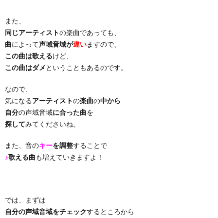
り
また、
同じアーティスト
の楽曲であっても、
曲
によって
声域音域が
違い
ますので、
曲・
この曲は歌える
けど、
この曲はダメ
ということもあるのです。
勝
なので、
負
気になる
アーティスト
の
楽曲
の
中から
自分
の声域音域
に合った曲
を
曲
探して
みてくださいね。
また、音の
キー
を調整
することで
♪
歌える曲
も増えていきますよ！
では、まずは
自分の声域音域をチェック
するところから