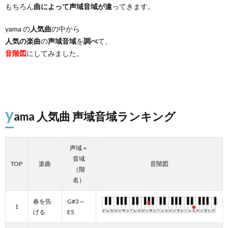
もちろん
曲によって声域音域が違
ってきます。
yama の
人気曲
の中から
人気の楽曲
の
声域音域
を
調べ
て、
音階図
にしてみました。
y
ama 人気曲 声域音域ランキング
声域＝
音域
TOP
楽曲
音階図
（階
名）
春を告
G#3～
1
げる
E5