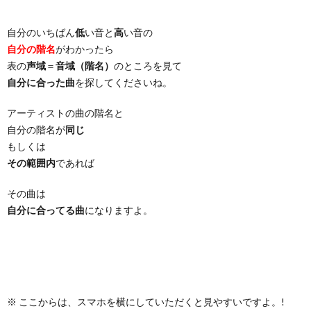
自分のいちばん
低
い音と
高
い音の
自分の階名
がわかったら
表の
声域
＝
音域（階名）
のところを見て
自分に合った曲
を探してくださいね。
アーティストの曲の階名と
自分の階名が
同じ
もしくは
その範囲内
であれば
その曲は
自分に合ってる曲
になりますよ。
※ ここからは、スマホを横にしていただくと見やすいですよ。!