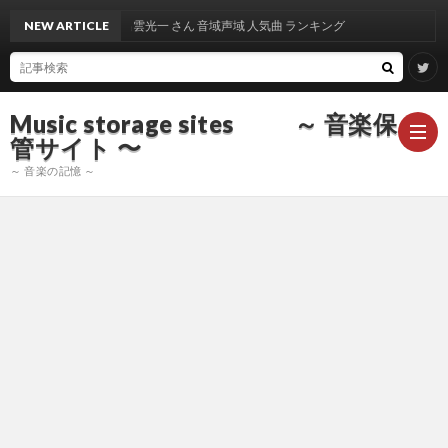
NEW ARTICLE
出雲光一 さん 音域声域 人気曲 ランキング
Music storage sites ～ 音楽保
管サイト 〜
～ 音楽の記憶 ～
ア
ー
ア
テ
ー
ア
ィ
テ
ー
声