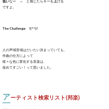
低い
なー → と感じたらキーを
上
げる
ですよ。
The Challenge !(^^)!
人の声域音域はだいたい決まっていても、
作曲の仕方によって
様々な色に変化する音楽は、
改めてすごい！って思いました。
ア
ーティスト検索リスト(邦楽)