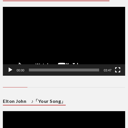
動
画
プ
レ
ー
ヤ
ー
00:00
03:47
Elton John ♪「Your Song」
動
画
プ
レ
ー