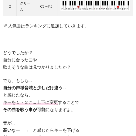
クリー
2
C3～F5
ム
※ 人気曲はランキングに追加していきます。
どうでしたか？
自分に合った曲や
歌えそうな曲は見つかりましたか？
でも、もしも…
自分の声域音域と少しだけ違う
～
と感じたなら、
キーを１・２こ… 上下に変更
することで
その曲を歌う事が可能
になりますよ。
音が…
高い
なー → と感じたらキーを
下
げる