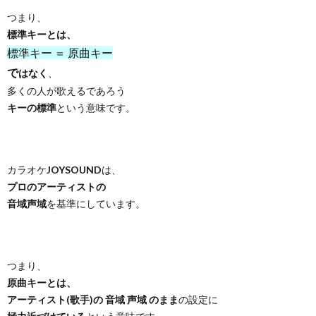
つまり、
標準キーとは、
標準キー ＝ 原曲キー
で
はなく
、
多くの人が歌えるであろう
キーの標準
という意味です。
カラオケ
JOYSOUND
は、
プロのアーティストの
音域声域
を基準にしています。
つまり、
原曲キーとは、
アーティスト(歌手)の 音域 声域 のまま
の設定に