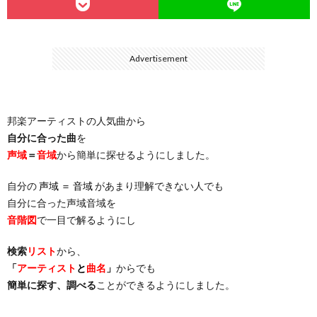
…
楽）
（You
ト
ス
リ
に
Advertisement
）
…
（邦
ト
ス
聴
）
楽
（洋
ト
く
邦楽アーティストの人気曲から
自分に合った曲
を
…
楽）
（You
曲・
声域
＝
音域
から簡単に探せるようにしました。
自分の
声域 ＝ 音域
があまり理解できない人でも
）
…
お
自分に合った声域音域を
音階図
で一目で解るようにし
）
気
検索
リスト
から、
に
「
アーティスト
と
曲名
」
からでも
簡単に探す、調べる
ことができるようにしました。
入