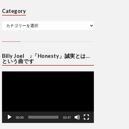
Category
Billy Joel ♪「Honesty」誠実とは…
という曲です
動
画
プ
レ
ー
ヤ
ー
00:00
03:47