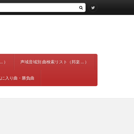
… ）
声域音域別 曲検索リスト（邦楽 … ）
気に入り曲・勝負曲