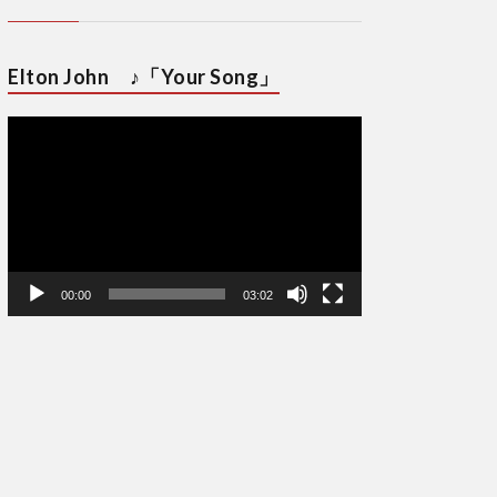
Elton John ♪「Your Song」
動
画
プ
レ
ー
ヤ
ー
00:00
03:02