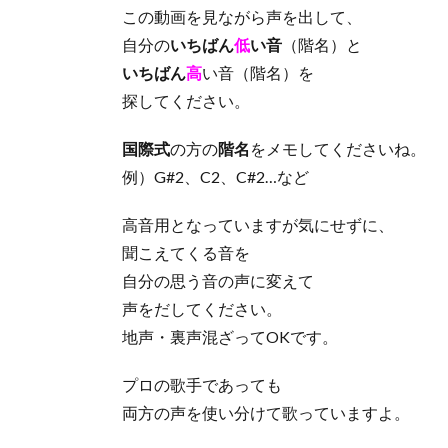
この動画を見ながら声を出して、
自分の
いちばん
低
い音
（階名）と
いちばん
高
い音（階名）を
探してください。
国際式
の方の
階名
をメモしてくださいね。
例）G#2、C2、C#2…など
高音用となっていますが気にせずに、
聞こえてくる音を
自分の思う音の声に変えて
声をだしてください。
地声・裏声混ざってOKです。
プロの歌手であっても
両方の声を使い分けて歌っていますよ。