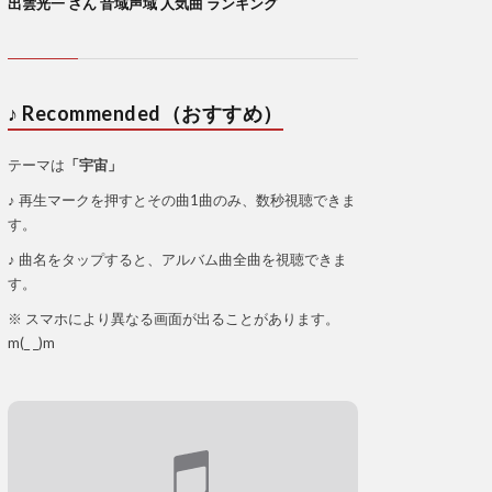
出雲光一 さん 音域声域 人気曲 ランキング
♪ Recommended（おすすめ）
テーマは
「宇宙」
♪ 再生マークを押すとその曲1曲のみ、数秒視聴できま
す。
♪ 曲名をタップすると、アルバム曲全曲を視聴できま
す。
※ スマホにより異なる画面が出ることがあります。
m(_ _)m