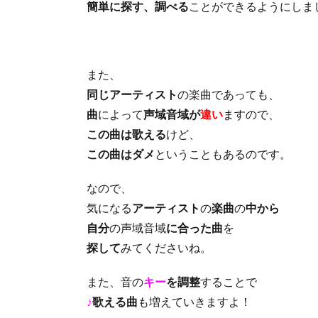
簡単に探す、調べる
ことができるようにしま
また、
同じアーティスト
の楽曲であっても、
曲
によって
声域音域が
違い
ますので、
この曲は歌える
けど、
この曲はダメ
ということもあるのです。
なので、
気になる
アーティスト
の
楽曲
の
中から
自分
の声域音域
に合った曲
を
探して
みてくださいね。
また、音の
キー
を調整
することで
♪
歌える曲
も増えていきますよ！