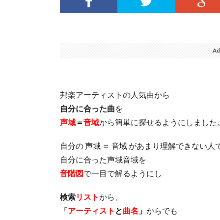
Ad
邦楽アーティストの人気曲から
自分に合った曲
を
声域
＝
音域
から簡単に探せるようにしました
自分の
声域 ＝ 音域
があまり理解できない人
自分に合った声域音域を
音階図
で一目で解るようにし
検索
リスト
から、
「
アーティスト
と
曲名
」
からでも