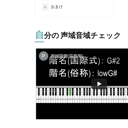
おまけ
6.
自
分の 声域音域チェック