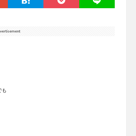
vertisement
。
でも