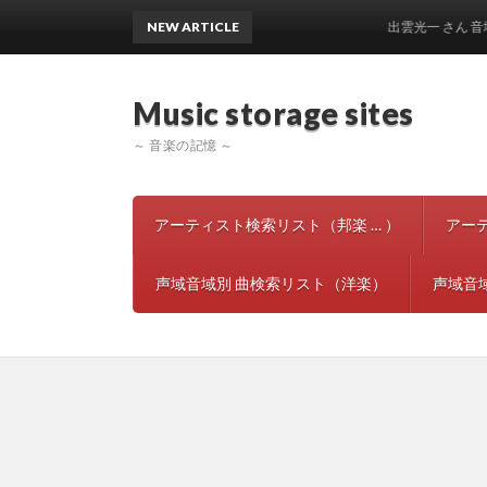
NEW ARTICLE
出雲光一 さん 音域声域
Music storage si
～ 音楽の記憶 ～
アーティスト検索リスト（邦楽 … ）
アー
声域音域別 曲検索リスト（洋楽）
声域音域