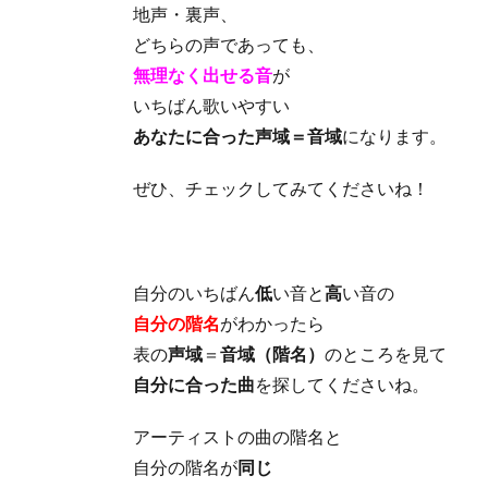
地声・裏声、
どちらの声であっても、
無理なく出せる音
が
いちばん歌いやすい
あなたに合った声域＝音域
になります。
ぜひ、チェックしてみてくださいね！
自分のいちばん
低
い音と
高
い音の
自分の階名
がわかったら
表の
声域
＝
音域（階名）
のところを見て
自分に合った曲
を探してくださいね。
アーティストの曲の階名と
自分の階名が
同じ