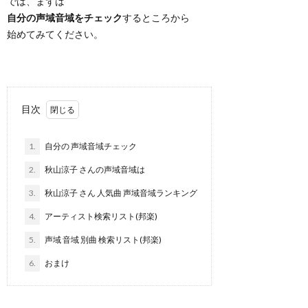
では、まずは
自分の声域音域をチェック
するところから
始めてみてください。
目次
1.
自分の 声域音域チェック
2.
秋山涼子 さんの声域音域は
3.
秋山涼子 さん 人気曲 声域音域ランキング
4.
アーティスト検索リスト(邦楽)
5.
声域 音域 別曲 検索リスト(邦楽)
6.
おまけ