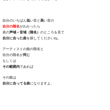
自分のいちばん
低
い音と
高
い音の
自分の階名
がわかったら
表の
声域
＝
音域（階名）
のところを見て
自分に合った曲
を探してくださいね。
アーティストの曲の階名と
自分の階名が
同じ
もしくは
その範囲内
であれば
その曲は
自分に合ってる曲
になりますよ。