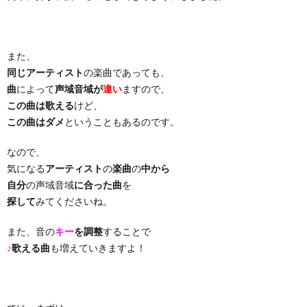
り
また、
曲・
同じアーティスト
の楽曲であっても、
曲
によって
声域音域が
違い
ますので、
勝
この曲は歌える
けど、
この曲はダメ
ということもあるのです。
負
なので、
気になる
アーティスト
の
楽曲
の
中から
曲
自分
の声域音域
に合った曲
を
探して
みてくださいね。
また、音の
キー
を調整
することで
♪
歌える曲
も増えていきますよ！