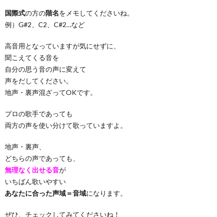
国際式
の方の
階名
をメモしてくださいね。
例）G#2、C2、C#2…など
高音用となっていますが気にせずに、
聞こえてくる音を
自分の思う音の声に変えて
声をだしてください。
地声・裏声混ざってOKです。
プロの歌手であっても
両方の声を使い分けて歌っていますよ。
地声・裏声、
どちらの声であっても、
無理なく出せる音
が
いちばん歌いやすい
あなたに合った声域＝音域
になります。
ぜひ、チェックしてみてくださいね！