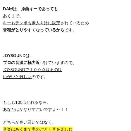
DAM
は、
原曲キーであっても
あくまで、
キーもテンポも素人向けに設定
されているため
音程がとりやすくなっているから
です。
JOYSOUND
は、
プロの音源に極力近
づけていますので、
JOYSOUNDで１００点取るのは
いがいと難しい
のです。
もしも100点とれるなら、
あなたはかなりすごいですよ～！！
どちらが良い悪いではなく、
音楽はあくまで字のごとく音を楽しむ