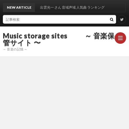
NEW ARTICLE
出雲光一 さん 音域声域 人気曲 ランキング
Music storage sites ～ 音楽保
管サイト 〜
～ 音楽の記憶 ～
ア
ー
ア
テ
ー
ア
ィ
テ
ー
声