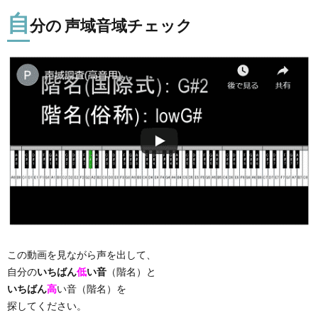
自
分の 声域音域チェック
この動画を見ながら声を出して、
自分の
いちばん
低
い音
（階名）と
いちばん
高
い音（階名）を
探してください。