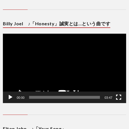
Billy Joel ♪「Honesty」誠実とは…という曲です
動
画
プ
レ
ー
ヤ
ー
00:00
03:47
Elton John ♪「Your Song」