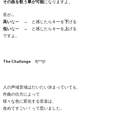
その曲を歌う事が可能
になりますよ。
音が…
高い
なー → と感じたらキーを
下
げる
低い
なー → と感じたらキーを
上
げる
ですよ。
The Challenge !(^^)!
人の声域音域はだいたい決まっていても、
作曲の仕方によって
様々な色に変化する音楽は、
改めてすごい！って思いました。