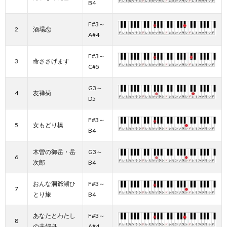
B4
F#3～
2
酒場恋
A#4
F#3～
3
命ささげます
C#5
G3～
4
友禅菊
D5
F#3～
5
女もどり橋
B4
木曽の御岳・岳
G3～
6
次郎
B4
おんな洞爺湖ひ
F#3～
7
とり旅
B4
あなたとわたし
F#3～
8
の夫婦舟
A#4