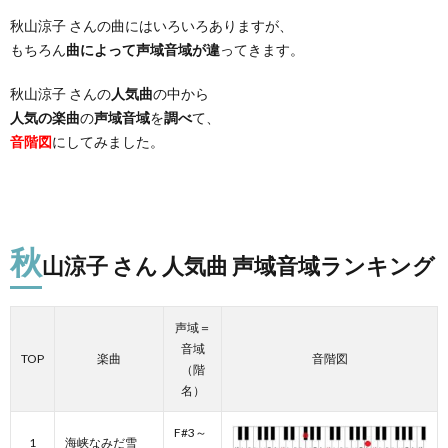
秋山涼子 さんの曲にはいろいろありますが、
もちろん
曲によって声域音域が違
ってきます。
秋山涼子 さんの
人気曲
の中から
人気の楽曲
の
声域音域
を
調べ
て、
音階図
にしてみました。
秋
山涼子 さん 人気曲 声域音域ランキング
声域＝
音域
TOP
楽曲
音階図
（階
名）
F#3～
1
海峡なみだ雪