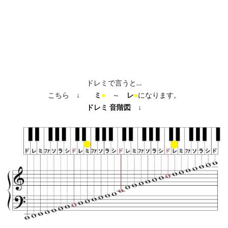
ドレミで言うと…
こちら ↓
ミ
●
～
レ
●
になります。
ドレミ
音階図
↓