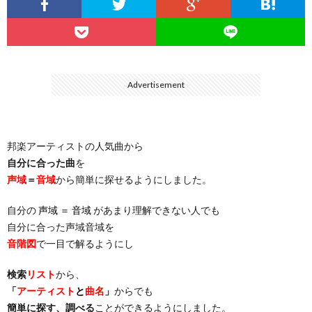
…
楽）
（You
ト
ス
リ
に
）
…
（邦
ト
ス
聴
Advertisement
）
楽
（洋
ト
く
邦楽アーティストの人気曲から
…
楽）
（You
曲・
自分に合った曲
を
声域
＝
音域
から簡単に探せるようにしました。
）
…
お
自分の
声域 ＝ 音域
があまり理解できない人でも
）
気
自分に合った声域音域を
音階図
で一目で解るようにし
に
検索
リスト
から、
「
アーティスト
と
曲名
」
からでも
入
簡単に探す、調べる
ことができるようにしました。