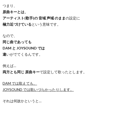
つまり、
原曲キーとは、
アーティスト(歌手)の 音域 声域 のまま
の設定に
極力近づけている
という意味です。
なので、
同じ曲であっても
DAM と JOYSOUND では
違
いがでてくるんです。
例えば…
両方とも同じ 原曲キー
で設定して歌ったとします。
DAM では歌えても、
JOYSOUND では歌いづらかったりします。
それは何故かというと…