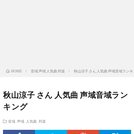
ス
ィ
テ
域
声
ト
ス
ィ
音
域
声
検
ト
ス
域
音
域
有
索
検
ト
別
域
音
名
リ
索
検
曲
別
域
人
音域 声域 人気曲 邦楽
秋山涼子 さん 人気曲 声域音域ランキ
HOME
ス
リ
索
検
曲
別
の
秋山涼子 さん 人気曲 声域音域ラン
ト
ス
リ
索
検
曲
試
キング
（邦
ト
ス
リ
索
検
合
音域 声域 人気曲 邦楽
楽
（洋
ト
ス
リ
索
前