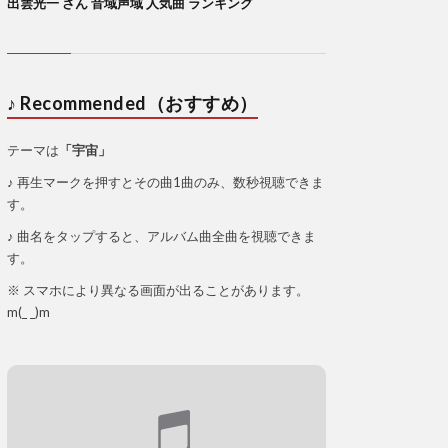
出雲光一 さん 音域声域 人気曲 ランキング
♪ Recommended（おすすめ）
テーマは
「宇宙」
♪ 再生マークを押すとその曲1曲のみ、数秒視聴できま
す。
♪ 曲名をタップすると、アルバム曲全曲を視聴できま
す。
※ スマホにより異なる画面が出ることがあります。
m(_ _)m