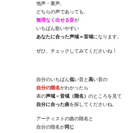
地声・裏声、
どちらの声であっても、
無理なく出せる音
が
いちばん歌いやすい
あなたに合った声域＝音域
になります。
ぜひ、チェックしてみてくださいね！
自分のいちばん
低
い音と
高
い音の
自分の階名
がわかったら
表の
声域
＝
音域（階名）
のところを見て
自分に合った曲
を探してくださいね。
アーティストの曲の階名と
自分の階名が
同じ