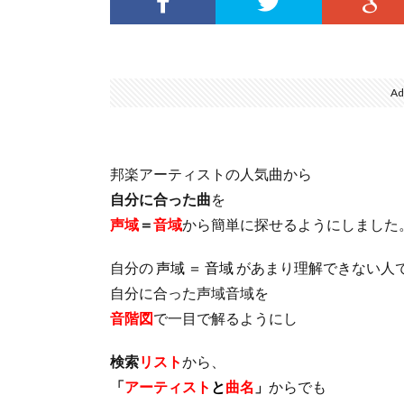
Ad
邦楽アーティストの人気曲から
自分に合った曲
を
声域
＝
音域
から簡単に探せるようにしました
自分の
声域 ＝ 音域
があまり理解できない人
自分に合った声域音域を
音階図
で一目で解るようにし
検索
リスト
から、
「
アーティスト
と
曲名
」
からでも