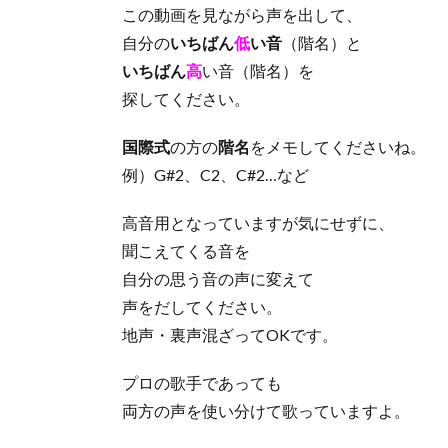
この動画を見ながら声を出して、
自分の
いちばん
低
い音
（階名）と
いちばん
高
い音（階名）を
探してください。
国際式
の方の
階名
をメモしてくださいね。
例）G#2、C2、C#2…など
高音用となっていますが気にせずに、
聞こえてくる音を
自分の思う音の声に変えて
声をだしてください。
地声・裏声混ざってOKです。
プロの歌手であっても
両方の声を使い分けて歌っていますよ。