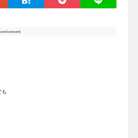
vertisement
。
でも