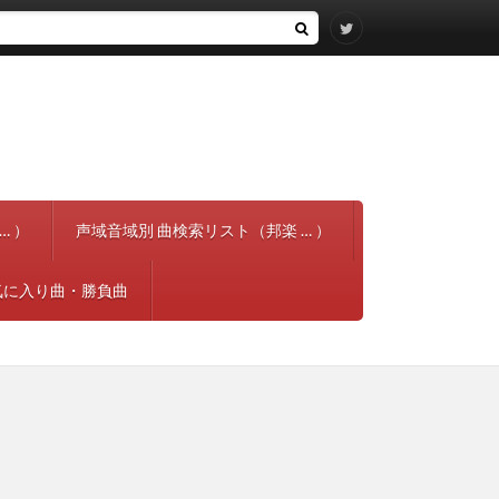
… ）
声域音域別 曲検索リスト（邦楽 … ）
気に入り曲・勝負曲