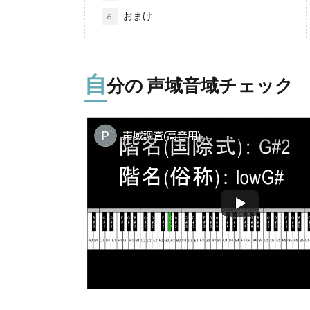
おまけ
6.
自
分の 声域音域チェック