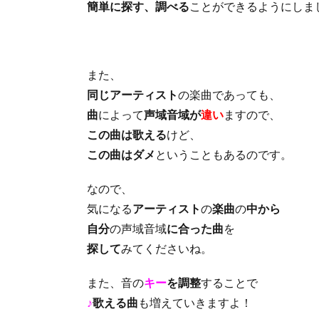
簡単に探す、調べる
ことができるようにしま
また、
同じアーティスト
の楽曲であっても、
曲
によって
声域音域が
違い
ますので、
この曲は歌える
けど、
この曲はダメ
ということもあるのです。
なので、
気になる
アーティスト
の
楽曲
の
中から
自分
の声域音域
に合った曲
を
探して
みてくださいね。
また、音の
キー
を調整
することで
♪
歌える曲
も増えていきますよ！