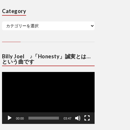
Category
Billy Joel ♪「Honesty」誠実とは…
という曲です
動
画
プ
レ
ー
ヤ
ー
00:00
03:47