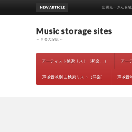
NEW ARTICLE
出雲光一 さん 音域声域 人
Music storage si
～ 音楽の記憶 ～
アーティスト検索リスト（邦楽 … ）
アー
声域音域別 曲検索リスト（洋楽）
声域音域