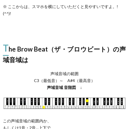
※ ここからは、スマホを横にしていただくと見やすいですよ。!
(^^)!
T
he Brow Beat（ザ・ブロウビート）の声
域音域は
声域音域の範囲
C3（最低音）～ A#4（最高音）
声域音域
音階図
↓
この声域音域の範囲内か、
もしくは1音・2音…上下で