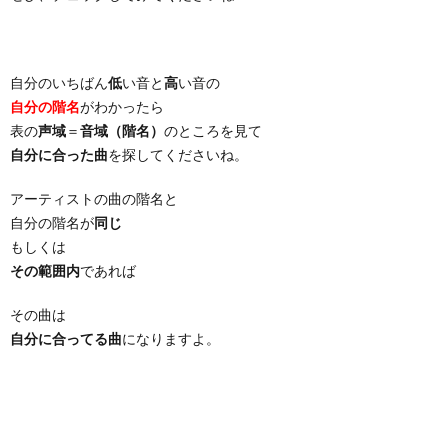
自分のいちばん
低
い音と
高
い音の
自分の階名
がわかったら
表の
声域
＝
音域（階名）
のところを見て
自分に合った曲
を探してくださいね。
アーティストの曲の階名と
自分の階名が
同じ
もしくは
その範囲内
であれば
その曲は
自分に合ってる曲
になりますよ。