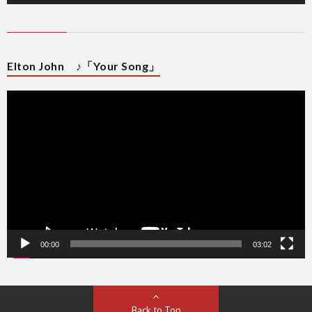
Elton John ♪「Your Song」
動
画
プ
レ
ー
ヤ
ー
00:00
03:02
Back to Top