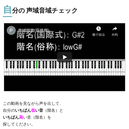
自
分の 声域音域チェック
この動画を見ながら声を出して、
自分の
いちばん
低
い音
（階名）と
いちばん
高
い音（階名）を
探してください。