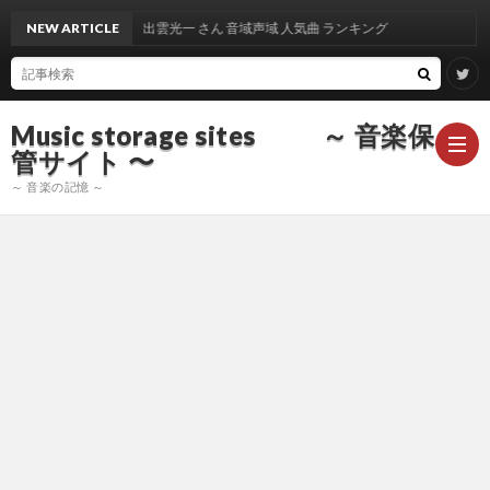
NEW ARTICLE
出雲光一 さん 音域声域 人気曲 ランキング
Music storage sites ～ 音楽保
管サイト 〜
～ 音楽の記憶 ～
ア
ー
ア
テ
ー
ア
ィ
テ
ー
声