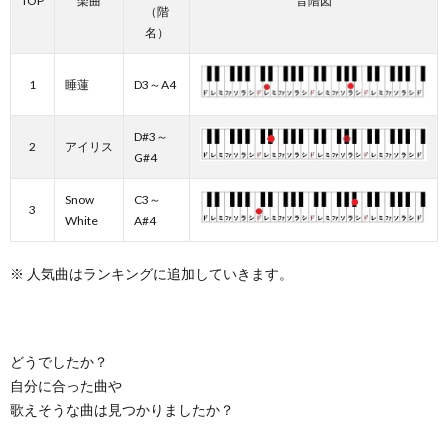
TOP
楽曲
音階図
（階
名）
1
睡蓮
D3～A4
D#3～
2
アイリス
G#4
Snow
C3～
3
White
A#4
※ 人気曲はランキングに追加していきます。
どうでしたか？
自分に合った曲や
歌えそうな曲は見つかりましたか？