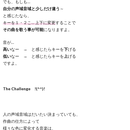
でも、もしも…
自分の声域音域と少しだけ違う
～
と感じたなら、
キーを１・２こ… 上下に変更
することで
その曲を歌う事が可能
になりますよ。
音が…
高い
なー → と感じたらキーを
下
げる
低い
なー → と感じたらキーを
上
げる
ですよ。
The Challenge !(^^)!
人の声域音域はだいたい決まっていても、
作曲の仕方によって
様々な色に変化する音楽は、