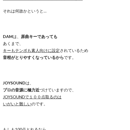
それは何故かというと…
DAM
は、
原曲キーであっても
あくまで、
キーもテンポも素人向けに設定
されているため
音程がとりやすくなっているから
です。
JOYSOUND
は、
プロの音源に極力近
づけていますので、
JOYSOUNDで１００点取るのは
いがいと難しい
のです。
もしも100点とれるなら、