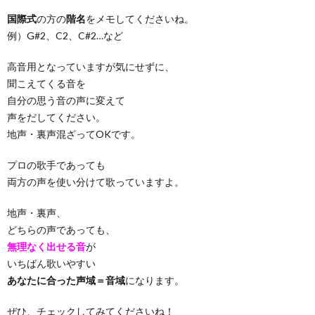
国際式
の方の
階名
をメモしてくださいね。
例）G#2、C2、C#2…など
高音用となっていますが気にせずに、
聞こえてくる音を
自分の思う音の声に変えて
声をだしてください。
地声・裏声混ざってOKです。
プロの歌手であっても
両方の声を使い分けて歌っていますよ。
地声・裏声、
どちらの声であっても、
無理なく出せる音
が
いちばん歌いやすい
あなたに合った声域＝音域
になります。
ぜひ、チェックしてみてくださいね！