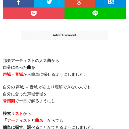
…
楽）
（You
ト
ス
リ
に
）
…
（邦
ト
ス
聴
Advertisement
）
楽
（洋
ト
く
邦楽アーティストの人気曲から
…
楽）
（You
曲・
自分に合った曲
を
声域
＝
音域
から簡単に探せるようにしました。
）
…
お
自分の
声域 ＝ 音域
があまり理解できない人でも
）
気
自分に合った声域音域を
音階図
で一目で解るようにし
に
検索
リスト
から、
「
アーティスト
と
曲名
」
からでも
入
簡単に探す、調べる
ことができるようにしました。