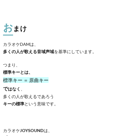
お
まけ
カラオケDAMは、
多くの人が歌える音域声域
を基準にしています。
つまり、
標準キーとは、
標準キー ＝ 原曲キー
で
はなく
、
多くの人が歌えるであろう
キーの標準
という意味です。
カラオケ
JOYSOUND
は、