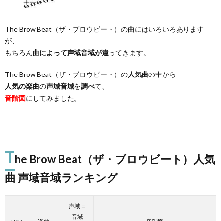
The Brow Beat（ザ・ブロウビート）の曲にはいろいろあります
が、
もちろん
曲によって声域音域が違
ってきます。
The Brow Beat（ザ・ブロウビート）の
人気曲
の中から
人気の楽曲
の
声域音域
を
調べ
て、
音階図
にしてみました。
T
he Brow Beat（ザ・ブロウビート）人気
曲 声域音域ランキング
声域＝
音域