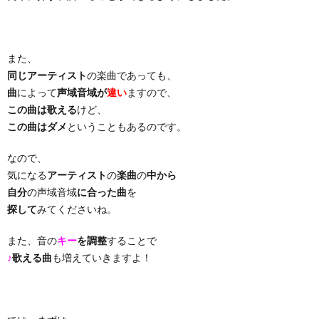
り
また、
曲・
同じアーティスト
の楽曲であっても、
曲
によって
声域音域が
違い
ますので、
勝
この曲は歌える
けど、
この曲はダメ
ということもあるのです。
負
なので、
気になる
アーティスト
の
楽曲
の
中から
曲
自分
の声域音域
に合った曲
を
探して
みてくださいね。
また、音の
キー
を調整
することで
♪
歌える曲
も増えていきますよ！