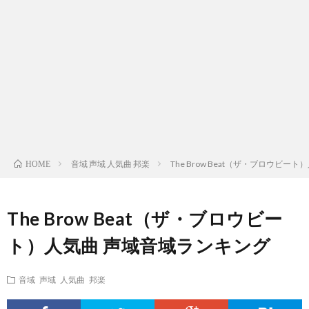
ス
ィ
テ
域
声
ト
ス
ィ
音
域
声
検
ト
ス
域
音
域
有
索
検
ト
別
域
音
名
リ
索
検
曲
別
域
人
音域 声域 人気曲 邦楽
The Brow Beat（ザ・ブロウビ
HOME
ス
リ
索
検
曲
別
の
The Brow Beat（ザ・ブロウビー
ト
ス
リ
索
検
曲
試
ト）人気曲 声域音域ランキング
（邦
ト
ス
リ
索
検
合
音域 声域 人気曲 邦楽
楽
（洋
ト
ス
リ
索
前