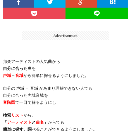
…
楽）
（You
ト
ス
リ
に
）
…
（邦
ト
ス
聴
Advertisement
）
楽
（洋
ト
く
邦楽アーティストの人気曲から
…
楽）
（You
曲・
自分に合った曲
を
声域
＝
音域
から簡単に探せるようにしました。
）
…
お
自分の
声域 ＝ 音域
があまり理解できない人でも
）
気
自分に合った声域音域を
音階図
で一目で解るようにし
に
検索
リスト
から、
「
アーティスト
と
曲名
」
からでも
入
簡単に探す、調べる
ことができるようにしました。