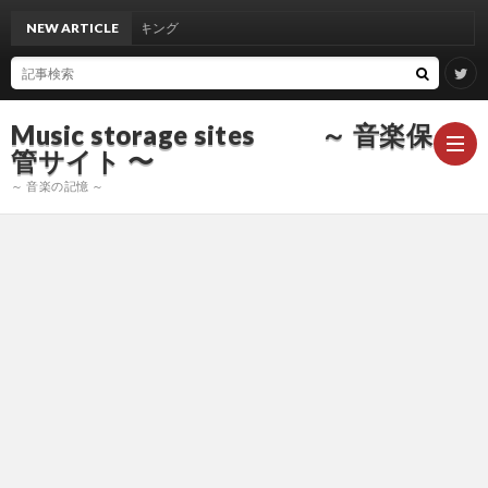
域声域 人気曲 ランキング
NEW ARTICLE
Music storage sites ～ 音楽保
管サイト 〜
～ 音楽の記憶 ～
ア
ー
ア
テ
ー
ア
ィ
テ
ー
声