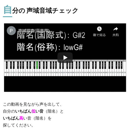
自
分の 声域音域チェック
この動画を見ながら声を出して、
自分の
いちばん
低
い音
（階名）と
いちばん
高
い音（階名）を
探してください。