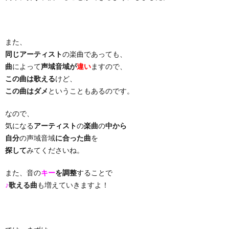
り
また、
曲・
同じアーティスト
の楽曲であっても、
曲
によって
声域音域が
違い
ますので、
勝
この曲は歌える
けど、
この曲はダメ
ということもあるのです。
負
なので、
気になる
アーティスト
の
楽曲
の
中から
曲
自分
の声域音域
に合った曲
を
探して
みてくださいね。
また、音の
キー
を調整
することで
♪
歌える曲
も増えていきますよ！