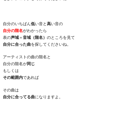
自分のいちばん
低
い音と
高
い音の
自分の階名
がわかったら
表の
声域
＝
音域（階名）
のところを見て
自分に合った曲
を探してくださいね。
アーティストの曲の階名と
自分の階名が
同じ
もしくは
その範囲内
であれば
その曲は
自分に合ってる曲
になりますよ。