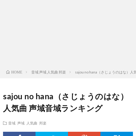
ス
ィ
テ
域
声
ト
ス
ィ
音
域
声
検
ト
ス
域
音
域
有
索
検
ト
別
域
音
名
リ
索
検
曲
別
域
人
音域 声域 人気曲 邦楽
sajou no hana（さじょうのはな
HOME
ス
リ
索
検
曲
別
の
sajou no hana（さじょうのはな）
ト
ス
リ
索
検
曲
試
人気曲 声域音域ランキング
（邦
ト
ス
リ
索
検
合
音域 声域 人気曲 邦楽
楽
（洋
ト
ス
リ
索
前