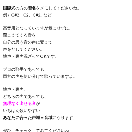
国際式
の方の
階名
をメモしてくださいね。
例）G#2、C2、C#2…など
高音用となっていますが気にせずに、
聞こえてくる音を
自分の思う音の声に変えて
声をだしてください。
地声・裏声混ざってOKです。
プロの歌手であっても
両方の声を使い分けて歌っていますよ。
地声・裏声、
どちらの声であっても、
無理なく出せる音
が
いちばん歌いやすい
あなたに合った声域＝音域
になります。
ぜひ、チェックしてみてくださいね！