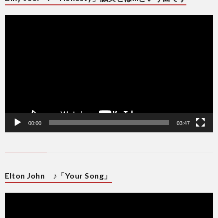
動
画
プ
レ
ー
ヤ
ー
00:00
03:47
Elton John ♪「Your Song」
動
画
プ
レ