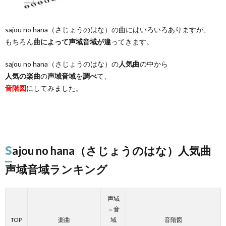
sajou no hana（さじょうのはな）の曲にはいろいろありますが、
もちろん
曲によって声域音域が違
ってきます。
sajou no hana（さじょうのはな）の
人気曲
の中から
人気の楽曲
の
声域音域
を
調べ
て、
音階図
にしてみました。
s
ajou no hana（さじょうのはな）人気曲
声域音域ランキング
声域
＝音
TOP
楽曲
域
音階図