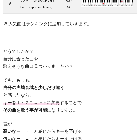
99.9 (MOB CHOIR
A3～
6
feat. sajou no hana)
D#5
※ 人気曲はランキングに追加していきます。
どうでしたか？
自分に合った曲や
歌えそうな曲は見つかりましたか？
でも、もしも…
自分の声域音域と少しだけ違う
～
と感じたなら、
キーを１・２こ… 上下に変更
することで
その曲を歌う事が可能
になりますよ。
音が…
高い
なー → と感じたらキーを
下
げる
低い
なー → と感じたらキーを
上
げる