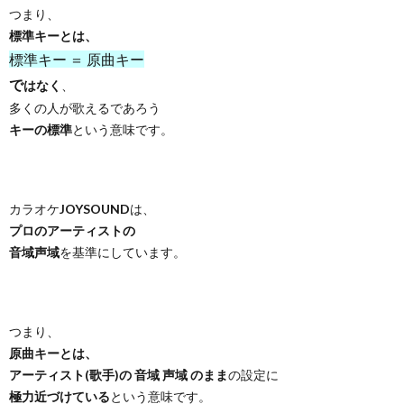
つまり、
標準キーとは、
標準キー ＝ 原曲キー
で
はなく
、
多くの人が歌えるであろう
キーの標準
という意味です。
カラオケ
JOYSOUND
は、
プロのアーティストの
音域声域
を基準にしています。
つまり、
原曲キーとは、
アーティスト(歌手)の 音域 声域 のまま
の設定に
極力近づけている
という意味です。