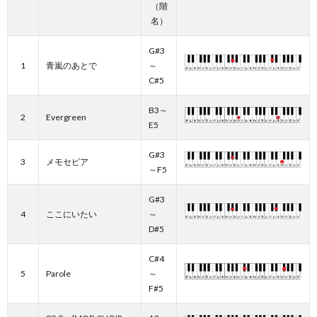
（階
名）
G#3
1
青嵐のあとで
～
C#5
B3～
2
Evergreen
E5
G#3
3
メモセピア
～F5
G#3
4
ここにいたい
～
D#5
C#4
5
Parole
～
F#5