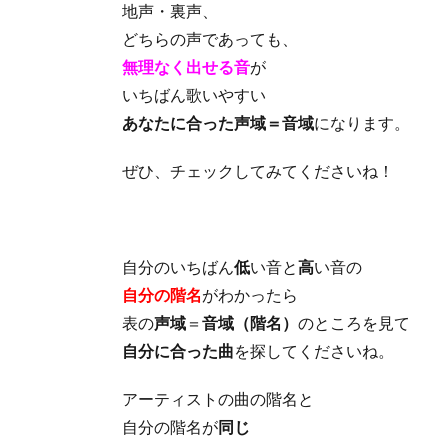
地声・裏声、
どちらの声であっても、
無理なく出せる音
が
いちばん歌いやすい
あなたに合った声域＝音域
になります。
ぜひ、チェックしてみてくださいね！
自分のいちばん
低
い音と
高
い音の
自分の階名
がわかったら
表の
声域
＝
音域（階名）
のところを見て
自分に合った曲
を探してくださいね。
アーティストの曲の階名と
自分の階名が
同じ