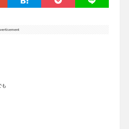
vertisement
。
でも