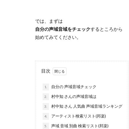
では、まずは
自分の声域音域をチェック
するところから
始めてみてください。
目次
自分の 声域音域チェック
1.
村中知 さんの声域音域は
2.
村中知 さん 人気曲 声域音域ランキング
3.
アーティスト検索リスト(邦楽)
4.
声域 音域 別曲 検索リスト(邦楽)
5.