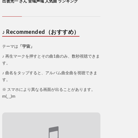
出雲光一 さん 音域声域 人気曲 ランキング
♪ Recommended（おすすめ）
テーマは
「宇宙」
♪ 再生マークを押すとその曲1曲のみ、数秒視聴できま
す。
♪ 曲名をタップすると、アルバム曲全曲を視聴できま
す。
※ スマホにより異なる画面が出ることがあります。
m(_ _)m