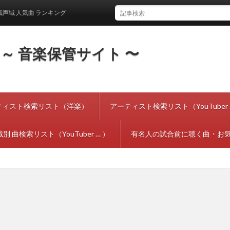
人気曲 ランキング
tes ～ 音楽保管サイト 〜
ティスト検索リスト（洋楽）
アーティスト検索リスト（YouTuber 
別 曲検索リスト（YouTuber … ）
有名人の試合前に聴く曲・お