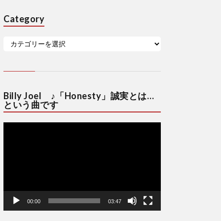
Category
Billy Joel ♪「Honesty」誠実とは…
という曲です
動
画
プ
レ
ー
ヤ
ー
00:00
03:47