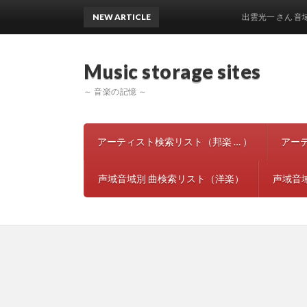
NEW ARTICLE
出雲光一 さん 音域声域 
Music storage si
～ 音楽の記憶 ～
アーティスト検索リスト（邦楽 … ）
アー
声域音域別 曲検索リスト（洋楽）
声域音域