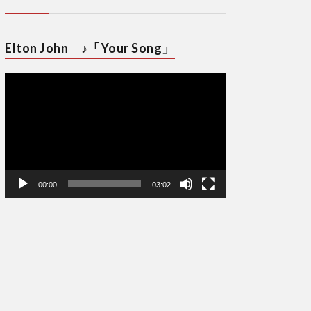
Elton John ♪「Your Song」
動
画
プ
レ
ー
ヤ
ー
00:00
03:02