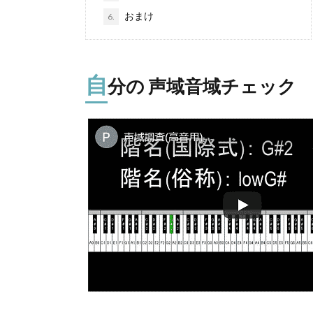
おまけ
6.
自
分の 声域音域チェック