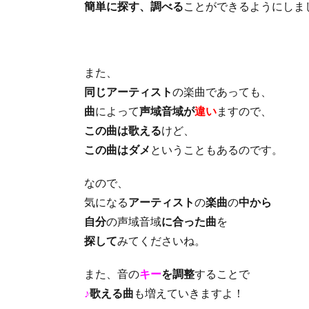
簡単に探す、調べる
ことができるようにしま
また、
同じアーティスト
の楽曲であっても、
曲
によって
声域音域が
違い
ますので、
この曲は歌える
けど、
この曲はダメ
ということもあるのです。
なので、
気になる
アーティスト
の
楽曲
の
中から
自分
の声域音域
に合った曲
を
探して
みてくださいね。
また、音の
キー
を調整
することで
♪
歌える曲
も増えていきますよ！