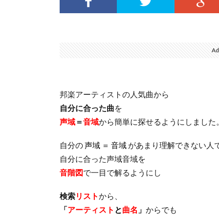
Ad
邦楽アーティストの人気曲から
自分に合った曲
を
声域
＝
音域
から簡単に探せるようにしました
自分の
声域 ＝ 音域
があまり理解できない人
自分に合った声域音域を
音階図
で一目で解るようにし
検索
リスト
から、
「
アーティスト
と
曲名
」
からでも