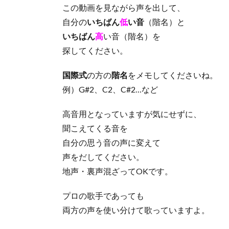
この動画を見ながら声を出して、
自分の
いちばん
低
い音
（階名）と
いちばん
高
い音（階名）を
探してください。
国際式
の方の
階名
をメモしてくださいね。
例）G#2、C2、C#2…など
高音用となっていますが気にせずに、
聞こえてくる音を
自分の思う音の声に変えて
声をだしてください。
地声・裏声混ざってOKです。
プロの歌手であっても
両方の声を使い分けて歌っていますよ。