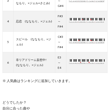
3
～
なもり。×ジェル×さとみ)
G#4
F#3
4
忍恋 (ななもり。×ジェル)
～
F#4
C#3
スピール (ななもり。×ジ
5
～
ェル)
F#4
E3
非リアドリーム妄想中!
6
～
(ななもり。×ジェル)
E4
※ 人気曲はランキングに追加していきます。
どうでしたか？
自分に合った曲や