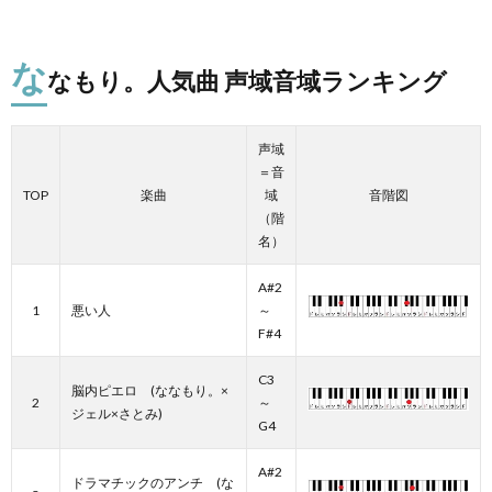
な
なもり。人気曲 声域音域ランキング
声域
＝音
TOP
楽曲
域
音階図
（階
名）
A#2
1
悪い人
～
F#4
C3
脳内ピエロ (ななもり。×
2
～
ジェル×さとみ)
G4
A#2
ドラマチックのアンチ (な