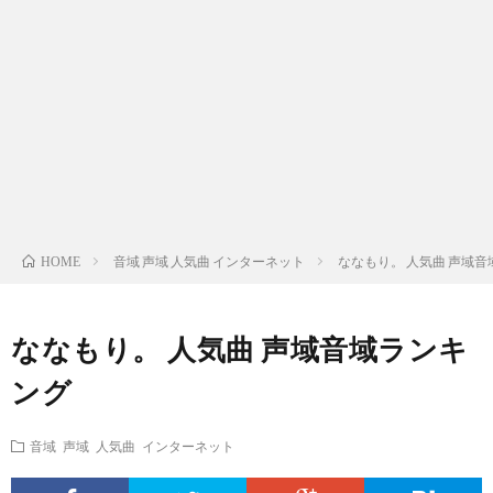
ス
ィ
テ
域
声
ト
ス
ィ
音
域
声
検
ト
ス
域
音
域
有
索
検
ト
別
域
音
名
リ
索
検
曲
別
域
人
音域 声域 人気曲 インターネット
ななもり。 人気曲 声域
HOME
ス
リ
索
検
曲
別
の
ななもり。 人気曲 声域音域ランキ
ト
ス
リ
索
検
曲
試
ング
（邦
ト
ス
リ
索
検
合
音域 声域 人気曲 インターネット
楽
（洋
ト
ス
リ
索
前