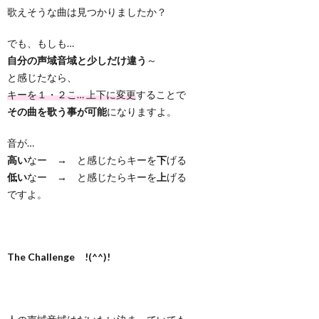
歌えそうな曲は見つかりましたか？
でも、もしも…
自分の声域音域と少しだけ違う
～
と感じたなら、
キーを１・２こ… 上下に変更
することで
その曲を歌う事が可能
になりますよ。
音が…
高い
なー → と感じたらキーを
下
げる
低い
なー → と感じたらキーを
上
げる
ですよ。
The Challenge !(^^)!