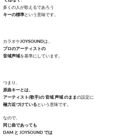
多くの人が歌えるであろう
キーの標準
という意味です。
カラオケ
JOYSOUND
は、
プロのアーティストの
音域声域
を基準にしています。
つまり、
原曲キーとは、
アーティスト(歌手)の 音域 声域 のまま
の設定に
極力近づけている
という意味です。
なので、
同じ曲であっても
DAM と JOYSOUND では