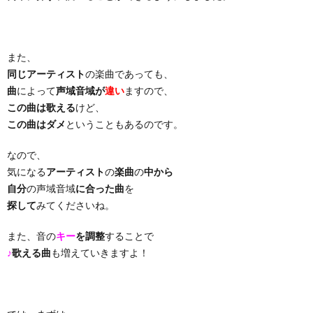
り
また、
曲・
同じアーティスト
の楽曲であっても、
曲
によって
声域音域が
違い
ますので、
勝
この曲は歌える
けど、
この曲はダメ
ということもあるのです。
負
なので、
気になる
アーティスト
の
楽曲
の
中から
曲
自分
の声域音域
に合った曲
を
探して
みてくださいね。
また、音の
キー
を調整
することで
♪
歌える曲
も増えていきますよ！