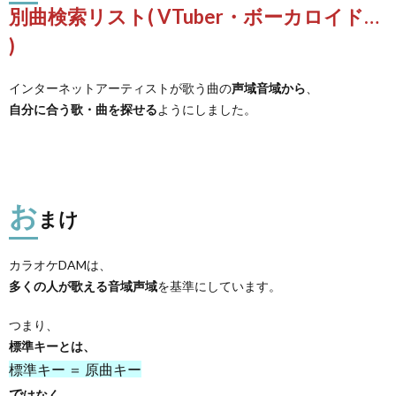
別曲検索リスト( VTuber・ボーカロイド…
)
インターネットアーティストが歌う曲の
声域音域から
、
自分に合う歌・曲を探せる
ようにしました。
お
まけ
カラオケDAMは、
多くの人が歌える音域声域
を基準にしています。
つまり、
標準キーとは、
標準キー ＝ 原曲キー
で
はなく
、