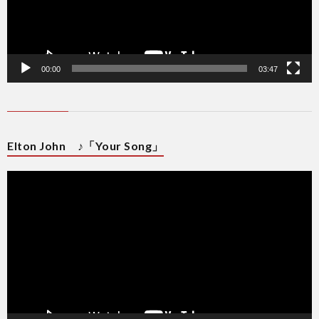
00:00
03:47
Elton John ♪「Your Song」
動
画
プ
レ
ー
ヤ
ー