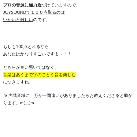
プロの音源に極力近
づけていますので、
JOYSOUNDで１００点取るのは
いがいと難しい
のです。
もしも100点とれるなら、
あなたはかなりすごいですよ～！！
どちらが良い悪いではなく、
音楽はあくまで字のごとく音を楽しむ
につきますね。
※ 声域音域に、万が一間違いがありましたらお教えくださると助か
ります。m(_ _)m