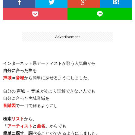
…
楽）
（You
ト
ス
リ
に
）
…
（邦
ト
ス
聴
Advertisement
）
楽
（洋
ト
く
インターネット系アーティストが歌う人気曲から
…
楽）
（You
曲・
自分に合った曲
を
声域
＝
音域
から簡単に探せるようにしました。
）
…
お
自分の
声域 ＝ 音域
があまり理解できない人でも
）
気
自分に合った声域音域を
音階図
で一目で解るようにし
に
検索
リスト
から、
「
アーティスト
と
曲名
」
からでも
入
簡単に探す、調べる
ことができるようにしました。