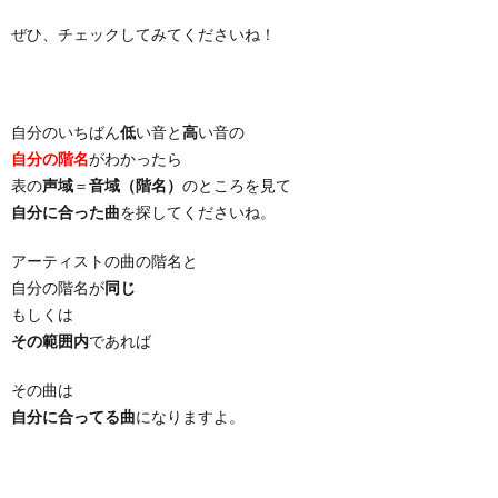
ぜひ、チェックしてみてくださいね！
自分のいちばん
低
い音と
高
い音の
自分の階名
がわかったら
表の
声域
＝
音域（階名）
のところを見て
自分に合った曲
を探してくださいね。
アーティストの曲の階名と
自分の階名が
同じ
もしくは
その範囲内
であれば
その曲は
自分に合ってる曲
になりますよ。