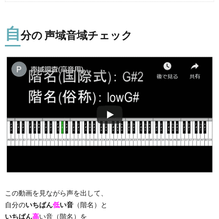
自
分の 声域音域チェック
この動画を見ながら声を出して、
自分の
いちばん
低
い音
（階名）と
いちばん
高
い音（階名）を