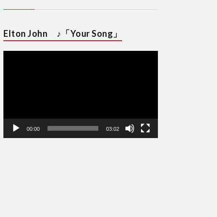
Elton John ♪「Your Song」
動
画
プ
レ
ー
ヤ
ー
00:00
03:02