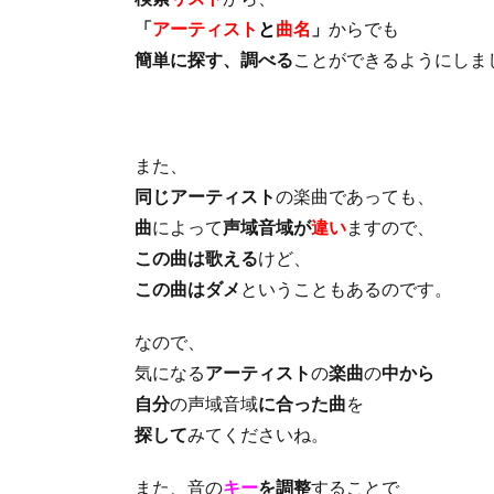
「
アーティスト
と
曲名
」
からでも
簡単に探す、調べる
ことができるようにしま
また、
同じアーティスト
の楽曲であっても、
曲
によって
声域音域が
違い
ますので、
この曲は歌える
けど、
この曲はダメ
ということもあるのです。
なので、
気になる
アーティスト
の
楽曲
の
中から
自分
の声域音域
に合った曲
を
探して
みてくださいね。
また、音の
キー
を調整
することで