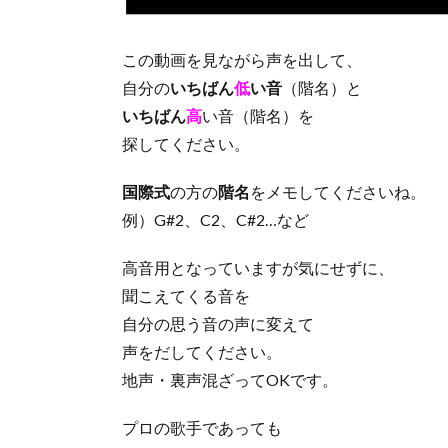
この動画を見ながら声を出して、
自分の
いちばん
低
い音
（階名）と
いちばん
高
い音（階名）を
探してください。
国際式
の方の
階名
をメモしてくださいね。
例）G#2、C2、C#2…など
高音用となっていますが気にせずに、
聞こえてくる音を
自分の思う音の声に変えて
声をだしてください。
地声・裏声混ざってOKです。
プロの歌手であっても