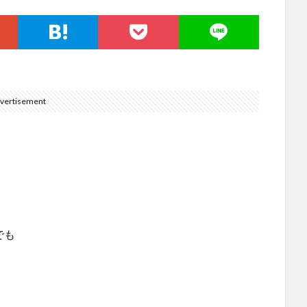
vertisement
。
でも