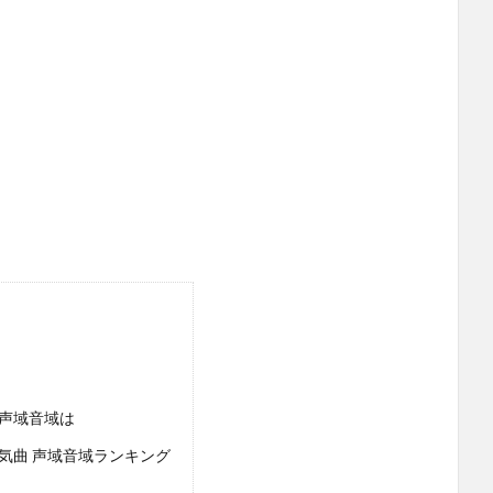
の声域音域は
）人気曲 声域音域ランキング