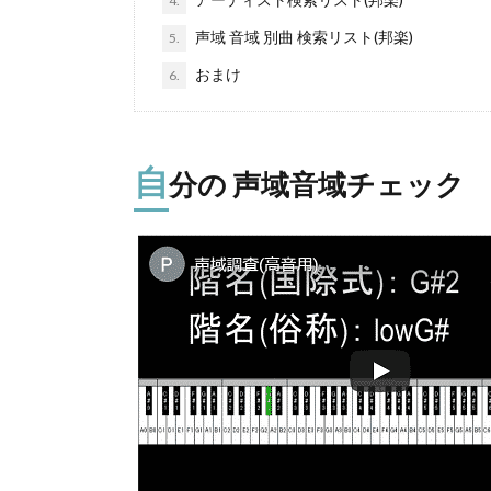
4.
声域 音域 別曲 検索リスト(邦楽)
5.
おまけ
6.
自
分の 声域音域チェック