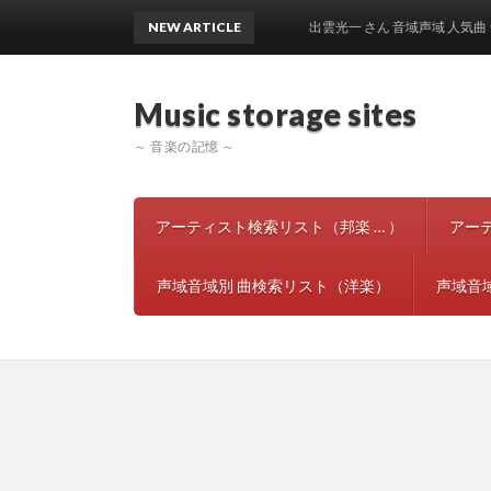
NEW ARTICLE
出雲光一 さん 音域声域 人気曲 ランキ
Music storage si
～ 音楽の記憶 ～
アーティスト検索リスト（邦楽 … ）
アー
声域音域別 曲検索リスト（洋楽）
声域音域