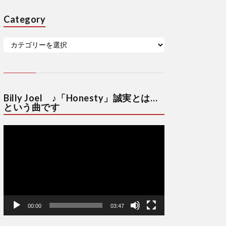
Category
Billy Joel ♪「Honesty」誠実とは…
という曲です
動
画
プ
レ
ー
ヤ
ー
00:00
03:47