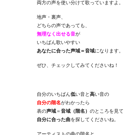
両方の声を使い分けて歌っていますよ。
地声・裏声、
どちらの声であっても、
無理なく出せる音
が
いちばん歌いやすい
あなたに合った声域＝音域
になります。
ぜひ、チェックしてみてくださいね！
自分のいちばん
低
い音と
高
い音の
自分の階名
がわかったら
表の
声域
＝
音域（階名）
のところを見て
自分に合った曲
を探してくださいね。
アーティストの曲の階名と