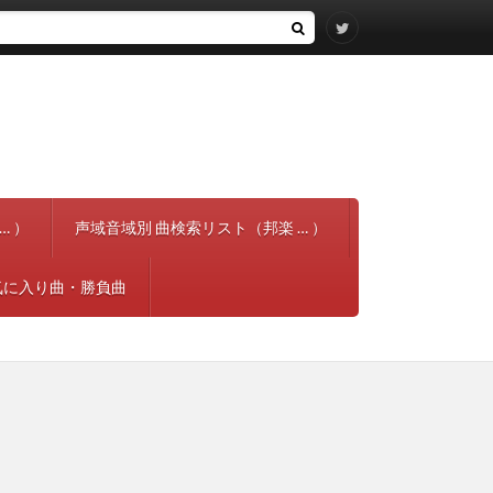
… ）
声域音域別 曲検索リスト（邦楽 … ）
気に入り曲・勝負曲