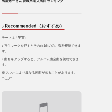
出雲光一 さん 音域声域 人気曲 ランキング
♪ Recommended（おすすめ）
テーマは
「宇宙」
♪ 再生マークを押すとその曲1曲のみ、数秒視聴できま
す。
♪ 曲名をタップすると、アルバム曲全曲を視聴できま
す。
※ スマホにより異なる画面が出ることがあります。
m(_ _)m