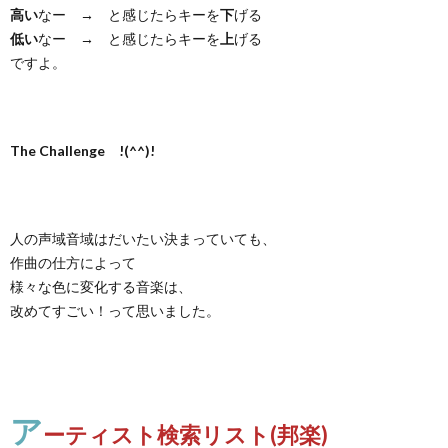
高い
なー → と感じたらキーを
下
げる
低い
なー → と感じたらキーを
上
げる
ですよ。
The Challenge !(^^)!
人の声域音域はだいたい決まっていても、
作曲の仕方によって
様々な色に変化する音楽は、
改めてすごい！って思いました。
ア
ーティスト検索リスト(邦楽)