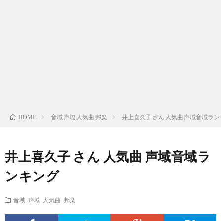
ス
ィ
テ
域
声
ト
ス
ィ
音
域
声
検
ト
ス
域
音
域
有
索
検
ト
別
域
音
名
リ
索
検
曲
別
域
人
音域 声域 人気曲 邦楽
井上喜久子 さん 人気曲 声域音域ラ
HOME
ス
リ
索
検
曲
別
の
井上喜久子 さん 人気曲 声域音域ラ
ト
ス
リ
索
検
曲
試
ンキング
（邦
ト
ス
リ
索
検
合
音域 声域 人気曲 邦楽
楽
（洋
ト
ス
リ
索
前