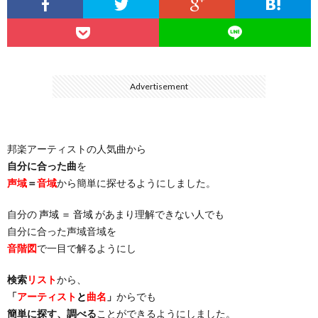
…
楽）
（You
ト
ス
リ
に
）
…
（邦
ト
ス
聴
Advertisement
）
楽
（洋
ト
く
邦楽アーティストの人気曲から
…
楽）
（You
曲・
自分に合った曲
を
声域
＝
音域
から簡単に探せるようにしました。
）
…
お
自分の
声域 ＝ 音域
があまり理解できない人でも
）
気
自分に合った声域音域を
音階図
で一目で解るようにし
に
検索
リスト
から、
「
アーティスト
と
曲名
」
からでも
入
簡単に探す、調べる
ことができるようにしました。