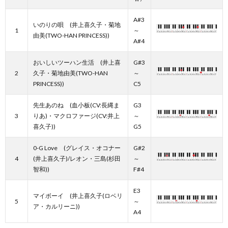
A#3
いのりの唄 (井上喜久子・菊地
1
～
由美(TWO-HAN PRINCESS))
A#4
おいしいツーハン生活 (井上喜
G#3
2
久子・菊地由美(TWO-HAN
～
PRINCESS))
C5
先生あのね (血小板(CV:長縄ま
G3
3
りあ)・マクロファージ(CV:井上
～
喜久子))
G5
0-G Love (グレイス・オコナー
G#2
4
(井上喜久子)/レオン・三島(杉田
～
智和))
F#4
E3
マイボーイ (井上喜久子(ロベリ
5
～
ア・カルリーニ))
A4