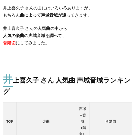
井上喜久子 さんの曲にはいろいろありますが、
もちろん
曲によって声域音域が違
ってきます。
井上喜久子 さんの
人気曲
の中から
人気の楽曲
の
声域音域
を
調べ
て、
音階図
にしてみました。
井
上喜久子 さん 人気曲 声域音域ランキン
グ
声域
＝音
TOP
楽曲
域
音階図
（階
名）