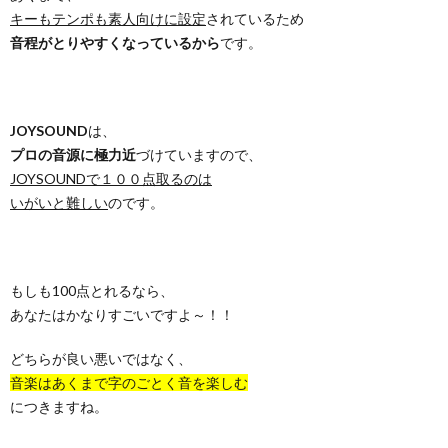
キーもテンポも素人向けに設定
されているため
音程がとりやすくなっているから
です。
JOYSOUND
は、
プロの音源に極力近
づけていますので、
JOYSOUNDで１００点取るのは
いがいと難しい
のです。
もしも100点とれるなら、
あなたはかなりすごいですよ～！！
どちらが良い悪いではなく、
音楽はあくまで字のごとく音を楽しむ
につきますね。