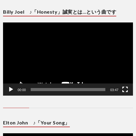
Billy Joel ♪「Honesty」誠実とは…という曲です
動
画
プ
レ
ー
ヤ
ー
00:00
03:47
Elton John ♪「Your Song」
動