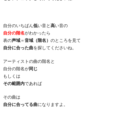
自分のいちばん
低
い音と
高
い音の
自分の階名
がわかったら
表の
声域
＝
音域（階名）
のところを見て
自分に合った曲
を探してくださいね。
アーティストの曲の階名と
自分の階名が
同じ
もしくは
その範囲内
であれば
その曲は
自分に合ってる曲
になりますよ。