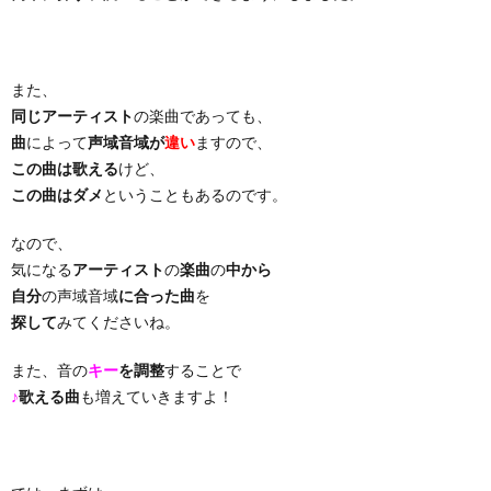
り
また、
曲・
同じアーティスト
の楽曲であっても、
曲
によって
声域音域が
違い
ますので、
勝
この曲は歌える
けど、
この曲はダメ
ということもあるのです。
負
なので、
気になる
アーティスト
の
楽曲
の
中から
曲
自分
の声域音域
に合った曲
を
探して
みてくださいね。
また、音の
キー
を調整
することで
♪
歌える曲
も増えていきますよ！