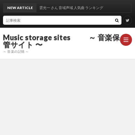
NEW ARTICLE
出雲光一 さん 音域声域 人気曲 ランキング
Music storage sites ～ 音楽保
管サイト 〜
～ 音楽の記憶 ～
ア
ー
ア
テ
ー
ア
ィ
テ
ー
声