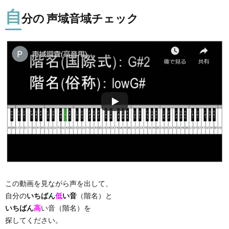
自
分の 声域音域チェック
この動画を見ながら声を出して、
自分の
いちばん
低
い音
（階名）と
いちばん
高
い音（階名）を
探してください。