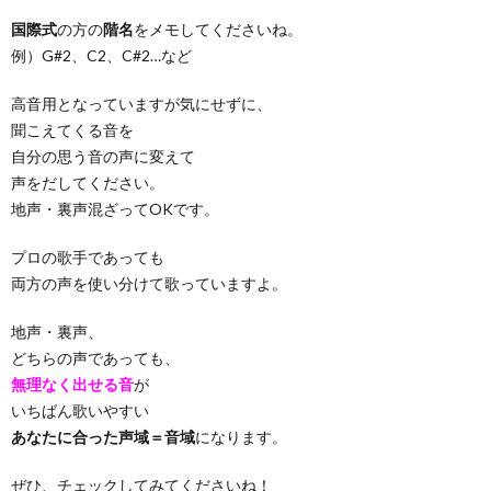
国際式
の方の
階名
をメモしてくださいね。
例）G#2、C2、C#2…など
高音用となっていますが気にせずに、
聞こえてくる音を
自分の思う音の声に変えて
声をだしてください。
地声・裏声混ざってOKです。
プロの歌手であっても
両方の声を使い分けて歌っていますよ。
地声・裏声、
どちらの声であっても、
無理なく出せる音
が
いちばん歌いやすい
あなたに合った声域＝音域
になります。
ぜひ、チェックしてみてくださいね！