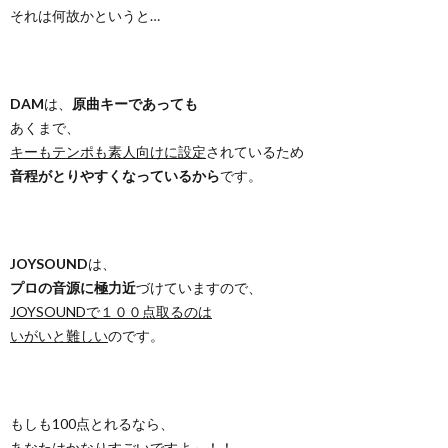
それは何故かというと…
DAM
は、
原曲キーであっても
あくまで、
キーもテンポも素人向けに設定
されているため
音程がとりやすくなっているから
です。
JOYSOUND
は、
プロの音源に極力近
づけていますので、
JOYSOUNDで１００点取るのは
いがいと難しい
のです。
もしも100点とれるなら、
あなたはかなりすごいですよ～！！