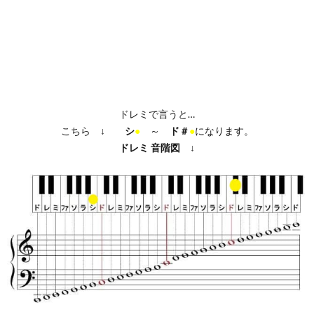
ドレミで言うと…
こちら ↓
シ
●
～
ド＃
●
になります。
ドレミ
音階図
↓