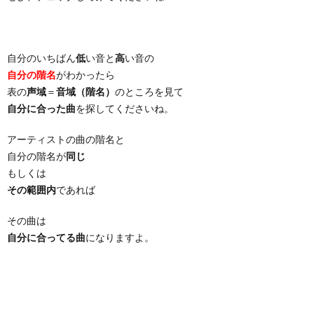
自分のいちばん
低
い音と
高
い音の
自分の階名
がわかったら
表の
声域
＝
音域（階名）
のところを見て
自分に合った曲
を探してくださいね。
アーティストの曲の階名と
自分の階名が
同じ
もしくは
その範囲内
であれば
その曲は
自分に合ってる曲
になりますよ。