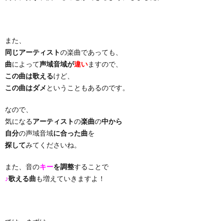
り
また、
曲・
同じアーティスト
の楽曲であっても、
曲
によって
声域音域が
違い
ますので、
勝
この曲は歌える
けど、
この曲はダメ
ということもあるのです。
負
なので、
気になる
アーティスト
の
楽曲
の
中から
曲
自分
の声域音域
に合った曲
を
探して
みてくださいね。
また、音の
キー
を調整
することで
♪
歌える曲
も増えていきますよ！