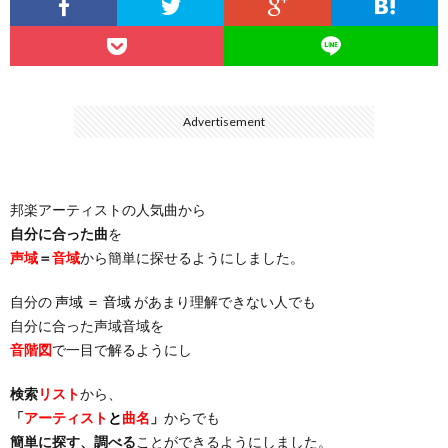
…
楽）
（You
ト
ス
リ
に
）
…
（邦
ト
ス
聴
Advertisement
）
楽
（洋
ト
く
邦楽アーティストの人気曲から
…
楽）
（You
曲・
自分に合った曲
を
声域
＝
音域
から簡単に探せるようにしました。
）
…
お
自分の
声域 ＝ 音域
があまり理解できない人でも
）
気
自分に合った声域音域を
音階図
で一目で解るようにし
に
検索
リスト
から、
「
アーティスト
と
曲名
」
からでも
入
簡単に探す、調べる
ことができるようにしました。