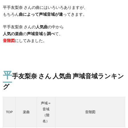
平手友梨奈 さんの曲にはいろいろありますが、
もちろん
曲によって声域音域が違
ってきます。
平手友梨奈 さんの
人気曲
の中から
人気の楽曲
の
声域音域
を
調べ
て、
音階図
にしてみました。
平
手友梨奈 さん 人気曲 声域音域ランキン
グ
声域＝
音域
TOP
楽曲
音階図
（階
名）