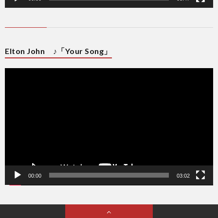
Elton John ♪「Your Song」
動
画
プ
レ
ー
ヤ
ー
00:00
03:02