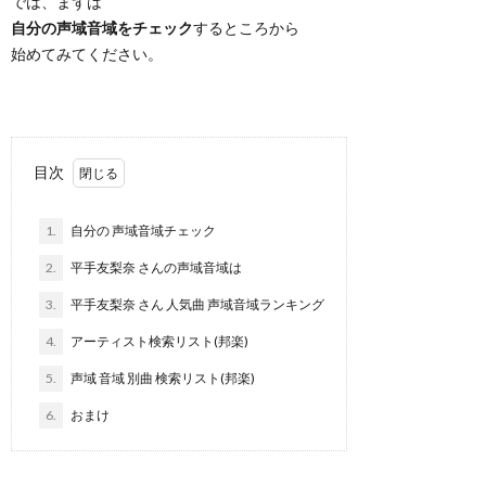
では、まずは
自分の声域音域をチェック
するところから
始めてみてください。
目次
1.
自分の 声域音域チェック
2.
平手友梨奈 さんの声域音域は
3.
平手友梨奈 さん 人気曲 声域音域ランキング
4.
アーティスト検索リスト(邦楽)
5.
声域 音域 別曲 検索リスト(邦楽)
6.
おまけ