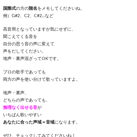
国際式
の方の
階名
をメモしてくださいね。
例）G#2、C2、C#2…など
高音用となっていますが気にせずに、
聞こえてくる音を
自分の思う音の声に変えて
声をだしてください。
地声・裏声混ざってOKです。
プロの歌手であっても
両方の声を使い分けて歌っていますよ。
地声・裏声、
どちらの声であっても、
無理なく出せる音
が
いちばん歌いやすい
あなたに合った声域＝音域
になります。
ぜひ、チェックしてみてくださいね！