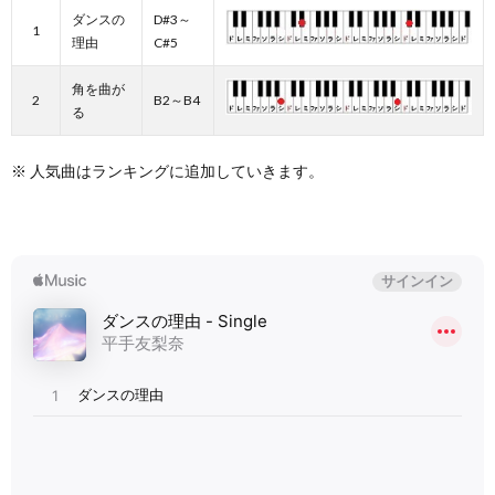
ダンスの
D#3～
1
理由
C#5
角を曲が
2
B2～B4
る
※ 人気曲はランキングに追加していきます。