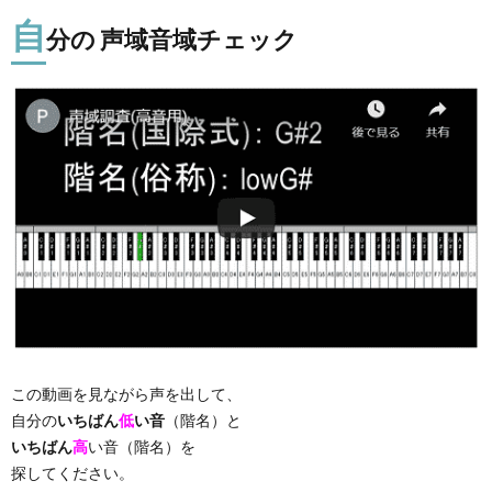
自
分の 声域音域チェック
この動画を見ながら声を出して、
自分の
いちばん
低
い音
（階名）と
いちばん
高
い音（階名）を
探してください。