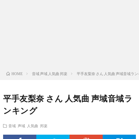
ス
ィ
テ
域
声
ト
ス
ィ
音
域
声
検
ト
ス
域
音
域
有
索
検
ト
別
域
音
名
リ
索
検
曲
別
域
人
音域 声域 人気曲 邦楽
平手友梨奈 さん 人気曲 声域音域ラ
HOME
ス
リ
索
検
曲
別
の
平手友梨奈 さん 人気曲 声域音域ラ
ト
ス
リ
索
検
曲
試
ンキング
（邦
ト
ス
リ
索
検
合
音域 声域 人気曲 邦楽
楽
（洋
ト
ス
リ
索
前