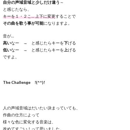
自分の声域音域と少しだけ違う
～
と感じたなら、
キーを１・２こ… 上下に変更
することで
その曲を歌う事が可能
になりますよ。
音が…
高い
なー → と感じたらキーを
下
げる
低い
なー → と感じたらキーを
上
げる
ですよ。
The Challenge !(^^)!
人の声域音域はだいたい決まっていても、
作曲の仕方によって
様々な色に変化する音楽は、
改めてすごい！って思いました。