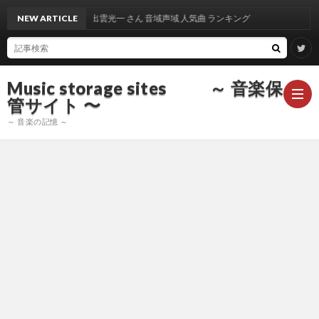
NEW ARTICLE
出雲光一 さん 音域声域 人気曲 ランキング
Music storage sites ～ 音楽保
管サイト 〜
～ 音楽の記憶 ～
ア
ー
ア
テ
ー
ア
ィ
テ
ー
声