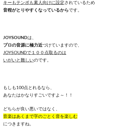
キーもテンポも素人向けに設定
されているため
音程がとりやすくなっているから
です。
JOYSOUND
は、
プロの音源に極力近
づけていますので、
JOYSOUNDで１００点取るのは
いがいと難しい
のです。
もしも100点とれるなら、
あなたはかなりすごいですよ～！！
どちらが良い悪いではなく、
音楽はあくまで字のごとく音を楽しむ
につきますね。