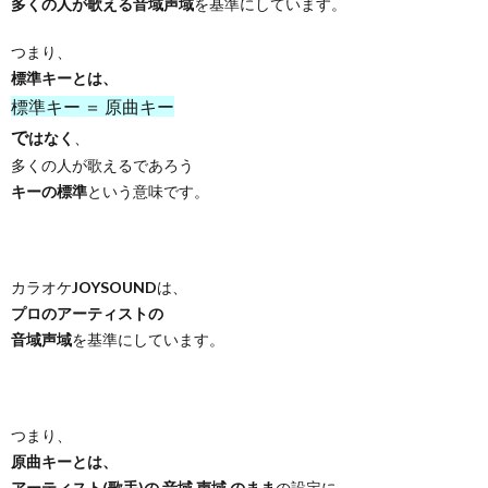
多くの人が歌える音域声域
を基準にしています。
つまり、
標準キーとは、
標準キー ＝ 原曲キー
で
はなく
、
多くの人が歌えるであろう
キーの標準
という意味です。
カラオケ
JOYSOUND
は、
プロのアーティストの
音域声域
を基準にしています。
つまり、
原曲キーとは、
アーティスト(歌手)の 音域 声域 のまま
の設定に