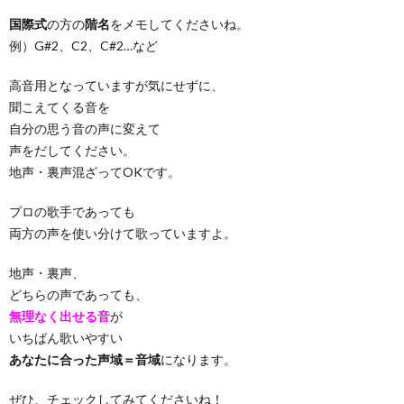
国際式
の方の
階名
をメモしてくださいね。
例）G#2、C2、C#2…など
高音用となっていますが気にせずに、
聞こえてくる音を
自分の思う音の声に変えて
声をだしてください。
地声・裏声混ざってOKです。
プロの歌手であっても
両方の声を使い分けて歌っていますよ。
地声・裏声、
どちらの声であっても、
無理なく出せる音
が
いちばん歌いやすい
あなたに合った声域＝音域
になります。
ぜひ、チェックしてみてくださいね！