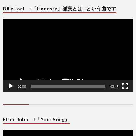
Billy Joel ♪「Honesty」誠実とは…という曲です
動
画
プ
レ
ー
ヤ
ー
00:00
03:47
Elton John ♪「Your Song」
動
画