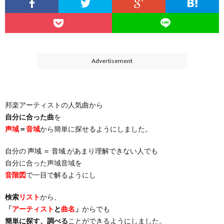
…
楽）
（You
ト
ス
リ
に
）
…
（邦
ト
ス
聴
Advertisement
）
楽
（洋
ト
く
邦楽アーティストの人気曲から
…
楽）
（You
曲・
自分に合った曲
を
声域
＝
音域
から簡単に探せるようにしました。
）
…
お
自分の
声域 ＝ 音域
があまり理解できない人でも
）
気
自分に合った声域音域を
音階図
で一目で解るようにし
に
検索
リスト
から、
「
アーティスト
と
曲名
」
からでも
入
簡単に探す、調べる
ことができるようにしました。