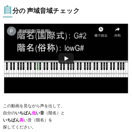
自
分の 声域音域チェック
この動画を見ながら声を出して、
自分の
いちばん
低
い音
（階名）と
いちばん
高
い音（階名）を
探してください。