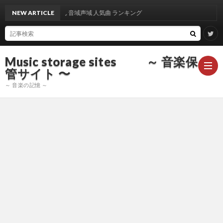
出雲光一 さん 音域声域 人気曲 ランキング
NEW ARTICLE
Music storage sites ～ 音楽保
管サイト 〜
～ 音楽の記憶 ～
ア
ー
ア
テ
ー
ア
ィ
テ
ー
声