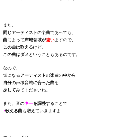
り
また、
曲・
同じアーティスト
の楽曲であっても、
曲
によって
声域音域が
違い
ますので、
勝
この曲は歌える
けど、
この曲はダメ
ということもあるのです。
負
なので、
気になる
アーティスト
の
楽曲
の
中から
曲
自分
の声域音域
に合った曲
を
探して
みてくださいね。
また、音の
キー
を調整
することで
♪
歌える曲
も増えていきますよ！