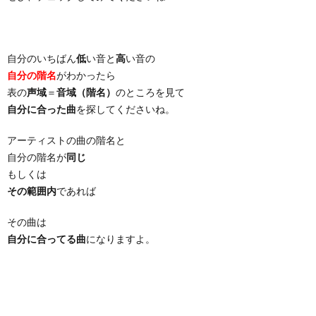
自分のいちばん
低
い音と
高
い音の
自分の階名
がわかったら
表の
声域
＝
音域（階名）
のところを見て
自分に合った曲
を探してくださいね。
アーティストの曲の階名と
自分の階名が
同じ
もしくは
その範囲内
であれば
その曲は
自分に合ってる曲
になりますよ。