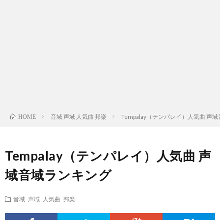
ス
ィ
テ
域
声
ト
ス
ィ
音
域
声
検
ト
ス
域
音
域
有
索
検
ト
別
域
音
名
リ
索
検
曲
別
域
人
音域 声域 人気曲 邦楽
Tempalay（テンパレイ）人気曲 声
HOME
ス
リ
索
検
曲
別
の
Tempalay（テンパレイ）人気曲 声
ト
ス
リ
索
検
曲
試
域音域ランキング
（邦
ト
ス
リ
索
検
合
音域 声域 人気曲 邦楽
楽
（洋
ト
ス
リ
索
前