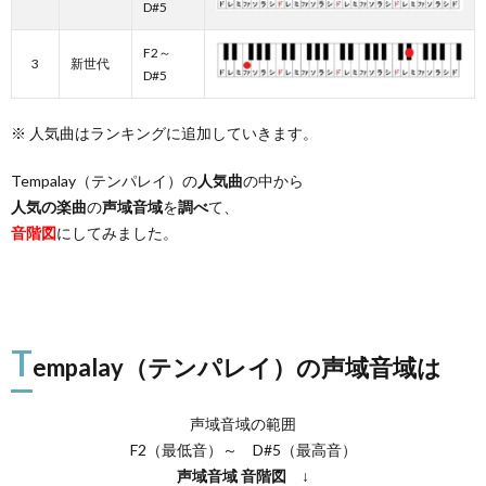
D#5
F2～
3
新世代
D#5
※ 人気曲はランキングに追加していきます。
Tempalay（テンパレイ）の
人気曲
の中から
人気の楽曲
の
声域音域
を
調べ
て、
音階図
にしてみました。
T
empalay（テンパレイ）の声域音域は
声域音域の範囲
F2（最低音）～ D#5（最高音）
声域音域
音階図
↓