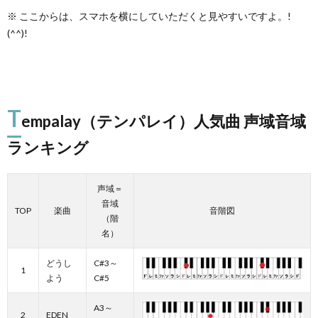
※ ここからは、スマホを横にしていただくと見やすいですよ。!
(^^)!
T
empalay（テンパレイ）人気曲 声域音域
ランキング
声域＝
音域
TOP
楽曲
音階図
（階
名）
どうし
C#3～
1
よう
C#5
A3～
2
EDEN