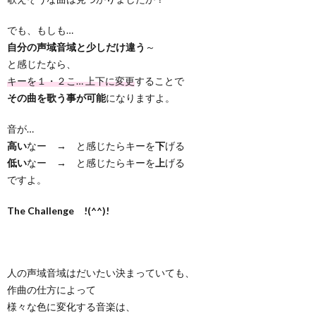
でも、もしも…
自分の声域音域と少しだけ違う
～
と感じたなら、
キーを１・２こ… 上下に変更
することで
その曲を歌う事が可能
になりますよ。
音が…
高い
なー → と感じたらキーを
下
げる
低い
なー → と感じたらキーを
上
げる
ですよ。
The Challenge !(^^)!
人の声域音域はだいたい決まっていても、
作曲の仕方によって
様々な色に変化する音楽は、