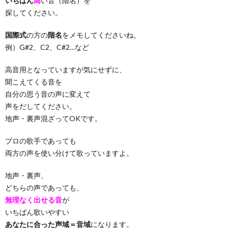
いちばん
高
い音（階名）を
探してください。
国際式
の方の
階名
をメモしてくださいね。
例）G#2、C2、C#2…など
高音用となっていますが気にせずに、
聞こえてくる音を
自分の思う音の声に変えて
声をだしてください。
地声・裏声混ざってOKです。
プロの歌手であっても
両方の声を使い分けて歌っていますよ。
地声・裏声、
どちらの声であっても、
無理なく出せる音
が
いちばん歌いやすい
あなたに合った声域＝音域
になります。