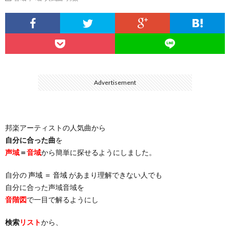
…
楽）
（You
ト
ス
リ
に
）
…
（邦
ト
ス
聴
）
楽
（洋
ト
く
Advertisement
…
楽）
（You
曲・
邦楽アーティストの人気曲から
）
…
お
自分に合った曲
を
声域
＝
音域
から簡単に探せるようにしました。
）
気
自分の
声域 ＝ 音域
があまり理解できない人でも
自分に合った声域音域を
に
音階図
で一目で解るようにし
入
検索
リスト
から、