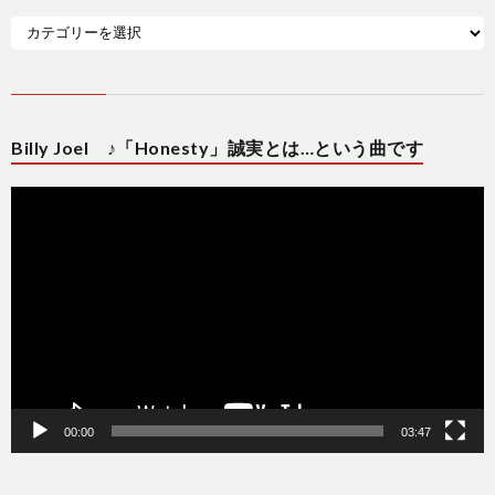
Billy Joel ♪「Honesty」誠実とは…という曲です
動
画
プ
レ
ー
ヤ
ー
00:00
03:47