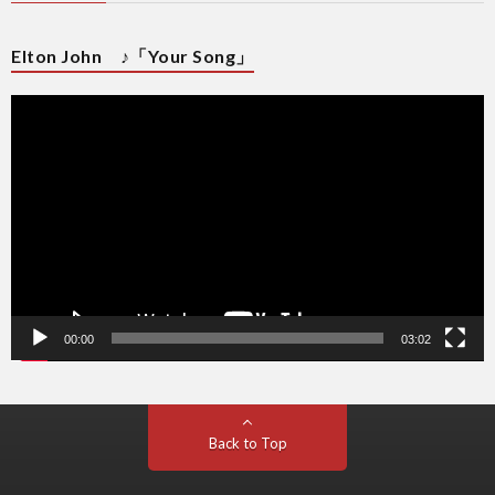
Elton John ♪「Your Song」
動
画
プ
レ
ー
ヤ
ー
00:00
03:02
Back to Top