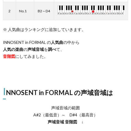
2
No.1
B2～D4
※ 人気曲はランキングに追加していきます。
INNOSENT in FORMAL の
人気曲
の中から
人気の楽曲
の
声域音域
を
調べ
て、
音階図
にしてみました。
I
NNOSENT in FORMAL の声域音域は
声域音域の範囲
A#2（最低音）～ D#4（最高音）
声域音域
音階図
↓