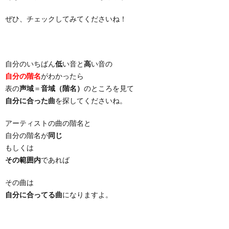
ぜひ、チェックしてみてくださいね！
自分のいちばん
低
い音と
高
い音の
自分の階名
がわかったら
表の
声域
＝
音域（階名）
のところを見て
自分に合った曲
を探してくださいね。
アーティストの曲の階名と
自分の階名が
同じ
もしくは
その範囲内
であれば
その曲は
自分に合ってる曲
になりますよ。