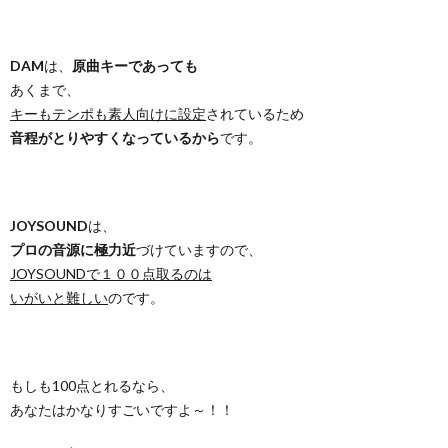
DAM
は、
原曲キーであっても
あくまで、
キーもテンポも素人向けに設定
されているため
音程がとりやすくなっているから
です。
JOYSOUND
は、
プロの音源に極力近
づけていますので、
JOYSOUNDで１００点取るのは
いがいと難しい
のです。
もしも100点とれるなら、
あなたはかなりすごいですよ～！！