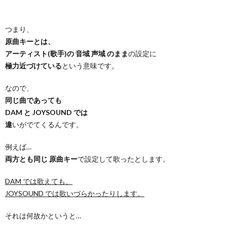
つまり、
原曲キーとは、
アーティスト(歌手)の 音域 声域 のまま
の設定に
極力近づけている
という意味です。
なので、
同じ曲であっても
DAM と JOYSOUND では
違
いがでてくるんです。
例えば…
両方とも同じ 原曲キー
で設定して歌ったとします。
DAM では歌えても、
JOYSOUND では歌いづらかったりします。
それは何故かというと…