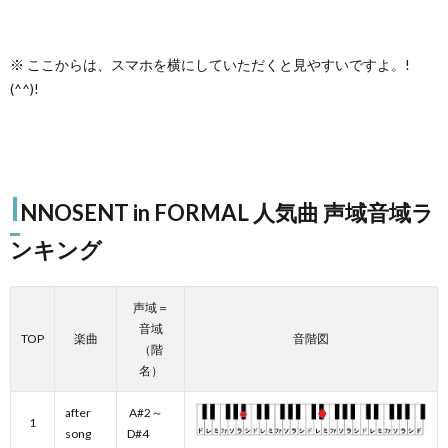
※ ここからは、スマホを横にしていただくと見やすいですよ。!
(^^)!
I
NNOSENT in FORMAL 人気曲 声域音域ラ
ンキング
声域＝
音域
TOP
楽曲
音階図
（階
名）
after
A#2～
1
song
D#4