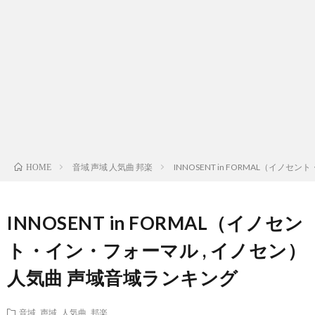
ス
ィ
テ
域
声
ト
ス
ィ
音
域
声
検
ト
ス
域
音
域
有
索
検
ト
別
域
音
名
リ
索
検
曲
別
域
人
音域 声域 人気曲 邦楽
INNOSENT in FORMAL（イノ
HOME
ス
リ
索
検
曲
別
の
INNOSENT in FORMAL（イノセン
ト
ス
リ
索
検
曲
試
ト・イン・フォーマル , イノセン）
（邦
人気曲 声域音域ランキング
ト
ス
リ
索
検
合
楽
（洋
ト
ス
リ
索
音域 声域 人気曲 邦楽
前