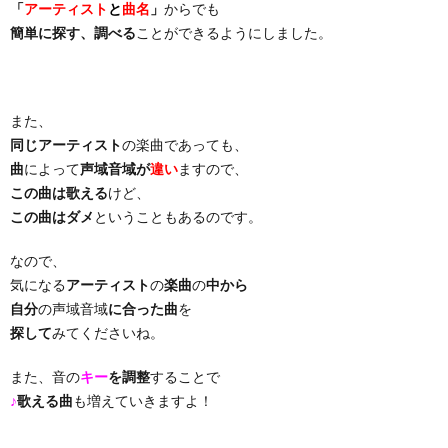
「
アーティスト
と
曲名
」
からでも
簡単に探す、調べる
ことができるようにしました。
り
曲・
また、
同じアーティスト
の楽曲であっても、
勝
曲
によって
声域音域が
違い
ますので、
この曲は歌える
けど、
負
この曲はダメ
ということもあるのです。
曲
なので、
気になる
アーティスト
の
楽曲
の
中から
自分
の声域音域
に合った曲
を
探して
みてくださいね。
また、音の
キー
を調整
することで
♪
歌える曲
も増えていきますよ！