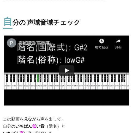
自
分の 声域音域チェック
この動画を見ながら声を出して、
自分の
いちばん
低
い音
（階名）と