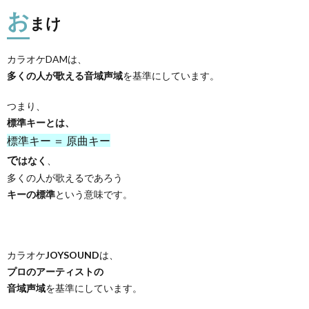
お
まけ
カラオケDAMは、
多くの人が歌える音域声域
を基準にしています。
つまり、
標準キーとは、
標準キー ＝ 原曲キー
で
はなく
、
多くの人が歌えるであろう
キーの標準
という意味です。
カラオケ
JOYSOUND
は、
プロのアーティストの
音域声域
を基準にしています。