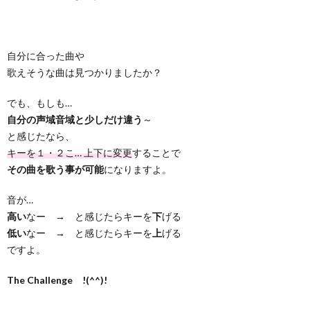
自分に合った曲や
歌えそうな曲は見つかりましたか？
でも、もしも…
自分の声域音域と少しだけ違う
～
と感じたなら、
キーを１・２こ… 上下に変更
することで
その曲を歌う事が可能
になりますよ。
音が…
高い
なー → と感じたらキーを
下
げる
低い
なー → と感じたらキーを
上
げる
ですよ。
The Challenge !(^^)!