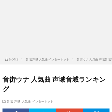
ス
ィ
テ
域
声
ト
ス
ィ
音
域
声
検
ト
ス
域
音
域
有
索
検
ト
別
域
音
名
リ
索
検
曲
別
域
人
音域 声域 人気曲 インターネット
音街ウナ 人気曲 声域音
HOME
ス
リ
索
検
曲
別
の
音街ウナ 人気曲 声域音域ランキン
ト
ス
リ
索
検
曲
試
グ
（邦
ト
ス
リ
索
検
合
音域 声域 人気曲 インターネット
楽
（洋
ト
ス
リ
索
前