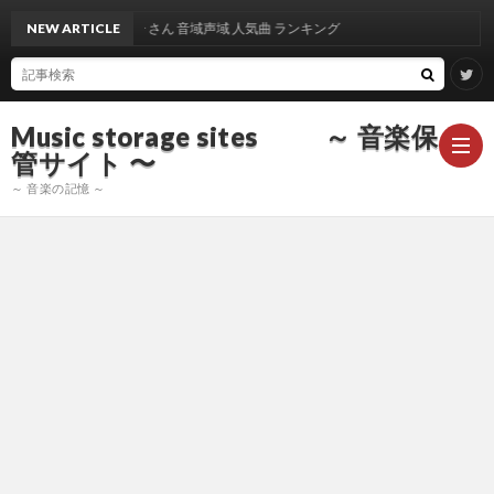
NEW ARTICLE
出雲光一 さん 音域声域 人気曲 ランキング
Music storage sites ～ 音楽保
管サイト 〜
～ 音楽の記憶 ～
ア
ー
ア
テ
ー
ア
ィ
テ
ー
声