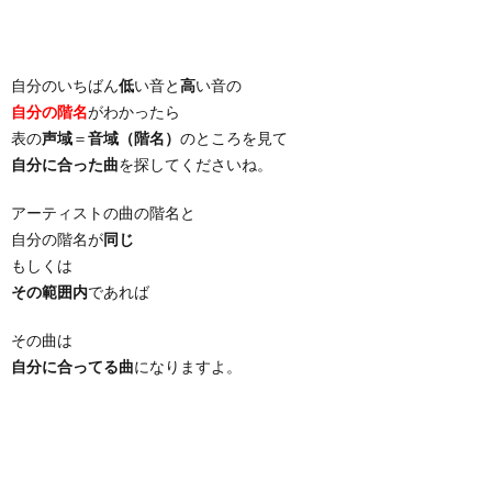
自分のいちばん
低
い音と
高
い音の
自分の階名
がわかったら
表の
声域
＝
音域（階名）
のところを見て
自分に合った曲
を探してくださいね。
アーティストの曲の階名と
自分の階名が
同じ
もしくは
その範囲内
であれば
その曲は
自分に合ってる曲
になりますよ。