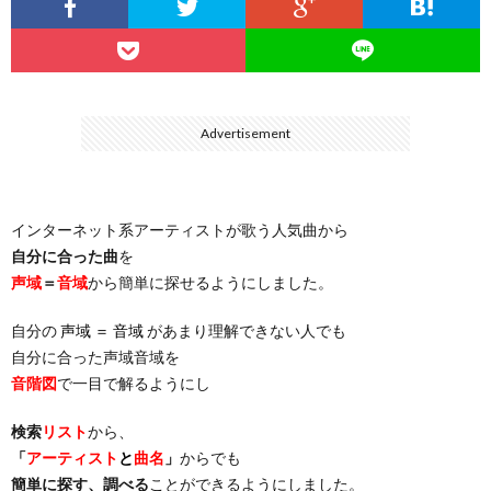
…
楽）
（You
ト
ス
リ
に
）
…
（邦
ト
ス
聴
Advertisement
）
楽
（洋
ト
く
インターネット系アーティストが歌う人気曲から
…
楽）
（You
曲・
自分に合った曲
を
声域
＝
音域
から簡単に探せるようにしました。
）
…
お
自分の
声域 ＝ 音域
があまり理解できない人でも
）
気
自分に合った声域音域を
音階図
で一目で解るようにし
に
検索
リスト
から、
「
アーティスト
と
曲名
」
からでも
入
簡単に探す、調べる
ことができるようにしました。