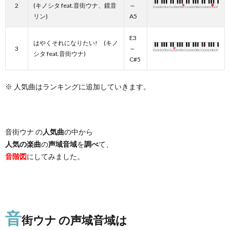
2
(キノシタ feat.音街ウナ、鏡音
～
リン)
A5
E3
はやくそれになりたい! (キノ
3
～
シタ feat.音街ウナ)
C#5
※ 人気曲はランキングに追加していきます。
音街ウナ の
人気曲
の中から
人気の楽曲
の
声域音域
を
調べ
て、
音階図
にしてみました。
音
街ウナ の声域音域は