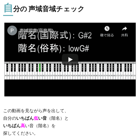
自
分の 声域音域チェック
この動画を見ながら声を出して、
自分の
いちばん
低
い音
（階名）と
いちばん
高
い音（階名）を
探してください。