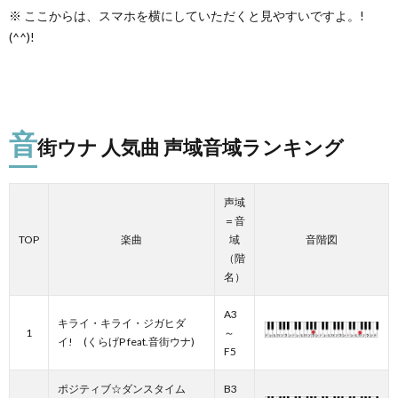
※ ここからは、スマホを横にしていただくと見やすいですよ。!
(^^)!
音
街ウナ 人気曲 声域音域ランキング
声域
＝音
TOP
楽曲
域
音階図
（階
名）
A3
キライ・キライ・ジガヒダ
1
～
イ! (くらげP feat.音街ウナ)
F5
ポジティブ☆ダンスタイム
B3