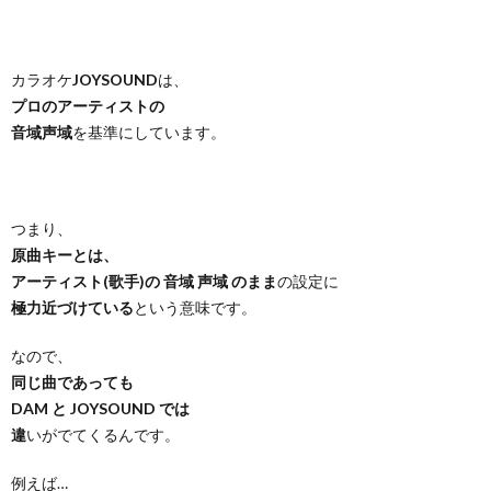
カラオケ
JOYSOUND
は、
プロのアーティストの
音域声域
を基準にしています。
つまり、
原曲キーとは、
アーティスト(歌手)の 音域 声域 のまま
の設定に
極力近づけている
という意味です。
なので、
同じ曲であっても
DAM と JOYSOUND では
違
いがでてくるんです。
例えば…