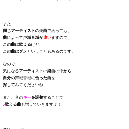
り
また、
曲・
同じアーティスト
の楽曲であっても、
曲
によって
声域音域が
違い
ますので、
勝
この曲は歌える
けど、
この曲はダメ
ということもあるのです。
負
なので、
気になる
アーティスト
の
楽曲
の
中から
曲
自分
の声域音域
に合った曲
を
探して
みてくださいね。
また、音の
キー
を調整
することで
♪
歌える曲
も増えていきますよ！