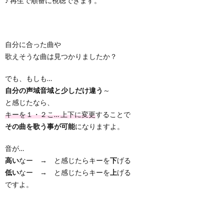
♪ 再生で順番に視聴できます。
自分に合った曲や
歌えそうな曲は見つかりましたか？
でも、もしも…
自分の声域音域と少しだけ違う
～
と感じたなら、
キーを１・２こ… 上下に変更
することで
その曲を歌う事が可能
になりますよ。
音が…
高い
なー → と感じたらキーを
下
げる
低い
なー → と感じたらキーを
上
げる
ですよ。