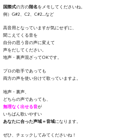
国際式
の方の
階名
をメモしてくださいね。
例）G#2、C2、C#2…など
高音用となっていますが気にせずに、
聞こえてくる音を
自分の思う音の声に変えて
声をだしてください。
地声・裏声混ざってOKです。
プロの歌手であっても
両方の声を使い分けて歌っていますよ。
地声・裏声、
どちらの声であっても、
無理なく出せる音
が
いちばん歌いやすい
あなたに合った声域＝音域
になります。
ぜひ、チェックしてみてくださいね！