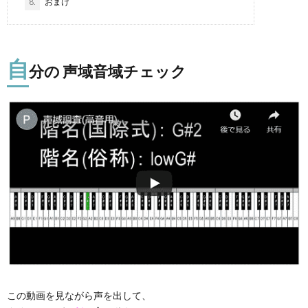
8.
おまけ
自
分の 声域音域チェック
この動画を見ながら声を出して、