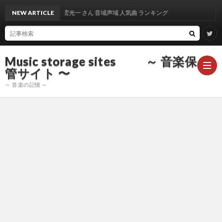
NEW ARTICLE
出雲光一 さん 音域声域 人気曲 ランキング
Music storage sites ～ 音楽保
管サイト 〜
～ 音楽の記憶 ～
ア
ー
ア
テ
ー
ア
ィ
テ
ー
声