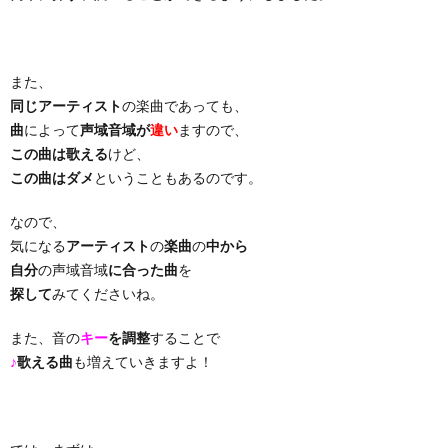
り
また、
曲・
同じアーティスト
の楽曲であっても、
曲
によって
声域音域が
違い
ますので、
勝
この曲は歌える
けど、
この曲はダメ
ということもあるのです。
負
なので、
気になる
アーティスト
の
楽曲
の
中から
曲
自分
の声域音域
に合った曲
を
探して
みてくださいね。
また、音の
キー
を調整
することで
♪
歌える曲
も増えていきますよ！