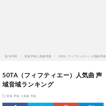
ス
ィ
テ
域
声
ト
ス
ィ
音
域
声
検
ト
ス
域
音
域
有
索
検
ト
別
域
音
名
リ
索
検
曲
別
域
人
音域 声域 人気曲 邦楽
50TA（フィフティエー）人気曲 声
HOME
ス
リ
索
検
曲
別
の
50TA（フィフティエー）人気曲 声
ト
ス
リ
索
検
曲
試
域音域ランキング
（邦
ト
ス
リ
索
検
合
音域 声域 人気曲 邦楽
楽
（洋
ト
ス
リ
索
前