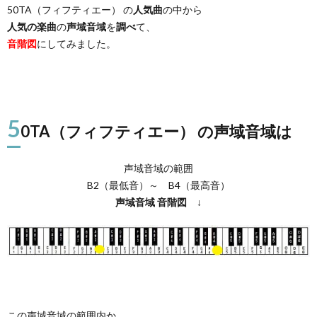
50TA（フィフティエー） の
人気曲
の中から
人気の楽曲
の
声域音域
を
調べ
て、
音階図
にしてみました。
5
0TA（フィフティエー） の声域音域は
声域音域の範囲
B2（最低音）～ B4（最高音）
声域音域
音階図
↓
この声域音域の範囲内か、