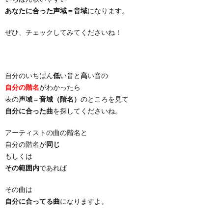
あなたに合った声域＝音域
になります。
ぜひ、チェックしてみてくださいね！
自分のいちばん
低
い音と
高
い音の
自分の階名
がわかったら
表の
声域
＝
音域（階名）
のところを見て
自分に合った曲
を探してくださいね。
アーティストの曲の階名と
自分の階名が
同じ
もしくは
その範囲内
であれば
その曲は
自分に合ってる曲
になりますよ。