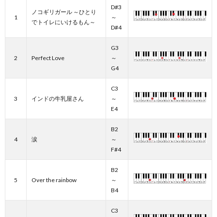
D#3
ノコギリガール ～ひとり
1
～
でトイレにいけるもん～
D#4
G3
2
Perfect Love
～
G4
C3
3
インドの牛乳屋さん
～
E4
B2
4
涙
～
F#4
B2
5
Over the rainbow
～
B4
C3