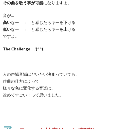
その曲を歌う事が可能
になりますよ。
音が…
高い
なー → と感じたらキーを
下
げる
低い
なー → と感じたらキーを
上
げる
ですよ。
The Challenge !(^^)!
人の声域音域はだいたい決まっていても、
作曲の仕方によって
様々な色に変化する音楽は、
改めてすごい！って思いました。