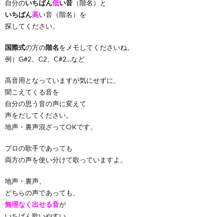
自分の
いちばん
低
い音
（階名）と
いちばん
高
い音（階名）を
探してください。
国際式
の方の
階名
をメモしてくださいね。
例）G#2、C2、C#2…など
高音用となっていますが気にせずに、
聞こえてくる音を
自分の思う音の声に変えて
声をだしてください。
地声・裏声混ざってOKです。
プロの歌手であっても
両方の声を使い分けて歌っていますよ。
地声・裏声、
どちらの声であっても、
無理なく出せる音
が
いちばん歌いやすい