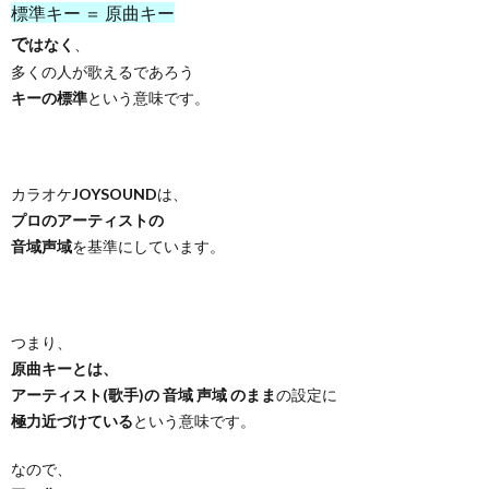
標準キー ＝ 原曲キー
で
はなく
、
多くの人が歌えるであろう
キーの標準
という意味です。
カラオケ
JOYSOUND
は、
プロのアーティストの
音域声域
を基準にしています。
つまり、
原曲キーとは、
アーティスト(歌手)の 音域 声域 のまま
の設定に
極力近づけている
という意味です。
なので、