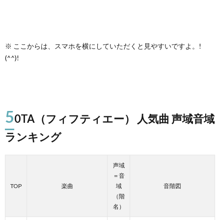
※ ここからは、スマホを横にしていただくと見やすいですよ。!
(^^)!
5
0TA（フィフティエー） 人気曲 声域音域
ランキング
声域
＝音
TOP
楽曲
域
音階図
（階
名）