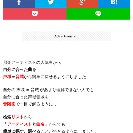
…
楽）
（You
ト
ス
リ
に
）
…
（邦
ト
ス
聴
Advertisement
）
楽
（洋
ト
く
邦楽アーティストの人気曲から
…
楽）
（You
曲・
自分に合った曲
を
声域
＝
音域
から簡単に探せるようにしました。
）
…
お
自分の
声域 ＝ 音域
があまり理解できない人でも
）
気
自分に合った声域音域を
音階図
で一目で解るようにし
に
検索
リスト
から、
「
アーティスト
と
曲名
」
からでも
入
簡単に探す、調べる
ことができるようにしました。