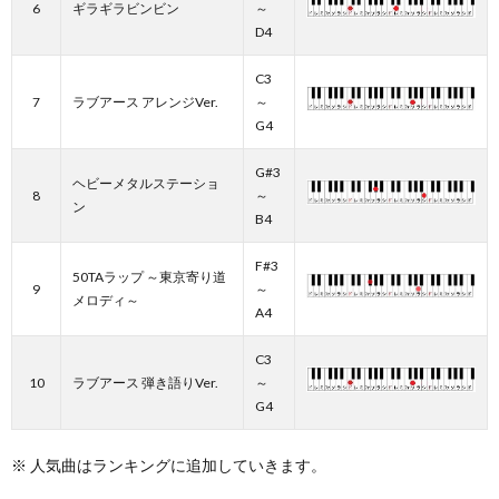
6
ギラギラビンビン
～
D4
C3
7
ラブアース アレンジVer.
～
G4
G#3
ヘビーメタルステーショ
8
～
ン
B4
F#3
50TAラップ ～東京寄り道
9
～
メロディ～
A4
C3
10
ラブアース 弾き語りVer.
～
G4
※ 人気曲はランキングに追加していきます。