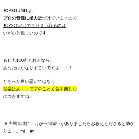
JOYSOUND
は、
プロの音源に極力近
づけていますので、
JOYSOUNDで１００点取るのは
いがいと難しい
のです。
もしも100点とれるなら、
あなたはかなりすごいですよ～！！
どちらが良い悪いではなく、
音楽はあくまで字のごとく音を楽しむ
につきますね。
※ 声域音域に、万が一間違いがありましたらお教えくださると助か
ります。m(_ _)m