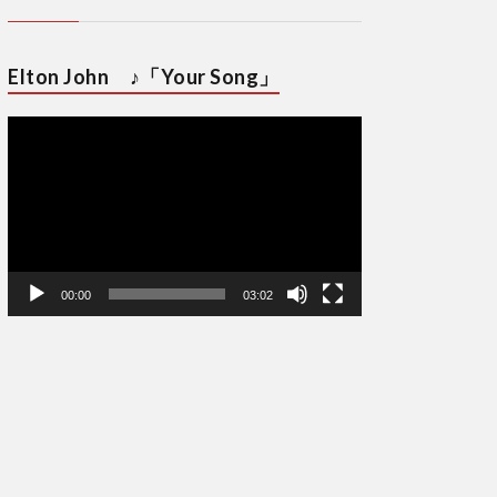
Elton John ♪「Your Song」
動
画
プ
レ
ー
ヤ
ー
00:00
03:02