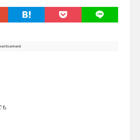
vertisement
。
でも