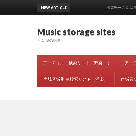
NEW ARTICLE
出雲光一 さん 音域声域 
Music storage si
～ 音楽の記憶 ～
アーティスト検索リスト（邦楽 … ）
アー
声域音域別 曲検索リスト（洋楽）
声域音域