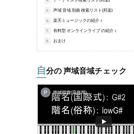
4.
声域 音域 別曲 検索リスト(邦楽)
5.
楽天ミュージックの紹介 ♪
6.
有料型 オンラインライブ の紹介 ♪
7.
おまけ
8.
自
分の 声域音域チェック