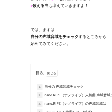
♪
歌える曲
も増えていきますよ！
では、まずは
自分の声域音域をチェック
するところから
始めてみてください。
目次
自分の 声域音域チェック
1.
nano.RIPE（ナノライプ）人気曲 声域音
2.
nano.RIPE（ナノライプ）の声域音域は
3.
アーティスト検索リスト(邦楽)