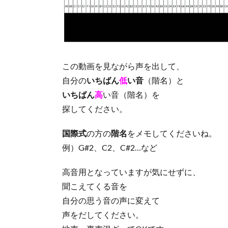
この動画を見ながら声を出して、
自分の
いちばん
低
い音
（階名）と
いちばん
高
い音（階名）を
探してください。
国際式
の方の
階名
をメモしてくださいね。
例）G#2、C2、C#2…など
高音用となっていますが気にせずに、
聞こえてくる音を
自分の思う音の声に変えて
声をだしてください。