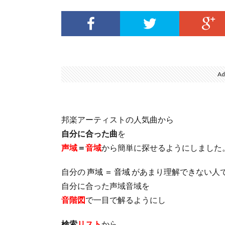
Ad
邦楽アーティストの人気曲から
自分に合った曲
を
声域
＝
音域
から簡単に探せるようにしました
自分の
声域 ＝ 音域
があまり理解できない人
自分に合った声域音域を
音階図
で一目で解るようにし
検索
リスト
から、