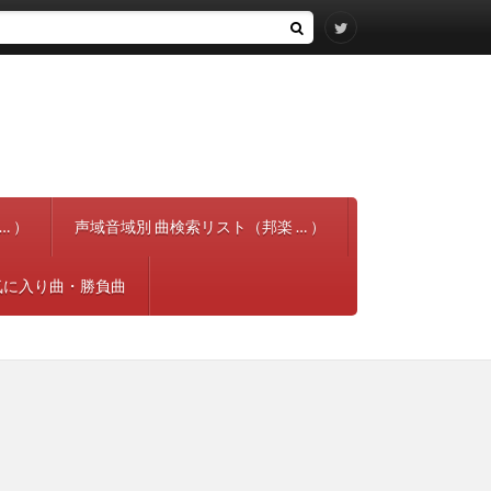
… ）
声域音域別 曲検索リスト（邦楽 … ）
気に入り曲・勝負曲