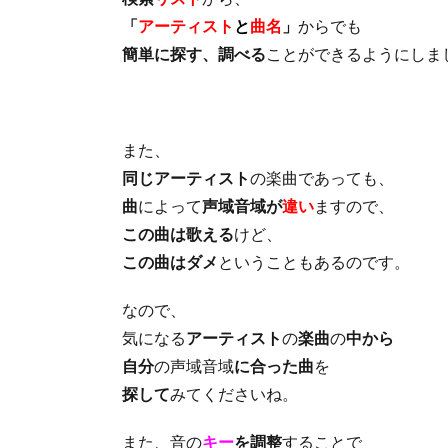
「
アーティスト
と
曲名
」
からでも
簡単に探す、調べる
ことができるようにしま
また、
同じアーティスト
の楽曲であっても、
曲
によって
声域音域が
違い
ますので、
この曲は歌える
けど、
この曲はダメ
ということもあるのです。
なので、
気になる
アーティスト
の
楽曲
の
中から
自分
の声域音域
に合った曲
を
探して
みてくださいね。
また、音の
キー
を調整
することで