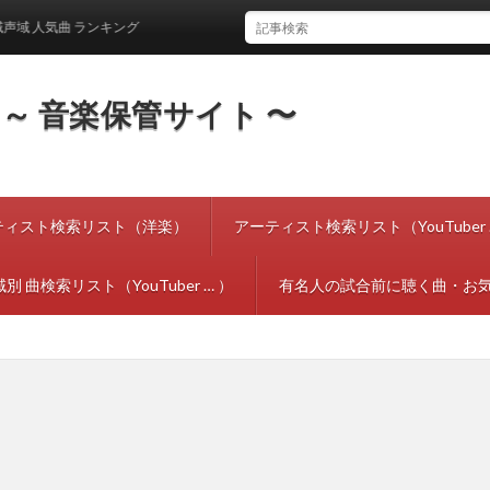
人気曲 ランキング
tes ～ 音楽保管サイト 〜
ティスト検索リスト（洋楽）
アーティスト検索リスト（YouTuber 
別 曲検索リスト（YouTuber … ）
有名人の試合前に聴く曲・お