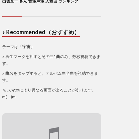
出雲光一 さん 音域声域 人気曲 ランキング
♪ Recommended（おすすめ）
テーマは
「宇宙」
♪ 再生マークを押すとその曲1曲のみ、数秒視聴できま
す。
♪ 曲名をタップすると、アルバム曲全曲を視聴できま
す。
※ スマホにより異なる画面が出ることがあります。
m(_ _)m