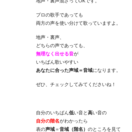
地声・裏声混ざってOKです。
プロの歌手であっても
両方の声を使い分けて歌っていますよ。
地声・裏声、
どちらの声であっても、
無理なく出せる音
が
いちばん歌いやすい
あなたに合った声域＝音域
になります。
ぜひ、チェックしてみてくださいね！
自分のいちばん
低
い音と
高
い音の
自分の階名
がわかったら
表の
声域
＝
音域（階名）
のところを見て