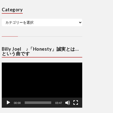
Category
Billy Joel ♪「Honesty」誠実とは…
という曲です
動
画
プ
レ
ー
ヤ
ー
00:00
03:47