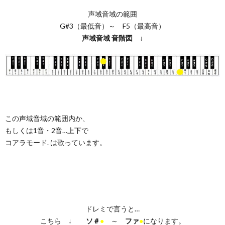
声域音域の範囲
G#3（最低音）～ F5（最高音）
声域音域
音階図
↓
この声域音域の範囲内か、
もしくは1音・2音…上下で
コアラモード. は歌っています。
ドレミで言うと…
こちら ↓
ソ＃
●
～
ファ
●
になります。