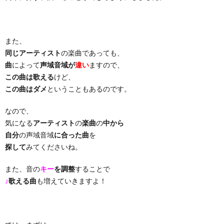
り
また、
曲・
同じアーティスト
の楽曲であっても、
曲
によって
声域音域が
違い
ますので、
勝
この曲は歌える
けど、
この曲はダメ
ということもあるのです。
負
なので、
気になる
アーティスト
の
楽曲
の
中から
曲
自分
の声域音域
に合った曲
を
探して
みてくださいね。
また、音の
キー
を調整
することで
♪
歌える曲
も増えていきますよ！