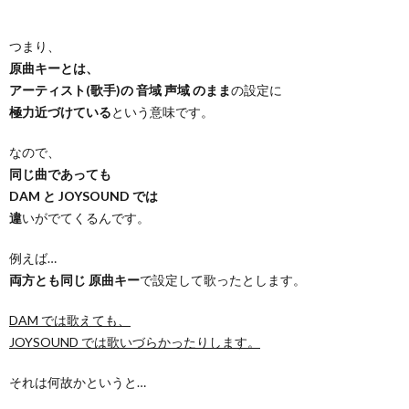
つまり、
原曲キーとは、
アーティスト(歌手)の 音域 声域 のまま
の設定に
極力近づけている
という意味です。
なので、
同じ曲であっても
DAM と JOYSOUND では
違
いがでてくるんです。
例えば…
両方とも同じ 原曲キー
で設定して歌ったとします。
DAM では歌えても、
JOYSOUND では歌いづらかったりします。
それは何故かというと…