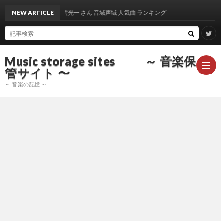
NEW ARTICLE
出雲光一 さん 音域声域 人気曲 ランキング
Music storage sites ～ 音楽保
管サイト 〜
～ 音楽の記憶 ～
ア
ー
ア
テ
ー
ア
ィ
テ
ー
声