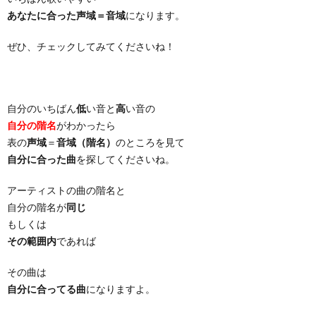
あなたに合った声域＝音域
になります。
ぜひ、チェックしてみてくださいね！
自分のいちばん
低
い音と
高
い音の
自分の階名
がわかったら
表の
声域
＝
音域（階名）
のところを見て
自分に合った曲
を探してくださいね。
アーティストの曲の階名と
自分の階名が
同じ
もしくは
その範囲内
であれば
その曲は
自分に合ってる曲
になりますよ。