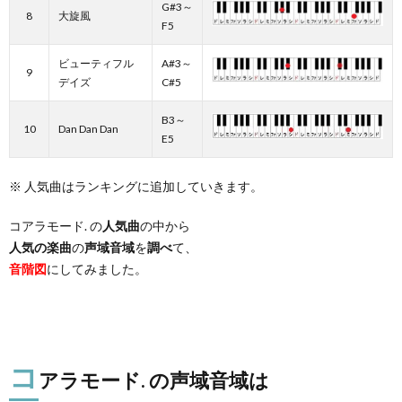
G#3～
8
大旋風
F5
ビューティフル
A#3～
9
デイズ
C#5
B3～
10
Dan Dan Dan
E5
※ 人気曲はランキングに追加していきます。
コアラモード. の
人気曲
の中から
人気の楽曲
の
声域音域
を
調べ
て、
音階図
にしてみました。
コ
アラモード. の声域音域は