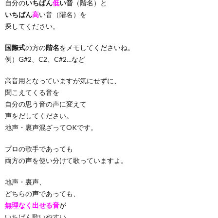
自分の
いちばん
低
い音
（階名）と
いちばん
高
い音（階名）を
探してください。
国際式
の方の
階名
をメモしてくださいね。
例）G#2、C2、C#2…など
高音用となっていますが気にせずに、
聞こえてくる音を
自分の思う音の声に変えて
声をだしてください。
地声・裏声混ざってOKです。
プロの歌手であっても
両方の声を使い分けて歌っていますよ。
地声・裏声、
どちらの声であっても、
無理なく出せる音
が
いちばん歌いやすい