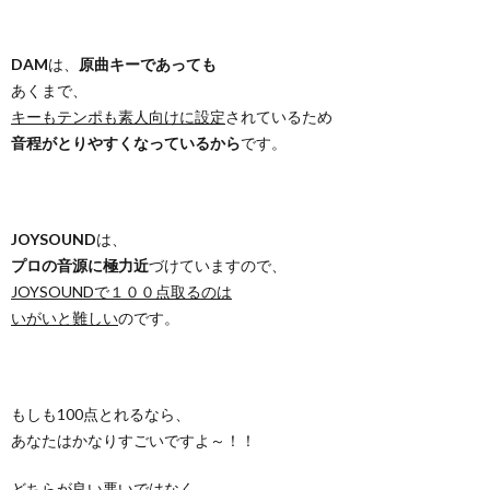
DAM
は、
原曲キーであっても
あくまで、
キーもテンポも素人向けに設定
されているため
音程がとりやすくなっているから
です。
JOYSOUND
は、
プロの音源に極力近
づけていますので、
JOYSOUNDで１００点取るのは
いがいと難しい
のです。
もしも100点とれるなら、
あなたはかなりすごいですよ～！！
どちらが良い悪いではなく、