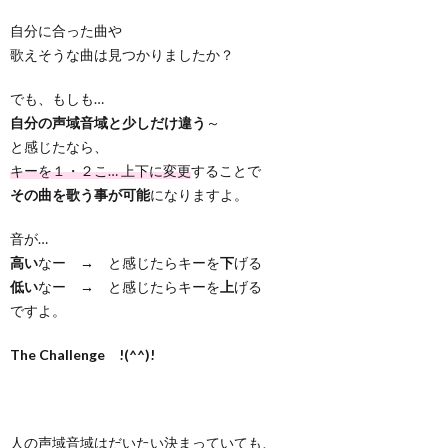
自分に合った曲や
歌えそうな曲は見つかりましたか？
でも、もしも…
自分の声域音域と少しだけ違う
～
と感じたなら、
キーを１・２こ… 上下に変更
することで
その曲を歌う事が可能
になりますよ。
音が…
高い
なー → と感じたらキーを
下
げる
低い
なー → と感じたらキーを
上
げる
ですよ。
The Challenge !(^^)!
人の声域音域はだいたい決まっていても、