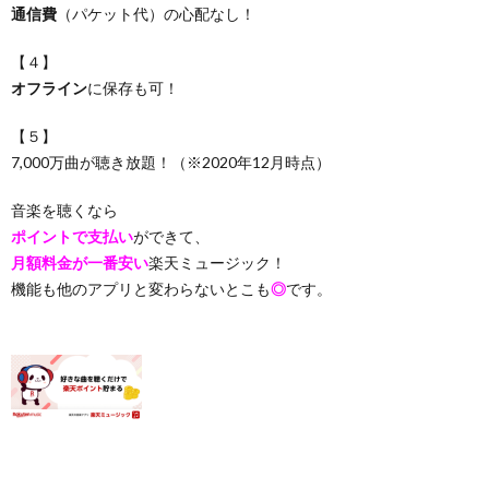
通信費
（パケット代）の心配なし！
【４】
オフライン
に保存も可！
【５】
7,000万曲が聴き放題！（※2020年12月時点）
音楽を聴くなら
ポイントで支払い
ができて、
月額料金が一番安い
楽天ミュージック！
機能も他のアプリと変わらないとこも
◎
です。