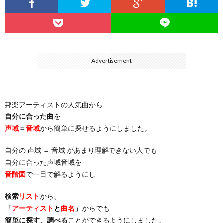
…
楽）
（You
ト
ス
リ
に
）
…
（邦
ト
ス
聴
Advertisement
）
楽
（洋
ト
く
邦楽アーティストの人気曲から
…
楽）
（You
曲・
自分に合った曲
を
声域
＝
音域
から簡単に探せるようにしました。
）
…
お
自分の
声域 ＝ 音域
があまり理解できない人でも
）
気
自分に合った声域音域を
音階図
で一目で解るようにし
に
検索
リスト
から、
「
アーティスト
と
曲名
」
からでも
入
簡単に探す、調べる
ことができるようにしました。