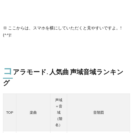
※ ここからは、スマホを横にしていただくと見やすいですよ。!
(^^)!
コ
アラモード. 人気曲 声域音域ランキン
グ
声域
＝音
TOP
楽曲
域
音階図
（階
名）