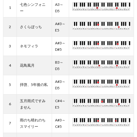
七色シンフォニ
A3～
1
ー
D5
A#3～
2
さくらぼっち
E5
A#3～
3
ネモフィラ
D#5
B3～
4
花鳥風月
D5
A#3～
5
拝啓、5年後の私
D5
五月雨式ですみ
C#4～
6
ません
E5
雨のち晴れのち
A#3～
7
スマイリー
C#5