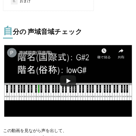
8.
おまけ
自
分の 声域音域チェック
この動画を見ながら声を出して、