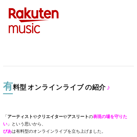
有
料型 オンラインライブ の紹介
♪
「
アーティスト
や
クリエイター
や
アスリート
の
表現の場を守りた
い
」という思いから、
ぴあ
は有料型のオンラインライブを立ち上げました。