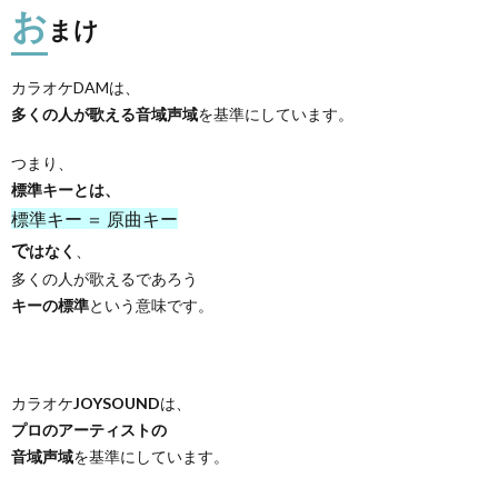
お
まけ
カラオケDAMは、
多くの人が歌える音域声域
を基準にしています。
つまり、
標準キーとは、
標準キー ＝ 原曲キー
で
はなく
、
多くの人が歌えるであろう
キーの標準
という意味です。
カラオケ
JOYSOUND
は、
プロのアーティストの
音域声域
を基準にしています。