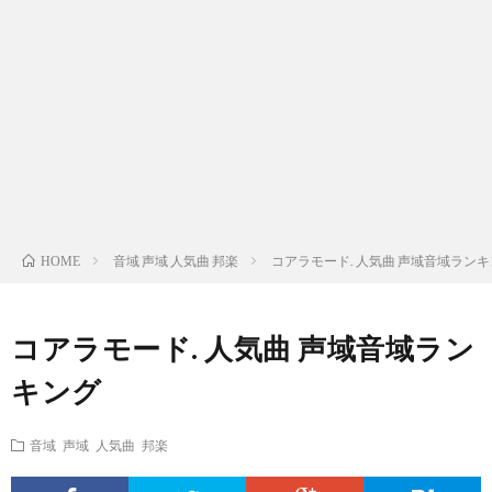
ス
ィ
テ
域
声
ト
ス
ィ
音
域
声
検
ト
ス
域
音
域
有
索
検
ト
別
域
音
名
リ
索
検
曲
別
域
人
音域 声域 人気曲 邦楽
コアラモード. 人気曲 声域音域ラン
HOME
ス
リ
索
検
曲
別
の
コアラモード. 人気曲 声域音域ラン
ト
ス
リ
索
検
曲
試
キング
（邦
ト
ス
リ
索
検
合
音域 声域 人気曲 邦楽
楽
（洋
ト
ス
リ
索
前